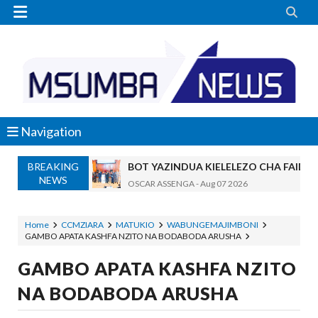


Navigation
BREAKING
BOT YAZINDUA KIELELEZO CHA FAIDA
NEWS
OSCAR ASSENGA
-
Aug 07 2026
TBS YASISITIZA UBORA WA BIDHAA KUWA CHA
Alex Sonna
-
Aug 07 2026
Home
CCMZIARA
MATUKIO
WABUNGEMAJIMBONI
GAMBO APATA KASHFA NZITO NA BODABODA ARUSHA
WAZIRI NANAUKA AIPONGEZA TARUR
Unknown
-
Aug 07 2026
GAMBO APATA KASHFA NZITO
WACHIMBAJI WADOGO NAMUNGO WAO
NA BODABODA ARUSHA
OSCAR ASSENGA
-
Aug 07 2026
EWURA KANDA YA KATI YATOA WITO KUHUSU