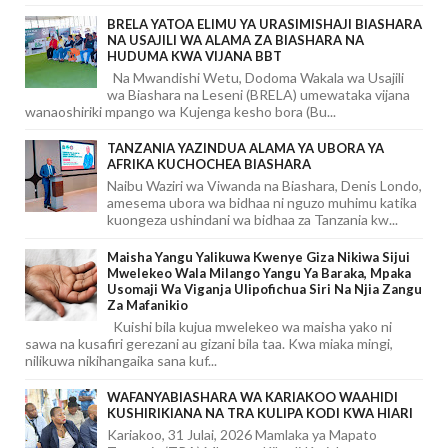
BRELA YATOA ELIMU YA URASIMISHAJI BIASHARA
NA USAJILI WA ALAMA ZA BIASHARA NA
HUDUMA KWA VIJANA BBT
Na Mwandishi Wetu, Dodoma Wakala wa Usajili
wa Biashara na Leseni (BRELA) umewataka vijana
wanaoshiriki mpango wa Kujenga kesho bora (Bu...
TANZANIA YAZINDUA ALAMA YA UBORA YA
AFRIKA KUCHOCHEA BIASHARA
Naibu Waziri wa Viwanda na Biashara, Denis Londo,
amesema ubora wa bidhaa ni nguzo muhimu katika
kuongeza ushindani wa bidhaa za Tanzania kw...
Maisha Yangu Yalikuwa Kwenye Giza Nikiwa Sijui
Mwelekeo Wala Milango Yangu Ya Baraka, Mpaka
Usomaji Wa Viganja Ulipofichua Siri Na Njia Zangu
Za Mafanikio
Kuishi bila kujua mwelekeo wa maisha yako ni
sawa na kusafiri gerezani au gizani bila taa. Kwa miaka mingi,
nilikuwa nikihangaika sana kuf...
WAFANYABIASHARA WA KARIAKOO WAAHIDI
KUSHIRIKIANA NA TRA KULIPA KODI KWA HIARI
Kariakoo, 31 Julai, 2026 Mamlaka ya Mapato