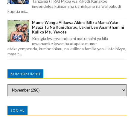
Tanzania (TRA) Mkoa wa Kikodi Kariakoo
imeendelea kuimarisha ushirikiano na walipakodi
kupitia mi...
Mume Wangu Alikuwa Akimsikiliza Mama Yake
Mzazi Tu Na Kunidharau, Lakini Leo Ananithamini
Kuliko Mtu Yeyote
Kuingia kwenye ndoa ni matumaini ya kila
mwanamke kwamba atapata mume
atakayempenda, kumheshimu, na kuilinda familia yao. Hata hivyo,
mara t...
KUMBUKUMBU
SOCIAL