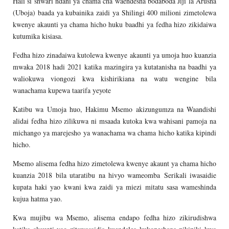
Hali si shwari ndani ya chama cha waendesha bodaboda Jiji la Arusha
(Uboja) baada ya kubainika zaidi ya Shilingi 400 milioni zimetolewa
kwenye akaunti ya chama hicho huku baadhi ya fedha hizo zikidaiwa
kutumika kisiasa.
Fedha hizo zinadaiwa kutolewa kwenye akaunti ya umoja huo kuanzia
mwaka 2018 hadi 2021 katika mazingira ya kutatanisha na baadhi ya
waliokuwa viongozi kwa kishirikiana na watu wengine bila
wanachama kupewa taarifa yeyote
Katibu wa Umoja huo, Hakimu Msemo akizungumza na Waandishi
alidai fedha hizo zilikuwa ni msaada kutoka kwa wahisani pamoja na
michango ya marejesho ya wanachama wa chama hicho katika kipindi
hicho.
Msemo alisema fedha hizo zimetolewa kwenye akaunt ya chama hicho
kuanzia 2018 bila utaratibu na hivyo wameomba Serikali iwasaidie
kupata haki yao kwani kwa zaidi ya miezi mitatu sasa wameshinda
kujua hatma yao.
Kwa mujibu wa Msemo, alisema endapo fedha hizo zikirudishwa