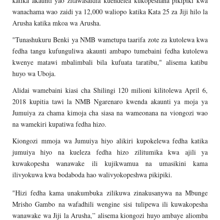
katika akaunti yao zitawasaidia kuendelea kukopeshana pikipiki kwa
wanachama wao zaidi ya 12,000 waliopo katika Kata 25 za Jiji hilo la
Arusha katika mkoa wa Arusha.
"Tunashukuru Benki ya NMB wametupa taarifa zote za kutolewa kwa
fedha tangu kufunguliwa akaunti ambapo tumebaini fedha kutolewa
kwenye matawi mbalimbali bila kufuata taratibu," alisema katibu
huyo wa Uboja.
Alidai wamebaini kiasi cha Shilingi 120 milioni kilitolewa April 6,
2018 kupitia tawi la NMB Ngarenaro kwenda akaunti ya moja ya
Jumuiya za chama kimoja cha siasa na wameonana na viongozi wao
na wamekiri kupatiwa fedha hizo.
Kiongozi mmoja wa Jumuiya hiyo alikiri kupokelewa fedha katika
jumuiya hiyo na kueleza fedha hizo zilitumika kwa ajili ya
kuwakopesha wanawake ili kujikwamua na umasikini kama
ilivyokuwa kwa bodaboda hao walivyokopeshwa pikipiki.
"Hizi fedha kama unakumbuka zilikuwa zinakusanywa na Mbunge
Mrisho Gambo na wafadhili wengine sisi tulipewa ili kuwakopesha
wanawake wa Jiji la Arusha,” alisema kiongozi huyo ambaye aliomba