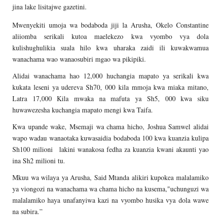
jina lake lisitajwe gazetini.
Mwenyekiti umoja wa bodaboda jiji la Arusha, Okelo Constantine
aliiomba serikali kutoa maelekezo kwa vyombo vya dola
kulishughulikia suala hilo kwa uharaka zaidi ili kuwakwamua
wanachama wao wanaosubiri mgao wa pikipiki.
Alidai wanachama hao 12,000 huchangia mapato ya serikali kwa
kukata leseni ya udereva Sh70, 000 kila mmoja kwa miaka mitano,
Latra 17,000 Kila mwaka na mafuta ya Sh5, 000 kwa siku
huwawezesha kuchangia mapato mengi kwa Taifa.
Kwa upande wake, Msemaji wa chama hicho, Joshua Samwel alidai
wapo wadau wanaotaka kuwasaidia bodaboda 100 kwa kuanzia kulipa
Sh100 milioni lakini wanakosa fedha za kuanzia kwani akaunti yao
ina Sh2 milioni tu.
Mkuu wa wilaya ya Arusha, Said Mtanda alikiri kupokea malalamiko
ya viongozi na wanachama wa chama hicho na kusema,"uchunguzi wa
malalamiko haya unafanyiwa kazi na vyombo husika vya dola wawe
na subira.”