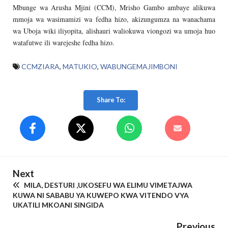
Mbunge wa Arusha Mjini (CCM), Mrisho Gambo ambaye alikuwa
mmoja wa wasimamizi wa fedha hizo, akizungumza na wanachama
wa Uboja wiki iliyopita, alishauri waliokuwa viongozi wa umoja huo
watafutwe ili warejeshe fedha hizo.
CCMZIARA
,
MATUKIO
,
WABUNGEMAJIMBONI
Share To:
Next
MILA, DESTURI ,UKOSEFU WA ELIMU VIMETAJWA
KUWA NI SABABU YA KUWEPO KWA VITENDO VYA
UKATILI MKOANI SINGIDA
Previous