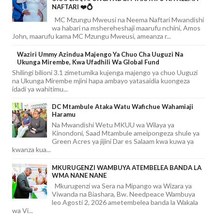
NAFTARI ❤️💍
MC Mzungu Mweusi na Neema Naftari Mwandishi
wa habari na mshereheshaji maarufu nchini, Amos
John, maarufu kama MC Mzungu Mweusi, ameanza r...
Waziri Ummy Azindua Majengo Ya Chuo Cha Uuguzi Na
Ukunga Mirembe, Kwa Ufadhili Wa Global Fund
Shilingi bilioni 3.1 zimetumika kujenga majengo ya chuo Uuguzi
na Ukunga Mirembe mjini hapa ambayo yatasaidia kuongeza
idadi ya wahitimu...
DC Mtambule Ataka Watu Wafichue Wahamiaji
Haramu
Na Mwandishi Wetu MKUU wa Wilaya ya
Kinondoni, Saad Mtambule ameipongeza shule ya
Green Acres ya jijini Dar es Salaam kwa kuwa ya
kwanza kua...
MKURUGENZI WAMBUYA ATEMBELEA BANDA LA
WMA NANE NANE
Mkurugenzi wa Sera na Mipango wa Wizara ya
Viwanda na Biashara, Bw. Needpeace Wambuya
leo Agosti 2, 2026 ametembelea banda la Wakala
wa Vi...