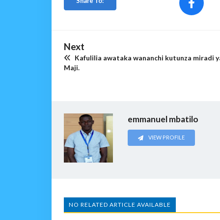
Share To:
Next
Kafulilia awataka wananchi kutunza miradi y
Maji.
emmanuel mbatilo
VIEW PROFILE
NO RELATED ARTICLE AVAILABLE