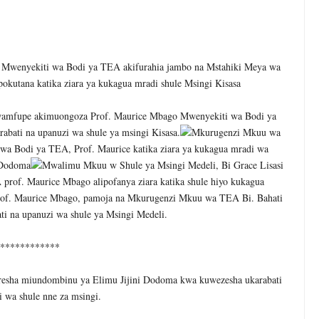
 NA KUWAAGA WAJUMBE WA BODI MNMA WALIOMALIZA MUDA
ELIMU, AMANI KUPEWA KIPAUMBELE ITILIMA
 Mwenyekiti wa Bodi ya TEA akifurahia jambo na Mstahiki Meya wa
O HABARI YA DODOMA.
okutana katika ziara ya kukagua mradi shule Msingi Kisasa
Mwamfupe akimuongoza Prof. Maurice Mbago Mwenyekiti wa Bodi ya
 MAZENGO WATOA ELIMU YA VIPIMO KWA NAIBU WAZIRI LOND
bati na upanuzi wa shule ya msingi Kisasa.
Mkurugenzi Mkuu wa
a Bodi ya TEA, Prof. Maurice katika ziara ya kukagua mradi wa
A WANANCHI WENGI ZAIDI KUCHOCHEA THAMANI YA MAZAO
i Dodoma
Mwalimu Mkuu w Shule ya Msingi Medeli, Bi Grace Lisasi
prof. Maurice Mbago alipofanya ziara katika shule hiyo kukagua
EZO CHA FAIDA REJEA YA DHAMANA ZA SERIKALI KUBORESHA UW
of. Maurice Mbago, pamoja na Mkurugenzi Mkuu wa TEA Bi. Bahati
6
i na upanuzi wa shule ya Msingi Medeli.
************
esha miundombinu ya Elimu Jijini Dodoma kwa kuwezesha ukarabati
i wa shule nne za msingi.