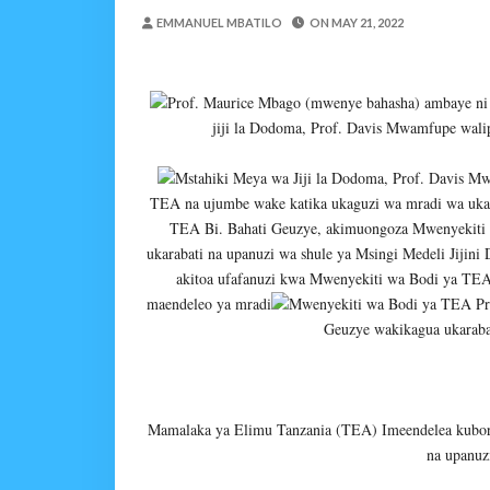
WASIRA AWAPONGEZA
EMMANUEL MBATILO
ON
MAY 21, 2022
MSUMBA
-
Aug 07 2026
AKWILAPO ATOA WITO 
MSUMBA
-
Aug 07 2026
Prof. Maurice Mbago (mwenye bahasha) ambaye ni
UTALII KIDIJITALI NDI
jiji la Dodoma, Prof. Davis Mwamfupe walip
MSUMBA
-
Aug 07 2026
Mstahiki Meya wa Jiji la Dodoma, Prof. Davis 
WANAFUNZI WA MTEMI
TEA na ujumbe wake katika ukaguzi wa mradi wa ukara
MSUMBA
-
Aug 07 2026
TEA Bi. Bahati Geuzye, akimuongoza Mwenyekiti w
LONDO AITAKA FCC KUWAFIKI
ukarabati na upanuzi wa shule ya Msingi Medeli Jijin
Alex Sonna
-
Aug 07 2026
akitoa ufafanuzi kwa Mwenyekiti wa Bodi ya TEA 
BOT YAZINDUA KIELEL
maendeleo ya mradi
Mwenyekiti wa Bodi ya TEA Pr
OSCAR ASSENGA
-
Aug 07 202
Geuzye wakikagua ukarabat
Mamalaka ya Elimu Tanzania (TEA) Imeendelea kubor
na upanuz