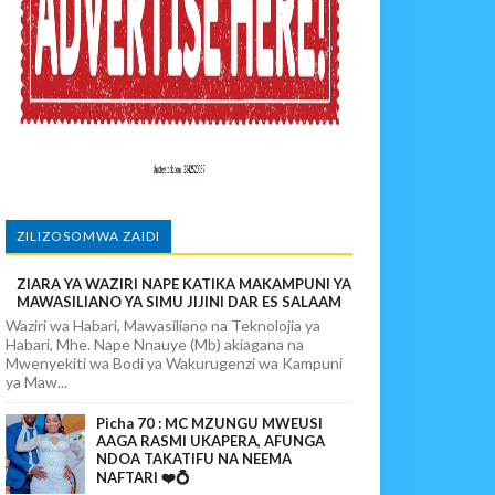
 WAO
O NANE NANE
ZILIZOSOMWA ZAIDI
ZIARA YA WAZIRI NAPE KATIKA MAKAMPUNI YA
EKEZAJI
MAWASILIANO YA SIMU JIJINI DAR ES SALAAM
Waziri wa Habari, Mawasiliano na Teknolojia ya
Habari, Mhe. Nape Nnauye (Mb) akiagana na
Mwenyekiti wa Bodi ya Wakurugenzi wa Kampuni
ya Maw...
Picha 70 : MC MZUNGU MWEUSI
AAGA RASMI UKAPERA, AFUNGA
NDOA TAKATIFU NA NEEMA
NAFTARI ❤️💍