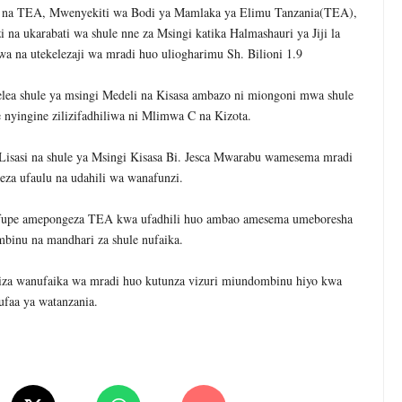
zwa na TEA, Mwenyekiti wa Bodi ya Mamlaka ya Elimu Tanzania(TEA),
na ukarabati wa shule nne za Msingi katika Halmashauri ya Jiji la
 na utekelezaji wa mradi huo uliogharimu Sh. Bilioni 1.9
elea shule ya msingi Medeli na Kisasa ambazo ni miongoni mwa shule
 nyingine zilizifadhiliwa ni Mlimwa C na Kizota.
Lisasi na shule ya Msingi Kisasa Bi. Jesca Mwarabu wamesema mradi
za ufaulu na udahili wa wanafunzi.
mfupe amepongeza TEA kwa ufadhili huo ambao amesema umeboresha
inu na mandhari za shule nufaika.
a wanufaika wa mradi huo kutunza vizuri miundombinu hiyo kwa
faa ya watanzania.