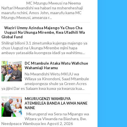
MC Mzungu Mweusi na Neema
Naftari Mwandishi wa habari na mshereheshaji
maarufu nchini, Amos John, maarufu kama MC
Mzungu Mweusi, ameanza r...
Waziri Ummy Azindua Majengo Ya Chuo Cha
Uuguzi Na Ukunga Mirembe, Kwa Ufadhili Wa
Global Fund
Shilingi bilioni 3.1 zimetumika kujenga majengo ya
chuo Uuguzi na Ukunga Mirembe mjini hapa
ambayo yatasaidia kuongeza idadi ya wahitimu...
DC Mtambule Ataka Watu Wafichue
Wahamiaji Haramu
Na Mwandishi Wetu MKUU wa
Wilaya ya Kinondoni, Saad Mtambule
ameipongeza shule ya Green Acres
ya jijini Dar es Salaam kwa kuwa ya kwanza kua...
MKURUGENZI WAMBUYA
ATEMBELEA BANDA LA WMA NANE
NANE
Mkurugenzi wa Sera na Mipango wa
Wizara ya Viwanda na Biashara, Bw.
Needpeace Wambuya leo Agosti 2, 2026