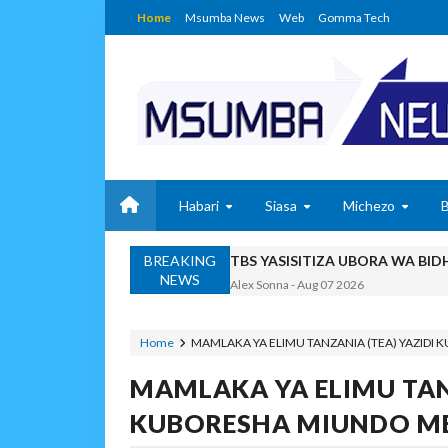
Home
Msumba News
Web
Gomma Tech
Habari
Siasa
Michezo
BREAKING
TBS YASISITIZA UBORA WA BI
NEWS
Alex Sonna
-
Aug 07 2026
WAZIRI NANAUKA AIP
Unknown
-
Aug 07 2026
Home
MAMLAKA YA ELIMU TANZANIA (TEA) YAZID
WACHIMBAJI WADOGO 
MAMLAKA YA ELIMU TAN
OSCAR ASSENGA
-
Aug 07 202
EWURA KANDA YA KATI YATOA
KUBORESHA MIUNDO MB
Alex Sonna
-
Aug 07 2026