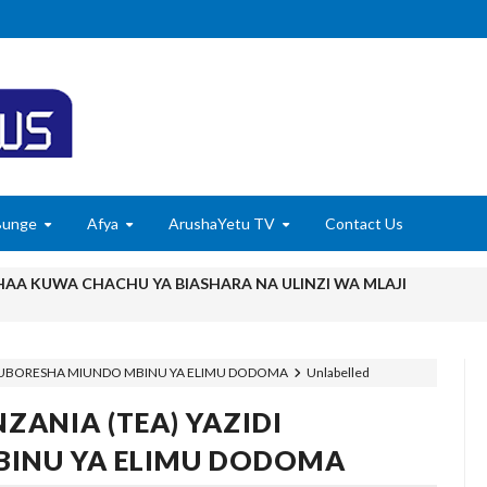
Bunge
Afya
ArushaYetu TV
Contact Us
DHAA KUWA CHACHU YA BIASHARA NA ULINZI WA MLAJI
ONGEZA TARURA KWA MPANGO WA CBRM ‎
I KUBORESHA MIUNDO MBINU YA ELIMU DODOMA
Unlabelled
NAMUNGO WAOMBA MAFUNZO ENDELEVU YA USALAMA NA AFYA
ZANIA (TEA) YAZIDI
6
 WITO KUHUSU LESENI ZA MAFUNDI UMEME,MAONESHO YA NA
INU YA ELIMU DODOMA