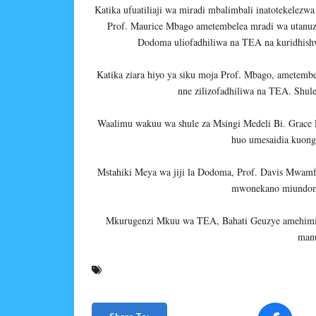
Katika ufuatiliaji wa miradi mbalimbali inatotekele
Prof. Maurice Mbago ametembelea mradi wa utanuzi 
Dodoma uliofadhiliwa na TEA na kuridhishwa
Katika ziara hiyo ya siku moja Prof. Mbago, ametemb
nne zilizofadhiliwa na TEA. Shule
Waalimu wakuu wa shule za Msingi Medeli Bi. Grace 
huo umesaidia kuonge
Mstahiki Meya wa jiji la Dodoma, Prof. Davis Mwa
mwonekano miundomb
Mkurugenzi Mkuu wa TEA, Bahati Geuzye amehimiz
manu