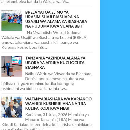
ametembelea banda la Wakala wa Vi...
BRELA YATOA ELIMU YA
URASIMISHAJI BIASHARA NA
USAJILI WA ALAMA ZA BIASHARA
NA HUDUMA KWA VIJANA BBT
Na Mwandishi Wetu, Dodoma
Wakala wa Usajili wa Biashara na Leseni (BRELA)
umewataka vijana wanaoshiriki mpango wa
Kujenga kesho bora (Bu...
TANZANIA YAZINDUA ALAMA YA
UBORA YA AFRIKA KUCHOCHEA
BIASHARA
Naibu Waziri wa Viwanda na Biashara,
Denis Londo, amesema ubora wa
bidhaa ni nguzo muhimu katika kuongeza
ushindani wa bidhaa za Tanzania kw...
WAFANYABIASHARA WA KARIAKOO
WAAHIDI KUSHIRIKIANA NA TRA
KULIPA KODI KWA HIARI
Kariakoo, 31 Julai, 2026 Mamlaka ya
Mapato Tanzania (TRA) Mkoa wa
Kikodi Kariakoo imeendelea kuimarisha ushirikiano
na walipakodi kupitia mi...