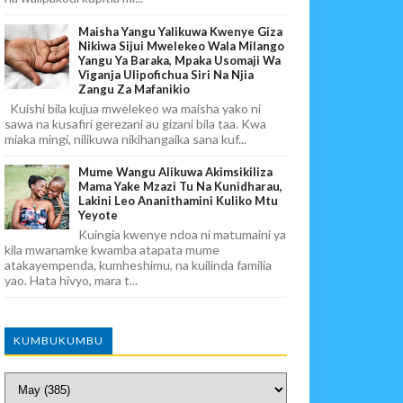
Maisha Yangu Yalikuwa Kwenye Giza
Nikiwa Sijui Mwelekeo Wala Milango
Yangu Ya Baraka, Mpaka Usomaji Wa
Viganja Ulipofichua Siri Na Njia
Zangu Za Mafanikio
Kuishi bila kujua mwelekeo wa maisha yako ni
sawa na kusafiri gerezani au gizani bila taa. Kwa
miaka mingi, nilikuwa nikihangaika sana kuf...
Mume Wangu Alikuwa Akimsikiliza
Mama Yake Mzazi Tu Na Kunidharau,
Lakini Leo Ananithamini Kuliko Mtu
Yeyote
Kuingia kwenye ndoa ni matumaini ya
kila mwanamke kwamba atapata mume
atakayempenda, kumheshimu, na kuilinda familia
yao. Hata hivyo, mara t...
KUMBUKUMBU