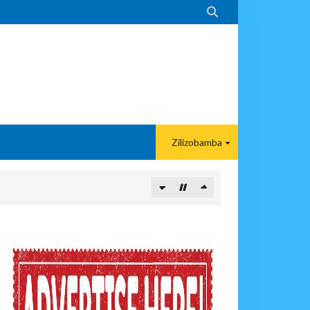

Zilizobamba
 KAZINI
NENANE