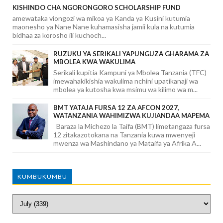
KISHINDO CHA NGORONGORO SCHOLARSHIP FUND
amewataka viongozi wa mikoa ya Kanda ya Kusini kutumia
maonesho ya Nane Nane kuhamasisha jamii kula na kutumia
bidhaa za korosho ili kuchoch...
RUZUKU YA SERIKALI YAPUNGUZA GHARAMA ZA
MBOLEA KWA WAKULIMA
Serikali kupitia Kampuni ya Mbolea Tanzania (TFC)
imewahakikishia wakulima nchini upatikanaji wa
mbolea ya kutosha kwa msimu wa kilimo wa m...
BMT YATAJA FURSA 12 ZA AFCON 2027,
WATANZANIA WAHIMIZWA KUJIANDAA MAPEMA
Baraza la Michezo la Taifa (BMT) limetangaza fursa
12 zitakazotokana na Tanzania kuwa mwenyeji
mwenza wa Mashindano ya Mataifa ya Afrika A...
KUMBUKUMBU