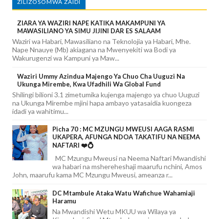
ZILIZOSOMWA ZAIDI
ZIARA YA WAZIRI NAPE KATIKA MAKAMPUNI YA
MAWASILIANO YA SIMU JIJINI DAR ES SALAAM
Waziri wa Habari, Mawasiliano na Teknolojia ya Habari, Mhe.
Nape Nnauye (Mb) akiagana na Mwenyekiti wa Bodi ya
Wakurugenzi wa Kampuni ya Maw...
Waziri Ummy Azindua Majengo Ya Chuo Cha Uuguzi Na
Ukunga Mirembe, Kwa Ufadhili Wa Global Fund
Shilingi bilioni 3.1 zimetumika kujenga majengo ya chuo Uuguzi
na Ukunga Mirembe mjini hapa ambayo yatasaidia kuongeza
idadi ya wahitimu...
Picha 70 : MC MZUNGU MWEUSI AAGA RASMI
UKAPERA, AFUNGA NDOA TAKATIFU NA NEEMA
NAFTARI ❤️💍
MC Mzungu Mweusi na Neema Naftari Mwandishi
wa habari na mshereheshaji maarufu nchini, Amos
John, maarufu kama MC Mzungu Mweusi, ameanza r...
DC Mtambule Ataka Watu Wafichue Wahamiaji
Haramu
Na Mwandishi Wetu MKUU wa Wilaya ya