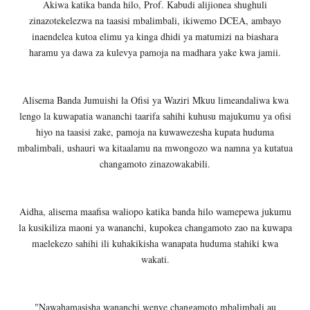
Akiwa katika banda hilo, Prof. Kabudi alijionea shughuli
zinazotekelezwa na taasisi mbalimbali, ikiwemo DCEA, ambayo
inaendelea kutoa elimu ya kinga dhidi ya matumizi na biashara
haramu ya dawa za kulevya pamoja na madhara yake kwa jamii.
Alisema Banda Jumuishi la Ofisi ya Waziri Mkuu limeandaliwa kwa
lengo la kuwapatia wananchi taarifa sahihi kuhusu majukumu ya ofisi
hiyo na taasisi zake, pamoja na kuwawezesha kupata huduma
mbalimbali, ushauri wa kitaalamu na mwongozo wa namna ya kutatua
changamoto zinazowakabili.
Aidha, alisema maafisa waliopo katika banda hilo wamepewa jukumu
la kusikiliza maoni ya wananchi, kupokea changamoto zao na kuwapa
maelekezo sahihi ili kuhakikisha wanapata huduma stahiki kwa
wakati.
"Nawahamasisha wananchi wenye changamoto mbalimbali au