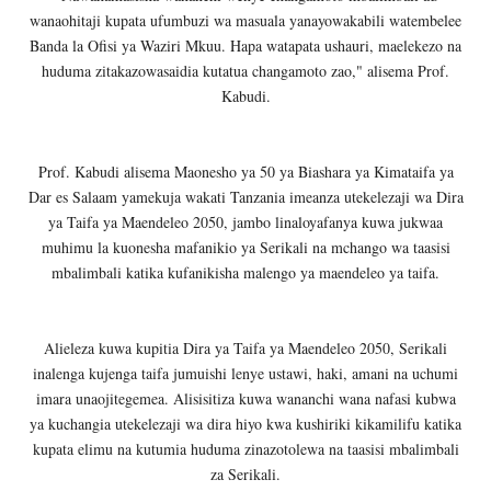
wanaohitaji kupata ufumbuzi wa masuala yanayowakabili watembelee
Banda la Ofisi ya Waziri Mkuu. Hapa watapata ushauri, maelekezo na
huduma zitakazowasaidia kutatua changamoto zao," alisema Prof.
Kabudi.
Prof. Kabudi alisema Maonesho ya 50 ya Biashara ya Kimataifa ya
Dar es Salaam yamekuja wakati Tanzania imeanza utekelezaji wa Dira
ya Taifa ya Maendeleo 2050, jambo linaloyafanya kuwa jukwaa
muhimu la kuonesha mafanikio ya Serikali na mchango wa taasisi
mbalimbali katika kufanikisha malengo ya maendeleo ya taifa.
Alieleza kuwa kupitia Dira ya Taifa ya Maendeleo 2050, Serikali
inalenga kujenga taifa jumuishi lenye ustawi, haki, amani na uchumi
imara unaojitegemea. Alisisitiza kuwa wananchi wana nafasi kubwa
ya kuchangia utekelezaji wa dira hiyo kwa kushiriki kikamilifu katika
kupata elimu na kutumia huduma zinazotolewa na taasisi mbalimbali
za Serikali.