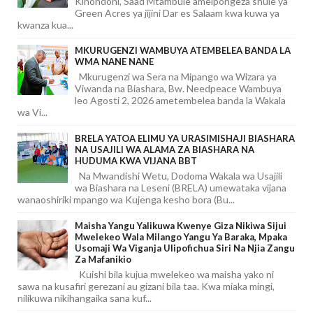
Kinondoni, Saad Mtambule ameipongeza shule ya
Green Acres ya jijini Dar es Salaam kwa kuwa ya
kwanza kua...
MKURUGENZI WAMBUYA ATEMBELEA BANDA LA
WMA NANE NANE
Mkurugenzi wa Sera na Mipango wa Wizara ya
Viwanda na Biashara, Bw. Needpeace Wambuya
leo Agosti 2, 2026 ametembelea banda la Wakala
wa Vi...
BRELA YATOA ELIMU YA URASIMISHAJI BIASHARA
NA USAJILI WA ALAMA ZA BIASHARA NA
HUDUMA KWA VIJANA BBT
Na Mwandishi Wetu, Dodoma Wakala wa Usajili
wa Biashara na Leseni (BRELA) umewataka vijana
wanaoshiriki mpango wa Kujenga kesho bora (Bu...
Maisha Yangu Yalikuwa Kwenye Giza Nikiwa Sijui
Mwelekeo Wala Milango Yangu Ya Baraka, Mpaka
Usomaji Wa Viganja Ulipofichua Siri Na Njia Zangu
Za Mafanikio
Kuishi bila kujua mwelekeo wa maisha yako ni
sawa na kusafiri gerezani au gizani bila taa. Kwa miaka mingi,
nilikuwa nikihangaika sana kuf...