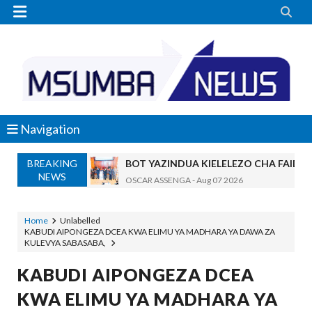


Navigation
BREAKING
BOT YAZINDUA KIELELEZO CHA FAIDA
NEWS
OSCAR ASSENGA
-
Aug 07 2026
TBS YASISITIZA UBORA WA BIDHAA KUWA CHA
Alex Sonna
-
Aug 07 2026
Home
Unlabelled
KABUDI AIPONGEZA DCEA KWA ELIMU YA MADHARA YA DAWA ZA
WAZIRI NANAUKA AIPONGEZA TARUR
KULEVYA SABASABA,
Unknown
-
Aug 07 2026
WACHIMBAJI WADOGO NAMUNGO WAO
KABUDI AIPONGEZA DCEA
OSCAR ASSENGA
-
Aug 07 2026
KWA ELIMU YA MADHARA YA
EWURA KANDA YA KATI YATOA WITO KUHUSU