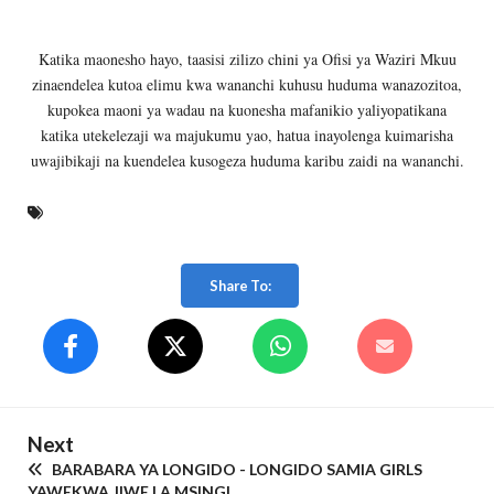
Katika maonesho hayo, taasisi zilizo chini ya Ofisi ya Waziri Mkuu
zinaendelea kutoa elimu kwa wananchi kuhusu huduma wanazozitoa,
kupokea maoni ya wadau na kuonesha mafanikio yaliyopatikana
katika utekelezaji wa majukumu yao, hatua inayolenga kuimarisha
uwajibikaji na kuendelea kusogeza huduma karibu zaidi na wananchi.
Share To:
Next
BARABARA YA LONGIDO - LONGIDO SAMIA GIRLS
YAWEKWA JIWE LA MSINGI