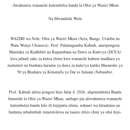
-Awahimiza wananchi kutembelea banda la Ofisi ya Waziri Mkuu
Na Mwandishi Wetu
WAZIRI wa Nchi, Ofisi ya Waziri Mkuu (Sera, Bunge, Uratibu na
Watu Wenye Ulemavu), Prof. Palamagamba Kabudi, ameipongeza
Mamlaka ya Kudhibiti na Kupambana na Dawa za Kulevya (DCEA)
kwa juhudi zake za kutoa elimu kwa wananchi kuhusu madhara ya
matumizi na biashara haramu ya dawa za kulevya katika Maonesho ya
50 ya Biashara ya Kimataifa ya Dar es Salaam (Sabasaba).
Prof. Kabudi alitoa pongezi hizo Julai 4, 2026, alipotembelea Banda
Jumuishi la Ofisi ya Waziri Mkuu, ambapo pia aliwahimiza wananchi
kutembelea banda hilo ili kujipatia elimu, ushauri wa kitaalamu na
huduma mbalimbali zinazotolewa na taasisi zilizo chini ya ofisi hiyo.