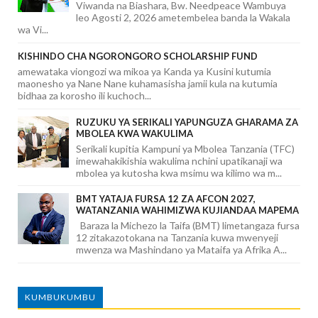
Viwanda na Biashara, Bw. Needpeace Wambuya
leo Agosti 2, 2026 ametembelea banda la Wakala
wa Vi...
KISHINDO CHA NGORONGORO SCHOLARSHIP FUND
amewataka viongozi wa mikoa ya Kanda ya Kusini kutumia
maonesho ya Nane Nane kuhamasisha jamii kula na kutumia
bidhaa za korosho ili kuchoch...
RUZUKU YA SERIKALI YAPUNGUZA GHARAMA ZA
MBOLEA KWA WAKULIMA
Serikali kupitia Kampuni ya Mbolea Tanzania (TFC)
imewahakikishia wakulima nchini upatikanaji wa
mbolea ya kutosha kwa msimu wa kilimo wa m...
BMT YATAJA FURSA 12 ZA AFCON 2027,
WATANZANIA WAHIMIZWA KUJIANDAA MAPEMA
Baraza la Michezo la Taifa (BMT) limetangaza fursa
12 zitakazotokana na Tanzania kuwa mwenyeji
mwenza wa Mashindano ya Mataifa ya Afrika A...
KUMBUKUMBU