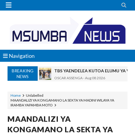


Navigation
BREAKING
TBS YAENDELEA KUTOA ELUMU YA V
NEWS
OSCAR ASSENGA
-
Aug 08 2026
RAIS SAMIA AIPONGEZA TADB, MTAJI W
OSCAR ASSENGA
-
Aug 08 2026
Home
Unlabelled
MAANDALIZI YA KONGAMANO LA SEKTA YA MADINI WILAYA YA
Nilishikilia Cheo Kile Kile Kwa Miaka K
IRAMBA YAPAMBA MOTO
Zawadi
-
Aug 08 2026
Niliteswa Na Ndoto Za Kutisha Usiku, M
MAANDALIZI YA
Zawadi
-
Aug 08 2026
KONGAMANO LA SEKTA YA
Nilinusurika Jela Kwa Dhuluma, Mpaka Ti