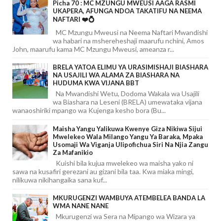
Picha 70 : MC MZUNGU MWEUSI AAGA RASMI
UKAPERA, AFUNGA NDOA TAKATIFU NA NEEMA
NAFTARI ❤️💍
MC Mzungu Mweusi na Neema Naftari Mwandishi
wa habari na mshereheshaji maarufu nchini, Amos
John, maarufu kama MC Mzungu Mweusi, ameanza r...
BRELA YATOA ELIMU YA URASIMISHAJI BIASHARA
NA USAJILI WA ALAMA ZA BIASHARA NA
HUDUMA KWA VIJANA BBT
Na Mwandishi Wetu, Dodoma Wakala wa Usajili
wa Biashara na Leseni (BRELA) umewataka vijana
wanaoshiriki mpango wa Kujenga kesho bora (Bu...
Maisha Yangu Yalikuwa Kwenye Giza Nikiwa Sijui
Mwelekeo Wala Milango Yangu Ya Baraka, Mpaka
Usomaji Wa Viganja Ulipofichua Siri Na Njia Zangu
Za Mafanikio
Kuishi bila kujua mwelekeo wa maisha yako ni
sawa na kusafiri gerezani au gizani bila taa. Kwa miaka mingi,
nilikuwa nikihangaika sana kuf...
MKURUGENZI WAMBUYA ATEMBELEA BANDA LA
WMA NANE NANE
Mkurugenzi wa Sera na Mipango wa Wizara ya