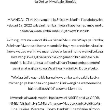
Na Dotto Mwaibale, Singida
MAANDALIZI ya Kongamano la Sekta ya Madini litakalofanyika
Febuari 19, 2022 wilayani Iramba mkoani hapa yamepamba moto
baada ya wadau mbalimbali kujitokeza kushiriki.
Akizungumza na waandishi wa habari Mkuu wa Wilaya ya Iramba,
Suleiman Mwenda alisema maandalizi hayo yanaendelea vizuri na
kuwa wadau wengi wa maendeleo wilayani humo wamejitokeza
kwa wingi kwa ajili ya kushiriki kongamano hilo ambalo ni la
muhimu katika kuinua uchumi wilayani humo ambapo mgeni
rasmi anatarajiwa kuwa Waziri wa Madini Dk. Doto Biteko.
"Wadau tuliowaandikia barua kuwaomba watusaidie katika
michango ya kuandaa kongamano ili ni wengi na wameonesha
kukubali kushiriki" alisema Mwenda.
Mwenda aliwataja wadau hao kuwa ni NSSF,Benki ya CRDB,
NMB,TCB,Exim,NBC,Microfinance–Maboto,Faniki,Faidika,AB
One, Lekima, Werema, Chogo, BankABC na zingine zilizopo