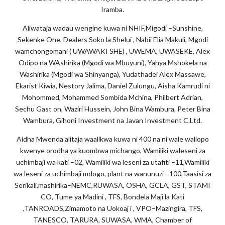
Iramba.
Aliwataja wadau wengine kuwa ni NHIF,Migodi –Sunshine,
Sekenke One, Dealers Soko la Shelui , Nabii Elia Makuli, Mgodi
wamchongomani ( UWAWAKI SHE) , UWEMA, UWASEKE, Alex
Odipo na WAshirika (Mgodi wa Mbuyuni), Yahya Mshokela na
Washirika (Mgodi wa Shinyanga), Yudathadei Alex Massawe,
Ekarist Kiwia, Nestory Jalima, Daniel Zulungu, Aisha Kamrudi ni
Mohommed, Mohammed Sombida Mchina, Philbert Adrian,
Sechu Gast on, Waziri Hussein, John Bina Wambura, Peter Bina
Wambura, Gihoni Investment na Javan Investment C.Ltd.
Aidha Mwenda alitaja waalikwa kuwa ni 400 na ni wale waliopo
kwenye orodha ya kuombwa michango, Wamiliki waleseni za
uchimbaji wa kati –02, Wamiliki wa leseni za utafiti –11,Wamiliki
wa leseni za uchimbaji mdogo, plant na wanunuzi –100,Taasisi za
Serikali,mashirika–NEMC,RUWASA, OSHA, GCLA, GST, STAMI
CO, Tume ya Madini , TFS, Bondela Maji la Kati
,TANROADS,Zimamoto na Uokoaj i , VPO–Mazingira, TFS,
TANESCO, TARURA, SUWASA, WMA, Chamber of