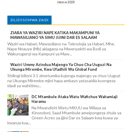
ZILIZOSOMWA ZAIDI
ZIARA YA WAZIRI NAPE KATIKA MAKAMPUNI YA
MAWASILIANO YA SIMU JIJINI DAR ES SALAAM
Waziri wa Habari, Mawasiliano na Teknolojia ya Habari, Mhe.
Nape Nnauye (Mb) akiagana na Mwenyekiti wa Bodi ya
Wakurugenzi wa Kampuni ya Maw...
Waziri Ummy Azindua Majengo Ya Chuo Cha Uuguzi Na
Ukunga Mirembe, Kwa Ufadhili Wa Global Fund
Shilingi bilioni 3.1 zimetumika kujenga majengo ya chuo Uuguzi
na Ukunga Mirembe mjini hapa ambayo yatasaidia kuongeza
idadi ya wahitimu...
DC Mtambule Ataka Watu Wafichue Wahamiaji
Haramu
Na Mwandishi Wetu MKUU wa Wilaya ya
Kinondoni, Saad Mtambule ameipongeza shule ya
Green Acres ya jijini Dar es Salaam kwa kuwa ya
kwanza kua...