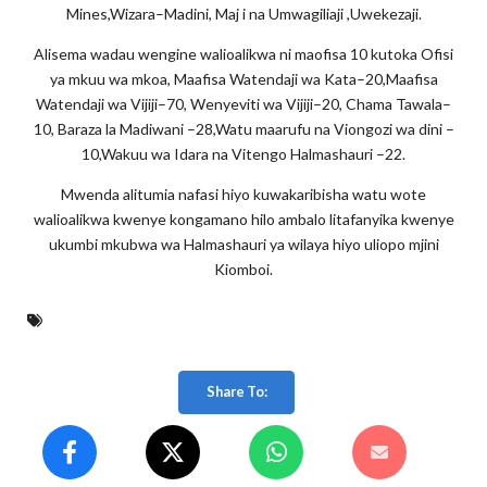
Mines,Wizara–Madini, Maj i na Umwagiliaji ,Uwekezaji.
Alisema wadau wengine walioalikwa ni maofisa 10 kutoka Ofisi
ya mkuu wa mkoa, Maafisa Watendaji wa Kata–20,Maafisa
Watendaji wa Vijiji–70, Wenyeviti wa Vijiji–20, Chama Tawala–
10, Baraza la Madiwani –28,Watu maarufu na Viongozi wa dini –
10,Wakuu wa Idara na Vitengo Halmashauri –22.
Mwenda alitumia nafasi hiyo kuwakaribisha watu wote
walioalikwa kwenye kongamano hilo ambalo litafanyika kwenye
ukumbi mkubwa wa Halmashauri ya wilaya hiyo uliopo mjini
Kiomboi.
Share To: