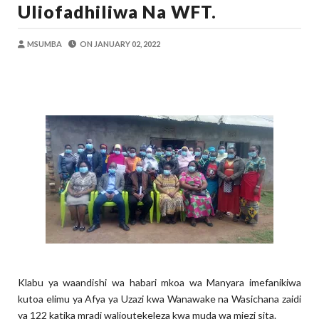
Uliofadhiliwa Na WFT.
OKULY BLOG
-
Aug 08 2026
TBS Yaendelea Kutoa Elimu Ya Uthibiti
OSCAR ASSENGA
-
Aug 08 2026
MSUMBA
ON
JANUARY 02, 2022
UVCCM Moshi Vijijini Yaikaribisha Jamii
MSUMBA
-
Aug 08 2026
WRRB YAJA NA UBUNIFU KWENYE ZAO LA PAR
Alex Sonna
-
Aug 08 2026
WMA YAPONGEZWA KWA KUANZISHA K
MSUMBA
-
Aug 08 2026
Nilishikilia Cheo Kile Kile Kwa Miaka K
Zawadi
-
Aug 08 2026
Klabu ya waandishi wa habari mkoa wa Manyara imefanikiwa
kutoa elimu ya Afya ya Uzazi kwa Wanawake na Wasichana zaidi
ya 122 katika mradi walioutekeleza kwa muda wa miezi sita.