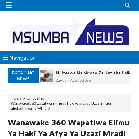


Navigation
BREAKING
Niliteswa Na Ndoto Za Kutisha Usiku, M
NEWS
Zawadi
-
Aug 08 2026
Nilinusurika Jela Kwa Dhuluma, Mpaka Ti
Zawadi
-
Aug 08 2026
Home
Unlabelled
Wanawake 360 wapatiwa elimu ya Haki ya afya ya Uzazi mradi
TANZANIA YAANGAZA TEKNOLOJIA YA
uliofadhiliwa na WFT.
OKULY BLOG
-
Aug 08 2026
MGALU APONGEZA HATUA ZA SERIKALI
Wanawake 360 Wapatiwa Elimu
MSUMBA
-
Aug 08 2026
Ya Haki Ya Afya Ya Uzazi Mradi
WMA YAPONGEZWA KWA KUANZISHA K