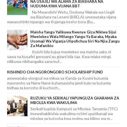
NA USAJILI WA ALAMA ZA BIASHARA NA
HUDUMA KWA VIJANA BBT
Na Mwandishi Wetu, Dodoma Wakala wa Usajili
wa Biashara na Leseni (BRELA) umewataka vijana
wanaoshiriki mpango wa Kujenga kesho bora (Bu...
Maisha Yangu Yalikuwa Kwenye Giza Nikiwa Sijui
Mwelekeo Wala Milango Yangu Ya Baraka, Mpaka
Usomaji Wa Viganja Ulipofichua Siri Na Njia Zangu
Za Mafanikio
Kuishi bila kujua mwelekeo wa maisha yako ni
sawa na kusafiri gerezani au gizani bila taa. Kwa miaka mingi,
nilikuwa nikihangaika sana kuf...
KISHINDO CHA NGORONGORO SCHOLARSHIP FUND
amewataka viongozi wa mikoa ya Kanda ya Kusini kutumia
maonesho ya Nane Nane kuhamasisha jamii kula na kutumia
bidhaa za korosho ili kuchoch...
RUZUKU YA SERIKALI YAPUNGUZA GHARAMA ZA
MBOLEA KWA WAKULIMA
Serikali kupitia Kampuni ya Mbolea Tanzania (TFC)
imewahakikishia wakulima nchini upatikanaji wa
mbolea ya kutosha kwa msimu wa kilimo wa m...