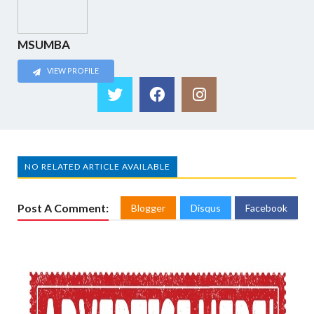
MSUMBA
VIEW PROFILE
NO RELATED ARTICLE AVAILABLE
Post A Comment:
Blogger
Disqus
Facebook