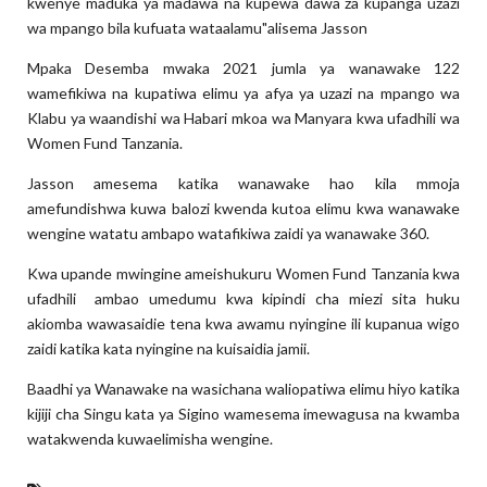
kwenye maduka ya madawa na kupewa dawa za kupanga uzazi
wa mpango bila kufuata wataalamu"alisema Jasson
Mpaka Desemba mwaka 2021 jumla ya wanawake 122
wamefikiwa na kupatiwa elimu ya afya ya uzazi na mpango wa
Klabu ya waandishi wa Habari mkoa wa Manyara kwa ufadhili wa
Women Fund Tanzania.
Jasson amesema katika wanawake hao kila mmoja
amefundishwa kuwa balozi kwenda kutoa elimu kwa wanawake
wengine watatu ambapo watafikiwa zaidi ya wanawake 360.
Kwa upande mwingine ameishukuru Women Fund Tanzania kwa
ufadhili ambao umedumu kwa kipindi cha miezi sita huku
akiomba wawasaidie tena kwa awamu nyingine ili kupanua wigo
zaidi katika kata nyingine na kuisaidia jamii.
Baadhi ya Wanawake na wasichana waliopatiwa elimu hiyo katika
kijiji cha Singu kata ya Sigino wamesema imewagusa na kwamba
watakwenda kuwaelimisha wengine.