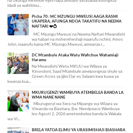
na Ukunga Mirembe mjini hapa ambayo yatasaidia kuongeza
idadi ya wahitimu...
Picha 70 : MC MZUNGU MWEUSI AAGA RASMI
UKAPERA, AFUNGA NDOA TAKATIFU NA NEEMA
NAFTARI ❤️💍
MC Mzungu Mweusi na Neema Naftari Mwandishi
wa habari na mshereheshaji maarufu nchini, Amos
John, maarufu kama MC Mzungu Mweusi, ameanza r...
DC Mtambule Ataka Watu Wafichue Wahamiaji
Haramu
Na Mwandishi Wetu MKUU wa Wilaya ya
Kinondoni, Saad Mtambule ameipongeza shule ya
Green Acres ya jijini Dar es Salaam kwa kuwa ya
kwanza kua...
MKURUGENZI WAMBUYA ATEMBELEA BANDA LA
WMA NANE NANE
Mkurugenzi wa Sera na Mipango wa Wizara ya
Viwanda na Biashara, Bw. Needpeace Wambuya
leo Agosti 2, 2026 ametembelea banda la Wakala
wa Vi...
BRELA YATOA ELIMU YA URASIMISHAJI BIASHARA