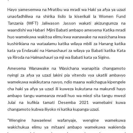
Hayo yamesemwa na Mratibu wa mradi wa Haki ya afya ya uzazi
unaofadhiliwa na shirika lisilo la kiserikali la Women Fund
Tanzania (WFT) Jaliwason Jasson wakati akizungumza na
waandishi wa Habari Mjini Babati ambapo amesema Katika mradi
huo wamekuwa wakitoa elimu kwa wanawake na wasichana kwa
kushirikiana na wataalamu katika wilaya mbili za Hanang katika
kata ya Endasaki na Hamashauri za wilaya ya Babati katika Kata
ya Riroda na Halmashauri ya mji wa Babati kata ya Sigino.
Amesema Wanawake na Wasichana wanapitia changamoto
nyingi za afya ya uzazi lakini pia vitendo vya ukatili ambavyo
wamekuwa wakikutana navyo, ndio maana walichagua kipengele
cha haki ya afya ya uzazi ili kuweza kukutana na makundi hayo
ambapo tangu wameanza mradi huo wa miezi sita tangu mwezi
Julai na kufikia tamati Desemba 2021 wamebaini kuwa
changamoto kubwa iliyoko ni katika kupanga uzazi.
"Wengine hawaelewi wafanyaje, wengine wamekuwa
wakichukua elimu ya mitaani ambapo wamekuwa wakienda