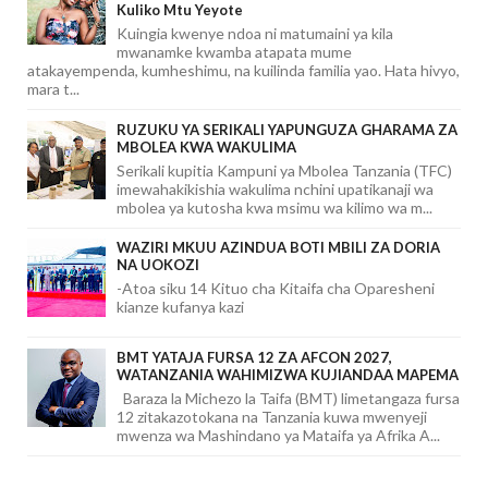
Kuliko Mtu Yeyote
Kuingia kwenye ndoa ni matumaini ya kila
mwanamke kwamba atapata mume
atakayempenda, kumheshimu, na kuilinda familia yao. Hata hivyo,
mara t...
RUZUKU YA SERIKALI YAPUNGUZA GHARAMA ZA
MBOLEA KWA WAKULIMA
Serikali kupitia Kampuni ya Mbolea Tanzania (TFC)
imewahakikishia wakulima nchini upatikanaji wa
mbolea ya kutosha kwa msimu wa kilimo wa m...
WAZIRI MKUU AZINDUA BOTI MBILI ZA DORIA
NA UOKOZI
-Atoa siku 14 Kituo cha Kitaifa cha Oparesheni
kianze kufanya kazi
BMT YATAJA FURSA 12 ZA AFCON 2027,
WATANZANIA WAHIMIZWA KUJIANDAA MAPEMA
Baraza la Michezo la Taifa (BMT) limetangaza fursa
12 zitakazotokana na Tanzania kuwa mwenyeji
mwenza wa Mashindano ya Mataifa ya Afrika A...