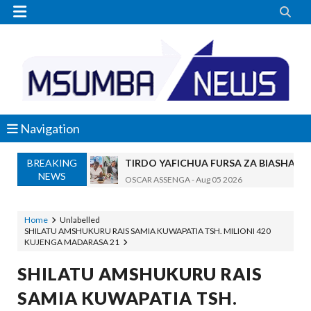


Navigation
BREAKING
TIRDO YAFICHUA FURSA ZA BIASHARA
NEWS
OSCAR ASSENGA
-
Aug 05 2026
WAKAGUZI WA MAFUTA WAIMARISHA UDHIBIT
Alex Sonna
-
Aug 05 2026
Home
Unlabelled
SHILATU AMSHUKURU RAIS SAMIA KUWAPATIA TSH. MILIONI 420
BARRICK NORTH MARA YAZIDI KUBOR
KUJENGA MADARASA 21
MSUMBA
-
Aug 05 2026
WAKULIMA, WAFUGAJI, WAVUVI WAP
SHILATU AMSHUKURU RAIS
MSUMBA
-
Aug 05 2026
SAMIA KUWAPATIA TSH.
Shamba Langu La Hekari Kumi Lilikuwa H