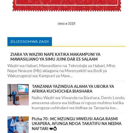
ZILIZOSOMWA ZAIDI
ZIARA YA WAZIRI NAPE KATIKA MAKAMPUNI YA
MAWASILIANO YA SIMU JIJINI DAR ES SALAAM
Waziri wa Habari, Mawasiliano na Teknolojia ya Habari, Mhe.
Nape Nnauye (Mb) akiagana na Mwenyekiti wa Bodi ya
Wakurugenzi wa Kampuni ya Maw...
TANZANIA YAZINDUA ALAMA YA UBORA YA
AFRIKA KUCHOCHEA BIASHARA
Naibu Waziri wa Viwanda na Biashara, Denis Londo,
amesema ubora wa bidhaa ni nguzo muhimu katika
kuongeza ushindani wa bidhaa za Tanzania kw...
Picha 70 : MC MZUNGU MWEUSI AAGA RASMI
UKAPERA, AFUNGA NDOA TAKATIFU NA NEEMA
NAFTARI ❤️💍