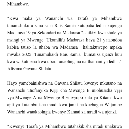
Mihambwe.
"Kwa niaba ya Wananchi wa Tarafa ya Mihambwe
tunamshukuru sana sana Rais Samia kutupatia fedha kujenga
Madarasa 19 ya Sekondari na Madarasa 2 shikizi kwa shule ya
msingi ya Mwenge. Ukamilifu Madarasa haya 21 yataondoa
kabisa tatizo la uhaba wa Madarasa halitakuwepo mpaka
mwaka 2025. Tunamuhaidi Rais Samia kumaliza ujenzi huu
kwa wakati tena kwa ubora unaolingana na thamani ya fedha."
Alisema Gavana Shilatu
Hayo yamebainishwa na Gavana Shilatu kwenye mkutano na
Wananchi uliofanyika Kijiji cha Mwenge B uliohusisha vijiji
vya Mwenge A na Mwenge B vilivyopo kata ya Kitama kwa
ajili ya kutambulisha mradi kwa jamii na kuchagua Wajumbe
Wananchi watakaoingia kwenye Kamati za mradi wa ujenzi.
"Kwenye Tarafa ya Mihambwe tutahakikisha mradi unakuwa