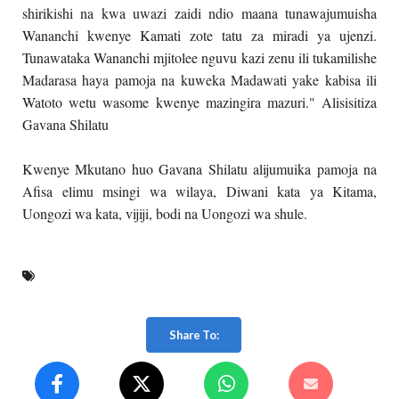
shirikishi na kwa uwazi zaidi ndio maana tunawajumuisha
Wananchi kwenye Kamati zote tatu za miradi ya ujenzi.
Tunawataka Wananchi mjitolee nguvu kazi zenu ili tukamilishe
Madarasa haya pamoja na kuweka Madawati yake kabisa ili
Watoto wetu wasome kwenye mazingira mazuri." Alisisitiza
Gavana Shilatu
Kwenye Mkutano huo Gavana Shilatu alijumuika pamoja na
Afisa elimu msingi wa wilaya, Diwani kata ya Kitama,
Uongozi wa kata, vijiji, bodi na Uongozi wa shule.
Share To: