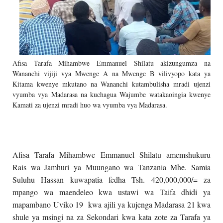
Afisa Tarafa Mihambwe Emmanuel Shilatu akizungumza na
Wananchi vijiji vya Mwenge A na Mwenge B vilivyopo kata ya
Kitama kwenye mkutano na Wananchi kutambulisha mradi ujenzi
vyumba vya Madarasa na kuchagua Wajumbe watakaoingia kwenye
Kamati za ujenzi mradi huo wa vyumba vya Madarasa.
Afisa Tarafa Mihambwe Emmanuel Shilatu amemshukuru
Rais wa Jamhuri ya Muungano wa Tanzania Mhe. Samia
Suluhu Hassan kuwapatia fedha Tsh. 420,000,000/= za
mpango wa maendeleo kwa ustawi wa Taifa dhidi ya
mapambano Uviko 19 kwa ajili ya kujenga Madarasa 21 kwa
shule ya msingi na za Sekondari kwa kata zote za Tarafa ya