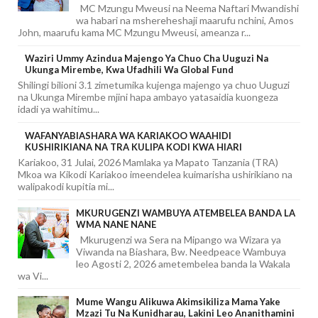
MC Mzungu Mweusi na Neema Naftari Mwandishi
wa habari na mshereheshaji maarufu nchini, Amos
John, maarufu kama MC Mzungu Mweusi, ameanza r...
Waziri Ummy Azindua Majengo Ya Chuo Cha Uuguzi Na
Ukunga Mirembe, Kwa Ufadhili Wa Global Fund
Shilingi bilioni 3.1 zimetumika kujenga majengo ya chuo Uuguzi
na Ukunga Mirembe mjini hapa ambayo yatasaidia kuongeza
idadi ya wahitimu...
WAFANYABIASHARA WA KARIAKOO WAAHIDI
KUSHIRIKIANA NA TRA KULIPA KODI KWA HIARI
Kariakoo, 31 Julai, 2026 Mamlaka ya Mapato Tanzania (TRA)
Mkoa wa Kikodi Kariakoo imeendelea kuimarisha ushirikiano na
walipakodi kupitia mi...
MKURUGENZI WAMBUYA ATEMBELEA BANDA LA
WMA NANE NANE
Mkurugenzi wa Sera na Mipango wa Wizara ya
Viwanda na Biashara, Bw. Needpeace Wambuya
leo Agosti 2, 2026 ametembelea banda la Wakala
wa Vi...
Mume Wangu Alikuwa Akimsikiliza Mama Yake
Mzazi Tu Na Kunidharau, Lakini Leo Ananithamini