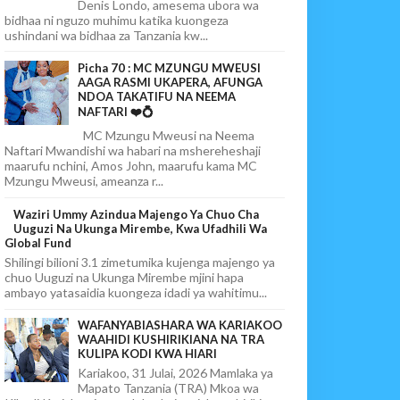
Denis Londo, amesema ubora wa
bidhaa ni nguzo muhimu katika kuongeza
ushindani wa bidhaa za Tanzania kw...
Picha 70 : MC MZUNGU MWEUSI
AAGA RASMI UKAPERA, AFUNGA
NDOA TAKATIFU NA NEEMA
NAFTARI ❤️💍
MC Mzungu Mweusi na Neema
Naftari Mwandishi wa habari na mshereheshaji
maarufu nchini, Amos John, maarufu kama MC
Mzungu Mweusi, ameanza r...
Waziri Ummy Azindua Majengo Ya Chuo Cha
Uuguzi Na Ukunga Mirembe, Kwa Ufadhili Wa
Global Fund
Shilingi bilioni 3.1 zimetumika kujenga majengo ya
chuo Uuguzi na Ukunga Mirembe mjini hapa
ambayo yatasaidia kuongeza idadi ya wahitimu...
WAFANYABIASHARA WA KARIAKOO
WAAHIDI KUSHIRIKIANA NA TRA
KULIPA KODI KWA HIARI
Kariakoo, 31 Julai, 2026 Mamlaka ya
Mapato Tanzania (TRA) Mkoa wa