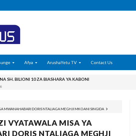
Bunge
Afya
ArushaYetu TV
Contact Us
A SH. BILIONI 10 ZA BIASHARA YA KABONI
6
A ZA BIASHARA KUPITIA UCHAKATAJI WA MAZAO
6
ISHA UDHIBITI WA UBORA WAKATI WA UPAKUAJI
AGA MWANAHABARI DORIS NTALIAGA MEGHJI MKOANI SINGIDA
YAZIDI KUBORESHA MAISHA YA WANANCHI TARIME KUPITIA UTE
ZI VYATAWALA MISA YA
, WAVUVI WAPONGEZWA KWA KUCHANGIA UTOSHELEVU WA CHA
 DORIS NTALIAGA MEGHJI