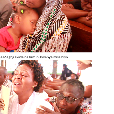
 Meghji akiwa na huzuni kwenye misa hiyo.