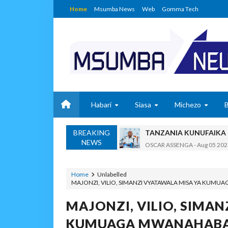
Home
Msumba News
Web
Gomma Tech
Habari
Siasa
Michezo
TANZANIA KUNUFAIKA N
OSCAR ASSENGA
-
Aug 05 202
BREAKING
TIRDO YAFICHUA FURS
NEWS
OSCAR ASSENGA
-
Aug 05 202
WAKAGUZI WA MAFUTA WAIMAR
Alex Sonna
-
Aug 05 2026
Home
Unlabelled
MAJONZI, VILIO, SIMANZI VYATAWALA MISA YA KUMU
BARRICK NORTH MARA 
MSUMBA
-
Aug 05 2026
MAJONZI, VILIO, SIMAN
WAKULIMA, WAFUGAJI
KUMUAGA MWANAHABARI
MSUMBA
-
Aug 05 2026