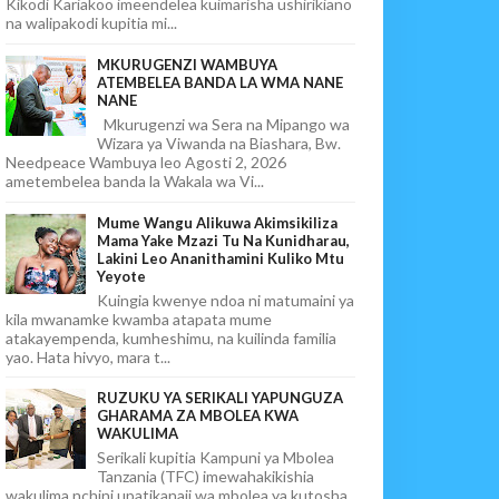
Kikodi Kariakoo imeendelea kuimarisha ushirikiano
na walipakodi kupitia mi...
MKURUGENZI WAMBUYA
ATEMBELEA BANDA LA WMA NANE
NANE
Mkurugenzi wa Sera na Mipango wa
Wizara ya Viwanda na Biashara, Bw.
Needpeace Wambuya leo Agosti 2, 2026
ametembelea banda la Wakala wa Vi...
Mume Wangu Alikuwa Akimsikiliza
Mama Yake Mzazi Tu Na Kunidharau,
Lakini Leo Ananithamini Kuliko Mtu
Yeyote
Kuingia kwenye ndoa ni matumaini ya
kila mwanamke kwamba atapata mume
atakayempenda, kumheshimu, na kuilinda familia
yao. Hata hivyo, mara t...
RUZUKU YA SERIKALI YAPUNGUZA
GHARAMA ZA MBOLEA KWA
WAKULIMA
Serikali kupitia Kampuni ya Mbolea
Tanzania (TFC) imewahakikishia
wakulima nchini upatikanaji wa mbolea ya kutosha