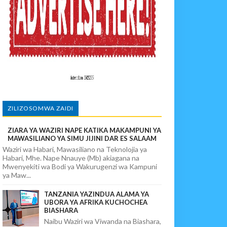
wi, Mpaka Laana Ya Ardhi Ilipondolewa
vuto Na Mahaba Iliporudisha Heshima
ZILIZOSOMWA ZAIDI
ZIARA YA WAZIRI NAPE KATIKA MAKAMPUNI YA
MAWASILIANO YA SIMU JIJINI DAR ES SALAAM
Waziri wa Habari, Mawasiliano na Teknolojia ya
Habari, Mhe. Nape Nnauye (Mb) akiagana na
Mwenyekiti wa Bodi ya Wakurugenzi wa Kampuni
ya Maw...
TANZANIA YAZINDUA ALAMA YA
UBORA YA AFRIKA KUCHOCHEA
BIASHARA
Naibu Waziri wa Viwanda na Biashara,