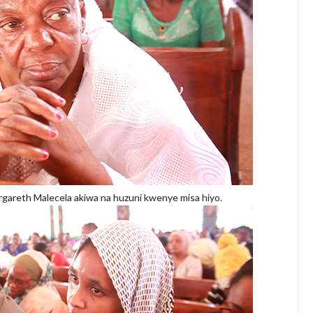
areth Malecela akiwa na huzuni kwenye misa hiyo.