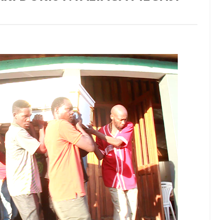
Kumi Lilikuwa Halitoi Mavuno Hata Kidogo Wakati La Jirani Likista
amu Na Mimi Na Kuanza Kutumia Pesa Zote Nje, Mpaka Dawa Ya M
A ELIMU YA VIPIMO SAHIHI NANENANE DODOMA
SCHOLARSHIP FUND
A ‘TUNALIPA JANA’ INAFANYIKA KWA VITENDO- WAZIRI SANGU
6
A SH. BILIONI 10 ZA BIASHARA YA KABONI
6