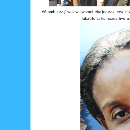
Waombolezaji wakiwa wamebeba jeneza lenye mwil
Takatifu ya kumuaga iliyofan