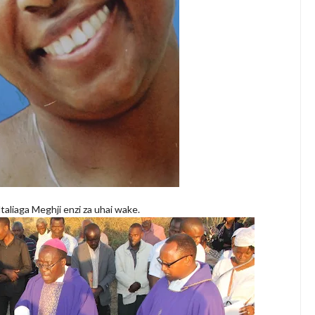
aliaga Meghji enzi za uhai wake.