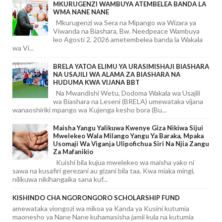
MKURUGENZI WAMBUYA ATEMBELEA BANDA LA
WMA NANE NANE
Mkurugenzi wa Sera na Mipango wa Wizara ya
Viwanda na Biashara, Bw. Needpeace Wambuya
leo Agosti 2, 2026 ametembelea banda la Wakala
wa Vi...
BRELA YATOA ELIMU YA URASIMISHAJI BIASHARA
NA USAJILI WA ALAMA ZA BIASHARA NA
HUDUMA KWA VIJANA BBT
Na Mwandishi Wetu, Dodoma Wakala wa Usajili
wa Biashara na Leseni (BRELA) umewataka vijana
wanaoshiriki mpango wa Kujenga kesho bora (Bu...
Maisha Yangu Yalikuwa Kwenye Giza Nikiwa Sijui
Mwelekeo Wala Milango Yangu Ya Baraka, Mpaka
Usomaji Wa Viganja Ulipofichua Siri Na Njia Zangu
Za Mafanikio
Kuishi bila kujua mwelekeo wa maisha yako ni
sawa na kusafiri gerezani au gizani bila taa. Kwa miaka mingi,
nilikuwa nikihangaika sana kuf...
KISHINDO CHA NGORONGORO SCHOLARSHIP FUND
amewataka viongozi wa mikoa ya Kanda ya Kusini kutumia
maonesho ya Nane Nane kuhamasisha jamii kula na kutumia