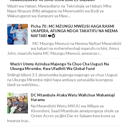
Waziri wa Habari, Mawasiliano na Teknolojia ya Habari, Mhe.
Nape Nnauye (Mb) akiagana na Mwenyekiti wa Bodi ya
Wakurugenzi wa Kampuni ya Maw...
Picha 70 : MC MZUNGU MWEUSI AAGA RASMI
UKAPERA, AFUNGA NDOA TAKATIFU NA NEEMA
NAFTARI ❤️💍
MC Mzungu Mweusi na Neema Naftari Mwandishi
wa habari na mshereheshaji maarufu nchini, Amos
John, maarufu kama MC Mzungu Mweusi, ameanza r...
Waziri Ummy Azindua Majengo Ya Chuo Cha Uuguzi Na
Ukunga Mirembe, Kwa Ufadhili Wa Global Fund
Shilingi bilioni 3.1 zimetumika kujenga majengo ya chuo Uuguzi
na Ukunga Mirembe mjini hapa ambayo yatasaidia kuongeza
idadi ya wahitimu...
DC Mtambule Ataka Watu Wafichue Wahamiaji
Haramu
Na Mwandishi Wetu MKUU wa Wilaya ya
Kinondoni, Saad Mtambule ameipongeza shule ya
Green Acres ya jijini Dar es Salaam kwa kuwa ya
kwanza kua...