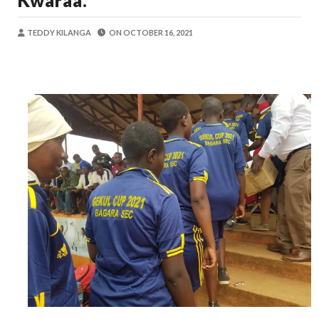
Kwaraa.
OKULY BLOG
-
Aug 08 2026
TBS Yaendelea Kutoa Elimu Ya Uthibiti
TEDDY KILANGA
ON
OCTOBER 16, 2021
OSCAR ASSENGA
-
Aug 08 2026
UVCCM Moshi Vijijini Yaikaribisha Jamii
MSUMBA
-
Aug 08 2026
WRRB YAJA NA UBUNIFU KWENYE ZAO LA PAR
Alex Sonna
-
Aug 08 2026
WMA YAPONGEZWA KWA KUANZISHA K
MSUMBA
-
Aug 08 2026
Nilishikilia Cheo Kile Kile Kwa Miaka K
Zawadi
-
Aug 08 2026