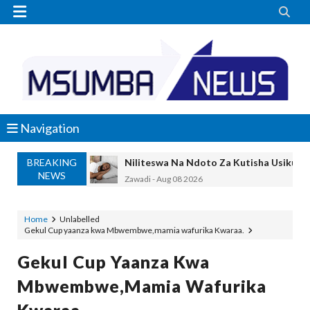


Navigation
BREAKING
Niliteswa Na Ndoto Za Kutisha Usiku, M
NEWS
Zawadi
-
Aug 08 2026
Nilinusurika Jela Kwa Dhuluma, Mpaka Ti
Zawadi
-
Aug 08 2026
Home
Unlabelled
Gekul Cup yaanza kwa Mbwembwe,mamia wafurika Kwaraa.
TANZANIA YAANGAZA TEKNOLOJIA YA
OKULY BLOG
-
Aug 08 2026
Gekul Cup Yaanza Kwa
MGALU APONGEZA HATUA ZA SERIKALI
Mbwembwe,mamia Wafurika
MSUMBA
-
Aug 08 2026
WMA YAPONGEZWA KWA KUANZISHA K