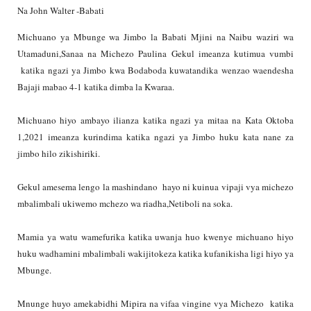
Na John Walter -Babati
Michuano ya Mbunge wa Jimbo la Babati Mjini na Naibu waziri wa
Utamaduni,Sanaa na Michezo Paulina Gekul imeanza kutimua vumbi
katika ngazi ya Jimbo kwa Bodaboda kuwatandika wenzao waendesha
Bajaji mabao 4-1 katika dimba la Kwaraa.
Michuano hiyo ambayo ilianza katika ngazi ya mitaa na Kata Oktoba
1,2021 imeanza kurindima katika ngazi ya Jimbo huku kata nane za
jimbo hilo zikishiriki.
Gekul amesema lengo la mashindano hayo ni kuinua vipaji vya michezo
mbalimbali ukiwemo mchezo wa riadha,Netiboli na soka.
Mamia ya watu wamefurika katika uwanja huo kwenye michuano hiyo
huku wadhamini mbalimbali wakijitokeza katika kufanikisha ligi hiyo ya
Mbunge.
Mnunge huyo amekabidhi Mipira na vifaa vingine vya Michezo katika