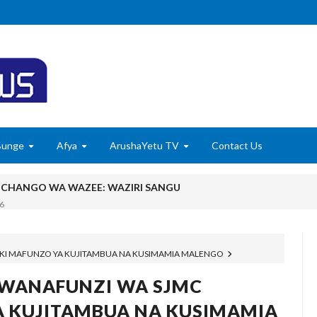
Bunge
Afya
ArushaYetu TV
Contact Us
MCHANGO WA WAZEE: WAZIRI SANGU
6
 WASHUHUDIA MAKUBALIANO YA TRILIONI 56 KUIFANYA TANGA K
6
KI MAFUNZO YA KUJITAMBUA NA KUSIMAMIA MALENGO
ISHAJI BIASHARA NA USAJILI WA ALAMA ZA BIASHARA NA HUDU
WANAFUNZI WA SJMC
u Wafichue Wahamiaji Haramu
A KUJITAMBUA NA KUSIMAMIA
6