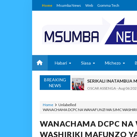
Home
Msumba News
Web
Gomma Tech
Habari
Siasa
Michezo
BREAKING
SERIKALI INATAMBUA 
NEWS
OSCAR ASSENGA
-
Aug 06 202
RAIS SAMIA, MUSEVEN
OSCAR ASSENGA
-
Aug 06 202
Home
Unlabelled
WANACHAMA DCPC NA WANAFUNZI WA SJMC WASHIRI
BRELA YATOA ELIMU YA URASIM
Alex Sonna
-
Aug 06 2026
WANACHAMA DCPC NA 
DC Mtambule Ataka Wat
WASHIRIKI MAFUNZO Y
OSCAR ASSENGA
-
Aug 06 202