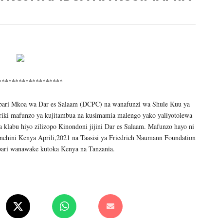
wenye Giza Nikiwa Sijui Mwelekeo Wala Milango Yangu Ya Baraka, M
MAKAO MAKUU YA CCM DODOMA
6
tishia Kuangamiza Heshima Na Maisha Ya Familia Yangu, Mpaka Nili
idi Ya Miaka Saba Bila Mafanikio, Mpaka Tiba Ya Asili Iliponiweze
*******************
bari Mkoa wa Dar es Salaam (DCPC) na wanafunzi wa Shule Kuu ya
E ARIDHISHWA NA HUDUMA ZA TADB KWA WAKULIMA
iki mafunzo ya kujitambua na kusimamia malengo yako yaliyotolewa
6
klabu hiyo zilizopo Kinondoni jijini Dar es Salaam. Mafunzo hayo ni
ANI WA HAKI KUCHOCHEA UKUAJI WA UCHUMI
i nchini Kenya Aprili,2021 na Taasisi ya Friedrich Naumann Foundation
ari wanawake kutoka Kenya na Tanzania.