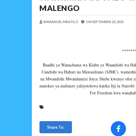
Maisha Yangu Yalikuwa K
MALENGO
Zawadi
-
Aug 06 2026
MWANRI APOKELEWA 
EMMANUEL MBATILO
ON
SEPTEMBER 23, 2021
OSCAR ASSENGA
-
Aug 06 202
Umaskini Na Madeni Yali
Zawadi
-
Aug 06 2026
Nilitafuta Mtoto Kwa Za
******
Zawadi
-
Aug 06 2026
Baadhi ya Wanachama wa Klabu ya Waandishi wa Ha
NAIBU WAZIRI CHAND
Uandishi wa Habari na Mawasiliano (SJMC), wameshir
OSCAR ASSENGA
-
Aug 06 202
na Mwandishi Mwandamizi Joyce Shebe kwenye ofisi za 
SERIKALI YASISITIZA USHIND
matokeo ya mafunzo yaliyotolewa katika Jiji la Nairob
Alex Sonna
-
Aug 06 2026
For Freedom kwa wanahab
Share To: