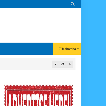

Zilizobamba
ITUO KIKUU CHA NISHATI YA MAFUTA
MA KWA VIJANA BBT