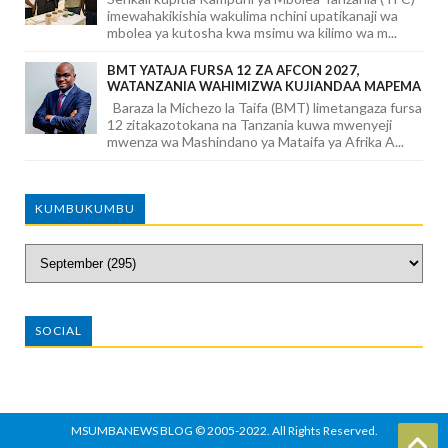
imewahakikishia wakulima nchini upatikanaji wa
mbolea ya kutosha kwa msimu wa kilimo wa m...
BMT YATAJA FURSA 12 ZA AFCON 2027,
WATANZANIA WAHIMIZWA KUJIANDAA MAPEMA
Baraza la Michezo la Taifa (BMT) limetangaza fursa
12 zitakazotokana na Tanzania kuwa mwenyeji
mwenza wa Mashindano ya Mataifa ya Afrika A...
KUMBUKUMBU
SOCIAL
MSUMBANEWS BLOG
© 2005-2022. All Rights Reserved.