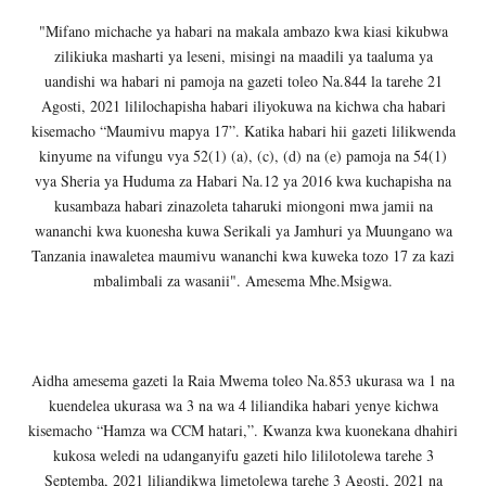
"Mifano michache ya habari na makala ambazo kwa kiasi kikubwa
zilikiuka masharti ya leseni, misingi na maadili ya taaluma ya
uandishi wa habari ni pamoja na gazeti toleo Na.844 la tarehe 21
Agosti, 2021 lililochapisha habari iliyokuwa na kichwa cha habari
kisemacho “Maumivu mapya 17”. Katika habari hii gazeti lilikwenda
kinyume na vifungu vya 52(1) (a), (c), (d) na (e) pamoja na 54(1)
vya Sheria ya Huduma za Habari Na.12 ya 2016 kwa kuchapisha na
kusambaza habari zinazoleta taharuki miongoni mwa jamii na
wananchi kwa kuonesha kuwa Serikali ya Jamhuri ya Muungano wa
Tanzania inawaletea maumivu wananchi kwa kuweka tozo 17 za kazi
mbalimbali za wasanii". Amesema Mhe.Msigwa.
Aidha amesema gazeti la Raia Mwema toleo Na.853 ukurasa wa 1 na
kuendelea ukurasa wa 3 na wa 4 liliandika habari yenye kichwa
kisemacho “Hamza wa CCM hatari,”. Kwanza kwa kuonekana dhahiri
kukosa weledi na udanganyifu gazeti hilo lililotolewa tarehe 3
Septemba, 2021 liliandikwa limetolewa tarehe 3 Agosti, 2021 na