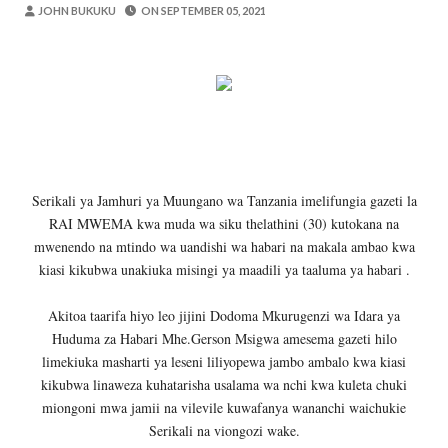
OKULY BLOG
-
Aug 08 2026
JOHN BUKUKU
ON
SEPTEMBER 05, 2021
TBS Yaendelea Kutoa Elimu Ya Uthibiti
OSCAR ASSENGA
-
Aug 08 2026
UVCCM Moshi Vijijini Yaikaribisha Jamii
MSUMBA
-
Aug 08 2026
WRRB YAJA NA UBUNIFU KWENYE ZAO LA PAR
Alex Sonna
-
Aug 08 2026
WMA YAPONGEZWA KWA KUANZISHA K
Serikali ya Jamhuri ya Muungano wa Tanzania imelifungia gazeti la
MSUMBA
-
Aug 08 2026
RAI MWEMA kwa muda wa siku thelathini (30) kutokana na
Nilishikilia Cheo Kile Kile Kwa Miaka K
mwenendo na mtindo wa uandishi wa habari na makala ambao kwa
Zawadi
-
Aug 08 2026
kiasi kikubwa unakiuka misingi ya maadili ya taaluma ya habari .
Akitoa taarifa hiyo leo jijini Dodoma Mkurugenzi wa Idara ya
Huduma za Habari Mhe.Gerson Msigwa amesema gazeti hilo
limekiuka masharti ya leseni liliyopewa jambo ambalo kwa kiasi
kikubwa linaweza kuhatarisha usalama wa nchi kwa kuleta chuki
miongoni mwa jamii na vilevile kuwafanya wananchi waichukie
Serikali na viongozi wake.