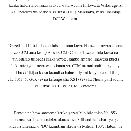
katika habari hiyo linawanukuu watu wawili lililowaita Wakurugenzi
wa Upelelezi wa Makosa ya Jinai (DCI) Manumba, mara linamtaja
DCI Wambura.
"Gazeti hili lilitaka kuuaminisha umma kuwa Hamza ni mwanachama
wa CCM ama kiongozi wa CCM (Chama Tawala) bila kuwa na
uthibitisho usioacha shaka yoyote, jambo ambalo linaweza kuleta
chuki miongoni mwa wanachama wa CCM na makundi mengine ya
jamii huku likijua kuwa kuandika habari hiyo ni kinyume na kifungu
cha 50(1) (b),(d), (e) na kifungu cha 52(1) (e) cha Sheria ya Huduma
za Habari Na.12 ya 2016". Amesema
Pamoja na hayo amesema katika gazeti hilo hilo toleo Na. 853
ukurasa wa 1 na kuendelea ukurasa wa 3 liliandika habari yenye
kichwa kisemacho ‘DC kizimbani akidaiwa Milioni 100’. Habari hii