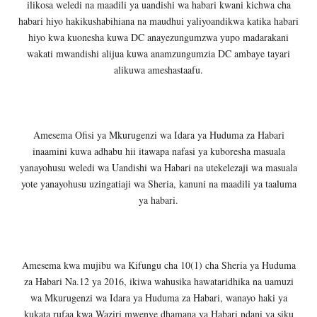
ilikosa weledi na maadili ya uandishi wa habari kwani kichwa cha
habari hiyo hakikushabihiana na maudhui yaliyoandikwa katika habari
hiyo kwa kuonesha kuwa DC anayezungumzwa yupo madarakani
wakati mwandishi alijua kuwa anamzungumzia DC ambaye tayari
alikuwa ameshastaafu.
Amesema Ofisi ya Mkurugenzi wa Idara ya Huduma za Habari
inaamini kuwa adhabu hii itawapa nafasi ya kuboresha masuala
yanayohusu weledi wa Uandishi wa Habari na utekelezaji wa masuala
yote yanayohusu uzingatiaji wa Sheria, kanuni na maadili ya taaluma
ya habari.
Amesema kwa mujibu wa Kifungu cha 10(1) cha Sheria ya Huduma
za Habari Na.12 ya 2016, ikiwa wahusika hawataridhika na uamuzi
wa Mkurugenzi wa Idara ya Huduma za Habari, wanayo haki ya
kukata rufaa kwa Waziri mwenye dhamana ya Habari ndani ya siku