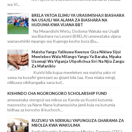
wa Vi...
BRELA YATOA ELIMU YA URASIMISHAJI BIASHARA
NA USAJILI WA ALAMA ZA BIASHARA NA
HUDUMA KWA VIJANA BBT
Na Mwandishi Wetu, Dodoma Wakala wa Usajili
wa Biashara na Leseni (BRELA) umewataka vijana
wanaoshiriki mpango wa Kujenga kesho bora (Bu...
Maisha Yangu Yalikuwa Kwenye Giza Nikiwa Sijui
Mwelekeo Wala Milango Yangu Ya Baraka, Mpaka
Usomaji Wa Viganja Ulipofichua Siri Na Njia Zangu
Za Mafanikio
Kuishi bila kujua mwelekeo wa maisha yako ni
sawa na kusafiri gerezani au gizani bila taa. Kwa miaka mingi,
nilikuwa nikihangaika sana kuf...
KISHINDO CHA NGORONGORO SCHOLARSHIP FUND
amewataka viongozi wa mikoa ya Kanda ya Kusini kutumia
maonesho ya Nane Nane kuhamasisha jamii kula na kutumia
bidhaa za korosho ili kuchoch...
RUZUKU YA SERIKALI YAPUNGUZA GHARAMA ZA
MBOLEA KWA WAKULIMA
Serikali kupitia Kampuni ya Mbolea Tanzania (TFC)