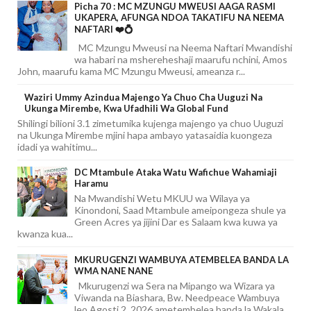
Picha 70 : MC MZUNGU MWEUSI AAGA RASMI
UKAPERA, AFUNGA NDOA TAKATIFU NA NEEMA
NAFTARI ❤️💍
MC Mzungu Mweusi na Neema Naftari Mwandishi
wa habari na mshereheshaji maarufu nchini, Amos
John, maarufu kama MC Mzungu Mweusi, ameanza r...
Waziri Ummy Azindua Majengo Ya Chuo Cha Uuguzi Na
Ukunga Mirembe, Kwa Ufadhili Wa Global Fund
Shilingi bilioni 3.1 zimetumika kujenga majengo ya chuo Uuguzi
na Ukunga Mirembe mjini hapa ambayo yatasaidia kuongeza
idadi ya wahitimu...
DC Mtambule Ataka Watu Wafichue Wahamiaji
Haramu
Na Mwandishi Wetu MKUU wa Wilaya ya
Kinondoni, Saad Mtambule ameipongeza shule ya
Green Acres ya jijini Dar es Salaam kwa kuwa ya
kwanza kua...
MKURUGENZI WAMBUYA ATEMBELEA BANDA LA
WMA NANE NANE
Mkurugenzi wa Sera na Mipango wa Wizara ya
Viwanda na Biashara, Bw. Needpeace Wambuya
leo Agosti 2, 2026 ametembelea banda la Wakala