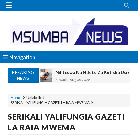


Navigation
BREAKING
Niliteswa Na Ndoto Za Kutisha Usiku, M
NEWS
Zawadi
-
Aug 08 2026
Nilinusurika Jela Kwa Dhuluma, Mpaka Ti
Zawadi
-
Aug 08 2026
Home
Unlabelled
SERIKALI YALIFUNGIA GAZETI LA RAIA MWEMA
TANZANIA YAANGAZA TEKNOLOJIA YA
OKULY BLOG
-
Aug 08 2026
SERIKALI YALIFUNGIA GAZETI
MGALU APONGEZA HATUA ZA SERIKALI
LA RAIA MWEMA
MSUMBA
-
Aug 08 2026
WMA YAPONGEZWA KWA KUANZISHA K