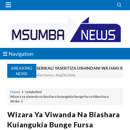


Navigation
BREAKING
SERIKALI YASISITIZA USHINDANI WA HAKI K
NEWS
Alex Sonna
-
Aug 06 2026
SERIKALI INATAMBUA MCHANGO WA W
OSCAR ASSENGA
-
Aug 06 2026
Home
Unlabelled
Wizara ya viwanda na biashara kuiangukia bunge fursa kibiashara
RAIS SAMIA, MUSEVEN WASHUHUDIA M
Afrika
OSCAR ASSENGA
-
Aug 06 2026
BRELA YATOA ELIMU YA URASIMISHAJI BIASH
Wizara Ya Viwanda Na Biashara
Alex Sonna
-
Aug 06 2026
Kuiangukia Bunge Fursa
DC Mtambule Ataka Watu Wafichue Wa