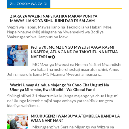
ZILIZOSOMWA ZAIDI
ZIARA YA WAZIRI NAPE KATIKA MAKAMPUNI YA
MAWASILIANO YA SIMU JIJINI DAR ES SALAAM
Waziri wa Habari, Mawasiliano na Teknolojia ya Habari, Mhe.
Nape Nnauye (Mb) akiagana na Mwenyekiti wa Bodi ya
Wakurugenzi wa Kampuni ya Maw...
Picha 70 : MC MZUNGU MWEUSI AAGA RASMI
UKAPERA, AFUNGA NDOA TAKATIFU NA NEEMA
NAFTARI ❤️💍
MC Mzungu Mweusi na Neema Naftari Mwandishi
wa habari na mshereheshaji maarufu nchini, Amos
John, maarufu kama MC Mzungu Mweusi, ameanza r...
Waziri Ummy Azindua Majengo Ya Chuo Cha Uuguzi Na
Ukunga Mirembe, Kwa Ufadhili Wa Global Fund
Shilingi bilioni 3.1 zimetumika kujenga majengo ya chuo Uuguzi
na Ukunga Mirembe mjini hapa ambayo yatasaidia kuongeza
idadi ya wahitimu...
MKURUGENZI WAMBUYA ATEMBELEA BANDA LA
WMA NANE NANE
Mkurugenzi wa Sera na Mipango wa Wizara ya