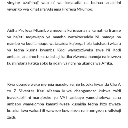
vingine uzalishaji wao ni wa kimataifa na bidhaa zinakidhi
viwango vya kimataifa,”Alisema Profesa Mkumbo.
Aidha Profesa Mkumbo amesema kuhusiana na kamati ya Bunge
ya bajeti mojawapo ya mambo watakaosaidia Ni pamoja na
mambo ya kodi ambapo watasaidia kujenga hoja kuishauri wizara
ya fedha kuona kwamba Kodi wanazoziweka ziwe Ni Kodi
ambazo zinachochea uzalishaji katika viwanda pamoja na kuweza
kushindana katika soko la ndani ya nchi na ukanda wa Afrika.
Kwa upande wake meneja masoko ya nje kutoka kiwanda Cha A
to Z Silvester Kazi alisema kuwa changamoto kubwa zaidi
inayokabili ni marejesho ya VAT ambayo yamechelewa sana
ambapo wameiomba kamati iweze kusaidia fedha hizo ziweze
kutoka kwa wakati ili waweze kuwekeza na kuongeza uzalishaji
zaidi.