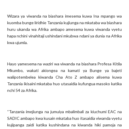
Wizara ya viwanda na biashara imesema kuwa Ina mpango wa
kuomba bunge liridhie Tanzania kujiunga na mkataba wa biashara
huru ukanda wa Afrika ambapo amesema kuwa viwanda vyetu
hapa nchini vinahitaji ushindani mkubwa ndani ya dunia na Afrika
kwa ujumla.
Hayo yamesema na waziri wa viwanda na biashara Profesa Kitila
Mkumbo, wakati akiongea na kamati ya Bunge ya bajeti
walipotembelea kiwanda Cha Ato Z ambapo alisema kuwa
Tanzania ikisaini mkataba huo utasaidia kufungua masoko katika
nchi 54 za Afrika.
“Tanzania imejiunga na jumuiya mbalimbali za kiuchumi EAC na
SADIC ambapo kwa kusain mkataba huo itasaidia viwanda vyetu
kujipanga zaidi katika kushindana na kiwanda hiki pamoja na