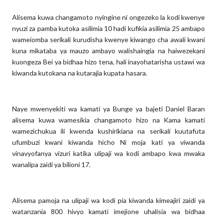
Alisema kuwa changamoto nyingine ni ongezeko la kodi kwenye
nyuzi za pamba kutoka asilimia 10 hadi kufikia asilimia 25 ambapo
wameiomba serikali kurudisha kwenye kiwango cha awali kwani
kuna mikataba ya mauzo ambayo walishaingia na haiwezekani
kuongeza Bei ya bidhaa hizo tena, hali inayohatarisha ustawi wa
kiwanda kutokana na kutarajia kupata hasara.
Naye mwenyekiti wa kamati ya Bunge ya bajeti Daniel Baran
alisema kuwa wamesikia changamoto hizo na Kama kamati
wamezichukua ili kwenda kushirikiana na serikali kuutafuta
ufumbuzi kwani kiwanda hicho Ni moja kati ya viwanda
vinavyofanya vizuri katika ulipaji wa kodi ambapo kwa mwaka
wanalipa zaidi ya bilioni 17.
Alisema pamoja na ulipaji wa kodi pia kiwanda kimeajiri zaidi ya
watanzania 800 hivyo kamati imejione uhalisia wa bidhaa