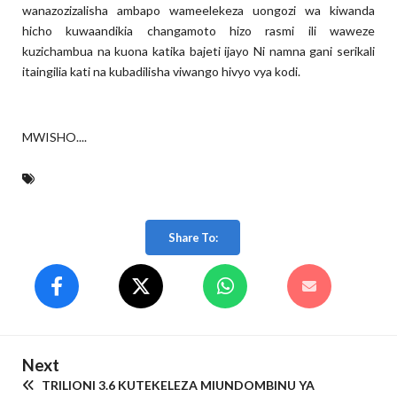
wanazozizalisha ambapo wameelekeza uongozi wa kiwanda
hicho kuwaandikia changamoto hizo rasmi ili waweze
kuzichambua na kuona katika bajeti ijayo Ni namna gani serikali
itaingilia kati na kubadilisha viwango hivyo vya kodi.
MWISHO....
Share To:
Next
TRILIONI 3.6 KUTEKELEZA MIUNDOMBINU YA