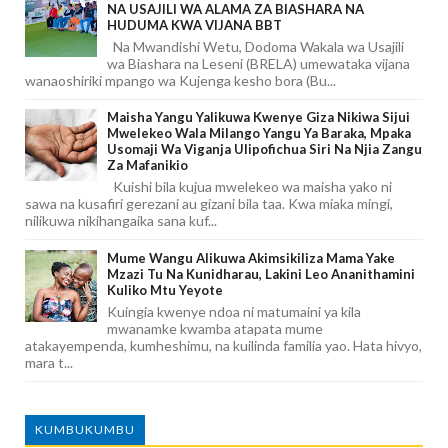
NA USAJILI WA ALAMA ZA BIASHARA NA
HUDUMA KWA VIJANA BBT
Na Mwandishi Wetu, Dodoma Wakala wa Usajili
wa Biashara na Leseni (BRELA) umewataka vijana
wanaoshiriki mpango wa Kujenga kesho bora (Bu...
Maisha Yangu Yalikuwa Kwenye Giza Nikiwa Sijui
Mwelekeo Wala Milango Yangu Ya Baraka, Mpaka
Usomaji Wa Viganja Ulipofichua Siri Na Njia Zangu
Za Mafanikio
Kuishi bila kujua mwelekeo wa maisha yako ni
sawa na kusafiri gerezani au gizani bila taa. Kwa miaka mingi,
nilikuwa nikihangaika sana kuf...
Mume Wangu Alikuwa Akimsikiliza Mama Yake
Mzazi Tu Na Kunidharau, Lakini Leo Ananithamini
Kuliko Mtu Yeyote
Kuingia kwenye ndoa ni matumaini ya kila
mwanamke kwamba atapata mume
atakayempenda, kumheshimu, na kuilinda familia yao. Hata hivyo,
mara t...
KUMBUKUMBU