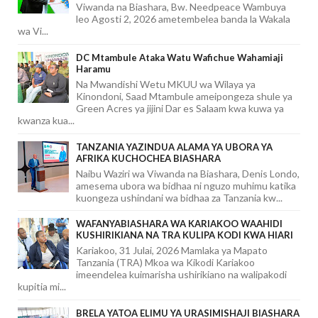
Viwanda na Biashara, Bw. Needpeace Wambuya
leo Agosti 2, 2026 ametembelea banda la Wakala
wa Vi...
DC Mtambule Ataka Watu Wafichue Wahamiaji
Haramu
Na Mwandishi Wetu MKUU wa Wilaya ya
Kinondoni, Saad Mtambule ameipongeza shule ya
Green Acres ya jijini Dar es Salaam kwa kuwa ya
kwanza kua...
TANZANIA YAZINDUA ALAMA YA UBORA YA
AFRIKA KUCHOCHEA BIASHARA
Naibu Waziri wa Viwanda na Biashara, Denis Londo,
amesema ubora wa bidhaa ni nguzo muhimu katika
kuongeza ushindani wa bidhaa za Tanzania kw...
WAFANYABIASHARA WA KARIAKOO WAAHIDI
KUSHIRIKIANA NA TRA KULIPA KODI KWA HIARI
Kariakoo, 31 Julai, 2026 Mamlaka ya Mapato
Tanzania (TRA) Mkoa wa Kikodi Kariakoo
imeendelea kuimarisha ushirikiano na walipakodi
kupitia mi...
BRELA YATOA ELIMU YA URASIMISHAJI BIASHARA