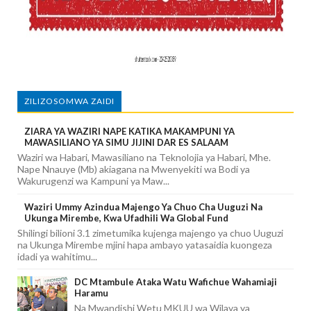
ZILIZOSOMWA ZAIDI
ZIARA YA WAZIRI NAPE KATIKA MAKAMPUNI YA
MAWASILIANO YA SIMU JIJINI DAR ES SALAAM
Waziri wa Habari, Mawasiliano na Teknolojia ya Habari, Mhe.
Nape Nnauye (Mb) akiagana na Mwenyekiti wa Bodi ya
Wakurugenzi wa Kampuni ya Maw...
Waziri Ummy Azindua Majengo Ya Chuo Cha Uuguzi Na
Ukunga Mirembe, Kwa Ufadhili Wa Global Fund
Shilingi bilioni 3.1 zimetumika kujenga majengo ya chuo Uuguzi
na Ukunga Mirembe mjini hapa ambayo yatasaidia kuongeza
idadi ya wahitimu...
DC Mtambule Ataka Watu Wafichue Wahamiaji
Haramu
Na Mwandishi Wetu MKUU wa Wilaya ya