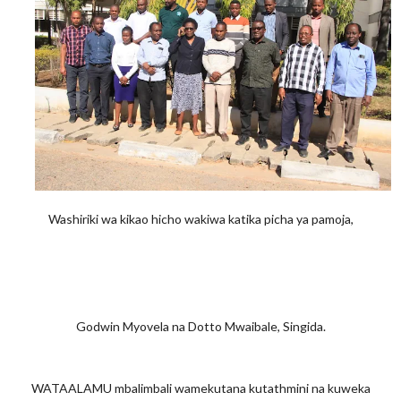
Washiriki wa kikao hicho wakiwa katika picha ya pamoja,
Godwin Myovela na Dotto Mwaibale, Singida.
WATAALAMU mbalimbali wamekutana kutathmini na kuweka