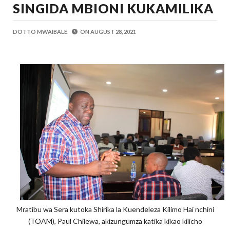
SINGIDA MBIONI KUKAMILIKA
Zawadi
-
Aug 08 2026
TANZANIA YAANGAZA TEKNOLOJIA YA
OKULY BLOG
-
Aug 08 2026
DOTTO MWAIBALE
ON
AUGUST 28, 2021
MGALU APONGEZA HATUA ZA SERIKALI
MSUMBA
-
Aug 08 2026
WMA YAPONGEZWA KWA KUANZISHA K
OKULY BLOG
-
Aug 08 2026
TBS Yaendelea Kutoa Elimu Ya Uthibiti
OSCAR ASSENGA
-
Aug 08 2026
WAZIRI SANGU AZITAKA PSSSF,NSSF
OSCAR ASSENGA
-
Aug 08 2026
Mratibu wa Sera kutoka Shirika la Kuendeleza Kilimo Hai nchini
(TOAM), Paul Chilewa, akizungumza katika kikao kilicho