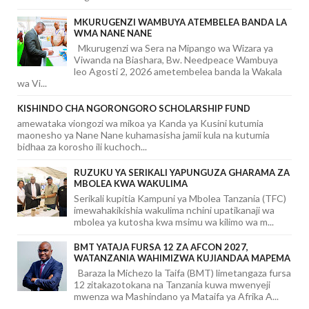
MKURUGENZI WAMBUYA ATEMBELEA BANDA LA
WMA NANE NANE
Mkurugenzi wa Sera na Mipango wa Wizara ya
Viwanda na Biashara, Bw. Needpeace Wambuya
leo Agosti 2, 2026 ametembelea banda la Wakala
wa Vi...
KISHINDO CHA NGORONGORO SCHOLARSHIP FUND
amewataka viongozi wa mikoa ya Kanda ya Kusini kutumia
maonesho ya Nane Nane kuhamasisha jamii kula na kutumia
bidhaa za korosho ili kuchoch...
RUZUKU YA SERIKALI YAPUNGUZA GHARAMA ZA
MBOLEA KWA WAKULIMA
Serikali kupitia Kampuni ya Mbolea Tanzania (TFC)
imewahakikishia wakulima nchini upatikanaji wa
mbolea ya kutosha kwa msimu wa kilimo wa m...
BMT YATAJA FURSA 12 ZA AFCON 2027,
WATANZANIA WAHIMIZWA KUJIANDAA MAPEMA
Baraza la Michezo la Taifa (BMT) limetangaza fursa
12 zitakazotokana na Tanzania kuwa mwenyeji
mwenza wa Mashindano ya Mataifa ya Afrika A...