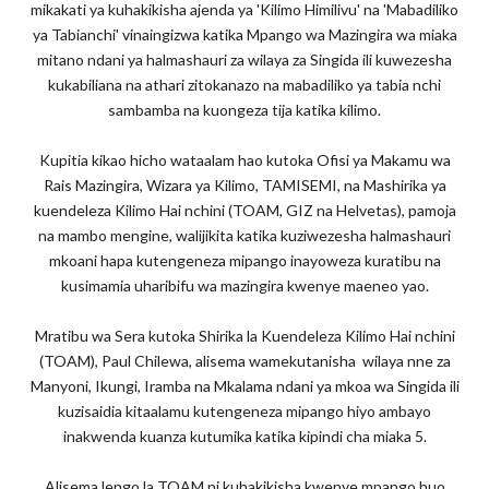
mikakati ya kuhakikisha ajenda ya 'Kilimo Himilivu' na 'Mabadiliko
ya Tabianchi' vinaingizwa katika Mpango wa Mazingira wa miaka
mitano ndani ya halmashauri za wilaya za Singida ili kuwezesha
kukabiliana na athari zitokanazo na mabadiliko ya tabia nchi
sambamba na kuongeza tija katika kilimo.
Kupitia kikao hicho wataalam hao kutoka Ofisi ya Makamu wa
Rais Mazingira, Wizara ya Kilimo, TAMISEMI, na Mashirika ya
kuendeleza Kilimo Hai nchini (TOAM, GIZ na Helvetas), pamoja
na mambo mengine, walijikita katika kuziwezesha halmashauri
mkoani hapa kutengeneza mipango inayoweza kuratibu na
kusimamia uharibifu wa mazingira kwenye maeneo yao.
Mratibu wa Sera kutoka Shirika la Kuendeleza Kilimo Hai nchini
(TOAM), Paul Chilewa, alisema wamekutanisha wilaya nne za
Manyoni, Ikungi, Iramba na Mkalama ndani ya mkoa wa Singida ili
kuzisaidia kitaalamu kutengeneza mipango hiyo ambayo
inakwenda kuanza kutumika katika kipindi cha miaka 5.
Alisema lengo la TOAM ni kuhakikisha kwenye mpango huo