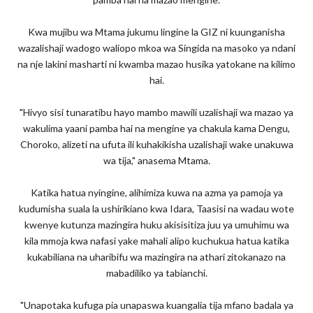
Kwa mujibu wa Mtama jukumu lingine la GIZ ni kuunganisha
wazalishaji wadogo waliopo mkoa wa Singida na masoko ya ndani
na nje lakini masharti ni kwamba mazao husika yatokane na kilimo
hai.
"Hivyo sisi tunaratibu hayo mambo mawili uzalishaji wa mazao ya
wakulima yaani pamba hai na mengine ya chakula kama Dengu,
Choroko, alizeti na ufuta ili kuhakikisha uzalishaji wake unakuwa
wa tija," anasema Mtama.
Katika hatua nyingine, alihimiza kuwa na azma ya pamoja ya
kudumisha suala la ushirikiano kwa Idara, Taasisi na wadau wote
kwenye kutunza mazingira huku akisisitiza juu ya umuhimu wa
kila mmoja kwa nafasi yake mahali alipo kuchukua hatua katika
kukabiliana na uharibifu wa mazingira na athari zitokanazo na
mabadiliko ya tabianchi.
"Unapotaka kufuga pia unapaswa kuangalia tija mfano badala ya