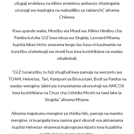
ufugaji endelevu na kilimo endelevu ambavyo vitazingatia
utunzaji wa mazingira na mabadiliko ya tabianchi," alisema
Chilewa.
Kwa upande wake, Mratibu wa Mradi wa Kilimo Himilivu cha
Pamba kutoka GIZ kwa mkoa wa Singida, Leonard Mtama,
kupitia kikao hicho anasema lengo lao hasa ni kusimamia na
kuratibu utekelezaji wa mradi huo kwa kushirikiana na wadau
mbalimbali.
"GIZ tunaratibu tu hizi shughuli kwa pamoja na wenzetu wa
TOAM, Helvetas, Tari, Kampuni ya Biosustain, Bodi ya Pamba na
wadau wengine, lakini pia tunasimamia uboreshaji wa AMCOS
kwa kushirikiana na Chuo cha Ushirika Moshi na tawi lake la
Singida," alisema Mtama.
Alisema majukumu mengine ya shirika hilo, pamoja na mambo
mengine, ni kuangalia kwa namna gani vikundi vya akinamama
kupitia Helvetas vinaweza kujiongezea kipato kwa kuzalisha
pamba hai na mazao mengine.