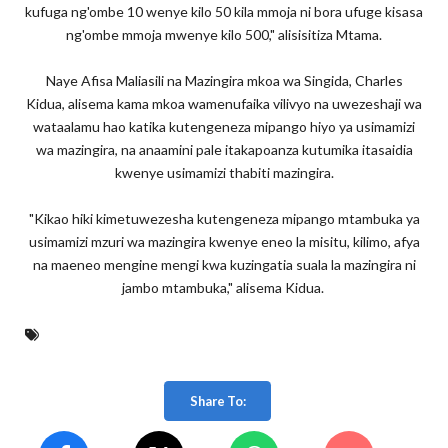
kufuga ng'ombe 10 wenye kilo 50 kila mmoja ni bora ufuge kisasa
ng'ombe mmoja mwenye kilo 500," alisisitiza Mtama.
Naye Afisa Maliasili na Mazingira mkoa wa Singida, Charles
Kidua, alisema kama mkoa wamenufaika vilivyo na uwezeshaji wa
wataalamu hao katika kutengeneza mipango hiyo ya usimamizi
wa mazingira, na anaamini pale itakapoanza kutumika itasaidia
kwenye usimamizi thabiti mazingira.
"Kikao hiki kimetuwezesha kutengeneza mipango mtambuka ya
usimamizi mzuri wa mazingira kwenye eneo la misitu, kilimo, afya
na maeneo mengine mengi kwa kuzingatia suala la mazingira ni
jambo mtambuka," alisema Kidua.
Share To: