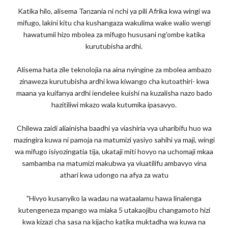
Katika hilo, alisema Tanzania ni nchi ya pili Afrika kwa wingi wa
mifugo, lakini kitu cha kushangaza wakulima wake walio wengi
hawatumii hizo mbolea za mifugo hususani ng'ombe katika
kurutubisha ardhi.
Alisema hata zile teknolojia na aina nyingine za mbolea ambazo
zinaweza kurutubisha ardhi kwa kiwango cha kutoathiri- kwa
maana ya kuifanya ardhi iendelee kuishi na kuzalisha nazo bado
hazitiliwi mkazo wala kutumika ipasavyo.
Chilewa zaidi aliainisha baadhi ya viashiria vya uharibifu huo wa
mazingira kuwa ni pamoja na matumizi yasiyo sahihi ya maji, wingi
wa mifugo isiyozingatia tija, ukataji miti hovyo na uchomaji mkaa
sambamba na matumizi makubwa ya viuatilifu ambavyo vina
athari kwa udongo na afya za watu
"Hivyo kusanyiko la wadau na wataalamu hawa linalenga
kutengeneza mpango wa miaka 5 utakaojibu changamoto hizi
kwa kizazi cha sasa na kijacho katika muktadha wa kuwa na