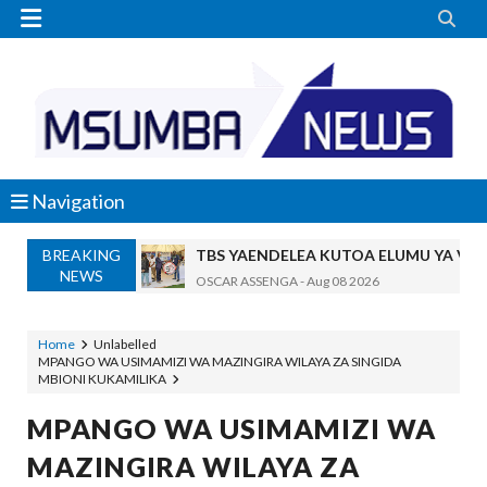


Navigation
BREAKING
TBS YAENDELEA KUTOA ELUMU YA V
NEWS
OSCAR ASSENGA
-
Aug 08 2026
RAIS SAMIA AIPONGEZA TADB, MTAJI W
OSCAR ASSENGA
-
Aug 08 2026
Home
Unlabelled
MPANGO WA USIMAMIZI WA MAZINGIRA WILAYA ZA SINGIDA
Nilishikilia Cheo Kile Kile Kwa Miaka K
MBIONI KUKAMILIKA
Zawadi
-
Aug 08 2026
Niliteswa Na Ndoto Za Kutisha Usiku, M
MPANGO WA USIMAMIZI WA
Zawadi
-
Aug 08 2026
MAZINGIRA WILAYA ZA
Nilinusurika Jela Kwa Dhuluma, Mpaka Ti