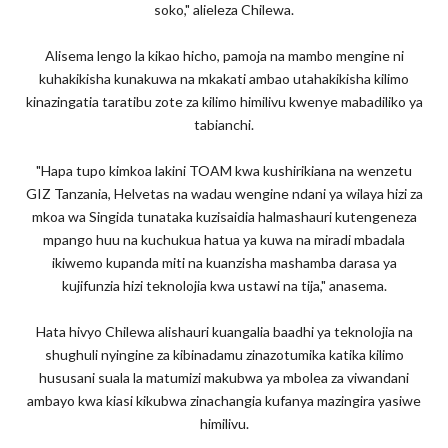
soko," alieleza Chilewa.
Alisema lengo la kikao hicho, pamoja na mambo mengine ni
kuhakikisha kunakuwa na mkakati ambao utahakikisha kilimo
kinazingatia taratibu zote za kilimo himilivu kwenye mabadiliko ya
tabianchi.
"Hapa tupo kimkoa lakini TOAM kwa kushirikiana na wenzetu
GIZ Tanzania, Helvetas na wadau wengine ndani ya wilaya hizi za
mkoa wa Singida tunataka kuzisaidia halmashauri kutengeneza
mpango huu na kuchukua hatua ya kuwa na miradi mbadala
ikiwemo kupanda miti na kuanzisha mashamba darasa ya
kujifunzia hizi teknolojia kwa ustawi na tija," anasema.
Hata hivyo Chilewa alishauri kuangalia baadhi ya teknolojia na
shughuli nyingine za kibinadamu zinazotumika katika kilimo
hususani suala la matumizi makubwa ya mbolea za viwandani
ambayo kwa kiasi kikubwa zinachangia kufanya mazingira yasiwe
himilivu.