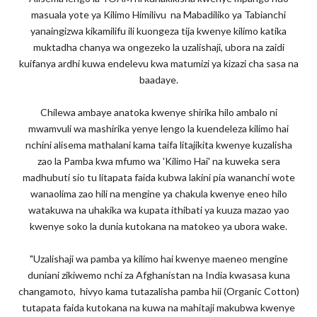
masuala yote ya Kilimo Himilivu na Mabadiliko ya Tabianchi
yanaingizwa kikamilifu ili kuongeza tija kwenye kilimo katika
muktadha chanya wa ongezeko la uzalishaji, ubora na zaidi
kuifanya ardhi kuwa endelevu kwa matumizi ya kizazi cha sasa na
baadaye.
Chilewa ambaye anatoka kwenye shirika hilo ambalo ni
mwamvuli wa mashirika yenye lengo la kuendeleza kilimo hai
nchini alisema mathalani kama taifa litajikita kwenye kuzalisha
zao la Pamba kwa mfumo wa 'Kilimo Hai' na kuweka sera
madhubuti sio tu litapata faida kubwa lakini pia wananchi wote
wanaolima zao hili na mengine ya chakula kwenye eneo hilo
watakuwa na uhakika wa kupata ithibati ya kuuza mazao yao
kwenye soko la dunia kutokana na matokeo ya ubora wake.
"Uzalishaji wa pamba ya kilimo hai kwenye maeneo mengine
duniani zikiwemo nchi za Afghanistan na India kwasasa kuna
changamoto, hivyo kama tutazalisha pamba hii (Organic Cotton)
tutapata faida kutokana na kuwa na mahitaji makubwa kwenye