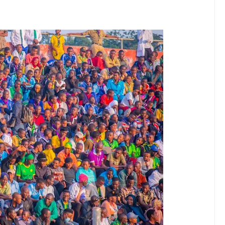
wenye Giza Nikiwa Sijui Mwelekeo Wala Milango Yangu Ya Baraka, M
MAKAO MAKUU YA CCM DODOMA
6
tishia Kuangamiza Heshima Na Maisha Ya Familia Yangu, Mpaka Nili
idi Ya Miaka Saba Bila Mafanikio, Mpaka Tiba Ya Asili Iliponiweze
E ARIDHISHWA NA HUDUMA ZA TADB KWA WAKULIMA
6
ANI WA HAKI KUCHOCHEA UKUAJI WA UCHUMI