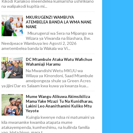
Kikodi Kariakoo imeendelea kuimarisha ushirikiano
na walipakodi kupitia mi...
MKURUGENZI WAMBUYA
ATEMBELEA BANDA LA WMA NANE
NANE
Mkurugenzi wa Sera na Mipango wa
Wizara ya Viwanda na Biashara, Bw.
Needpeace Wambuya leo Agosti 2, 2026
ametembelea banda la Wakala wa Vi...
DC Mtambule Ataka Watu Wafichue
Wahamiaji Haramu
Na Mwandishi Wetu MKUU wa
Wilaya ya Kinondoni, Saad Mtambule
ameipongeza shule ya Green Acres
ya jijini Dar es Salaam kwa kuwa ya kwanza kua...
Mume Wangu Alikuwa Akimsikiliza
Mama Yake Mzazi Tu Na Kunidharau,
Lakini Leo Ananithamini Kuliko Mtu
Yeyote
Kuingia kwenye ndoa ni matumaini ya
kila mwanamke kwamba atapata mume
atakayempenda, kumheshimu, na kuilinda familia
yao. Hata hivyo, mara t...