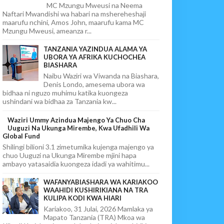
MC Mzungu Mweusi na Neema
Naftari Mwandishi wa habari na mshereheshaji
maarufu nchini, Amos John, maarufu kama MC
Mzungu Mweusi, ameanza r...
TANZANIA YAZINDUA ALAMA YA
UBORA YA AFRIKA KUCHOCHEA
BIASHARA
Naibu Waziri wa Viwanda na Biashara,
Denis Londo, amesema ubora wa
bidhaa ni nguzo muhimu katika kuongeza
ushindani wa bidhaa za Tanzania kw...
Waziri Ummy Azindua Majengo Ya Chuo Cha
Uuguzi Na Ukunga Mirembe, Kwa Ufadhili Wa
Global Fund
Shilingi bilioni 3.1 zimetumika kujenga majengo ya
chuo Uuguzi na Ukunga Mirembe mjini hapa
ambayo yatasaidia kuongeza idadi ya wahitimu...
WAFANYABIASHARA WA KARIAKOO
WAAHIDI KUSHIRIKIANA NA TRA
KULIPA KODI KWA HIARI
Kariakoo, 31 Julai, 2026 Mamlaka ya
Mapato Tanzania (TRA) Mkoa wa