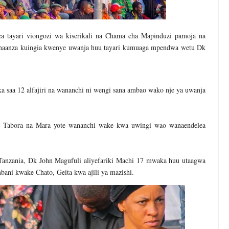
 tayari viongozi wa kiserikali na Chama cha Mapinduzi pamoja na
aanza kuingia kwenye uwanja huu tayari kumuaga mpendwa wetu Dk
saa 12 alfajiri na wananchi ni wengi sana ambao wako nje ya uwanja
, Tabora na Mara yote wananchi wake kwa uwingi wao wanaendelea
anzania, Dk John Magufuli aliyefariki Machi 17 mwaka huu utaagwa
ani kwake Chato, Geita kwa ajili ya mazishi.