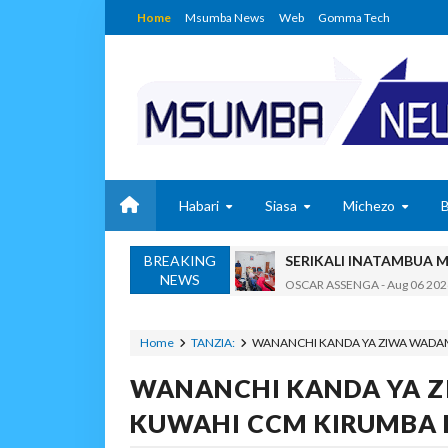
Home
Msumba News
Web
Gomma Tech
Habari
Siasa
Michezo
BREAKING
SERIKALI INATAMBUA 
NEWS
OSCAR ASSENGA
-
Aug 06 202
RAIS SAMIA, MUSEVEN
OSCAR ASSENGA
-
Aug 06 202
Home
TANZIA:
WANANCHI KANDA YA ZIWA WADA
BRELA YATOA ELIMU YA URASIM
WANANCHI KANDA YA Z
Alex Sonna
-
Aug 06 2026
DC Mtambule Ataka Wat
KUWAHI CCM KIRUMBA 
OSCAR ASSENGA
-
Aug 06 202