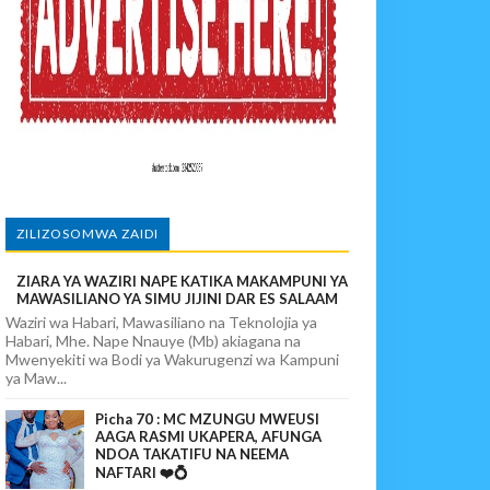
paka Usomaji Wa Viganja Ulipofichua Siri Na Njia Zangu Za Mafanik
povunja Mikosi Na Kushuhudia Tajiriba Ikirejea Nyumbani
sha Kushika Mimba Na Kufuta Machozi Yangu
ZILIZOSOMWA ZAIDI
ZIARA YA WAZIRI NAPE KATIKA MAKAMPUNI YA
MAWASILIANO YA SIMU JIJINI DAR ES SALAAM
Waziri wa Habari, Mawasiliano na Teknolojia ya
Habari, Mhe. Nape Nnauye (Mb) akiagana na
Mwenyekiti wa Bodi ya Wakurugenzi wa Kampuni
ya Maw...
Picha 70 : MC MZUNGU MWEUSI
AAGA RASMI UKAPERA, AFUNGA
NDOA TAKATIFU NA NEEMA
NAFTARI ❤️💍