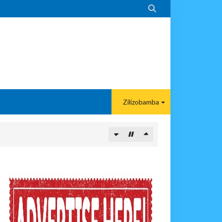

Zilizobamba
ITUO KIKUU CHA NISHATI YA MAFUTA
MA KWA VIJANA BBT