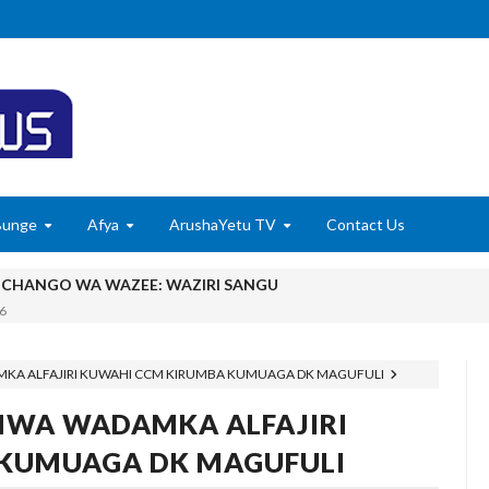
Bunge
Afya
ArushaYetu TV
Contact Us
MCHANGO WA WAZEE: WAZIRI SANGU
6
 WASHUHUDIA MAKUBALIANO YA TRILIONI 56 KUIFANYA TANGA K
6
MKA ALFAJIRI KUWAHI CCM KIRUMBA KUMUAGA DK MAGUFULI
ISHAJI BIASHARA NA USAJILI WA ALAMA ZA BIASHARA NA HUDU
IWA WADAMKA ALFAJIRI
u Wafichue Wahamiaji Haramu
KUMUAGA DK MAGUFULI
6