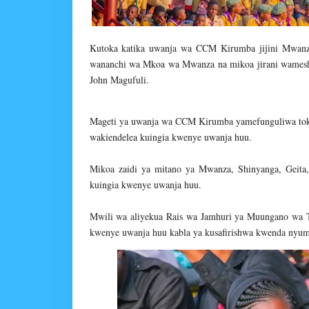
Kutoka katika uwanja wa CCM Kirumba jijini Mwanza
wananchi wa Mkoa wa Mwanza na mikoa jirani wamesh
John Magufuli.
Mageti ya uwanja wa CCM Kirumba yamefunguliwa toka 
wakiendelea kuingia kwenye uwanja huu.
Mikoa zaidi ya mitano ya Mwanza, Shinyanga, Geita
kuingia kwenye uwanja huu.
Mwili wa aliyekua Rais wa Jamhuri ya Muungano wa T
kwenye uwanja huu kabla ya kusafirishwa kwenda nyumb