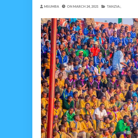
Maisha Yangu Yalikuwa K
MSUMBA
ON
MARCH 24, 2021
TANZIA:,
Zawadi
-
Aug 06 2026
MWANRI APOKELEWA 
OSCAR ASSENGA
-
Aug 06 202
Umaskini Na Madeni Yali
Zawadi
-
Aug 06 2026
Nilitafuta Mtoto Kwa Za
Zawadi
-
Aug 06 2026
NAIBU WAZIRI CHAND
OSCAR ASSENGA
-
Aug 06 202
SERIKALI YASISITIZA USHIND
Alex Sonna
-
Aug 06 2026