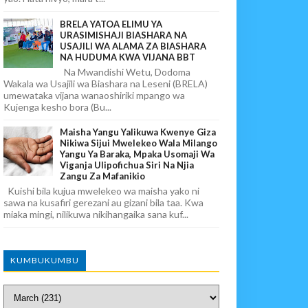
BRELA YATOA ELIMU YA
URASIMISHAJI BIASHARA NA
USAJILI WA ALAMA ZA BIASHARA
NA HUDUMA KWA VIJANA BBT
Na Mwandishi Wetu, Dodoma
Wakala wa Usajili wa Biashara na Leseni (BRELA)
umewataka vijana wanaoshiriki mpango wa
Kujenga kesho bora (Bu...
Maisha Yangu Yalikuwa Kwenye Giza
Nikiwa Sijui Mwelekeo Wala Milango
Yangu Ya Baraka, Mpaka Usomaji Wa
Viganja Ulipofichua Siri Na Njia
Zangu Za Mafanikio
Kuishi bila kujua mwelekeo wa maisha yako ni
sawa na kusafiri gerezani au gizani bila taa. Kwa
miaka mingi, nilikuwa nikihangaika sana kuf...
KUMBUKUMBU