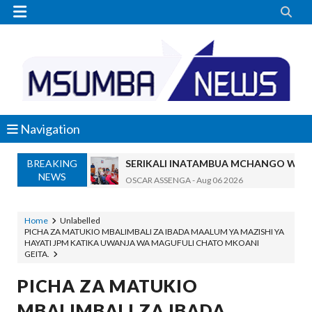


Navigation
BREAKING
SERIKALI INATAMBUA MCHANGO WA W
NEWS
OSCAR ASSENGA
-
Aug 06 2026
RAIS SAMIA, MUSEVEN WASHUHUDIA M
OSCAR ASSENGA
-
Aug 06 2026
Home
Unlabelled
PICHA ZA MATUKIO MBALIMBALI ZA IBADA MAALUM YA MAZISHI YA
BRELA YATOA ELIMU YA URASIMISHAJI BIASH
HAYATI JPM KATIKA UWANJA WA MAGUFULI CHATO MKOANI
Alex Sonna
-
Aug 06 2026
GEITA.
DC Mtambule Ataka Watu Wafichue Wa
PICHA ZA MATUKIO
OSCAR ASSENGA
-
Aug 06 2026
Maisha Yangu Yalikuwa Kwenye Giza Niki
MBALIMBALI ZA IBADA