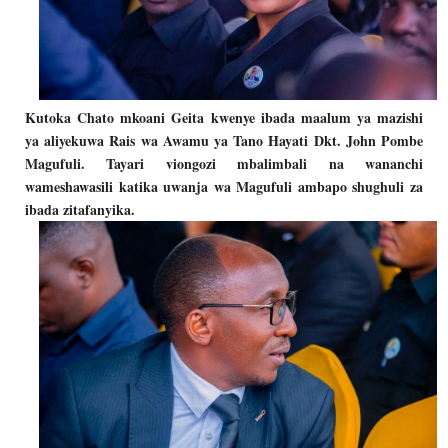
Kutoka Chato mkoani Geita kwenye ibada maalum ya mazishi
ya aliyekuwa Rais wa Awamu ya Tano Hayati Dkt. John Pombe
Magufuli. Tayari viongozi mbalimbali na wananchi
wameshawasili katika uwanja wa Magufuli ambapo shughuli za
ibada zitafanyika.