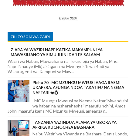
ZILIZOSOMWA ZAIDI
ZIARA YA WAZIRI NAPE KATIKA MAKAMPUNI YA
MAWASILIANO YA SIMU JIJINI DAR ES SALAAM
Waziri wa Habari, Mawasiliano na Teknolojia ya Habari, Mhe.
Nape Nnauye (Mb) akiagana na Mwenyekiti wa Bodi ya
Wakurugenzi wa Kampuni ya Maw...
Picha 70 : MC MZUNGU MWEUSI AAGA RASMI
UKAPERA, AFUNGA NDOA TAKATIFU NA NEEMA
NAFTARI ❤️💍
MC Mzungu Mweusi na Neema Naftari Mwandishi
wa habari na mshereheshaji maarufu nchini, Amos
John, maarufu kama MC Mzungu Mweusi, ameanza r...
TANZANIA YAZINDUA ALAMA YA UBORA YA
AFRIKA KUCHOCHEA BIASHARA
Naibu Waziri wa Viwanda na Biashara, Denis Londo,