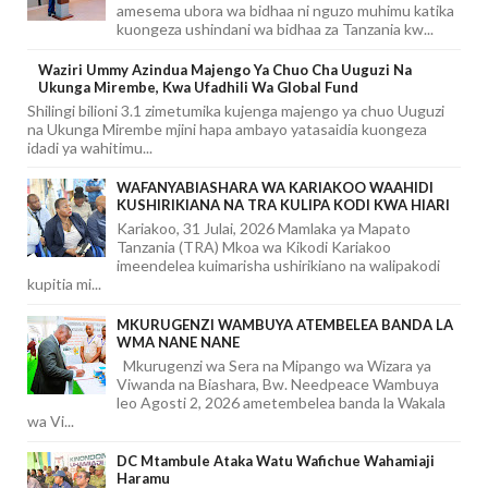
amesema ubora wa bidhaa ni nguzo muhimu katika
kuongeza ushindani wa bidhaa za Tanzania kw...
Waziri Ummy Azindua Majengo Ya Chuo Cha Uuguzi Na
Ukunga Mirembe, Kwa Ufadhili Wa Global Fund
Shilingi bilioni 3.1 zimetumika kujenga majengo ya chuo Uuguzi
na Ukunga Mirembe mjini hapa ambayo yatasaidia kuongeza
idadi ya wahitimu...
WAFANYABIASHARA WA KARIAKOO WAAHIDI
KUSHIRIKIANA NA TRA KULIPA KODI KWA HIARI
Kariakoo, 31 Julai, 2026 Mamlaka ya Mapato
Tanzania (TRA) Mkoa wa Kikodi Kariakoo
imeendelea kuimarisha ushirikiano na walipakodi
kupitia mi...
MKURUGENZI WAMBUYA ATEMBELEA BANDA LA
WMA NANE NANE
Mkurugenzi wa Sera na Mipango wa Wizara ya
Viwanda na Biashara, Bw. Needpeace Wambuya
leo Agosti 2, 2026 ametembelea banda la Wakala
wa Vi...
DC Mtambule Ataka Watu Wafichue Wahamiaji
Haramu