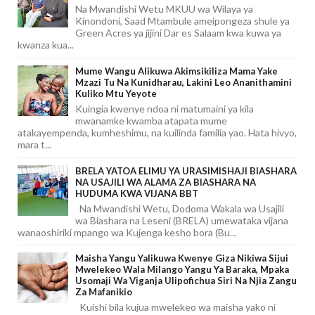
Na Mwandishi Wetu MKUU wa Wilaya ya
Kinondoni, Saad Mtambule ameipongeza shule ya
Green Acres ya jijini Dar es Salaam kwa kuwa ya
kwanza kua...
Mume Wangu Alikuwa Akimsikiliza Mama Yake
Mzazi Tu Na Kunidharau, Lakini Leo Ananithamini
Kuliko Mtu Yeyote
Kuingia kwenye ndoa ni matumaini ya kila
mwanamke kwamba atapata mume
atakayempenda, kumheshimu, na kuilinda familia yao. Hata hivyo,
mara t...
BRELA YATOA ELIMU YA URASIMISHAJI BIASHARA
NA USAJILI WA ALAMA ZA BIASHARA NA
HUDUMA KWA VIJANA BBT
Na Mwandishi Wetu, Dodoma Wakala wa Usajili
wa Biashara na Leseni (BRELA) umewataka vijana
wanaoshiriki mpango wa Kujenga kesho bora (Bu...
Maisha Yangu Yalikuwa Kwenye Giza Nikiwa Sijui
Mwelekeo Wala Milango Yangu Ya Baraka, Mpaka
Usomaji Wa Viganja Ulipofichua Siri Na Njia Zangu
Za Mafanikio
Kuishi bila kujua mwelekeo wa maisha yako ni