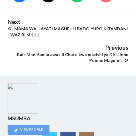
Next
MAMA WA HAYATI MAGUFULI BADO YUPO KITANDANI
- WAZIRI MKUU
Previous
Rais Mhe. Samia awasili Chato kwa mazishi ya Dkt. John
Pombe Magufuli
MSUMBA
VIEW PROFILE