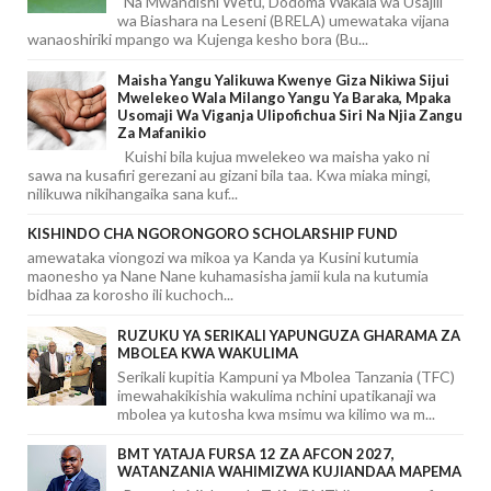
Na Mwandishi Wetu, Dodoma Wakala wa Usajili
wa Biashara na Leseni (BRELA) umewataka vijana
wanaoshiriki mpango wa Kujenga kesho bora (Bu...
Maisha Yangu Yalikuwa Kwenye Giza Nikiwa Sijui
Mwelekeo Wala Milango Yangu Ya Baraka, Mpaka
Usomaji Wa Viganja Ulipofichua Siri Na Njia Zangu
Za Mafanikio
Kuishi bila kujua mwelekeo wa maisha yako ni
sawa na kusafiri gerezani au gizani bila taa. Kwa miaka mingi,
nilikuwa nikihangaika sana kuf...
KISHINDO CHA NGORONGORO SCHOLARSHIP FUND
amewataka viongozi wa mikoa ya Kanda ya Kusini kutumia
maonesho ya Nane Nane kuhamasisha jamii kula na kutumia
bidhaa za korosho ili kuchoch...
RUZUKU YA SERIKALI YAPUNGUZA GHARAMA ZA
MBOLEA KWA WAKULIMA
Serikali kupitia Kampuni ya Mbolea Tanzania (TFC)
imewahakikishia wakulima nchini upatikanaji wa
mbolea ya kutosha kwa msimu wa kilimo wa m...
BMT YATAJA FURSA 12 ZA AFCON 2027,
WATANZANIA WAHIMIZWA KUJIANDAA MAPEMA