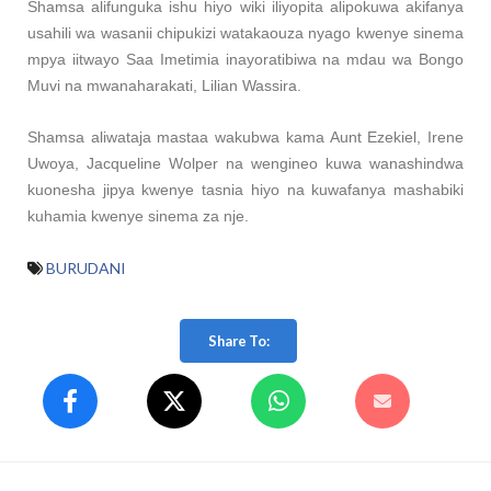
Shamsa alifunguka ishu hiyo wiki iliyopita alipokuwa akifanya
usahili wa wasanii chipukizi watakaouza nyago kwenye sinema
mpya iitwayo Saa Imetimia inayoratibiwa na mdau wa Bongo
Muvi na mwanaharakati, Lilian Wassira.
Shamsa aliwataja mastaa wakubwa kama Aunt Ezekiel, Irene
Uwoya, Jacqueline Wolper na wengineo kuwa wanashindwa
kuonesha jipya kwenye tasnia hiyo na kuwafanya mashabiki
kuhamia kwenye sinema za nje.
BURUDANI
Share To: