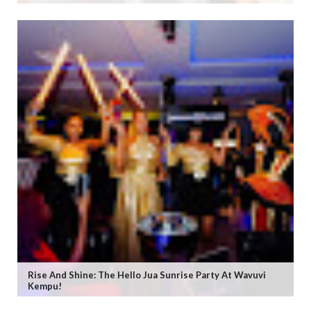
Rise And Shine: The Hello Jua Sunrise Party At Wavuvi
Kempu!