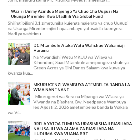
Waziri Ummy Azindua Majengo Ya Chuo Cha Uuguzi Na
Ukunga Mirembe, Kwa Ufadhili Wa Global Fund
Shilingi bilioni 3.1 zimetumika kujenga majengo ya chuo Uuguzi
na Ukunga Mirembe mjini hapa ambayo yatasaidia kuongeza
idadi ya wahitimu...
DC Mtambule Ataka Watu Wafichue Wahamiaji
Haramu
Na Mwandishi Wetu MKUU wa Wilaya ya
Kinondoni, Saad Mtambule ameipongeza shule ya
Green Acres ya jijini Dar es Salaam kwa kuwa ya
kwanza kua...
MKURUGENZI WAMBUYA ATEMBELEA BANDA LA
WMA NANE NANE
Mkurugenzi wa Sera na Mipango wa Wizara ya
Viwanda na Biashara, Bw. Needpeace Wambuya
leo Agosti 2, 2026 ametembelea banda la Wakala
wa Vi...
BRELA YATOA ELIMU YA URASIMISHAJI BIASHARA
NA USAJILI WA ALAMA ZA BIASHARA NA
HUDUMA KWA VIJANA BBT