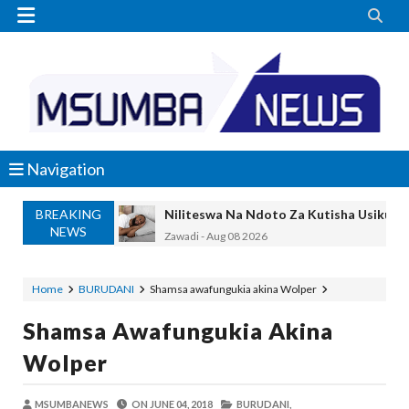


Navigation
BREAKING
Niliteswa Na Ndoto Za Kutisha Usiku, M
NEWS
Zawadi
-
Aug 08 2026
Nilinusurika Jela Kwa Dhuluma, Mpaka Ti
Zawadi
-
Aug 08 2026
Home
BURUDANI
Shamsa awafungukia akina Wolper
TANZANIA YAANGAZA TEKNOLOJIA YA
Shamsa Awafungukia Akina
OKULY BLOG
-
Aug 08 2026
MGALU APONGEZA HATUA ZA SERIKALI
Wolper
MSUMBA
-
Aug 08 2026
WMA YAPONGEZWA KWA KUANZISHA K
MSUMBANEWS
ON
JUNE 04, 2018
BURUDANI,