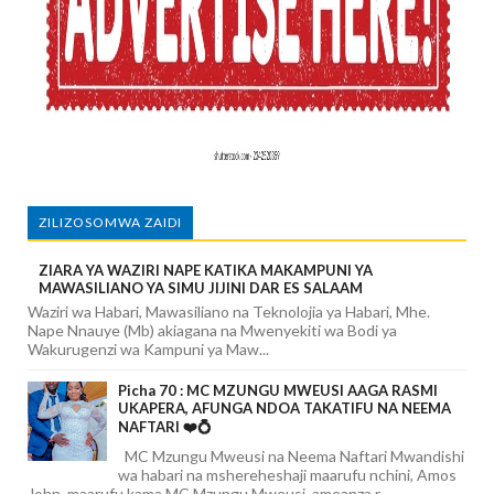
ZILIZOSOMWA ZAIDI
ZIARA YA WAZIRI NAPE KATIKA MAKAMPUNI YA
MAWASILIANO YA SIMU JIJINI DAR ES SALAAM
Waziri wa Habari, Mawasiliano na Teknolojia ya Habari, Mhe.
Nape Nnauye (Mb) akiagana na Mwenyekiti wa Bodi ya
Wakurugenzi wa Kampuni ya Maw...
Picha 70 : MC MZUNGU MWEUSI AAGA RASMI
UKAPERA, AFUNGA NDOA TAKATIFU NA NEEMA
NAFTARI ❤️💍
MC Mzungu Mweusi na Neema Naftari Mwandishi
wa habari na mshereheshaji maarufu nchini, Amos
John, maarufu kama MC Mzungu Mweusi, ameanza r...