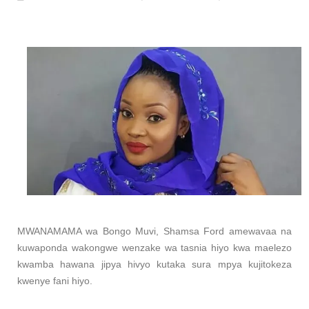
OKULY BLOG
-
Aug 08 2026
TBS Yaendelea Kutoa Elimu Ya Uthibiti
OSCAR ASSENGA
-
Aug 08 2026
UVCCM Moshi Vijijini Yaikaribisha Jamii
MSUMBA
-
Aug 08 2026
WRRB YAJA NA UBUNIFU KWENYE ZAO LA PAR
Alex Sonna
-
Aug 08 2026
WMA YAPONGEZWA KWA KUANZISHA K
MSUMBA
-
Aug 08 2026
Nilishikilia Cheo Kile Kile Kwa Miaka K
Zawadi
-
Aug 08 2026
MWANAMAMA wa Bongo Muvi, Shamsa Ford amewavaa na
kuwaponda wakongwe wenzake wa tasnia hiyo kwa maelezo
kwamba hawana jipya hivyo kutaka sura mpya kujitokeza
kwenye fani hiyo.