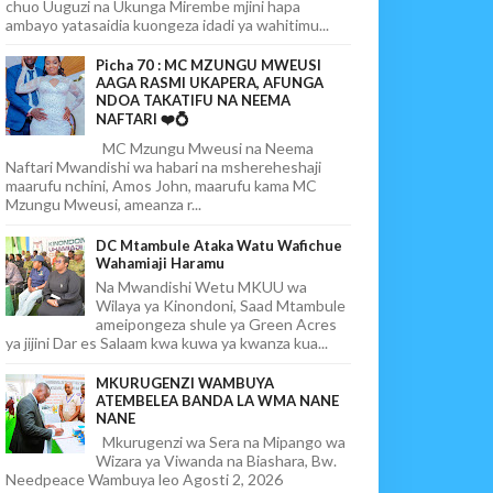
chuo Uuguzi na Ukunga Mirembe mjini hapa
ambayo yatasaidia kuongeza idadi ya wahitimu...
Picha 70 : MC MZUNGU MWEUSI
AAGA RASMI UKAPERA, AFUNGA
NDOA TAKATIFU NA NEEMA
NAFTARI ❤️💍
MC Mzungu Mweusi na Neema
Naftari Mwandishi wa habari na mshereheshaji
maarufu nchini, Amos John, maarufu kama MC
Mzungu Mweusi, ameanza r...
DC Mtambule Ataka Watu Wafichue
Wahamiaji Haramu
Na Mwandishi Wetu MKUU wa
Wilaya ya Kinondoni, Saad Mtambule
ameipongeza shule ya Green Acres
ya jijini Dar es Salaam kwa kuwa ya kwanza kua...
MKURUGENZI WAMBUYA
ATEMBELEA BANDA LA WMA NANE
NANE
Mkurugenzi wa Sera na Mipango wa
Wizara ya Viwanda na Biashara, Bw.
Needpeace Wambuya leo Agosti 2, 2026