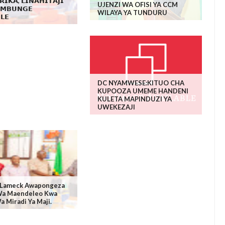
𝗥𝗜𝗞𝗔, 𝗟𝗜𝗡𝗔𝗛𝗜𝗧𝗔𝗝𝗜
UJENZI WA OFISI YA CCM
- 𝗠𝗕𝗨𝗡𝗚𝗘
WILAYA YA TUNDURU
𝗟𝗘
DC NYAMWESE:KITUO CHA
KUPOOZA UMEME HANDENI
KULETA MAPINDUZI YA
UWEKEZAJI
. Lameck Awapongeza
a Maendeleo Kwa
a Miradi Ya Maji.