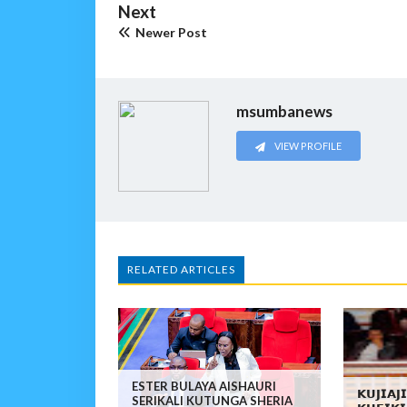
Next
Newer Post
msumbanews
VIEW PROFILE
RELATED ARTICLES
ESTER BULAYA AISHAURI
𝗞𝗨𝗝𝗜𝗔𝗝
SERIKALI KUTUNGA SHERIA