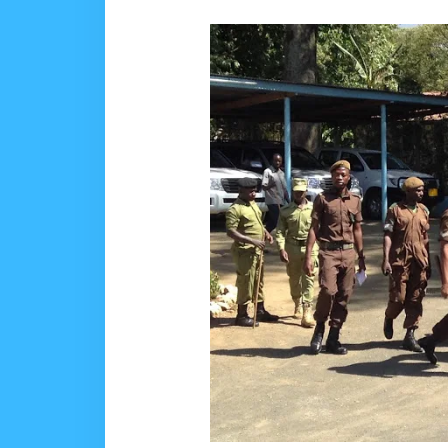
EWURA KANDA YA KATI YATOA
Alex Sonna
-
Aug 07 2026
WASIRA AWAPONGEZA
MSUMBA
-
Aug 07 2026
AKWILAPO ATOA WITO 
MSUMBA
-
Aug 07 2026
UTALII KIDIJITALI NDI
MSUMBA
-
Aug 07 2026
NHIF: BIMA YA AFYA NI MSING
Alex Sonna
-
Aug 07 2026
LONDO AITAKA FCC KUWAFIKI
Alex Sonna
-
Aug 07 2026