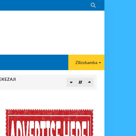

Zilizobamba
EKEZAJI
 KAZINI