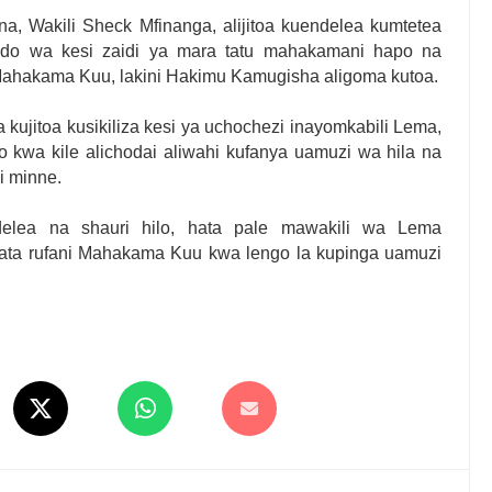
na, Wakili Sheck Mfinanga, alijitoa kuendelea kumtetea
do wa kesi zaidi ya mara tatu mahakamani hapo na
 Mahakama Kuu, lakini Hakimu Kamugisha aligoma kutoa.
kujitoa kusikiliza kesi ya uchochezi inayomkabili Lema,
 kwa kile alichodai aliwahi kufanya uamuzi wa hila na
i minne.
elea na shauri hilo, hata pale mawakili wa Lema
ata rufani Mahakama Kuu kwa lengo la kupinga uamuzi