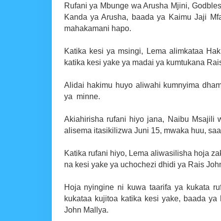
Rufani ya Mbunge wa Arusha Mjini, Godbl
Kanda ya Arusha, baada ya Kaimu Jaji M
mahakamani hapo.
Katika kesi ya msingi, Lema alimkataa Ha
katika kesi yake ya madai ya kumtukana Rai
Alidai hakimu huyo aliwahi kumnyima dham
ya minne.
Akiahirisha rufani hiyo jana, Naibu Msaj
alisema itasikilizwa Juni 15, mwaka huu, sa
Katika rufani hiyo, Lema aliwasilisha hoj
na kesi yake ya uchochezi dhidi ya Rais Jo
Hoja nyingine ni kuwa taarifa ya kukata r
kukataa kujitoa katika kesi yake, baada ya
John Mallya.