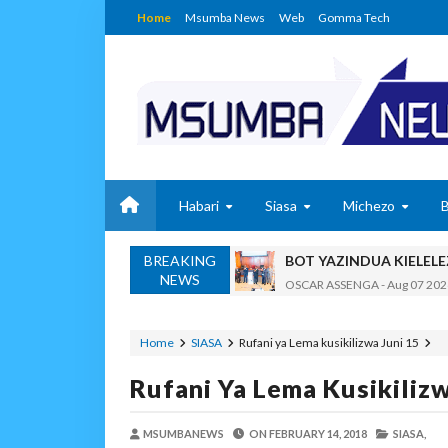
Home
Msumba News
Web
Gomma Tech
Habari
Siasa
Michezo
BREAKING
BOT YAZINDUA KIELEL
NEWS
OSCAR ASSENGA
-
Aug 07 202
TBS YASISITIZA UBORA WA BI
Alex Sonna
-
Aug 07 2026
Home
SIASA
Rufani ya Lema kusikilizwa Juni 15
WAZIRI NANAUKA AIP
Rufani Ya Lema Kusikilizw
Unknown
-
Aug 07 2026
WACHIMBAJI WADOGO 
MSUMBANEWS
ON
FEBRUARY 14, 2018
OSCAR ASSENGA
-
Aug 07 202
SIASA,