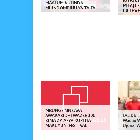
𝗞𝗨𝗙𝗜𝗞𝗜
MAALUM KULINDA
𝗠𝗧𝗔𝗝𝗜 
MIUNDOMBINU YA TAIFA
𝗟𝗨𝗧𝗘𝗩𝗘
MBUNGE MNZAVA
AWAKABIDHI WAZEE 300
DC. Dkt
BIMA ZA AFYA KUPITIA
Wadau W
MAKUYUNI FESTIVAL
Ujenzi W