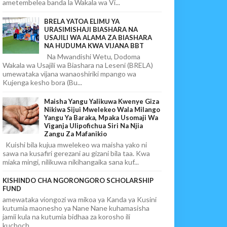
ametembelea banda la Wakala wa Vi...
BRELA YATOA ELIMU YA
URASIMISHAJI BIASHARA NA
USAJILI WA ALAMA ZA BIASHARA
NA HUDUMA KWA VIJANA BBT
Na Mwandishi Wetu, Dodoma
Wakala wa Usajili wa Biashara na Leseni (BRELA)
umewataka vijana wanaoshiriki mpango wa
Kujenga kesho bora (Bu...
Maisha Yangu Yalikuwa Kwenye Giza
Nikiwa Sijui Mwelekeo Wala Milango
Yangu Ya Baraka, Mpaka Usomaji Wa
Viganja Ulipofichua Siri Na Njia
Zangu Za Mafanikio
Kuishi bila kujua mwelekeo wa maisha yako ni
sawa na kusafiri gerezani au gizani bila taa. Kwa
miaka mingi, nilikuwa nikihangaika sana kuf...
KISHINDO CHA NGORONGORO SCHOLARSHIP
FUND
amewataka viongozi wa mikoa ya Kanda ya Kusini
kutumia maonesho ya Nane Nane kuhamasisha
jamii kula na kutumia bidhaa za korosho ili
kuchoch...