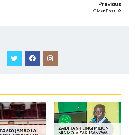
Previous
Older Post
ZAIDI YA SHILINGI MILIONI
𝗜𝗥𝗜 𝗦𝗜𝗢 𝗝𝗔𝗠𝗕𝗢 𝗟𝗔
MIA MOJA ZAKUSANYWA