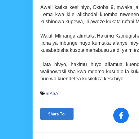
Awali katika kesi hiyo, Oktoba 9, mwaka ja
Lema kwa kile alichodai kuomba mwenen
kushindwa kupewa, ili aweze kukata rufani
Wakili Mfinanga alimtaka Hakimu Kamugisha 
licha ya mbunge huyo kumtaka afanye hivyo
kusababisha kusota mahabusu zaidi ya miez
Hata hivyo, hakimu huyo aliamua kuend
walipowasilisha kwa mdomo kusudio la kuk
huo wa kuendelea kusikiliza kesi hiyo.
SIASA
Share To: