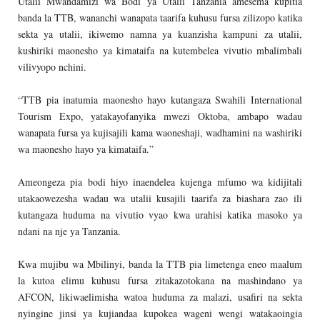
Utalii Mwandamizi wa Bodi ya Utalii Tanzania amesema kupitia
banda la TTB, wananchi wanapata taarifa kuhusu fursa zilizopo katika
sekta ya utalii, ikiwemo namna ya kuanzisha kampuni za utalii,
kushiriki maonesho ya kimataifa na kutembelea vivutio mbalimbali
vilivyopo nchini.
“TTB pia inatumia maonesho hayo kutangaza Swahili International
Tourism Expo, yatakayofanyika mwezi Oktoba, ambapo wadau
wanapata fursa ya kujisajili kama waoneshaji, wadhamini na washiriki
wa maonesho hayo ya kimataifa.”
Ameongeza pia bodi hiyo inaendelea kujenga mfumo wa kidijitali
utakaowezesha wadau wa utalii kusajili taarifa za biashara zao ili
kutangaza huduma na vivutio vyao kwa urahisi katika masoko ya
ndani na nje ya Tanzania.
Kwa mujibu wa Mbilinyi, banda la TTB pia limetenga eneo maalum
la kutoa elimu kuhusu fursa zitakazotokana na mashindano ya
AFCON, likiwaelimisha watoa huduma za malazi, usafiri na sekta
nyingine jinsi ya kujiandaa kupokea wageni wengi watakaoingia