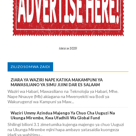
ZILIZOSOMWA ZAIDI
ZIARA YA WAZIRI NAPE KATIKA MAKAMPUNI YA
MAWASILIANO YA SIMU JIJINI DAR ES SALAAM
Waziri wa Habari, Mawasiliano na Teknolojia ya Habari, Mhe.
Nape Nnauye (Mb) akiagana na Mwenyekiti wa Bodi ya
Wakurugenzi wa Kampuni ya Maw...
Waziri Ummy Azindua Majengo Ya Chuo Cha Uuguzi Na
Ukunga Mirembe, Kwa Ufadhili Wa Global Fund
Shilingi bilioni 3.1 zimetumika kujenga majengo ya chuo Uuguzi
na Ukunga Mirembe mjini hapa ambayo yatasaidia kuongeza
idadi ya wahitimu...