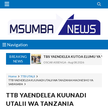


Navigation
BREAKING
TBS YAENDELEA KUTOA ELUMU YA V
NEWS
OSCAR ASSENGA
-
Aug 08 2026
RAIS SAMIA AIPONGEZA TADB, MTAJI W
OSCAR ASSENGA
-
Aug 08 2026
Home
TTB UTALII
TTB YAENDELEA KUUNADI UTALII WA TANZANIA MAONESHO YA
Nilishikilia Cheo Kile Kile Kwa Miaka K
SABASABA
Zawadi
-
Aug 08 2026
Niliteswa Na Ndoto Za Kutisha Usiku, M
TTB YAENDELEA KUUNADI
Zawadi
-
Aug 08 2026
UTALII WA TANZANIA
Nilinusurika Jela Kwa Dhuluma, Mpaka Ti