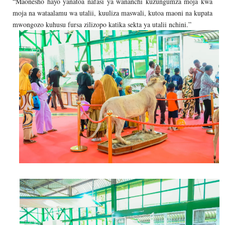
“Maonesho hayo yanatoa nafasi ya wananchi kuzungumza moja kwa
moja na wataalamu wa utalii, kuuliza maswali, kutoa maoni na kupata
mwongozo kuhusu fursa zilizopo katika sekta ya utalii nchini.”