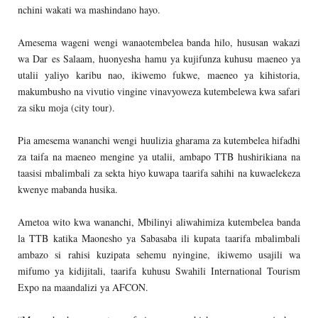
nchini wakati wa mashindano hayo.
Amesema wageni wengi wanaotembelea banda hilo, hususan wakazi
wa Dar es Salaam, huonyesha hamu ya kujifunza kuhusu maeneo ya
utalii yaliyo karibu nao, ikiwemo fukwe, maeneo ya kihistoria,
makumbusho na vivutio vingine vinavyoweza kutembelewa kwa safari
za siku moja (city tour).
Pia amesema wananchi wengi huulizia gharama za kutembelea hifadhi
za taifa na maeneo mengine ya utalii, ambapo TTB hushirikiana na
taasisi mbalimbali za sekta hiyo kuwapa taarifa sahihi na kuwaelekeza
kwenye mabanda husika.
Ametoa wito kwa wananchi, Mbilinyi aliwahimiza kutembelea banda
la TTB katika Maonesho ya Sabasaba ili kupata taarifa mbalimbali
ambazo si rahisi kuzipata sehemu nyingine, ikiwemo usajili wa
mifumo ya kidijitali, taarifa kuhusu Swahili International Tourism
Expo na maandalizi ya AFCON.