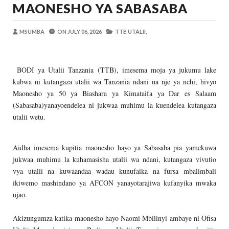
MAONESHO YA SABASABA
Zawadi
-
Aug 08 2026
TANZANIA YAANGAZA TEKNOLOJIA YA
OKULY BLOG
-
Aug 08 2026
MSUMBA
ON
JULY 06, 2026
TTB UTALII,
MGALU APONGEZA HATUA ZA SERIKALI
MSUMBA
-
Aug 08 2026
BODI ya Utalii Tanzania (TTB), imesema moja ya jukumu lake
WMA YAPONGEZWA KWA KUANZISHA K
kubwa ni kutangaza utalii wa Tanzania ndani na nje ya nchi, hivyo
OKULY BLOG
-
Aug 08 2026
Maonesho ya 50 ya Biashara ya Kimataifa ya Dar es Salaam
TBS Yaendelea Kutoa Elimu Ya Uthibiti
(Sabasaba)yanayoendelea ni jukwaa muhimu la kuendelea kutangaza
OSCAR ASSENGA
-
Aug 08 2026
utalii wetu.
WAZIRI SANGU AZITAKA PSSSF,NSSF
OSCAR ASSENGA
-
Aug 08 2026
Aidha imesema kupitia maonesho hayo ya Sabasaba pia yamekuwa
jukwaa muhimu la kuhamasisha utalii wa ndani, kutangaza vivutio
vya utalii na kuwaandaa wadau kunufaika na fursa mbalimbali
ikiwemo mashindano ya AFCON yanayotarajiwa kufanyika mwaka
ujao.
Akizungumza katika maonesho hayo Naomi Mbilinyi ambaye ni Ofisa