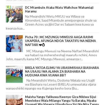
DC Mtambule Ataka Watu Wafichue Wahamiaji
Haramu
Na Mwandishi Wetu MKUU wa Wilaya ya
Kinondoni, Saad Mtambule ameipongeza shule ya
Green Acres ya jijini Dar es Salaam kwa kuwa ya
kwanza kua...
Picha 70 : MC MZUNGU MWEUSI AAGA RASMI
UKAPERA, AFUNGA NDOA TAKATIFU NA NEEMA
NAFTARI ❤️💍
MC Mzungu Mweusi na Neema Naftari Mwandishi
wa habari na mshereheshaji maarufu nchini, Amos
John, maarufu kama MC Mzungu Mweusi, ameanza r...
BRELA YATOA ELIMU YA URASIMISHAJI BIASHARA
NA USAJILI WA ALAMA ZA BIASHARA NA
HUDUMA KWA VIJANA BBT
Na Mwandishi Wetu, Dodoma Wakala wa Usajili
wa Biashara na Leseni (BRELA) umewataka vijana
wanaoshiriki mpango wa Kujenga kesho bora (Bu...
Maisha Yangu Yalikuwa Kwenye Giza Nikiwa Sijui
Mwelekeo Wala Milango Yangu Ya Baraka, Mpaka
Usomaji Wa Viganja Ulipofichua Siri Na Njia Zangu