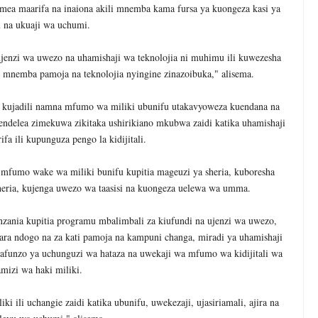
mea maarifa na inaiona akili mnemba kama fursa ya kuongeza kasi ya
 na ukuaji wa uchumi.
jenzi wa uwezo na uhamishaji wa teknolojia ni muhimu ili kuwezesha
li mnemba pamoja na teknolojia nyingine zinazoibuka," alisema.
ea kujadili namna mfumo wa miliki ubunifu utakavyoweza kuendana na
endelea zimekuwa zikitaka ushirikiano mkubwa zaidi katika uhamishaji
ifa ili kupunguza pengo la kidijitali.
 mfumo wake wa miliki bunifu kupitia mageuzi ya sheria, kuboresha
sheria, kujenga uwezo wa taasisi na kuongeza uelewa wa umma.
ania kupitia programu mbalimbali za kiufundi na ujenzi wa uwezo,
hara ndogo na za kati pamoja na kampuni changa, miradi ya uhamishaji
, mafunzo ya uchunguzi wa hataza na uwekaji wa mfumo wa kidijitali wa
mizi wa haki miliki.
i ili uchangie zaidi katika ubunifu, uwekezaji, ujasiriamali, ajira na