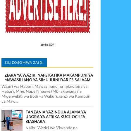
vuto Na Mahaba Iliporudisha Heshima
ego Wa Chuma Ulete
ALUMA
ZILIZOSOMWA ZAIDI
ZIARA YA WAZIRI NAPE KATIKA MAKAMPUNI YA
MAWASILIANO YA SIMU JIJINI DAR ES SALAAM
Waziri wa Habari, Mawasiliano na Teknolojia ya
Habari, Mhe. Nape Nnauye (Mb) akiagana na
Mwenyekiti wa Bodi ya Wakurugenzi wa Kampuni
ya Maw...
TANZANIA YAZINDUA ALAMA YA
UBORA YA AFRIKA KUCHOCHEA
BIASHARA
Naibu Waziri wa Viwanda na