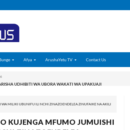
Bunge
Afya
ArushaYetu TV
Contact Us
ISHA UDHIBITI WA UBORA WAKATI WA UPAKUAJI
YAZIDI KUBORESHA MAISHA YA WANANCHI TARIME KUPITIA UTE
A MILIKI UBUNIFU ILI NCHI ZINAZOENDELEA ZINUFAIKE NA AKILI
, WAVUVI WAPONGEZWA KWA KUCHANGIA UTOSHELEVU WA CHA
Kumi Lilikuwa Halitoi Mavuno Hata Kidogo Wakati La Jirani Likista
PO KUJENGA MFUMO JUMUISHI