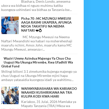
Biashara, Denis Londo, amesema
ubora wa bidhaa ni nguzo muhimu katika
kuongeza ushindani wa bidhaa za Tanzania kw...
Picha 70 : MC MZUNGU MWEUSI
AAGA RASMI UKAPERA, AFUNGA
NDOA TAKATIFU NA NEEMA
NAFTARI ❤️💍
MC Mzungu Mweusi na Neema
Naftari Mwandishi wa habari na mshereheshaji
maarufu nchini, Amos John, maarufu kama MC
Mzungu Mweusi, ameanza r...
Waziri Ummy Azindua Majengo Ya Chuo Cha
Uuguzi Na Ukunga Mirembe, Kwa Ufadhili Wa
Global Fund
Shilingi bilioni 3.1 zimetumika kujenga majengo ya
chuo Uuguzi na Ukunga Mirembe mjini hapa
ambayo yatasaidia kuongeza idadi ya wahitimu...
WAFANYABIASHARA WA KARIAKOO
WAAHIDI KUSHIRIKIANA NA TRA
KULIPA KODI KWA HIARI
Kariakoo, 31 Julai, 2026 Mamlaka ya
Mapato Tanzania (TRA) Mkoa wa