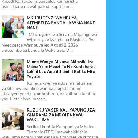
Kikodi Kariakoo imeendelea kuimarisha
ushirikiano na walipakodi kupitia mi...
MKURUGENZI WAMBUYA
ATEMBELEA BANDA LA WMA NANE
NANE
Mkurugenzi wa Sera na Mipango wa
Wizara ya Viwanda na Biashara, Bw.
Needpeace Wambuya leo Agosti 2, 2026
ametembelea banda la Wakala wa Vi...
Mume Wangu Alikuwa Akimsikiliza
Mama Yake Mzazi Tu Na Kunidharau,
Lakini Leo Ananithamini Kuliko Mtu
Yeyote
Kuingia kwenye ndoa ni matumaini
ya kila mwanamke kwamba atapata mume
atakayempenda, kumheshimu, na kuilinda familia
yao. Hata hivyo, mara t...
RUZUKU YA SERIKALI YAPUNGUZA
GHARAMA ZA MBOLEA KWA
WAKULIMA
Serikali kupitia Kampuni ya Mbolea
Tanzania (TFC) imewahakikishia
wakulima nchini upatikanaji wa mbolea ya kutosha