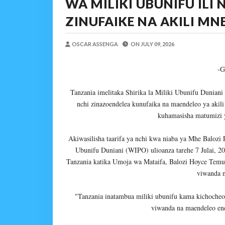
WA MILIKI UBUNIFU ILI
Mume Wangu Alipoteza H
ZINUFAIKE NA AKILI M
Zawadi
-
Aug 05 2026
Kila Pesa Niliyopata Il
Zawadi
-
Aug 05 2026
OSCAR ASSENGA
ON
JULY 09, 2026
WAMILIKI VITUO VYA
-G
OSCAR ASSENGA
-
Aug 05 20
TARURA ARUSHA YAONG
Tanzania imelitaka Shirika la Miliki Ubunifu Dunia
MSUMBA
-
Aug 05 2026
nchi zinazoendelea kunufaika na maendeleo ya akili
TANZANIA KUNUFAIKA N
kuhamasisha matumizi y
OSCAR ASSENGA
-
Aug 05 20
TIRDO YAFICHUA FURS
Akiwasilisha taarifa ya nchi kwa niaba ya Mhe Balozi
OSCAR ASSENGA
-
Aug 05 20
Ubunifu Duniani (WIPO) ulioanza tarehe 7 Julai, 
Tanzania katika Umoja wa Mataifa, Balozi Hoyce Temu
viwanda 
"Tanzania inatambua miliki ubunifu kama kichocheo
viwanda na maendeleo end