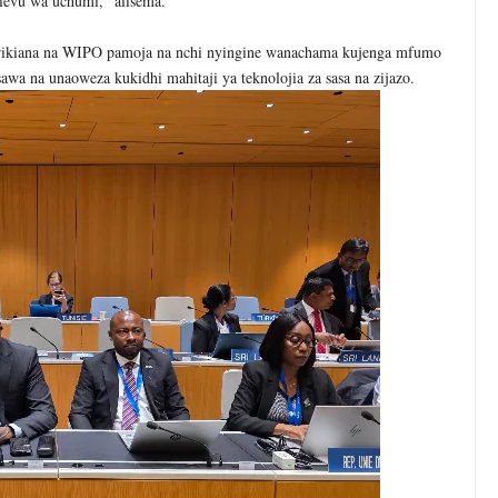
elevu wa uchumi," alisema.
shirikiana na WIPO pamoja na nchi nyingine wanachama kujenga mfumo
awa na unaoweza kukidhi mahitaji ya teknolojia za sasa na zijazo.