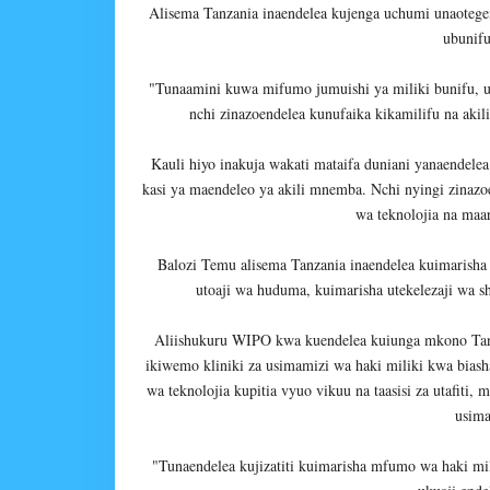
Alisema Tanzania inaendelea kujenga uchumi unaotege
ubunifu
"Tunaamini kuwa mifumo jumuishi ya miliki bunifu, u
nchi zinazoendelea kunufaika kikamilifu na aki
Kauli hiyo inakuja wakati mataifa duniani yanaendel
kasi ya maendeleo ya akili mnemba. Nchi nyingi zinazo
wa teknolojia na maar
Balozi Temu alisema Tanzania inaendelea kuimarisha
utoaji wa huduma, kuimarisha utekelezaji wa 
Aliishukuru WIPO kwa kuendelea kuiunga mkono Tanz
ikiwemo kliniki za usimamizi wa haki miliki kwa bias
wa teknolojia kupitia vyuo vikuu na taasisi za utafiti
usima
"Tunaendelea kujizatiti kuimarisha mfumo wa haki milik