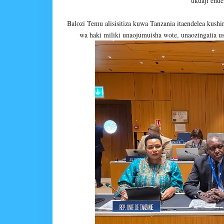
ukuaji end
Balozi Temu alisisitiza kuwa Tanzania itaendelea ku
wa haki miliki unaojumuisha wote, unaozingatia us