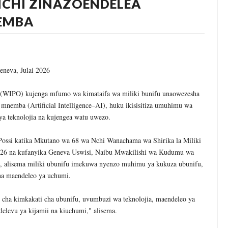
 NCHI ZINAZOENDELEA
amu Na Mimi Na Kuanza Kutumia Pesa Zote Nje, Mpaka Dawa Ya M
NEMBA
ikuwa Ikipotea Kisiri Bila Kufanya Cha Maana, Mpaka Nilipovunja Mt
 KULEA WATOTO WAHIMIZWA KUWEKEZA KWA WALEZI WENYE TA
eneva, Julai 2026
26
EZA KASI UJENZI WA BARABARA ZA AFCON
ni (WIPO) kujenga mfumo wa kimataifa wa miliki bunifu unaowezesha
 mnemba (Artificial Intelligence–AI), huku ikisisitiza umuhimu wa
A SH. BILIONI 10 ZA BIASHARA YA KABONI
a teknolojia na kujengea watu uwezo.
26
A ZA BIASHARA KUPITIA UCHAKATAJI WA MAZAO
 Possi katika Mkutano wa 68 wa Nchi Wanachama wa Shirika la Miliki
26
2026 na kufanyika Geneva Uswisi, Naibu Mwakilishi wa Kudumu wa
, alisema miliki ubunifu imekuwa nyenzo muhimu ya kukuza ubunifu,
na maendeleo ya uchumi.
 cha kimkakati cha ubunifu, uvumbuzi wa teknolojia, maendeleo ya
elevu ya kijamii na kiuchumi," alisema.