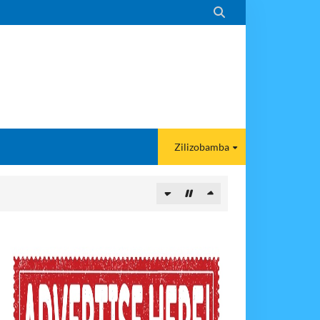

Zilizobamba
KELEZAJI WA MKAKATI ENDELEVU
KULA NCHINI
wi, Mpaka Laana Ya Ardhi Ilipondolewa