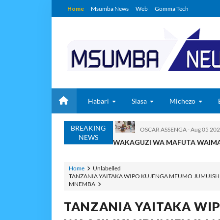
Home
Msumba News
Web
Gomma Tech
Habari
Siasa
Michezo
BREAKING
WAKAGUZI WA MAFUTA WAIMAR
NEWS
Alex Sonna
-
Aug 05 2026
BARRICK NORTH MARA 
MSUMBA
-
Aug 05 2026
Home
Unlabelled
TANZANIA YAITAKA WIPO KUJENGA MFUMO JUMUISHI W
WAKULIMA, WAFUGAJI
MNEMBA
MSUMBA
-
Aug 05 2026
Shamba Langu La Hekari 
TANZANIA YAITAKA WI
Zawadi
-
Aug 05 2026