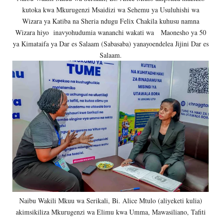
kutoka kwa Mkurugenzi Msaidizi wa Sehemu ya Usuluhishi wa
Wizara ya Katiba na Sheria ndugu Felix Chakila kuhusu namna
Wizara hiyo inavyohudumia wananchi wakati wa Maonesho ya 50
ya Kimataifa ya Dar es Salaam (Sabasaba) yanayoendelea Jijini Dar es
Salaam.
Naibu Wakili Mkuu wa Serikali, Bi. Alice Mtulo (aliyeketi kulia)
akimsikiliza Mkurugenzi wa Elimu kwa Umma, Mawasiliano, Tafiti