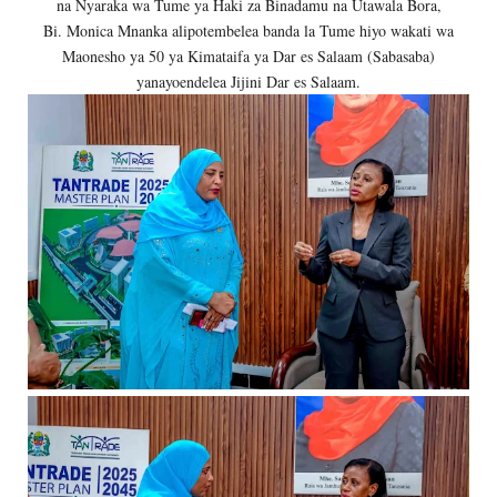
na Nyaraka wa Tume ya Haki za Binadamu na Utawala Bora,
Bi. Monica Mnanka alipotembelea banda la Tume hiyo wakati wa
Maonesho ya 50 ya Kimataifa ya Dar es Salaam (Sabasaba)
yanayoendelea Jijini Dar es Salaam.