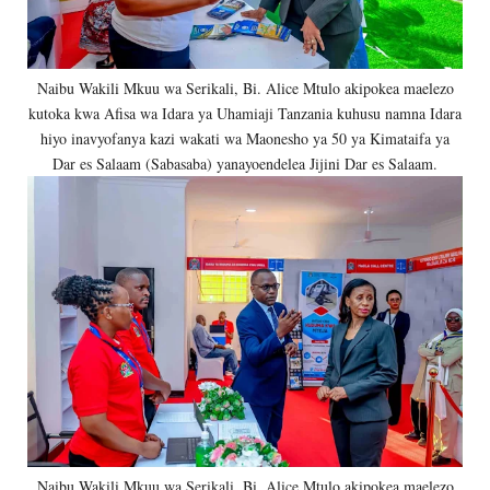
Naibu Wakili Mkuu wa Serikali, Bi. Alice Mtulo akipokea maelezo
kutoka kwa Afisa wa Idara ya Uhamiaji Tanzania kuhusu namna Idara
hiyo inavyofanya kazi wakati wa Maonesho ya 50 ya Kimataifa ya
Dar es Salaam (Sabasaba) yanayoendelea Jijini Dar es Salaam.
Naibu Wakili Mkuu wa Serikali, Bi. Alice Mtulo akipokea maelezo