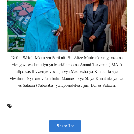
Naibu Wakili Mkuu wa Serikali, Bi. Alice Mtulo akizungumza na
viongozi wa Jumuiya ya Maridhiano na Amani Tanzania (JMAT)
alipowasili kwenye viwanja vya Maonesho ya Kimataifa vya
Mwalimu Nyerere kutembelea Maonesho ya 50 ya Kimataifa ya Dar
es Salaam (Sabasaba) yanayoendelea Jijini Dar es Salaam.
Share To: