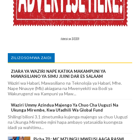
ZILIZOSOMWA ZAIDI
ZIARA YA WAZIRI NAPE KATIKA MAKAMPUNI YA
MAWASILIANO YA SIMU JIJINI DAR ES SALAAM
Waziri wa Habari, Mawasiliano na Teknolojia ya Habari, Mhe.
Nape Nnauye (Mb) akiagana na Mwenyekiti wa Bodi ya
Wakurugenzi wa Kampuni ya Maw...
Waziri Ummy Azindua Majengo Ya Chuo Cha Uuguzi Na
Ukunga Mirembe, Kwa Ufadhili Wa Global Fund
Shilingi bilioni 3.1 zimetumika kujenga majengo ya chuo Uuguzi
na Ukunga Mirembe mjini hapa ambayo yatasaidia kuongeza
idadi ya wahitimu...
Picha 70 : MC MZUNGU MWEUSI AAGA RASMI