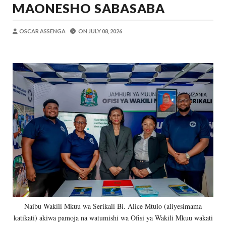
MAONESHO SABASABA
MSUMBA
-
Aug 08 2026
PROF. SHEMDOE AHAIDI TAMISEMI KU
MSUMBA
-
Aug 08 2026
OSCAR ASSENGA
ON
JULY 08, 2026
TPDC YARIDHISHWA NA MAENDELEO Y
OSCAR ASSENGA
-
Aug 07 2026
MKAKATI WA SERIKALI KUONGEZA THAMANI 
Alex Sonna
-
Aug 07 2026
MRADI WA KITUO CHA KUONGEZA MSUK
MSUMBA
-
Aug 07 2026
MGALU APONGEZA HATUA ZA SERIKALI
MSUMBA
-
Aug 08 2026
Naibu Wakili Mkuu wa Serikali Bi. Alice Mtulo (aliyesimama
katikati) akiwa pamoja na watumishi wa Ofisi ya Wakili Mkuu wakati