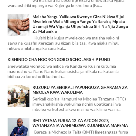
wa Biashara na Leseni (BRELA) umewataka vijana
wanaoshiriki mpango wa Kujenga kesho bora (Bu...
Maisha Yangu Yalikuwa Kwenye Giza Nikiwa Sijui
Mwelekeo Wala Milango Yangu Ya Baraka, Mpaka
Usomaji Wa Viganja Ulipofichua Siri Na Njia Zangu
Za Mafanikio
Kuishi bila kujua mwelekeo wa maisha yako ni
sawa na kusafiri gerezani au gizani bila taa. Kwa miaka mingi,
nilikuwa nikihangaika sana kuf...
KISHINDO CHA NGORONGORO SCHOLARSHIP FUND
amewataka viongozi wa mikoa ya Kanda ya Kusini kutumia
maonesho ya Nane Nane kuhamasisha jamii kula na kutumia
bidhaa za korosho ili kuchoch...
RUZUKU YA SERIKALI YAPUNGUZA GHARAMA ZA
MBOLEA KWA WAKULIMA
Serikali kupitia Kampuni ya Mbolea Tanzania (TFC)
imewahakikishia wakulima nchini upatikanaji wa
mbolea ya kutosha kwa msimu wa kilimo wa m...
BMT YATAJA FURSA 12 ZA AFCON 2027,
WATANZANIA WAHIMIZWA KUJIANDAA MAPEMA
Baraza la Michezo la Taifa (BMT) limetangaza fursa