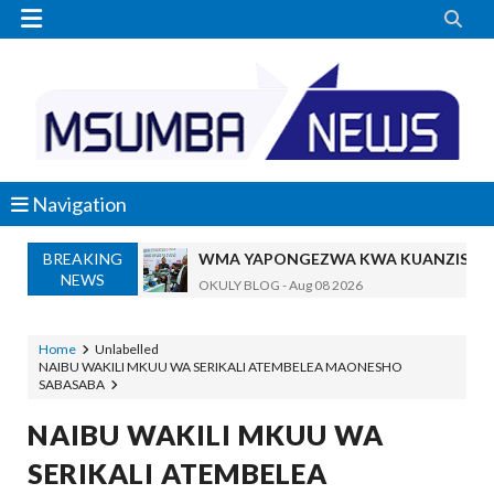


Navigation
BREAKING
WMA YAPONGEZWA KWA KUANZISHA K
NEWS
OKULY BLOG
-
Aug 08 2026
TBS Yaendelea Kutoa Elimu Ya Uthibiti
OSCAR ASSENGA
-
Aug 08 2026
Home
Unlabelled
NAIBU WAKILI MKUU WA SERIKALI ATEMBELEA MAONESHO
UVCCM Moshi Vijijini Yaikaribisha Jamii
SABASABA
MSUMBA
-
Aug 08 2026
WRRB YAJA NA UBUNIFU KWENYE ZAO LA PAR
NAIBU WAKILI MKUU WA
Alex Sonna
-
Aug 08 2026
SERIKALI ATEMBELEA
WMA YAPONGEZWA KWA KUANZISHA K