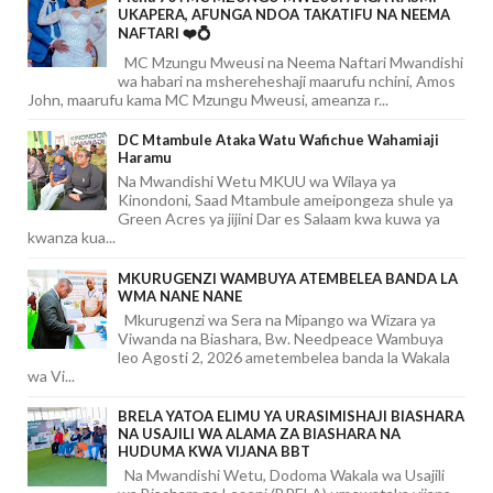
UKAPERA, AFUNGA NDOA TAKATIFU NA NEEMA
NAFTARI ❤️💍
MC Mzungu Mweusi na Neema Naftari Mwandishi
wa habari na mshereheshaji maarufu nchini, Amos
John, maarufu kama MC Mzungu Mweusi, ameanza r...
DC Mtambule Ataka Watu Wafichue Wahamiaji
Haramu
Na Mwandishi Wetu MKUU wa Wilaya ya
Kinondoni, Saad Mtambule ameipongeza shule ya
Green Acres ya jijini Dar es Salaam kwa kuwa ya
kwanza kua...
MKURUGENZI WAMBUYA ATEMBELEA BANDA LA
WMA NANE NANE
Mkurugenzi wa Sera na Mipango wa Wizara ya
Viwanda na Biashara, Bw. Needpeace Wambuya
leo Agosti 2, 2026 ametembelea banda la Wakala
wa Vi...
BRELA YATOA ELIMU YA URASIMISHAJI BIASHARA
NA USAJILI WA ALAMA ZA BIASHARA NA
HUDUMA KWA VIJANA BBT
Na Mwandishi Wetu, Dodoma Wakala wa Usajili