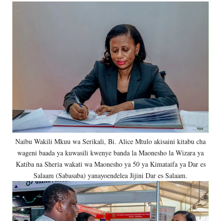
Naibu Wakili Mkuu wa Serikali, Bi. Alice Mtulo akisaini kitabu cha
wageni baada ya kuwasili kwenye banda la Maonesho la Wizara ya
Katiba na Sheria wakati wa Maonesho ya 50 ya Kimataifa ya Dar es
Salaam (Sabasaba) yanayoendelea Jijini Dar es Salaam.