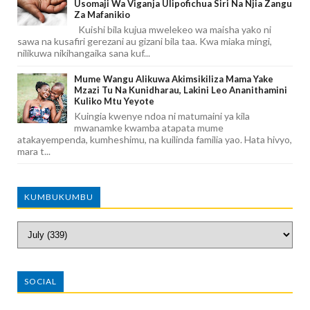
Usomaji Wa Viganja Ulipofichua Siri Na Njia Zangu
Za Mafanikio
Kuishi bila kujua mwelekeo wa maisha yako ni
sawa na kusafiri gerezani au gizani bila taa. Kwa miaka mingi,
nilikuwa nikihangaika sana kuf...
Mume Wangu Alikuwa Akimsikiliza Mama Yake
Mzazi Tu Na Kunidharau, Lakini Leo Ananithamini
Kuliko Mtu Yeyote
Kuingia kwenye ndoa ni matumaini ya kila
mwanamke kwamba atapata mume
atakayempenda, kumheshimu, na kuilinda familia yao. Hata hivyo,
mara t...
KUMBUKUMBU
SOCIAL