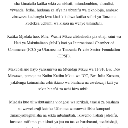
cha kimataifa katika sekta za nishati, miundombinu, uhandisi,
viwanda, fedha, huduma za afya na ubunifu wa teknolojia, ambazo
zinaweza kuchangia kwa kiasi kikubwa katika safari ya Tanzania
kuelekea uchumi wa kisasa na wenye ushindani.
Katika Mjadala huo, Mhe. Waziri Mkuu alishuhudia pia utiaji saini wa
Hati ya Makubaliano (MoU) kati ya International Chamber of
Commerce (ICC) ya Ufaransa na Tanzania Private Sector Foundation
(TPSF).
Makubaliano hayo yalisainiwa na Mtendaji Mkuu wa TPSF, Bw. Deo
Massawe, pamoja na Naibu Katibu Mkuu wa ICC, Bw. Julia Kassum,
yakilenga kuimarisha ushirikiano wa biashara na uwekezaji kati ya
sekta binafsi za nchi hizo mbili.
Mjadala huo uliwakutanisha viongozi wa serikali, taasisi za biashara
na wawekezaji kutoka Ufaransa wanaowakilisha kampuni
zinazojishughulisha na sekta mbalimbali, ikiwemo nishati jadidifu,
hususan mifumo ya nishati ya jua na taa za barabarani, usafirishaji,