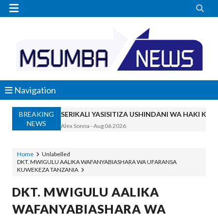


Navigation
BREAKING
SERIKALI YASISITIZA USHINDANI WA HAKI K
NEWS
Alex Sonna
-
Aug 06 2026
SERIKALI INATAMBUA MCHANGO WA W
OSCAR ASSENGA
-
Aug 06 2026
Home
Unlabelled
DKT. MWIGULU AALIKA WAFANYABIASHARA WA UFARANSA
RAIS SAMIA, MUSEVEN WASHUHUDIA M
KUWEKEZA TANZANIA
OSCAR ASSENGA
-
Aug 06 2026
BRELA YATOA ELIMU YA URASIMISHAJI BIASH
DKT. MWIGULU AALIKA
Alex Sonna
-
Aug 06 2026
WAFANYABIASHARA WA
DC Mtambule Ataka Watu Wafichue Wa