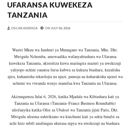
UFARANSA KUWEKEZA
OSCAR ASSENGA
-
Aug 06 2026
Maisha Yangu Yalikuwa Kwenye Giza Niki
TANZANIA
Zawadi
-
Aug 06 2026
MWANRI APOKELEWA MAKAO MAKUU
OSCAR ASSENGA
ON
JULY 06, 2026
OSCAR ASSENGA
-
Aug 06 2026
Umaskini Na Madeni Yalitishia Kuangami
Zawadi
-
Aug 06 2026
Waziri Mkuu wa Jamhuri ya Muungano wa Tanzania, Mhe. Dkt.
Nilitafuta Mtoto Kwa Zaidi Ya Miaka Sa
Mwigulu Nchemba, amewaalika wafanyabiashara wa Ufaransa
Zawadi
-
Aug 06 2026
kuwekeza Tanzania, akisisitiza kuwa mazingira mazuri ya uwekezaji
DKT. SIMBEYE AWATAKA WAKUU WA VYUO KUZ
yaliyopo nchini yanatoa fursa kubwa za kukuza biashara, kuzalisha
Alex Sonna
-
Aug 06 2026
ajira, kuhamisha teknolojia na ujuzi, pamoja na kuharakisha ujenzi wa
uchumi wa viwanda wenye manufaa kwa Tanzania na Ufaransa.
Akizungumza Julai 6, 2026, katika Mjadala wa Kibiashara kati ya
Tanzania na Ufaransa (Tanzania–France Business Roundtable)
uliofanyika katika Ofisi za Ubalozi wa Tanzania jijini Paris, Dkt.
Mwigulu alisema ushirikiano wa kiuchumi kati ya sekta binafsi za
nchi hizo mbili unafungua ukurasa mpya wa uwekezaji na biashara.