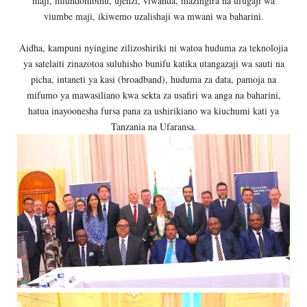
maji, miundombinu, ujenzi, viwanda, mazingira na ufugaji wa
viumbe maji, ikiwemo uzalishaji wa mwani wa baharini.
Aidha, kampuni nyingine zilizoshiriki ni watoa huduma za teknolojia
ya satelaiti zinazotoa suluhisho bunifu katika utangazaji wa sauti na
picha, intaneti ya kasi (broadband), huduma za data, pamoja na
mifumo ya mawasiliano kwa sekta za usafiri wa anga na baharini,
hatua inayoonesha fursa pana za ushirikiano wa kiuchumi kati ya
Tanzania na Ufaransa.