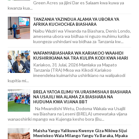
Green Acres ya jijini Dar es Salaam kwa kuwa ya
kwanza kua...
TANZANIA YAZINDUA ALAMA YA UBORA YA
AFRIKA KUCHOCHEA BIASHARA
Naibu Waziri wa Viwanda na Biashara, Denis Londo,
amesema ubora wa bidhaa ni nguzo muhimu katika
kuongeza ushindani wa bidhaa za Tanzania kw...
WAFANYABIASHARA WA KARIAKOO WAAHIDI
KUSHIRIKIANA NA TRA KULIPA KODI KWA HIARI
Kariakoo, 31 Julai, 2026 Mamlaka ya Mapato
Tanzania (TRA) Mkoa wa Kikodi Kariakoo
imeendelea kuimarisha ushirikiano na walipakodi
kupitia mi...
BRELA YATOA ELIMU YA URASIMISHAJI BIASHARA
NA USAJILI WA ALAMA ZA BIASHARA NA
HUDUMA KWA VIJANA BBT
Na Mwandishi Wetu, Dodoma Wakala wa Usajili
wa Biashara na Leseni (BRELA) umewataka vijana
wanaoshiriki mpango wa Kujenga kesho bora (Bu...
Maisha Yangu Yalikuwa Kwenye Giza Nikiwa Sijui
Mwelekeo Wala Milango Yangu Ya Baraka, Mpaka