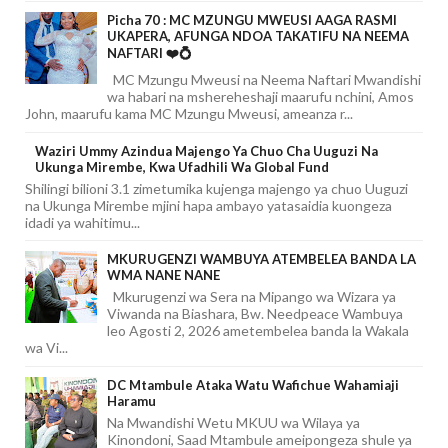
Picha 70 : MC MZUNGU MWEUSI AAGA RASMI
UKAPERA, AFUNGA NDOA TAKATIFU NA NEEMA
NAFTARI ❤️💍
MC Mzungu Mweusi na Neema Naftari Mwandishi
wa habari na mshereheshaji maarufu nchini, Amos
John, maarufu kama MC Mzungu Mweusi, ameanza r...
Waziri Ummy Azindua Majengo Ya Chuo Cha Uuguzi Na
Ukunga Mirembe, Kwa Ufadhili Wa Global Fund
Shilingi bilioni 3.1 zimetumika kujenga majengo ya chuo Uuguzi
na Ukunga Mirembe mjini hapa ambayo yatasaidia kuongeza
idadi ya wahitimu...
MKURUGENZI WAMBUYA ATEMBELEA BANDA LA
WMA NANE NANE
Mkurugenzi wa Sera na Mipango wa Wizara ya
Viwanda na Biashara, Bw. Needpeace Wambuya
leo Agosti 2, 2026 ametembelea banda la Wakala
wa Vi...
DC Mtambule Ataka Watu Wafichue Wahamiaji
Haramu
Na Mwandishi Wetu MKUU wa Wilaya ya
Kinondoni, Saad Mtambule ameipongeza shule ya