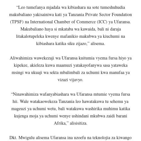
“Leo tumefanya mjadala wa kibiashara na sote tumeshuhudia
makubaliano yakisainiwa kati ya Tanzania Private Sector Foundation
(TPSF) na International Chamber of Commerce (ICC) ya Ufaransa.
Makubaliano haya si mkataba wa kawaida, bali ni daraja
litakalotupeleka kwenye mafanikio makubwa ya kiuchumi na
kibiashara katika siku zijazo,” alisema.
Aliwahimiza wawekezaji wa Ufaransa kuitumia vyema fursa hiyo ya
kipekee, akieleza kuwa maamuzi yatakayofanywa sasa yataweka
msingi wa ukuaji wa sekta mbalimbali za uchumi kwa manufaa ya
vizazi vijavyo.
“Ninawahimiza wafanyabiashara wa Ufaransa mtumie vyema fursa
hii. Wale watakaowekeza Tanzania leo hawatakuwa tu sehemu ya
mageuzi ya uchumi wetu, bali watakuwa washirika muhimu katika
kujenga moja ya uchumi wenye ushindani mkubwa zaidi barani
Afrika,” alisisitiza.
Dkt. Mwigulu alisema Ufaransa ina uzoefu na teknolojia za kiwango