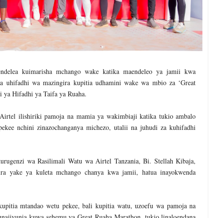
ndelea kuimarisha mchango wake katika maendeleo ya jamii kwa
na uhifadhi wa mazingira kupitia udhamini wake wa mbio za ‘Great
i ya Hifadhi ya Taifa ya Ruaha.
irtel ilishiriki pamoja na mamia ya wakimbiaji katika tukio ambalo
ekee nchini zinazochanganya michezo, utalii na juhudi za kuhifadhi
rugenzi wa Rasilimali Watu wa Airtel Tanzania, Bi. Stellah Kibaja,
ira yake ya kuleta mchango chanya kwa jamii, hatua inayokwenda
upitia mtandao wetu pekee, bali kupitia watu, uzoefu wa pamoja na
unajivunia kuwa sehemu ya Great Ruaha Marathon, tukio linaloendana