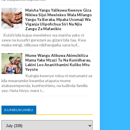
Maisha Yangu Yalikuwa Kwenye Giza
Nikiwa Sijui Mwelekeo Wala Milango
Yangu Ya Baraka, Mpaka Usomaji Wa
Viganja Ulipofichua Siri Na Njia
Zangu Za Mafanikio
Kuishi bila kujua mwelekeo wa maisha yako ni
sawa na kusafiri gerezani au gizani bila taa. Kwa
miaka mingi, nilikuwa nikihangaika sana kuf...
Mume Wangu Alikuwa Akimsikiliza
Mama Yake Mzazi Tu Na Kunidharau,
Lakini Leo Ananithamini Kuliko Mtu
Yeyote
Kuingia kwenye ndoa ni matumaini ya
kila mwanamke kwamba atapata mume
atakayempenda, kumheshimu, na kuilinda familia
yao. Hata hivyo, mara t...
KUMBUKUMBU