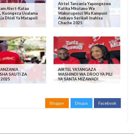
Airtel Tanzania Yapongezwa
pam Alert-Kataa
Katika Mkutano Wa
i, Kuongeza Usalama
Wakurugenzi Wa Kampuni
a Dhidi Ya Matapeli
Ambayo Serikali Inahisa
Chache 2025
TANZANIA
AIRTEL YATANGAZA
SHA SAUTI ZA
WASHINDI WA DROO YA PILI
 2025
YA SANTA MIZAWADI
Blogger
Disqus
Facebook