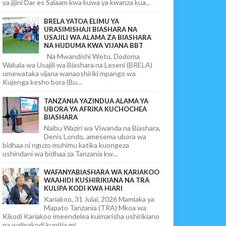
ya jijini Dar es Salaam kwa kuwa ya kwanza kua...
BRELA YATOA ELIMU YA
URASIMISHAJI BIASHARA NA
USAJILI WA ALAMA ZA BIASHARA
NA HUDUMA KWA VIJANA BBT
Na Mwandishi Wetu, Dodoma
Wakala wa Usajili wa Biashara na Leseni (BRELA)
umewataka vijana wanaoshiriki mpango wa
Kujenga kesho bora (Bu...
TANZANIA YAZINDUA ALAMA YA
UBORA YA AFRIKA KUCHOCHEA
BIASHARA
Naibu Waziri wa Viwanda na Biashara,
Denis Londo, amesema ubora wa
bidhaa ni nguzo muhimu katika kuongeza
ushindani wa bidhaa za Tanzania kw...
WAFANYABIASHARA WA KARIAKOO
WAAHIDI KUSHIRIKIANA NA TRA
KULIPA KODI KWA HIARI
Kariakoo, 31 Julai, 2026 Mamlaka ya
Mapato Tanzania (TRA) Mkoa wa
Kikodi Kariakoo imeendelea kuimarisha ushirikiano
na walipakodi kupitia mi...