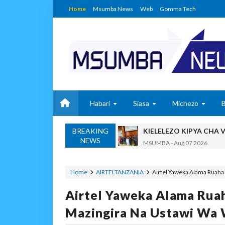
Home
Msumba News
Web
Gomma Tech
Habari
Siasa
Michezo
BREAKING
KIELELEZO KIPYA CHA
NEWS
MSUMBA
-
Aug 07 2026
Maisha Yangu Yalirudi N
Zawadi
-
Aug 07 2026
Home
AIRTELTANZANIA
Airtel Yaweka Alama Ruaha
Nilitamani Sana Kupata
Airtel Yaweka Alama Rua
Zawadi
-
Aug 07 2026
Nilitamani Sana Kupata
Mazingira Na Ustawi Wa 
Zawadi
-
Aug 07 2026