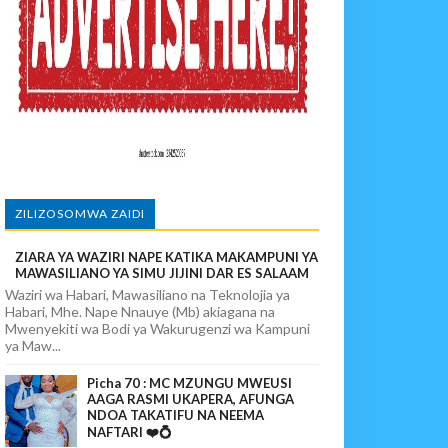
MIUNDOMBINU AFRIKA
SHA USALAMA
ANGAMOTO ZAO KWA TRA
ZILIZOSOMWA ZAIDI
ZIARA YA WAZIRI NAPE KATIKA MAKAMPUNI YA
KA UTOAJI WA HUDUMA NANENANE
MAWASILIANO YA SIMU JIJINI DAR ES SALAAM
Waziri wa Habari, Mawasiliano na Teknolojia ya
Habari, Mhe. Nape Nnauye (Mb) akiagana na
Mwenyekiti wa Bodi ya Wakurugenzi wa Kampuni
ya Maw...
Picha 70 : MC MZUNGU MWEUSI
AAGA RASMI UKAPERA, AFUNGA
NDOA TAKATIFU NA NEEMA
NAFTARI ❤️💍