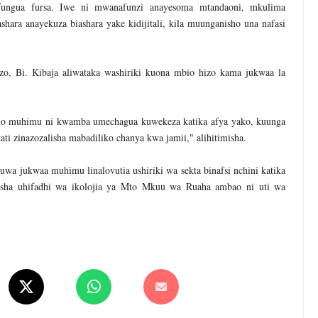
ufungua fursa. Iwe ni mwanafunzi anayesoma mtandaoni, mkulima
hara anayekuza biashara yake kidijitali, kila muunganisho una nafasi
o, Bi. Kibaja aliwataka washiriki kuona mbio hizo kama jukwaa la
cho muhimu ni kwamba umechagua kuwekeza katika afya yako, kuunga
i zinazozalisha mabadiliko chanya kwa jamii," alihitimisha.
a jukwaa muhimu linalovutia ushiriki wa sekta binafsi nchini katika
arisha uhifadhi wa ikolojia ya Mto Mkuu wa Ruaha ambao ni uti wa