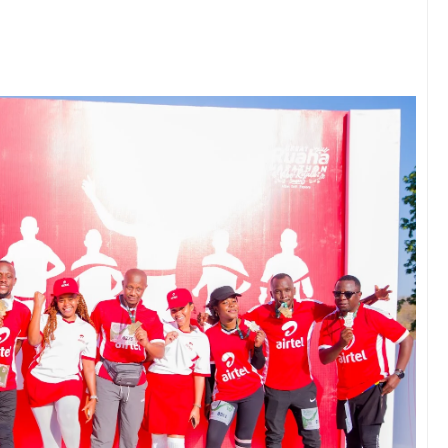
 AFRICA50, YAIMARISHA USHIRIKIANO KATIKA MAENDELEO YA 
NIA YAZINDUA UKUTA WA SHULE YA MSINGI MADENGE KUIMARI
6
 KUPINGA RUSHWA WAKIWA WADOGO -RC DKT.BATILDA
6
 KUONDOA KERO YA USAFIRI KILOSA
 MADUKA YA SIMU KARIAKOO WAPATA FURSA YA KUELEZA CH
6
 YA FEDHA WATAKIWA KUZINGATIA WELEDI NA MAADILI KATI