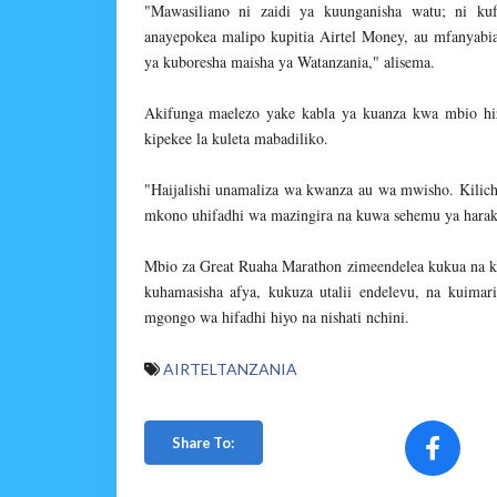
"Mawasiliano ni zaidi ya kuunganisha watu; ni k
anayepokea malipo kupitia Airtel Money, au mfanyabias
ya kuboresha maisha ya Watanzania," alisema.
Akifunga maelezo yake kabla ya kuanza kwa mbio hiz
kipekee la kuleta mabadiliko.
"Haijalishi unamaliza wa kwanza au wa mwisho. Kili
mkono uhifadhi wa mazingira na kuwa sehemu ya harakat
Mbio za Great Ruaha Marathon zimeendelea kukua na kuw
kuhamasisha afya, kukuza utalii endelevu, na kuim
mgongo wa hifadhi hiyo na nishati nchini.
AIRTELTANZANIA
Share To: