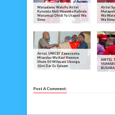
Wataalamu Waisifu Airtel
Airtel S
Kutumia Akili Mnemba Kulinda
Matapel
Watumiaji Dhidi Ya Utapeli Wa
Wa Watej
Simu
Wa Simu
Airtel, UNICEF Zawezesha
Mtandao Wa Kasi Kwenye
AIRTEL 
Shule 50 Wilayani Ukonga,
YAIMARI
Jijini Dar Es Salaam
BUSARA
Post A Comment: