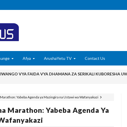
Bunge
Afya
ArushaYetu TV
Contact Us
 VIWANGO VYA FAIDA VYA DHAMANA ZA SERIKALI KUBORESHA UW
yuma Ghafla Baada Ya Nyota Yangu Ya Mafanikio Kuibiwa Na Watu W
 Marathon: Yabeba Agenda ya Mazingira na Ustawi wa Wafanyakazi
 Mwenza Kutoka Nje Ya Nchi Wa Kujenga Naye Maisha Salama, Mpaka
ha Marathon: Yabeba Agenda Ya
 Mtoto Wa Kiume Wa Kurithishwa Jina Na Mali Zangu Baada Ya Kupa
Wafanyakazi