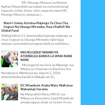
MC Mzungu Mweusi na Neema
Naftari Mwandishi wa habari na mshereheshaji
maarufu nchini, Amos John, maarufu kama MC
Mzungu Mweusi, ameanza r...
Waziri Ummy Azindua Majengo Ya Chuo Cha
Uuguzi Na Ukunga Mirembe, Kwa Ufadhili Wa
Global Fund
Shilingi bilioni 3.1 zimetumika kujenga majengo ya
chuo Uuguzi na Ukunga Mirembe mjini hapa
ambayo yatasaidia kuongeza idadi ya wahitimu...
MKURUGENZI WAMBUYA
ATEMBELEA BANDA LA WMA NANE
NANE
Mkurugenzi wa Sera na Mipango wa
Wizara ya Viwanda na Biashara, Bw.
Needpeace Wambuya leo Agosti 2, 2026
ametembelea banda la Wakala wa Vi...
DC Mtambule Ataka Watu Wafichue
Wahamiaji Haramu
Na Mwandishi Wetu MKUU wa
Wilaya ya Kinondoni, Saad Mtambule
ameipongeza shule ya Green Acres