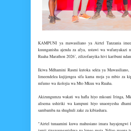
KAMPUNI ya mawasiliano ya Airtel Tanzania imee
kuunganisha ajenda za afya, ustawi wa wafanyakazi 
Ruaha Marathon 2026’, zilizofanyika hivi karibuni ndan
Ikiwa Mdhamini Rasmi kutoka sekta ya Mawasiliano, A
limeendelea kujijengea sifa kama moja ya mbio za kip
mfumo wa ikolojia wa Mto Mkuu wa Ruaha.
Akizungumza wakati wa hafla hiyo mkoani Iringa, Mku
alisema ushiriki wa kampuni hiyo unaonyesha dham
sambamba na shughuli zake za kibiashara.
"Airtel tunaamini kuwa mahusiano imara hayajengwi k
jamii zinazounganishwa na lengo moja. Ndiyo maana t