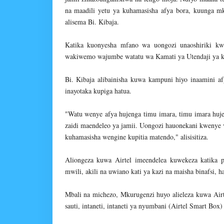
na maadili yetu ya kuhamasisha afya bora, kuunga m
alisema Bi. Kibaja.
Katika kuonyesha mfano wa uongozi unaoshiriki kwa 
wakiwemo wajumbe watatu wa Kamati ya Utendaji ya k
Bi. Kibaja alibainisha kuwa kampuni hiyo inaamini a
inayotaka kupiga hatua.
"Watu wenye afya hujenga timu imara, timu imara huje
zaidi maendeleo ya jamii. Uongozi hauonekani kwenye v
kuhamasisha wengine kupitia matendo," alisisitiza.
Aliongeza kuwa Airtel imeendelea kuwekeza katika 
mwili, akili na uwiano kati ya kazi na maisha binafsi, 
Mbali na michezo, Mkurugenzi huyo alieleza kuwa Airt
sauti, intaneti, intaneti ya nyumbani (Airtel Smart Box