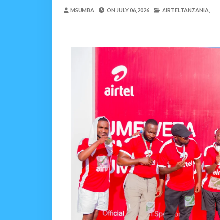
TANZANIA YAIPONGEZA
MSUMBA
ON
JULY 06, 2026
AIRTELTANZANIA,
MSUMBA
-
Aug 07 2026
JUBILEE GROUP TANZA
OSCAR ASSENGA
-
Aug 07 202
WATOTO WAFUNDISHWE
OSCAR ASSENGA
-
Aug 07 202
DARAJA LA BILIONI 1.2
MSUMBA
-
Aug 07 2026
WAFANYABIASHARA WA
OSCAR ASSENGA
-
Aug 07 202
WATUMISHI WA WIZARA
MSUMBA
-
Aug 07 2026