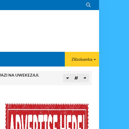

Zilizobamba
AZI NA UWEKEZAJI.
enye Husuda, Mpaka Tiba Ya Asili Ilipoiikamata Na Kurejesha Nyot
 Tiba Ya Mvuto Ilipomleta Mzungu Aliyenipenda Kwa Dhati Na Kuni
ta Wasichana Tupu, Mpaka Tiba Ya Kienyeji Ilipofungua Baraka Ya