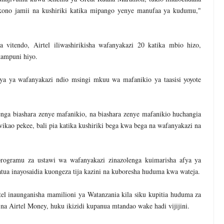
kono jamii na kushiriki katika mipango yenye manufaa ya kudumu,"
vitendo, Airtel iliwashirikisha wafanyakazi 20 katika mbio hizo,
ampuni hiyo.
fya ya wafanyakazi ndio msingi mkuu wa mafanikio ya taasisi yoyote
nga biashara zenye mafanikio, na biashara zenye mafanikio huchangia
ikao pekee, bali pia katika kushiriki bega kwa bega na wafanyakazi na
programu za ustawi wa wafanyakazi zinazolenga kuimarisha afya ya
hatua inayosaidia kuongeza tija kazini na kuboresha huduma kwa wateja.
el inaunganisha mamilioni ya Watanzania kila siku kupitia huduma za
) na Airtel Money, huku ikizidi kupanua mtandao wake hadi vijijini.