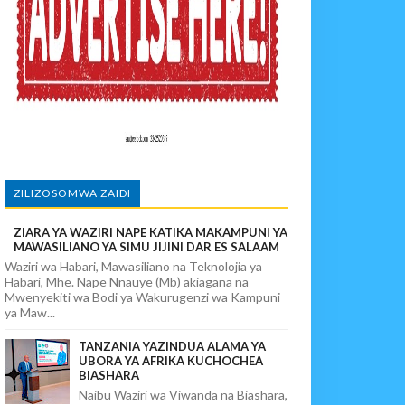
wi, Mpaka Laana Ya Ardhi Ilipondolewa
vuto Na Mahaba Iliporudisha Heshima
ego Wa Chuma Ulete
ALUMA
ZILIZOSOMWA ZAIDI
ZIARA YA WAZIRI NAPE KATIKA MAKAMPUNI YA
MAWASILIANO YA SIMU JIJINI DAR ES SALAAM
Waziri wa Habari, Mawasiliano na Teknolojia ya
Habari, Mhe. Nape Nnauye (Mb) akiagana na
Mwenyekiti wa Bodi ya Wakurugenzi wa Kampuni
ya Maw...
TANZANIA YAZINDUA ALAMA YA
UBORA YA AFRIKA KUCHOCHEA
BIASHARA
Naibu Waziri wa Viwanda na Biashara,