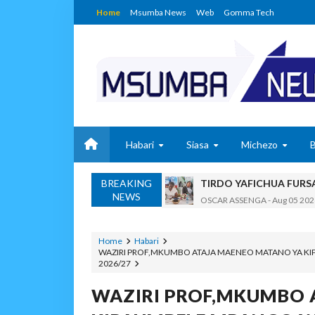
Home
Msumba News
Web
Gomma Tech
Habari
Siasa
Michezo
BREAKING
TIRDO YAFICHUA FURS
NEWS
OSCAR ASSENGA
-
Aug 05 202
WAKAGUZI WA MAFUTA WAIMAR
Alex Sonna
-
Aug 05 2026
Home
Habari
WAZIRI PROF,MKUMBO ATAJA MAENEO MATANO YA K
BARRICK NORTH MARA 
2026/27
MSUMBA
-
Aug 05 2026
WAKULIMA, WAFUGAJI
WAZIRI PROF,MKUMBO 
MSUMBA
-
Aug 05 2026