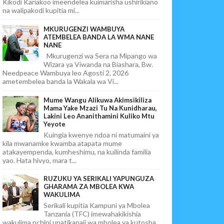
Kikodi Kariakoo imeendelea kuimarisha ushirikiano
na walipakodi kupitia mi...
MKURUGENZI WAMBUYA
ATEMBELEA BANDA LA WMA NANE
NANE
Mkurugenzi wa Sera na Mipango wa
Wizara ya Viwanda na Biashara, Bw.
Needpeace Wambuya leo Agosti 2, 2026
ametembelea banda la Wakala wa Vi...
Mume Wangu Alikuwa Akimsikiliza
Mama Yake Mzazi Tu Na Kunidharau,
Lakini Leo Ananithamini Kuliko Mtu
Yeyote
Kuingia kwenye ndoa ni matumaini ya
kila mwanamke kwamba atapata mume
atakayempenda, kumheshimu, na kuilinda familia
yao. Hata hivyo, mara t...
RUZUKU YA SERIKALI YAPUNGUZA
GHARAMA ZA MBOLEA KWA
WAKULIMA
Serikali kupitia Kampuni ya Mbolea
Tanzania (TFC) imewahakikishia
wakulima nchini upatikanaji wa mbolea ya kutosha