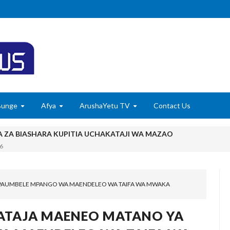
Bunge
Afya
ArushaYetu TV
Contact Us
A ZA BIASHARA KUPITIA UCHAKATAJI WA MAZAO
6
ISHA UDHIBITI WA UBORA WAKATI WA UPAKUAJI
IPAUMBELE MPANGO WA MAENDELEO WA TAIFA WA MWAKA
YAZIDI KUBORESHA MAISHA YA WANANCHI TARIME KUPITIA UTE
, WAVUVI WAPONGEZWA KWA KUCHANGIA UTOSHELEVU WA CHA
ATAJA MAENEO MATANO YA