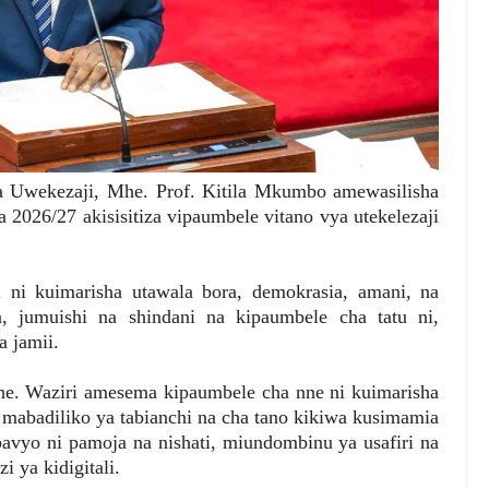
a Uwekezaji, Mhe. Prof. Kitila Mkumbo amewasilisha
26/27 akisisitiza vipaumbele vitano vya utekelezaji
 ni kuimarisha utawala bora, demokrasia, amani, na
a, jumuishi na shindani na kipaumbele cha tatu ni,
 jamii.
he. Waziri amesema kipaumbele cha nne ni kuimarisha
 mabadiliko ya tabianchi na cha tano kikiwa kusimamia
avyo ni pamoja na nishati, miundombinu ya usafiri na
i ya kidigitali.