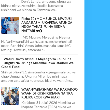
Denis Londo, amesema ubora wa
bidhaa ni nguzo muhimu katika kuongeza
ushindani wa bidhaa za Tanzania kw...
Picha 70 : MC MZUNGU MWEUSI
AAGA RASMI UKAPERA, AFUNGA
NDOA TAKATIFU NA NEEMA
NAFTARI ❤️💍
MC Mzungu Mweusi na Neema
Naftari Mwandishi wa habari na mshereheshaji
maarufu nchini, Amos John, maarufu kama MC
Mzungu Mweusi, ameanza r...
Waziri Ummy Azindua Majengo Ya Chuo Cha
Uuguzi Na Ukunga Mirembe, Kwa Ufadhili Wa
Global Fund
Shilingi bilioni 3.1 zimetumika kujenga majengo ya
chuo Uuguzi na Ukunga Mirembe mjini hapa
ambayo yatasaidia kuongeza idadi ya wahitimu...
WAFANYABIASHARA WA KARIAKOO
WAAHIDI KUSHIRIKIANA NA TRA
KULIPA KODI KWA HIARI
Kariakoo, 31 Julai, 2026 Mamlaka ya
Mapato Tanzania (TRA) Mkoa wa