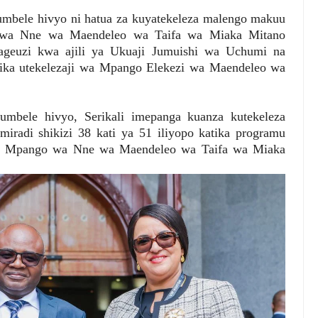
aumbele hivyo ni hatua za kuyatekeleza malengo makuu
o wa Nne wa Maendeleo wa Taifa wa Miaka Mitano
geuzi kwa ajili ya Ukuaji Jumuishi wa Uchumi na
tika utekelezaji wa Mpango Elekezi wa Maendeleo wa
umbele hivyo, Serikali imepanga kuanza kutekeleza
iradi shikizi 38 kati ya 51 iliyopo katika programu
atika Mpango wa Nne wa Maendeleo wa Taifa wa Miaka