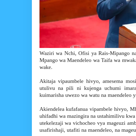
Waziri wa Nchi, Ofisi ya Rais-Mipango n
Mpango wa Maendeleo wa Taifa wa mwaka 20
wake.
Akitaja vipaumbele hivyo, amesema mosi
utulivu na pili ni kujenga uchumi imar
kuimarisha uwezo wa watu na maendeleo ya
Akiendelea kufafanua vipambele hivyo, M
uhifadhi wa mazingira na ustahimilivu kwa
utekelezaji wa vichocheo vya mageuzi amb
usafirishaji, utafiti na maendeleo, na mageuz