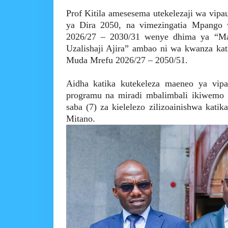
Prof Kitila amesesema utekelezaji wa vip
ya Dira 2050, na vimezingatia Mpang
2026/27 – 2030/31 wenye dhima ya “Ma
Uzalishaji Ajira” ambao ni wa kwanza ka
Muda Mrefu 2026/27 – 2050/51.
Aidha katika kutekeleza maeneo ya vipa
programu na miradi mbalimbali ikiwemo m
saba (7) za kielelezo zilizoainishwa k
Mitano.