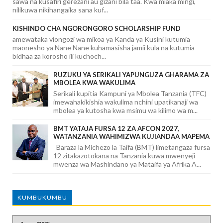
sawa na kusafiri gerezani au gizani bila taa. Kwa miaka mingi,
nilikuwa nikihangaika sana kuf...
KISHINDO CHA NGORONGORO SCHOLARSHIP FUND
amewataka viongozi wa mikoa ya Kanda ya Kusini kutumia
maonesho ya Nane Nane kuhamasisha jamii kula na kutumia
bidhaa za korosho ili kuchoch...
RUZUKU YA SERIKALI YAPUNGUZA GHARAMA ZA
MBOLEA KWA WAKULIMA
Serikali kupitia Kampuni ya Mbolea Tanzania (TFC)
imewahakikishia wakulima nchini upatikanaji wa
mbolea ya kutosha kwa msimu wa kilimo wa m...
BMT YATAJA FURSA 12 ZA AFCON 2027,
WATANZANIA WAHIMIZWA KUJIANDAA MAPEMA
Baraza la Michezo la Taifa (BMT) limetangaza fursa
12 zitakazotokana na Tanzania kuwa mwenyeji
mwenza wa Mashindano ya Mataifa ya Afrika A...
KUMBUKUMBU