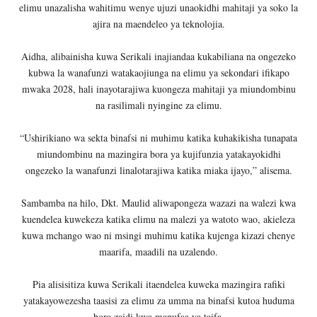
elimu unazalisha wahitimu wenye ujuzi unaokidhi mahitaji ya soko la
ajira na maendeleo ya teknolojia.
Aidha, alibainisha kuwa Serikali inajiandaa kukabiliana na ongezeko
kubwa la wanafunzi watakaojiunga na elimu ya sekondari ifikapo
mwaka 2028, hali inayotarajiwa kuongeza mahitaji ya miundombinu
na rasilimali nyingine za elimu.
“Ushirikiano wa sekta binafsi ni muhimu katika kuhakikisha tunapata
miundombinu na mazingira bora ya kujifunzia yatakayokidhi
ongezeko la wanafunzi linalotarajiwa katika miaka ijayo,” alisema.
Sambamba na hilo, Dkt. Maulid aliwapongeza wazazi na walezi kwa
kuendelea kuwekeza katika elimu na malezi ya watoto wao, akieleza
kuwa mchango wao ni msingi muhimu katika kujenga kizazi chenye
maarifa, maadili na uzalendo.
Pia alisisitiza kuwa Serikali itaendelea kuweka mazingira rafiki
yatakayowezesha taasisi za elimu za umma na binafsi kutoa huduma
bora zaidi kwa manufaa ya taifa.