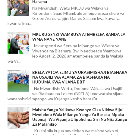
Haramu
Na Mwandishi Wetu MKUU wa Wilaya ya
Kinondoni, Saad Mtambule ameipongeza shule ya
Green Acres ya jijini Dar es Salaam kwa kuwa ya
kwanza kua...
MKURUGENZI WAMBUYA ATEMBELEA BANDA LA
WMA NANE NANE
Mkurugenzi wa Sera na Mipango wa Wizara ya
Viwanda na Biashara, Bw. Needpeace Wambuya
leo Agosti 2, 2026 ametembelea banda la Wakala
wa Vi...
BRELA YATOA ELIMU YA URASIMISHAJI BIASHARA
NA USAJILI WA ALAMA ZA BIASHARA NA
HUDUMA KWA VIJANA BBT
Na Mwandishi Wetu, Dodoma Wakala wa Usajili
wa Biashara na Leseni (BRELA) umewataka vijana
wanaoshiriki mpango wa Kujenga kesho bora (Bu...
Maisha Yangu Yalikuwa Kwenye Giza Nikiwa Sijui
Mwelekeo Wala Milango Yangu Ya Baraka, Mpaka
Usomaji Wa Viganja Ulipofichua Siri Na Njia Zangu
Za Mafanikio
Kuishi bila kujua mwelekeo wa maisha yako ni