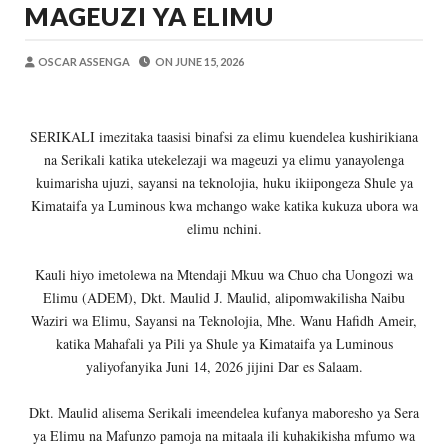
MAGEUZI YA ELIMU
Alex Sonna
-
Aug 08 2026
WMA YAPONGEZWA KWA KUANZISHA K
MSUMBA
-
Aug 08 2026
OSCAR ASSENGA
ON
JUNE 15, 2026
PROF. SHEMDOE AHAIDI TAMISEMI KU
MSUMBA
-
Aug 08 2026
SERIKALI imezitaka taasisi binafsi za elimu kuendelea kushirikiana
Niliteswa Na Ndoto Za Kutisha Usiku, M
na Serikali katika utekelezaji wa mageuzi ya elimu yanayolenga
Zawadi
-
Aug 08 2026
kuimarisha ujuzi, sayansi na teknolojia, huku ikiipongeza Shule ya
Nilinusurika Jela Kwa Dhuluma, Mpaka Ti
Kimataifa ya Luminous kwa mchango wake katika kukuza ubora wa
Zawadi
-
Aug 08 2026
elimu nchini.
TANZANIA YAANGAZA TEKNOLOJIA YA
OKULY BLOG
-
Aug 08 2026
Kauli hiyo imetolewa na Mtendaji Mkuu wa Chuo cha Uongozi wa
Elimu (ADEM), Dkt. Maulid J. Maulid, alipomwakilisha Naibu
Waziri wa Elimu, Sayansi na Teknolojia, Mhe. Wanu Hafidh Ameir,
katika Mahafali ya Pili ya Shule ya Kimataifa ya Luminous
yaliyofanyika Juni 14, 2026 jijini Dar es Salaam.
Dkt. Maulid alisema Serikali imeendelea kufanya maboresho ya Sera
ya Elimu na Mafunzo pamoja na mitaala ili kuhakikisha mfumo wa