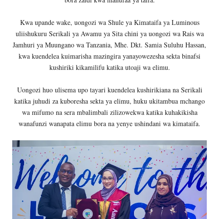
Kwa upande wake, uongozi wa Shule ya Kimataifa ya Luminous
uliishukuru Serikali ya Awamu ya Sita chini ya uongozi wa Rais wa
Jamhuri ya Muungano wa Tanzania, Mhe. Dkt. Samia Suluhu Hassan,
kwa kuendelea kuimarisha mazingira yanayowezesha sekta binafsi
kushiriki kikamilifu katika utoaji wa elimu.
Uongozi huo ulisema upo tayari kuendelea kushirikiana na Serikali
katika juhudi za kuboresha sekta ya elimu, huku ukitambua mchango
wa mifumo na sera mbalimbali zilizowekwa katika kuhakikisha
wanafunzi wanapata elimu bora na yenye ushindani wa kimataifa.