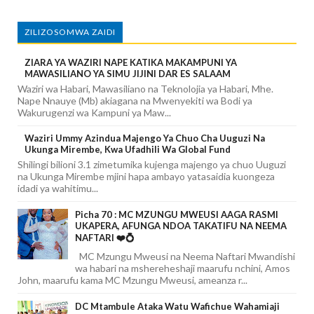
ZILIZOSOMWA ZAIDI
ZIARA YA WAZIRI NAPE KATIKA MAKAMPUNI YA
MAWASILIANO YA SIMU JIJINI DAR ES SALAAM
Waziri wa Habari, Mawasiliano na Teknolojia ya Habari, Mhe.
Nape Nnauye (Mb) akiagana na Mwenyekiti wa Bodi ya
Wakurugenzi wa Kampuni ya Maw...
Waziri Ummy Azindua Majengo Ya Chuo Cha Uuguzi Na
Ukunga Mirembe, Kwa Ufadhili Wa Global Fund
Shilingi bilioni 3.1 zimetumika kujenga majengo ya chuo Uuguzi
na Ukunga Mirembe mjini hapa ambayo yatasaidia kuongeza
idadi ya wahitimu...
Picha 70 : MC MZUNGU MWEUSI AAGA RASMI
UKAPERA, AFUNGA NDOA TAKATIFU NA NEEMA
NAFTARI ❤️💍
MC Mzungu Mweusi na Neema Naftari Mwandishi
wa habari na mshereheshaji maarufu nchini, Amos
John, maarufu kama MC Mzungu Mweusi, ameanza r...
DC Mtambule Ataka Watu Wafichue Wahamiaji