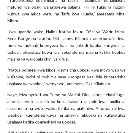
"Tunaendelea kushirikiana na taasisi mbalimbali kuhakikisha
mafundi waliobaki wanatolewa salama. Hili ni tukio la huzuni
kubwa kwa mkoa wetu na Taifa kwa ujumla," amesema Mhe.
Mhita.
Kwa upande wake, Naibu Katibu Mkuu Ofisi ya Waziri Mkuu
Sera, Bunge na Uratibu Dkt. James Kilabuko, ametoa wito kwa
timu ya uokoaji kuongeza kasi na juhudi katika shughuli za
uokoaji, akisisitiza kuwa kila sekunde ina maana katika kuokoa
maisha ya waliobaki chini ya kifusi.
“Natoa pongezi kwa kikosi kizima cha uokoaji kwa moyo wao wa
kujitolea, lakini ni muhimu sasa kuongeza kasi bila kuhatarisha
usalama wa waokoaji wenyewe,” amesema Dkt. Kilabuko.
Naye, Mwenyekiti wa Tume ya Madini, Dkt. Janet Lekashingo,
amefika eneo la tukio na kutoa salamu za pole kwa familia za
marehemu na wote walioathirika na ajali hiyo. Ametoa rai kwa
waokoaji kuendelea kuwa na umakini mkubwa na kutanguliza
usalama katika operesheni ya uokoaji.
“Hii ni ajali ya kusikitisha mno. Tume ya Madini inatoa pole kwa