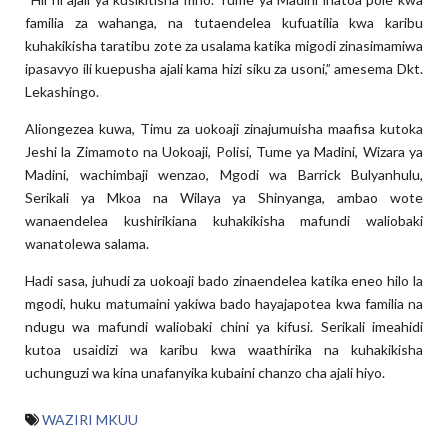
familia za wahanga, na tutaendelea kufuatilia kwa karibu
kuhakikisha taratibu zote za usalama katika migodi zinasimamiwa
ipasavyo ili kuepusha ajali kama hizi siku za usoni,” amesema Dkt.
Lekashingo.
Aliongezea kuwa, Timu za uokoaji zinajumuisha maafisa kutoka
Jeshi la Zimamoto na Uokoaji, Polisi, Tume ya Madini, Wizara ya
Madini, wachimbaji wenzao, Mgodi wa Barrick Bulyanhulu,
Serikali ya Mkoa na Wilaya ya Shinyanga, ambao wote
wanaendelea kushirikiana kuhakikisha mafundi waliobaki
wanatolewa salama.
Hadi sasa, juhudi za uokoaji bado zinaendelea katika eneo hilo la
mgodi, huku matumaini yakiwa bado hayajapotea kwa familia na
ndugu wa mafundi waliobaki chini ya kifusi. Serikali imeahidi
kutoa usaidizi wa karibu kwa waathirika na kuhakikisha
uchunguzi wa kina unafanyika kubaini chanzo cha ajali hiyo.
WAZIRI MKUU