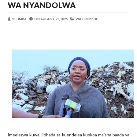
WA NYANDOLWA
BARRICK NORTH MARA YAZIDI KUBOR
MSUMBA
-
Aug 05 2026
MSUMBA
ON
AUGUST 21, 2025
WAZIRI MKUU,
WAKULIMA, WAFUGAJI, WAVUVI WAP
MSUMBA
-
Aug 05 2026
DKT. MSONDE: TBA NI KITOVU CHA FURSA ZA U
Alex Sonna
-
Aug 06 2026
NAIBU WAZIRI MAHUNDI ASHIRIKI MAP
MSUMBA
-
Aug 05 2026
WMA YAENDELEA KUTOA ELIMU YA V
MSUMBA
-
Aug 05 2026
KISHINDO CHA NGORONGORO SCHOLARSHIP
Alex Sonna
-
Aug 05 2026
Imeelezwa kuwa, jitihada za kuendelea kuokoa maisha baada ya