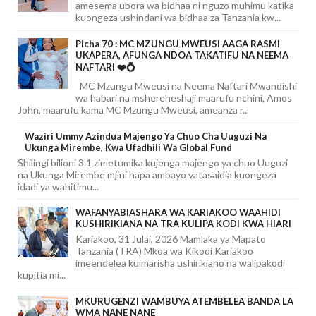
amesema ubora wa bidhaa ni nguzo muhimu katika
kuongeza ushindani wa bidhaa za Tanzania kw...
Picha 70 : MC MZUNGU MWEUSI AAGA RASMI
UKAPERA, AFUNGA NDOA TAKATIFU NA NEEMA
NAFTARI ❤️💍
MC Mzungu Mweusi na Neema Naftari Mwandishi
wa habari na mshereheshaji maarufu nchini, Amos
John, maarufu kama MC Mzungu Mweusi, ameanza r...
Waziri Ummy Azindua Majengo Ya Chuo Cha Uuguzi Na
Ukunga Mirembe, Kwa Ufadhili Wa Global Fund
Shilingi bilioni 3.1 zimetumika kujenga majengo ya chuo Uuguzi
na Ukunga Mirembe mjini hapa ambayo yatasaidia kuongeza
idadi ya wahitimu...
WAFANYABIASHARA WA KARIAKOO WAAHIDI
KUSHIRIKIANA NA TRA KULIPA KODI KWA HIARI
Kariakoo, 31 Julai, 2026 Mamlaka ya Mapato
Tanzania (TRA) Mkoa wa Kikodi Kariakoo
imeendelea kuimarisha ushirikiano na walipakodi
kupitia mi...
MKURUGENZI WAMBUYA ATEMBELEA BANDA LA
WMA NANE NANE