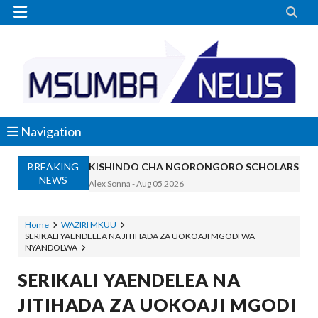


Navigation
KISHINDO CHA NGORONGORO SCHOLARSHIP
BREAKING
Alex Sonna
-
Aug 05 2026
NEWS
KAULIMBIU YA PSSSF YA ‘TUNALIPA J
OSCAR ASSENGA
-
Aug 05 2026
Home
WAZIRI MKUU
TANZANIA KUNUFAIKA NA SH. BILIONI 
SERIKALI YAENDELEA NA JITIHADA ZA UOKOAJI MGODI WA
OSCAR ASSENGA
-
Aug 05 2026
NYANDOLWA
TIRDO YAFICHUA FURSA ZA BIASHARA
SERIKALI YAENDELEA NA
OSCAR ASSENGA
-
Aug 05 2026
WAKAGUZI WA MAFUTA WAIMARISHA UDHIBIT
JITIHADA ZA UOKOAJI MGODI
Alex Sonna
-
Aug 05 2026