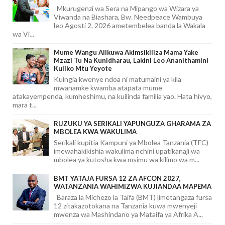
Mkurugenzi wa Sera na Mipango wa Wizara ya
Viwanda na Biashara, Bw. Needpeace Wambuya
leo Agosti 2, 2026 ametembelea banda la Wakala
wa Vi...
Mume Wangu Alikuwa Akimsikiliza Mama Yake
Mzazi Tu Na Kunidharau, Lakini Leo Ananithamini
Kuliko Mtu Yeyote
Kuingia kwenye ndoa ni matumaini ya kila
mwanamke kwamba atapata mume
atakayempenda, kumheshimu, na kuilinda familia yao. Hata hivyo,
mara t...
RUZUKU YA SERIKALI YAPUNGUZA GHARAMA ZA
MBOLEA KWA WAKULIMA
Serikali kupitia Kampuni ya Mbolea Tanzania (TFC)
imewahakikishia wakulima nchini upatikanaji wa
mbolea ya kutosha kwa msimu wa kilimo wa m...
BMT YATAJA FURSA 12 ZA AFCON 2027,
WATANZANIA WAHIMIZWA KUJIANDAA MAPEMA
Baraza la Michezo la Taifa (BMT) limetangaza fursa
12 zitakazotokana na Tanzania kuwa mwenyeji
mwenza wa Mashindano ya Mataifa ya Afrika A...