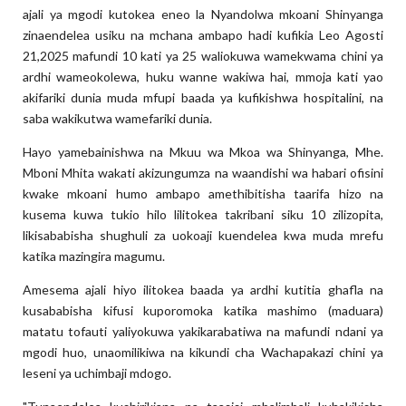
ajali ya mgodi kutokea eneo la Nyandolwa mkoani Shinyanga
zinaendelea usiku na mchana ambapo hadi kufikia Leo Agosti
21,2025 mafundi 10 kati ya 25 waliokuwa wamekwama chini ya
ardhi wameokolewa, huku wanne wakiwa hai, mmoja kati yao
akifariki dunia muda mfupi baada ya kufikishwa hospitalini, na
saba wakikutwa wamefariki dunia.
Hayo yamebainishwa na Mkuu wa Mkoa wa Shinyanga, Mhe.
Mboni Mhita wakati akizungumza na waandishi wa habari ofisini
kwake mkoani humo ambapo amethibitisha taarifa hizo na
kusema kuwa tukio hilo lilitokea takribani siku 10 zilizopita,
likisababisha shughuli za uokoaji kuendelea kwa muda mrefu
katika mazingira magumu.
Amesema ajali hiyo ilitokea baada ya ardhi kutitia ghafla na
kusababisha kifusi kuporomoka katika mashimo (maduara)
matatu tofauti yaliyokuwa yakikarabatiwa na mafundi ndani ya
mgodi huo, unaomilikiwa na kikundi cha Wachapakazi chini ya
leseni ya uchimbaji mdogo.