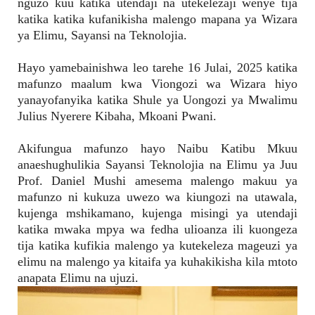
nguzo kuu katika utendaji na utekelezaji wenye tija
katika katika kufanikisha malengo mapana ya Wizara
ya Elimu, Sayansi na Teknolojia.
Hayo yamebainishwa leo tarehe 16 Julai, 2025 katika
mafunzo maalum kwa Viongozi wa Wizara hiyo
yanayofanyika katika Shule ya Uongozi ya Mwalimu
Julius Nyerere Kibaha, Mkoani Pwani.
Akifungua mafunzo hayo Naibu Katibu Mkuu
anaeshughulikia Sayansi Teknolojia na Elimu ya Juu
Prof. Daniel Mushi amesema malengo makuu ya
mafunzo ni kukuza uwezo wa kiungozi na utawala,
kujenga mshikamano, kujenga misingi ya utendaji
katika mwaka mpya wa fedha ulioanza ili kuongeza
tija katika kufikia malengo ya kutekeleza mageuzi ya
elimu na malengo ya kitaifa ya kuhakikisha kila mtoto
anapata Elimu na ujuzi.