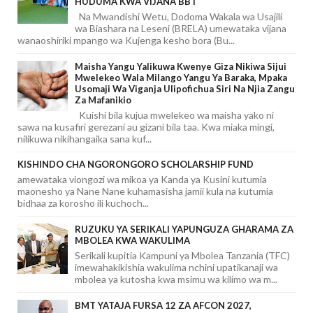
HUDUMA KWA VIJANA BBT
Na Mwandishi Wetu, Dodoma Wakala wa Usajili
wa Biashara na Leseni (BRELA) umewataka vijana
wanaoshiriki mpango wa Kujenga kesho bora (Bu...
Maisha Yangu Yalikuwa Kwenye Giza Nikiwa Sijui
Mwelekeo Wala Milango Yangu Ya Baraka, Mpaka
Usomaji Wa Viganja Ulipofichua Siri Na Njia Zangu
Za Mafanikio
Kuishi bila kujua mwelekeo wa maisha yako ni
sawa na kusafiri gerezani au gizani bila taa. Kwa miaka mingi,
nilikuwa nikihangaika sana kuf...
KISHINDO CHA NGORONGORO SCHOLARSHIP FUND
amewataka viongozi wa mikoa ya Kanda ya Kusini kutumia
maonesho ya Nane Nane kuhamasisha jamii kula na kutumia
bidhaa za korosho ili kuchoch...
RUZUKU YA SERIKALI YAPUNGUZA GHARAMA ZA
MBOLEA KWA WAKULIMA
Serikali kupitia Kampuni ya Mbolea Tanzania (TFC)
imewahakikishia wakulima nchini upatikanaji wa
mbolea ya kutosha kwa msimu wa kilimo wa m...
BMT YATAJA FURSA 12 ZA AFCON 2027,