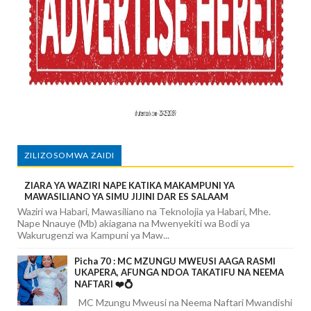
ZILIZOSOMWA ZAIDI
ZIARA YA WAZIRI NAPE KATIKA MAKAMPUNI YA
MAWASILIANO YA SIMU JIJINI DAR ES SALAAM
Waziri wa Habari, Mawasiliano na Teknolojia ya Habari, Mhe.
Nape Nnauye (Mb) akiagana na Mwenyekiti wa Bodi ya
Wakurugenzi wa Kampuni ya Maw...
Picha 70 : MC MZUNGU MWEUSI AAGA RASMI
UKAPERA, AFUNGA NDOA TAKATIFU NA NEEMA
NAFTARI ❤️💍
MC Mzungu Mweusi na Neema Naftari Mwandishi