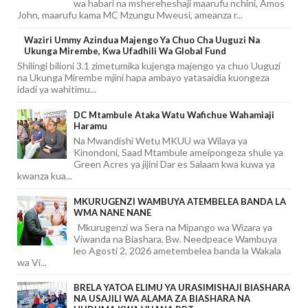
wa habari na mshereheshaji maarufu nchini, Amos
John, maarufu kama MC Mzungu Mweusi, ameanza r...
Waziri Ummy Azindua Majengo Ya Chuo Cha Uuguzi Na
Ukunga Mirembe, Kwa Ufadhili Wa Global Fund
Shilingi bilioni 3.1 zimetumika kujenga majengo ya chuo Uuguzi
na Ukunga Mirembe mjini hapa ambayo yatasaidia kuongeza
idadi ya wahitimu...
DC Mtambule Ataka Watu Wafichue Wahamiaji
Haramu
Na Mwandishi Wetu MKUU wa Wilaya ya
Kinondoni, Saad Mtambule ameipongeza shule ya
Green Acres ya jijini Dar es Salaam kwa kuwa ya
kwanza kua...
MKURUGENZI WAMBUYA ATEMBELEA BANDA LA
WMA NANE NANE
Mkurugenzi wa Sera na Mipango wa Wizara ya
Viwanda na Biashara, Bw. Needpeace Wambuya
leo Agosti 2, 2026 ametembelea banda la Wakala
wa Vi...
BRELA YATOA ELIMU YA URASIMISHAJI BIASHARA
NA USAJILI WA ALAMA ZA BIASHARA NA