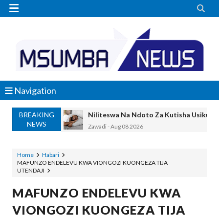


Navigation
BREAKING
Nilinusurika Jela Kwa Dhuluma, Mpaka Ti
NEWS
Zawadi
-
Aug 08 2026
TANZANIA YAANGAZA TEKNOLOJIA YA
OKULY BLOG
-
Aug 08 2026
Home
Habari
MAFUNZO ENDELEVU KWA VIONGOZI KUONGEZA TIJA
MGALU APONGEZA HATUA ZA SERIKALI
UTENDAJI
MSUMBA
-
Aug 08 2026
WMA YAPONGEZWA KWA KUANZISHA K
MAFUNZO ENDELEVU KWA
OKULY BLOG
-
Aug 08 2026
VIONGOZI KUONGEZA TIJA
TBS Yaendelea Kutoa Elimu Ya Uthibiti