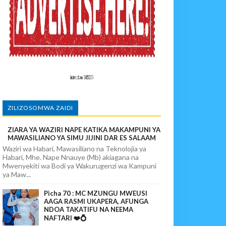
MU YA VIPIMO
MA KWA VIJANA BBT
ZILIZOSOMWA ZAIDI
ZIARA YA WAZIRI NAPE KATIKA MAKAMPUNI YA
MAWASILIANO YA SIMU JIJINI DAR ES SALAAM
Waziri wa Habari, Mawasiliano na Teknolojia ya
Habari, Mhe. Nape Nnauye (Mb) akiagana na
Mwenyekiti wa Bodi ya Wakurugenzi wa Kampuni
ya Maw...
Picha 70 : MC MZUNGU MWEUSI
AAGA RASMI UKAPERA, AFUNGA
NDOA TAKATIFU NA NEEMA
NAFTARI ❤️💍