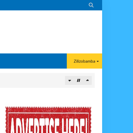

Zilizobamba
paka Usomaji Wa Viganja Ulipofichua Siri Na Njia Zangu Za Mafanik
povunja Mikosi Na Kushuhudia Tajiriba Ikirejea Nyumbani
sha Kushika Mimba Na Kufuta Machozi Yangu