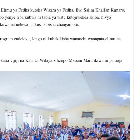
limu ya Fedha kutoka Wizara ya Fedha, Bw. Salim Khalfan Kimaro,
yenye riba kubwa ni tabia ya watu kutojiwekea akiba, hivyo
a kuwa na uelewa na kusababisha changamoto.
rogram endelevu, lengo ni kuhakikisha wananchi wanapata elimu na
 katia vijiji na Kata za Wilaya zilizopo Mkoani Mara ikiwa ni pamoja