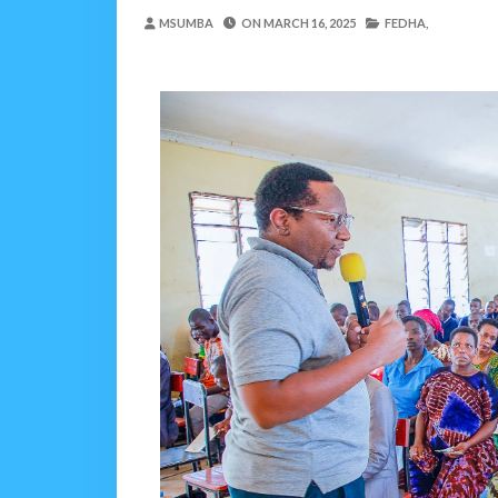
NAIBU WAZIRI CHAND
MSUMBA
ON
MARCH 16, 2025
FEDHA,
OSCAR ASSENGA
-
Aug 06 202
TBS YATOA ELIMU YA
OSCAR ASSENGA
-
Aug 06 202
WAZIRI AWESO AAGIZA 
MSUMBA
-
Aug 06 2026
WAJASIRIAMALI KUTOK
MSUMBA
-
Aug 06 2026
BRELA YATOA ELIMU YA URASIM
Alex Sonna
-
Aug 06 2026
DC Mtambule Ataka Wat
OSCAR ASSENGA
-
Aug 06 202