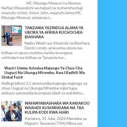
MC Mzungu Mweusi na Neema
Naftari Mwandishi wa habari na mshereheshaji
maarufu nchini, Amos John, maarufu kama MC
Mzungu Mweusi, ameanza r...
TANZANIA YAZINDUA ALAMA YA
UBORA YA AFRIKA KUCHOCHEA
BIASHARA
Naibu Waziri wa Viwanda na Biashara,
Denis Londo, amesema ubora wa
bidhaa ni nguzo muhimu katika kuongeza
ushindani wa bidhaa za Tanzania kw...
Waziri Ummy Azindua Majengo Ya Chuo Cha
Uuguzi Na Ukunga Mirembe, Kwa Ufadhili Wa
Global Fund
Shilingi bilioni 3.1 zimetumika kujenga majengo ya
chuo Uuguzi na Ukunga Mirembe mjini hapa
ambayo yatasaidia kuongeza idadi ya wahitimu...
WAFANYABIASHARA WA KARIAKOO
WAAHIDI KUSHIRIKIANA NA TRA
KULIPA KODI KWA HIARI
Kariakoo, 31 Julai, 2026 Mamlaka ya
Mapato Tanzania (TRA) Mkoa wa