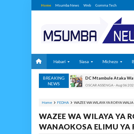
Home
Msumba News
Web
Gomma Tech
Habari
Siasa
Michezo
BREAKING
Maisha Yangu Yalikuwa K
NEWS
Zawadi
-
Aug 06 2026
MWANRI APOKELEWA 
OSCAR ASSENGA
-
Aug 06 202
Home
FEDHA
WAZEE WA WILAYA YA RORYA WALIA
Umaskini Na Madeni Yali
WAZEE WA WILAYA YA R
Zawadi
-
Aug 06 2026
Nilitafuta Mtoto Kwa Za
WANAOKOSA ELIMU YA 
Zawadi
-
Aug 06 2026