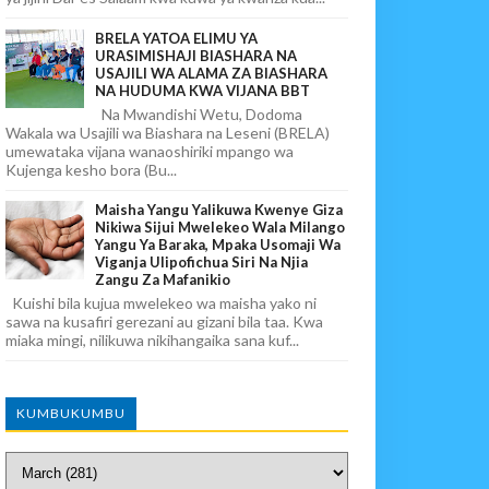
BRELA YATOA ELIMU YA
URASIMISHAJI BIASHARA NA
USAJILI WA ALAMA ZA BIASHARA
NA HUDUMA KWA VIJANA BBT
Na Mwandishi Wetu, Dodoma
Wakala wa Usajili wa Biashara na Leseni (BRELA)
umewataka vijana wanaoshiriki mpango wa
Kujenga kesho bora (Bu...
Maisha Yangu Yalikuwa Kwenye Giza
Nikiwa Sijui Mwelekeo Wala Milango
Yangu Ya Baraka, Mpaka Usomaji Wa
Viganja Ulipofichua Siri Na Njia
Zangu Za Mafanikio
Kuishi bila kujua mwelekeo wa maisha yako ni
sawa na kusafiri gerezani au gizani bila taa. Kwa
miaka mingi, nilikuwa nikihangaika sana kuf...
KUMBUKUMBU