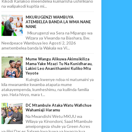
Kikodi Kariakoo imeendelea kuimarisha ushirikiano
na walipakodi kupitia mi...
MKURUGENZI WAMBUYA
ATEMBELEA BANDA LA WMA NANE
NANE
Mkurugenzi wa Sera na Mipango wa
Wizara ya Viwanda na Biashara, Bw.
Needpeace Wambuya leo Agosti 2, 2026
ametembelea banda la Wakala wa Vi...
Mume Wangu Alikuwa Akimsikiliza
Mama Yake Mzazi Tu Na Kunidharau,
Lakini Leo Ananithamini Kuliko Mtu
Yeyote
Kuingia kwenye ndoa ni matumaini ya
kila mwanamke kwamba atapata mume
atakayempenda, kumheshimu, na kuilinda familia
yao. Hata hivyo, mara t...
DC Mtambule Ataka Watu Wafichue
Wahamiaji Haramu
Na Mwandishi Wetu MKUU wa
Wilaya ya Kinondoni, Saad Mtambule
ameipongeza shule ya Green Acres
ya jijini Dar es Salaam kwa kuwa ya kwanza kua...