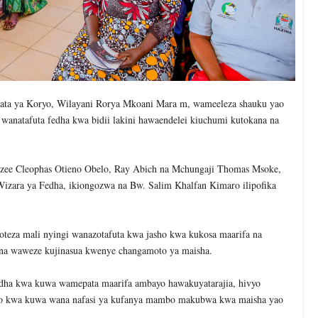
ata ya Koryo, Wilayani Rorya Mkoani Mara m, wameeleza shauku yao
 wanatafuta fedha kwa bidii lakini hawaendelei kiuchumi kutokana na
zee Cleophas Otieno Obelo, Ray Abich na Mchungaji Thomas Msoke,
izara ya Fedha, ikiongozwa na Bw. Salim Khalfan Kimaro ilipofika
teza mali nyingi wanazotafuta kwa jasho kwa kukosa maarifa na
vijana waweze kujinasua kwenye changamoto ya maisha.
edha kwa kuwa wamepata maarifa ambayo hawakuyatarajia, hivyo
ayo kwa kuwa wana nafasi ya kufanya mambo makubwa kwa maisha yao