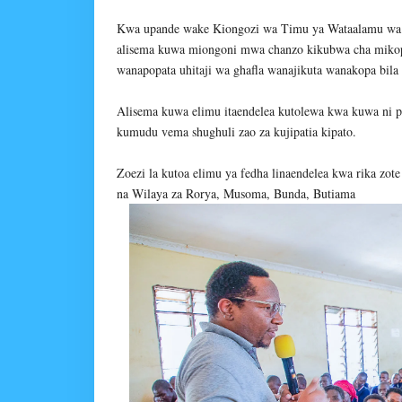
Kwa upande wake Kiongozi wa Timu ya Wataalamu wa E
alisema kuwa miongoni mwa chanzo kikubwa cha mikopo 
wanapopata uhitaji wa ghafla wanajikuta wanakopa bil
Alisema kuwa elimu itaendelea kutolewa kwa kuwa ni p
kumudu vema shughuli zao za kujipatia kipato.
Zoezi la kutoa elimu ya fedha linaendelea kwa rika zote
na Wilaya za Rorya, Musoma, Bunda, Butiama