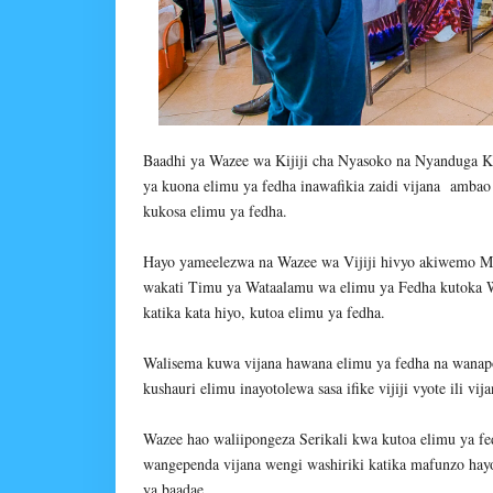
Baadhi ya Wazee wa Kijiji cha Nyasoko na Nyanduga K
ya kuona elimu ya fedha inawafikia zaidi vijana ambao
kukosa elimu ya fedha.
Hayo yameelezwa na Wazee wa Vijiji hivyo akiwemo M
wakati Timu ya Wataalamu wa elimu ya Fedha kutoka W
katika kata hiyo, kutoa elimu ya fedha.
Walisema kuwa vijana hawana elimu ya fedha na wanapo
kushauri elimu inayotolewa sasa ifike vijiji vyote ili 
Wazee hao waliipongeza Serikali kwa kutoa elimu ya f
wangependa vijana wengi washiriki katika mafunzo h
ya baadae.