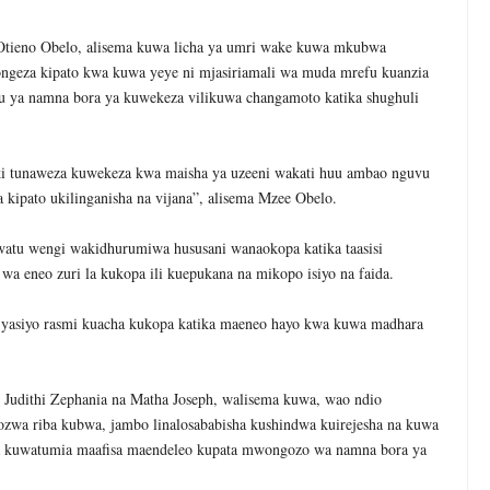
Otieno Obelo, alisema kuwa licha ya umri wake kuwa mkubwa
geza kipato kwa kuwa yeye ni mjasiriamali wa muda mrefu kuanzia
u ya namna bora ya kuwekeza vilikuwa changamoto katika shughuli
 tunaweza kuwekeza kwa maisha ya uzeeni wakati huu ambao nguvu
a kipato ukilinganisha na vijana”, alisema Mzee Obelo.
atu wengi wakidhurumiwa hususani wanaokopa katika taasisi
 wa eneo zuri la kukopa ili kuepukana na mikopo isiyo na faida.
 yasiyo rasmi kuacha kukopa katika maeneo hayo kwa kuwa madhara
udithi Zephania na Matha Joseph, walisema kuwa, wao ndio
zwa riba kubwa, jambo linalosababisha kushindwa kuirejesha na kuwa
za kuwatumia maafisa maendeleo kupata mwongozo wa namna bora ya