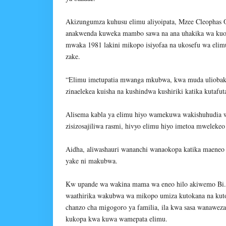
Akizungumza kuhusu elimu aliyoipata, Mzee Cleophas 
anakwenda kuweka mambo sawa na ana uhakika wa kuon
mwaka 1981 lakini mikopo isiyofaa na ukosefu wa elim
zake.
“Elimu imetupatia mwanga mkubwa, kwa muda uliobaki
zinaelekea kuisha na kushindwa kushiriki katika kutafut
Alisema kabla ya elimu hiyo wamekuwa wakishuhudia w
zisizosajiliwa rasmi, hivyo elimu hiyo imetoa mwelekeo
Aidha, aliwashauri wananchi wanaokopa katika maeneo
yake ni makubwa.
Kw upande wa wakina mama wa eneo hilo akiwemo Bi. J
waathirika wakubwa wa mikopo umiza kutokana na kuto
chanzo cha migogoro ya familia, ila kwa sasa wanawe
kukopa kwa kuwa wamepata elimu.