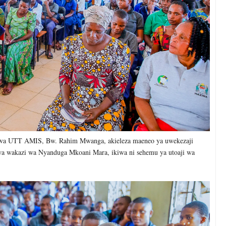
wa UTT AMIS, Bw. Rahim Mwanga, akieleza maeneo ya uwekezaji
 kwa wakazi wa Nyanduga Mkoani Mara, ikiwa ni sehemu ya utoaji wa