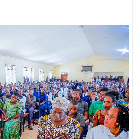
E ARIDHISHWA NA HUDUMA ZA TADB KWA WAKULIMA
6
 UBORA WA BIDHAA KATIKA MAONESHO NANENANE ARUSHA
6
MILIONI 508 ZIPELEKWE MRADI WA MAJI GIDAS
A PEMBA WATEMBELEA BANDA LA WMA NANE NANE, WAPATA ELI
ISHAJI BIASHARA NA USAJILI WA ALAMA ZA BIASHARA NA HUDU
u Wafichue Wahamiaji Haramu
6