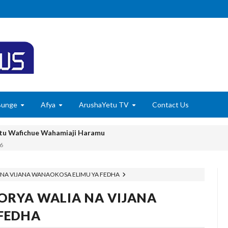
Bunge
Afya
ArushaYetu TV
Contact Us
wenye Giza Nikiwa Sijui Mwelekeo Wala Milango Yangu Ya Baraka, M
MAKAO MAKUU YA CCM DODOMA
6
 NA VIJANA WANAOKOSA ELIMU YA FEDHA
tishia Kuangamiza Heshima Na Maisha Ya Familia Yangu, Mpaka Nili
ORYA WALIA NA VIJANA
idi Ya Miaka Saba Bila Mafanikio, Mpaka Tiba Ya Asili Iliponiweze
FEDHA