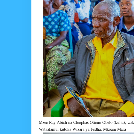
Mzee Ray Abich na Cleophas Otieno Obelo (kulia), wak
Wataalamul kutoka Wizara ya Fedha, Mkoani Mara