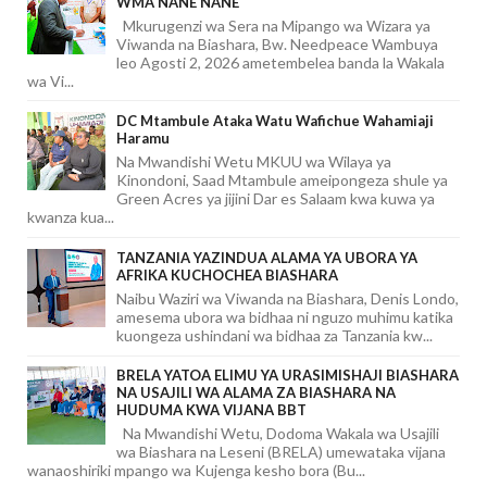
WMA NANE NANE
Mkurugenzi wa Sera na Mipango wa Wizara ya
Viwanda na Biashara, Bw. Needpeace Wambuya
leo Agosti 2, 2026 ametembelea banda la Wakala
wa Vi...
DC Mtambule Ataka Watu Wafichue Wahamiaji
Haramu
Na Mwandishi Wetu MKUU wa Wilaya ya
Kinondoni, Saad Mtambule ameipongeza shule ya
Green Acres ya jijini Dar es Salaam kwa kuwa ya
kwanza kua...
TANZANIA YAZINDUA ALAMA YA UBORA YA
AFRIKA KUCHOCHEA BIASHARA
Naibu Waziri wa Viwanda na Biashara, Denis Londo,
amesema ubora wa bidhaa ni nguzo muhimu katika
kuongeza ushindani wa bidhaa za Tanzania kw...
BRELA YATOA ELIMU YA URASIMISHAJI BIASHARA
NA USAJILI WA ALAMA ZA BIASHARA NA
HUDUMA KWA VIJANA BBT
Na Mwandishi Wetu, Dodoma Wakala wa Usajili
wa Biashara na Leseni (BRELA) umewataka vijana
wanaoshiriki mpango wa Kujenga kesho bora (Bu...