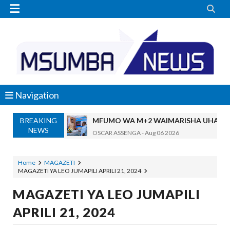


Navigation
BREAKING
DKT. SIMBEYE AWATAKA WAKUU WA VYUO KUZ
NEWS
Alex Sonna
-
Aug 06 2026
SERIKALI YASISITIZA USHINDANI WA HAKI K
Alex Sonna
-
Aug 06 2026
Home
MAGAZETI
MAGAZETI YA LEO JUMAPILI APRILI 21, 2024
SERIKALI INATAMBUA MCHANGO WA W
OSCAR ASSENGA
-
Aug 06 2026
MAGAZETI YA LEO JUMAPILI
RAIS SAMIA, MUSEVEN WASHUHUDIA M
APRILI 21, 2024
OSCAR ASSENGA
-
Aug 06 2026
BRELA YATOA ELIMU YA URASIMISHAJI BIASH