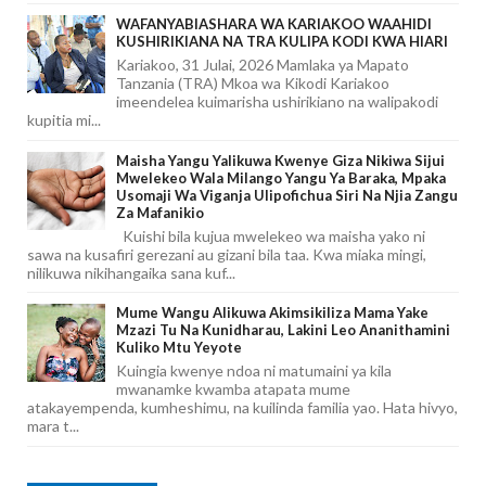
WAFANYABIASHARA WA KARIAKOO WAAHIDI
KUSHIRIKIANA NA TRA KULIPA KODI KWA HIARI
Kariakoo, 31 Julai, 2026 Mamlaka ya Mapato
Tanzania (TRA) Mkoa wa Kikodi Kariakoo
imeendelea kuimarisha ushirikiano na walipakodi
kupitia mi...
Maisha Yangu Yalikuwa Kwenye Giza Nikiwa Sijui
Mwelekeo Wala Milango Yangu Ya Baraka, Mpaka
Usomaji Wa Viganja Ulipofichua Siri Na Njia Zangu
Za Mafanikio
Kuishi bila kujua mwelekeo wa maisha yako ni
sawa na kusafiri gerezani au gizani bila taa. Kwa miaka mingi,
nilikuwa nikihangaika sana kuf...
Mume Wangu Alikuwa Akimsikiliza Mama Yake
Mzazi Tu Na Kunidharau, Lakini Leo Ananithamini
Kuliko Mtu Yeyote
Kuingia kwenye ndoa ni matumaini ya kila
mwanamke kwamba atapata mume
atakayempenda, kumheshimu, na kuilinda familia yao. Hata hivyo,
mara t...