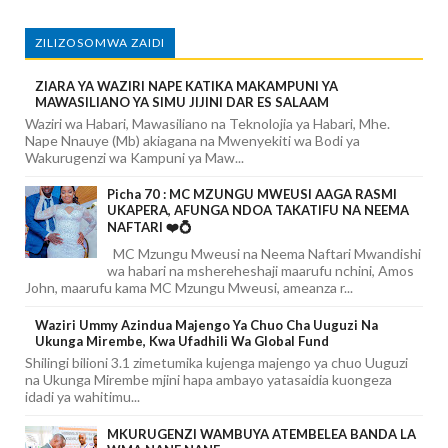
ZILIZOSOMWA ZAIDI
ZIARA YA WAZIRI NAPE KATIKA MAKAMPUNI YA
MAWASILIANO YA SIMU JIJINI DAR ES SALAAM
Waziri wa Habari, Mawasiliano na Teknolojia ya Habari, Mhe.
Nape Nnauye (Mb) akiagana na Mwenyekiti wa Bodi ya
Wakurugenzi wa Kampuni ya Maw...
Picha 70 : MC MZUNGU MWEUSI AAGA RASMI
UKAPERA, AFUNGA NDOA TAKATIFU NA NEEMA
NAFTARI ❤️💍
MC Mzungu Mweusi na Neema Naftari Mwandishi
wa habari na mshereheshaji maarufu nchini, Amos
John, maarufu kama MC Mzungu Mweusi, ameanza r...
Waziri Ummy Azindua Majengo Ya Chuo Cha Uuguzi Na
Ukunga Mirembe, Kwa Ufadhili Wa Global Fund
Shilingi bilioni 3.1 zimetumika kujenga majengo ya chuo Uuguzi
na Ukunga Mirembe mjini hapa ambayo yatasaidia kuongeza
idadi ya wahitimu...
MKURUGENZI WAMBUYA ATEMBELEA BANDA LA