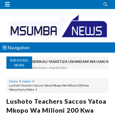


Navigation
BREAKING
SERIKALI YASISITIZA USHINDANI WA HAKI K
NEWS
Alex Sonna
-
Aug 06 2026
SERIKALI INATAMBUA MCHANGO WA W
OSCAR ASSENGA
-
Aug 06 2026
Home
Habari
Lushoto Teachers Saccos Yatoa Mkopo Wa Milioni 200 Kwa
RAIS SAMIA, MUSEVEN WASHUHUDIA M
Wanachama Wake
OSCAR ASSENGA
-
Aug 06 2026
BRELA YATOA ELIMU YA URASIMISHAJI BIASH
Lushoto Teachers Saccos Yatoa
Alex Sonna
-
Aug 06 2026
Mkopo Wa Milioni 200 Kwa
DC Mtambule Ataka Watu Wafichue Wa