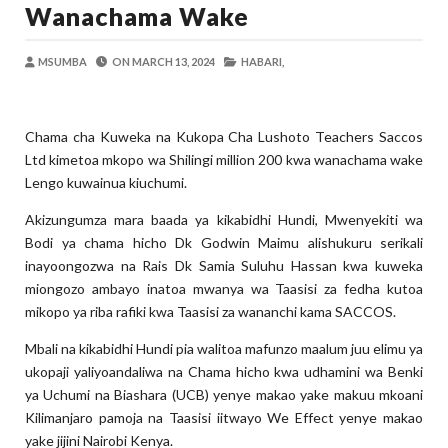
Wanachama Wake
OSCAR ASSENGA
-
Aug 06 2026
Maisha Yangu Yalikuwa Kwenye Giza Niki
Zawadi
-
Aug 06 2026
MSUMBA
ON
MARCH 13, 2024
HABARI,
MWANRI APOKELEWA MAKAO MAKUU
OSCAR ASSENGA
-
Aug 06 2026
Chama cha Kuweka na Kukopa Cha Lushoto Teachers Saccos
PINDA APONGEZA TVLA KWA KUJENG
Ltd kimetoa mkopo wa Shilingi million 200 kwa wanachama wake
OSCAR ASSENGA
-
Aug 06 2026
Lengo kuwainua kiuchumi.
MFUMO WA M+2 WAIMARISHA UHAKIK
OSCAR ASSENGA
-
Aug 06 2026
Akizungumza mara baada ya kikabidhi Hundi, Mwenyekiti wa
DKT. SIMBEYE AWATAKA WAKUU WA VYUO KUZ
Bodi ya chama hicho Dk Godwin Maimu alishukuru serikali
Alex Sonna
-
Aug 06 2026
inayoongozwa na Rais Dk Samia Suluhu Hassan kwa kuweka
miongozo ambayo inatoa mwanya wa Taasisi za fedha kutoa
mikopo ya riba rafiki kwa Taasisi za wananchi kama SACCOS.
Mbali na kikabidhi Hundi pia walitoa mafunzo maalum juu elimu ya
ukopaji yaliyoandaliwa na Chama hicho kwa udhamini wa Benki
ya Uchumi na Biashara (UCB) yenye makao yake makuu mkoani
Kilimanjaro pamoja na Taasisi iitwayo We Effect yenye makao
yake jijini Nairobi Kenya.