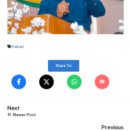
Habari
Share To:
Next
Newer Post
Previous