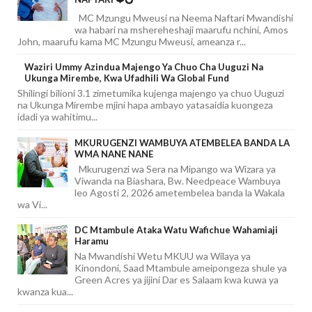
MC Mzungu Mweusi na Neema Naftari Mwandishi
wa habari na mshereheshaji maarufu nchini, Amos
John, maarufu kama MC Mzungu Mweusi, ameanza r...
Waziri Ummy Azindua Majengo Ya Chuo Cha Uuguzi Na
Ukunga Mirembe, Kwa Ufadhili Wa Global Fund
Shilingi bilioni 3.1 zimetumika kujenga majengo ya chuo Uuguzi
na Ukunga Mirembe mjini hapa ambayo yatasaidia kuongeza
idadi ya wahitimu...
MKURUGENZI WAMBUYA ATEMBELEA BANDA LA
WMA NANE NANE
Mkurugenzi wa Sera na Mipango wa Wizara ya
Viwanda na Biashara, Bw. Needpeace Wambuya
leo Agosti 2, 2026 ametembelea banda la Wakala
wa Vi...
DC Mtambule Ataka Watu Wafichue Wahamiaji
Haramu
Na Mwandishi Wetu MKUU wa Wilaya ya
Kinondoni, Saad Mtambule ameipongeza shule ya
Green Acres ya jijini Dar es Salaam kwa kuwa ya
kwanza kua...