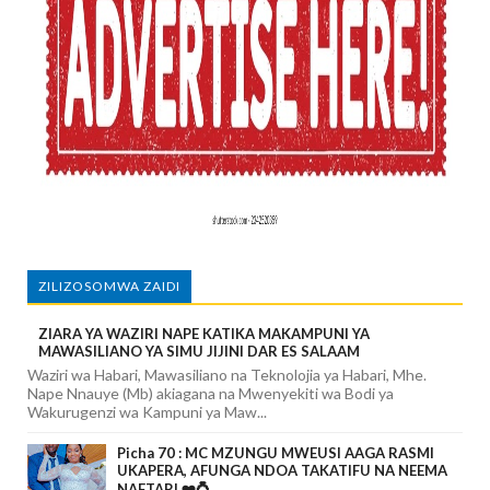
ZILIZOSOMWA ZAIDI
ZIARA YA WAZIRI NAPE KATIKA MAKAMPUNI YA
MAWASILIANO YA SIMU JIJINI DAR ES SALAAM
Waziri wa Habari, Mawasiliano na Teknolojia ya Habari, Mhe.
Nape Nnauye (Mb) akiagana na Mwenyekiti wa Bodi ya
Wakurugenzi wa Kampuni ya Maw...
Picha 70 : MC MZUNGU MWEUSI AAGA RASMI
UKAPERA, AFUNGA NDOA TAKATIFU NA NEEMA
NAFTARI ❤️💍