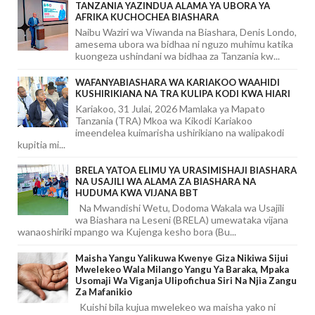
TANZANIA YAZINDUA ALAMA YA UBORA YA
AFRIKA KUCHOCHEA BIASHARA
Naibu Waziri wa Viwanda na Biashara, Denis Londo,
amesema ubora wa bidhaa ni nguzo muhimu katika
kuongeza ushindani wa bidhaa za Tanzania kw...
WAFANYABIASHARA WA KARIAKOO WAAHIDI
KUSHIRIKIANA NA TRA KULIPA KODI KWA HIARI
Kariakoo, 31 Julai, 2026 Mamlaka ya Mapato
Tanzania (TRA) Mkoa wa Kikodi Kariakoo
imeendelea kuimarisha ushirikiano na walipakodi
kupitia mi...
BRELA YATOA ELIMU YA URASIMISHAJI BIASHARA
NA USAJILI WA ALAMA ZA BIASHARA NA
HUDUMA KWA VIJANA BBT
Na Mwandishi Wetu, Dodoma Wakala wa Usajili
wa Biashara na Leseni (BRELA) umewataka vijana
wanaoshiriki mpango wa Kujenga kesho bora (Bu...
Maisha Yangu Yalikuwa Kwenye Giza Nikiwa Sijui
Mwelekeo Wala Milango Yangu Ya Baraka, Mpaka
Usomaji Wa Viganja Ulipofichua Siri Na Njia Zangu
Za Mafanikio
Kuishi bila kujua mwelekeo wa maisha yako ni