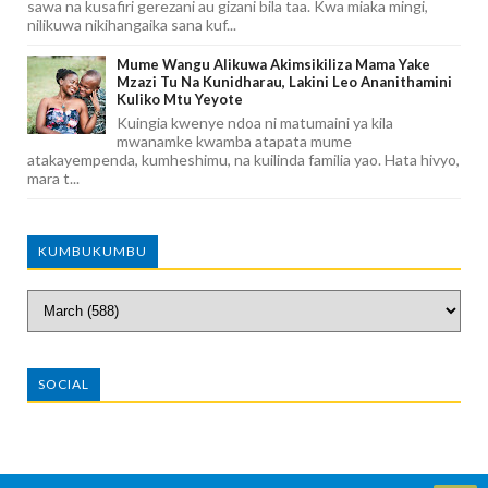
sawa na kusafiri gerezani au gizani bila taa. Kwa miaka mingi,
nilikuwa nikihangaika sana kuf...
Mume Wangu Alikuwa Akimsikiliza Mama Yake
Mzazi Tu Na Kunidharau, Lakini Leo Ananithamini
Kuliko Mtu Yeyote
Kuingia kwenye ndoa ni matumaini ya kila
mwanamke kwamba atapata mume
atakayempenda, kumheshimu, na kuilinda familia yao. Hata hivyo,
mara t...
KUMBUKUMBU
SOCIAL