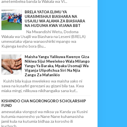
ametembelea banda la Wakala wa Vi...
BRELA YATOA ELIMU YA
URASIMISHAJI BIASHARA NA
USAJILI WA ALAMA ZA BIASHARA
NA HUDUMA KWA VIJANA BBT
Na Mwandishi Wetu, Dodoma
Wakala wa Usajili wa Biashara na Leseni (BRELA)
umewataka vijana wanaoshiriki mpango wa
Kujenga kesho bora (Bu...
Maisha Yangu Yalikuwa Kwenye Giza
Nikiwa Sijui Mwelekeo Wala Milango
Yangu Ya Baraka, Mpaka Usomaji Wa
Viganja Ulipofichua Siri Na Njia
Zangu Za Mafanikio
Kuishi bila kujua mwelekeo wa maisha yako ni
sawa na kusafiri gerezani au gizani bila taa. Kwa
miaka mingi, nilikuwa nikihangaika sana kuf...
KISHINDO CHA NGORONGORO SCHOLARSHIP
FUND
amewataka viongozi wa mikoa ya Kanda ya Kusini
kutumia maonesho ya Nane Nane kuhamasisha
jamii kula na kutumia bidhaa za korosho ili
kuchoch...