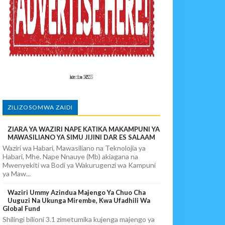
IA 88
EKEZAJI
ZILIZOSOMWA ZAIDI
ZIARA YA WAZIRI NAPE KATIKA MAKAMPUNI YA
MAWASILIANO YA SIMU JIJINI DAR ES SALAAM
Waziri wa Habari, Mawasiliano na Teknolojia ya
Habari, Mhe. Nape Nnauye (Mb) akiagana na
Mwenyekiti wa Bodi ya Wakurugenzi wa Kampuni
ya Maw...
Waziri Ummy Azindua Majengo Ya Chuo Cha
Uuguzi Na Ukunga Mirembe, Kwa Ufadhili Wa
Global Fund
Shilingi bilioni 3.1 zimetumika kujenga majengo ya