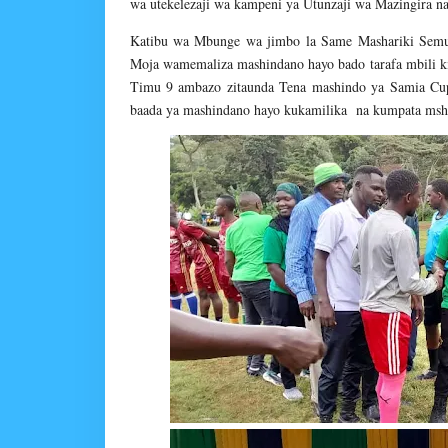
wa utekelezaji wa kampeni ya Utunzaji wa Mazingira na
Katibu wa Mbunge wa jimbo la Same Mashariki Semu 
Moja wamemaliza mashindano hayo bado tarafa mbili ki
Timu 9 ambazo zitaunda Tena mashindo ya Samia Cup 
baada ya mashindano hayo kukamilika na kumpata msh