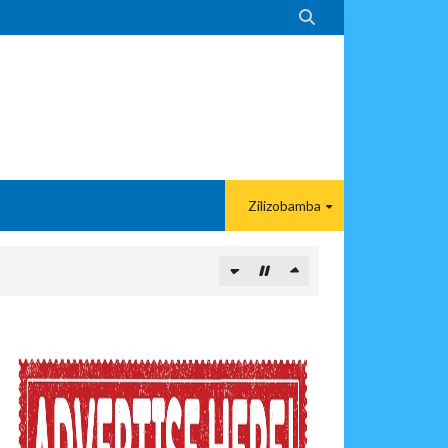

Zilizobamba
 DART
A EACOP