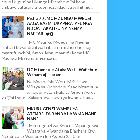
chuo Uuguzi na Ukunga Mirembe mjini hapa
ambayo yatasaidia kuongeza idadi ya wahitimu...
Picha 70 : MC MZUNGU MWEUSI
AAGA RASMI UKAPERA, AFUNGA
NDOA TAKATIFU NA NEEMA
NAFTARI ❤️💍
MC Mzungu Mweusi na Neema
Naftari Mwandishi wa habari na mshereheshaji
maarufu nchini, Amos John, maarufu kama MC
Mzungu Mweusi, ameanza r...
DC Mtambule Ataka Watu Wafichue
Wahamiaji Haramu
Na Mwandishi Wetu MKUU wa
Wilaya ya Kinondoni, Saad Mtambule
ameipongeza shule ya Green Acres
ya jijini Dar es Salaam kwa kuwa ya kwanza kua...
MKURUGENZI WAMBUYA
ATEMBELEA BANDA LA WMA NANE
NANE
Mkurugenzi wa Sera na Mipango wa
Wizara ya Viwanda na Biashara, Bw.
Needpeace Wambuya leo Agosti 2, 2026