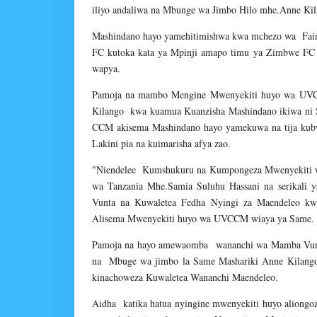
iliyo andaliwa na Mbunge wa Jimbo Hilo mhe.Anne Kil
Mashindano hayo yamehitimishwa kwa mchezo wa Faina
FC kutoka kata ya Mpinji amapo timu ya Zimbwe FC 
wapya.
Pamoja na mambo Mengine Mwenyekiti huyo wa UV
Kilango kwa kuamua Kuanzisha Mashindano ikiwa ni S
CCM akisema Mashindano hayo yamekuwa na tija ku
Lakini pia na kuimarisha afya zao.
"Niendelee Kumshukuru na Kumpongeza Mwenyekiti we
wa Tanzania Mhe.Samia Suluhu Hassani na serikali
Vunta na Kuwaletea Fedha Nyingi za Maendeleo kwen
Alisema Mwenyekiti huyo wa UVCCM wiaya ya Same.
Pamoja na hayo amewaomba wananchi wa Mamba Vunt
na Mbuge wa jimbo la Same Mashariki Anne Kilango
kinachoweza Kuwaletea Wananchi Maendeleo.
Aidha katika hatua nyingine mwenyekiti huyo aliongo