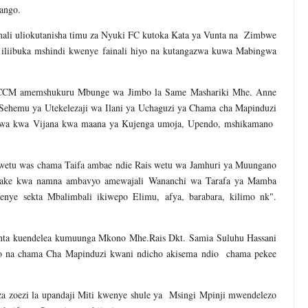
ango.
li uliokutanisha timu za Nyuki FC kutoka Kata ya Vunta na Zimbwe
iliibuka mshindi kwenye fainali hiyo na kutangazwa kuwa Mabingwa
CCM amemshukuru Mbunge wa Jimbo la Same Mashariki Mhe. Anne
ehemu ya Utekelezaji wa Ilani ya Uchaguzi ya Chama cha Mapinduzi
bwa kwa Vijana kwa maana ya Kujenga umoja, Upendo, mshikamano
tu was chama Taifa ambae ndie Rais wetu wa Jamhuri ya Muungano
 yake kwa namna ambavyo amewajali Wananchi wa Tarafa ya Mamba
ye sekta Mbalimbali ikiwepo Elimu, afya, barabara, kilimo nk".
a kuendelea kumuunga Mkono Mhe.Rais Dkt. Samia Suluhu Hassani
 na chama Cha Mapinduzi kwani ndicho akisema ndio chama pekee
za zoezi la upandaji Miti kwenye shule ya Msingi Mpinji mwendelezo