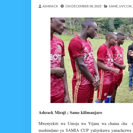
MRADI WA KITUO CHA 
ASHRACK
ON
DECEMBER 08, 2023
SAME,
UVCCM,
MSUMBA
-
Aug 07 2026
NHIF: BIMA YA AFYA NI MSING
Alex Sonna
-
Aug 07 2026
LONDO AITAKA FCC KUWAFIKI
Alex Sonna
-
Aug 07 2026
BOT YAZINDUA KIELEL
OSCAR ASSENGA
-
Aug 07 202
TBS YASISITIZA UBORA WA BI
Alex Sonna
-
Aug 07 2026
WRRB YAJA NA UBUNIFU KWENY
Alex Sonna
-
Aug 08 2026
Ashrack Miraji ; Same kilimanjaro
Mwenyekiti wa Umoja wa Vijana wa chama cha m
mashindano ya SAMIA CUP yaliyokuwa yanachezwa k