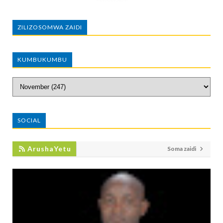
ZILIZOSOMWA ZAIDI
KUMBUKUMBU
SOCIAL
ArushaYetu
Soma zaidi