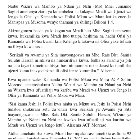
Naibu Waziri wa Mambo ya Ndani ya Nchi (Mb) Mhe. Jumanne
Sagini amefanya ziara ya kutembelea na kukagua Mradi wa Ujenzi wa
Jengo la Ofisi ya Kamanda wa Polisi Mkoa wa Mara katika eneo la
Manispaa ya Musoma wenye thamani ya shilingi Bilioni 1.4.
Akizungumza baada ya kukagua wa Mradi huo Mhe. Sagini amesema
kuwa, kukamilika kwa Mradi huo utaipa heshima na hadhi Ofisi ya
Kamanda wa Polisi kwani kila Kitengo kitakuwa na Ofisi yake tofauti
na ilivyo kuwa sasa.
"Serikali ya Awamu ya Sita inayoongozwa na Mhe. Rais Dkt. Samia
Suluhu Hassan ni sikivu na nimearifiwa kuwa, fedha za awamu ya pili
na tatu tayari zimetoka hivyo basi nimuombe mkandarasi kukamilisha
ujenzi kama inavyoelekeza ili ofisi ianze kutumika." Alisema
Kwa upande wake Kamanda wa Polisi Mkoa wa Mara ACP Salim
Morcase, amemshukuru Naibu Waziri wa Mambo ya Ndani ya Nchi
na Wizara kwa ufuatiliaji wa karibu wa Mradi wa Ujenzi wa Jengo la
Ofisi ya Kamanda wa Polisi Mkoa wa Mara.
“Sisi kama Jeshi la Polisi kwa niaba ya Mkuu wa Jeshi la Polisi Nchi
tunatoa shukurani zetu za dhati kwa Serikali ya Awamu ya Sita
inayoongozwa na Mhe. Rais Dkt. Samia Suluhu Hassan, Wizara ya
Mambo ya Ndani ya Nchi na kwako kwa ufuatiliaji wa karibu wa
Mradi wa Ujenzi wa Jengo letu”. Alisema ACP Morcase
Aidha, amebainisha kuwa, Mradi huo mpaka sasa umefikia asilimia 92
na ulianza kutekelezwa Novemba 18, 2021 na unakadiriwa kumalizika