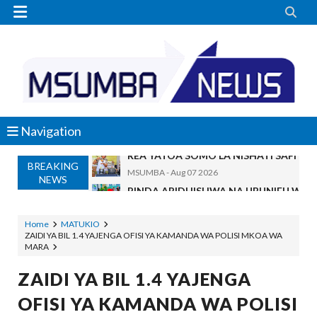


Navigation
BREAKING
PINDA ARIDHISHWA NA UBUNIFU WA 
NEWS
OSCAR ASSENGA
-
Aug 07 2026
CHANDE AIPONGEZA WRRB KWA KUWAWEZES
Alex Sonna
-
Aug 06 2026
Home
MATUKIO
ZAIDI YA BIL 1.4 YAJENGA OFISI YA KAMANDA WA POLISI MKOA WA
PINDA APONGEZA TVLA KWA KUJENG
MARA
OSCAR ASSENGA
-
Aug 06 2026
MFUMO WA M+2 WAIMARISHA UHAKIK
ZAIDI YA BIL 1.4 YAJENGA
OSCAR ASSENGA
-
Aug 06 2026
OFISI YA KAMANDA WA POLISI
DKT. SIMBEYE AWATAKA WAKUU WA VYUO KUZ