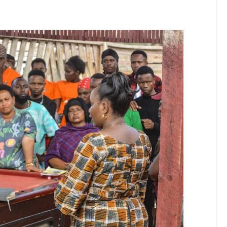
6
karibisha Jamii Kuadhimisha Siku Ya Vijana Duniani
E ZAO LA PARACHICHI
 KUANZISHA KLABU ZA VIPIMO SHULENI
 TAMISEMI KUTEKELEZA KIKAMILIFU JUKUMU LA USIMAMIZI WA
utisha Usiku, Mpaka Kinga Imara Ilipofagia Majini Yote Nyumbani
huluma, Mpaka Tiba Ya Kienyeji Iliponipa Ushindi Mahakamani