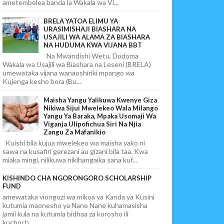
ametembelea banda la Wakala wa Vi...
BRELA YATOA ELIMU YA
URASIMISHAJI BIASHARA NA
USAJILI WA ALAMA ZA BIASHARA
NA HUDUMA KWA VIJANA BBT
Na Mwandishi Wetu, Dodoma
Wakala wa Usajili wa Biashara na Leseni (BRELA)
umewataka vijana wanaoshiriki mpango wa
Kujenga kesho bora (Bu...
Maisha Yangu Yalikuwa Kwenye Giza
Nikiwa Sijui Mwelekeo Wala Milango
Yangu Ya Baraka, Mpaka Usomaji Wa
Viganja Ulipofichua Siri Na Njia
Zangu Za Mafanikio
Kuishi bila kujua mwelekeo wa maisha yako ni
sawa na kusafiri gerezani au gizani bila taa. Kwa
miaka mingi, nilikuwa nikihangaika sana kuf...
KISHINDO CHA NGORONGORO SCHOLARSHIP
FUND
amewataka viongozi wa mikoa ya Kanda ya Kusini
kutumia maonesho ya Nane Nane kuhamasisha
jamii kula na kutumia bidhaa za korosho ili
kuchoch...