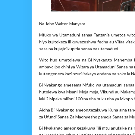
Na John Walter-Manyara
Mfuko wa Utamaduni sanaa Tanzania umetoa wito 
hiyo kujitokeza ili kuwezeshwa fedha au Vifaa vita
sasa na kujiajiri kupitia sanaa na utamaduni.
Wito huo umetolewa na Bi Nyakango Mahemba Mt
ambayo ipo chini ya Wizara ya Utamaduni Sanaa na mi
kutengeneza kazi nzuri itakayo endana na soko la Nd
Bi Nyakango amesema Mfuko wa utamaduni sanaa 
hutolewa kwa Msanii Moja moja, Vikundi au Makamp
laki 2 Mpaka milioni 100 na riba huku riba ya Mkopo h
Aidha Bi Nyakango ameongezakuwa Kuna aina tano z
za Ufundi,Sanaa Za Maonyesho pamoja Sanaa za Muz
Bi Nyakango ameongezakuwa ''ili mtu anufaike na 
na kuendelea, afanye kazi za utamaduni pamoja na Sa