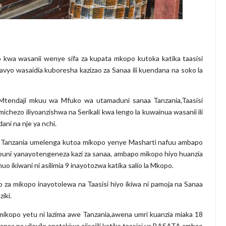
kwa wasanii wenye sifa za kupata mkopo kutoka katika taasisi
kavyo wasaidia kuboresha kazizao za Sanaa ili kuendana na soko la
endaji mkuu wa Mfuko wa utamaduni sanaa Tanzania,Taasisi
chezo iliyoanzishwa na Serikali kwa lengo la kuwainua wasanii ili
ani na nje ya nchi.
Tanzania umelenga kutoa mikopo yenye Masharti nafuu ambapo
uni yanayotengeneza kazi za sanaa, ambapo mikopo hiyo huanzia
uo ikiwani ni asilimia 9 inayotozwa katika salio la Mkopo.
a mikopo inayotolewa na Taasisi hiyo ikiwa ni pamoja na Sanaa
iki.
mikopo yetu ni lazima awe Tanzania,awena umri kuanzia miaka 18
naa na vilevile anatakiwa ajisajili katika taasisi ya BASATA ambao