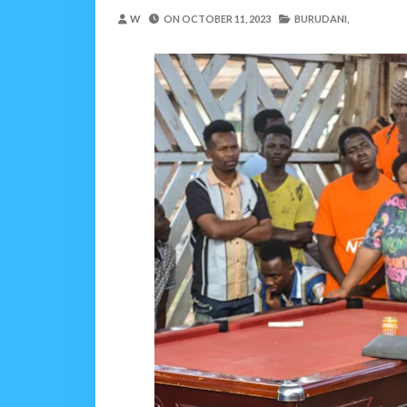
OSCAR ASSENGA
-
Aug 08 202
W
ON
OCTOBER 11, 2023
BURUDANI,
UVCCM Moshi Vijijini Yai
MSUMBA
-
Aug 08 2026
WRRB YAJA NA UBUNIFU KWENY
Alex Sonna
-
Aug 08 2026
WMA YAPONGEZWA KWA
MSUMBA
-
Aug 08 2026
PROF. SHEMDOE AHAIDI
MSUMBA
-
Aug 08 2026
Niliteswa Na Ndoto Za K
Zawadi
-
Aug 08 2026
Nilinusurika Jela Kwa D
Zawadi
-
Aug 08 2026