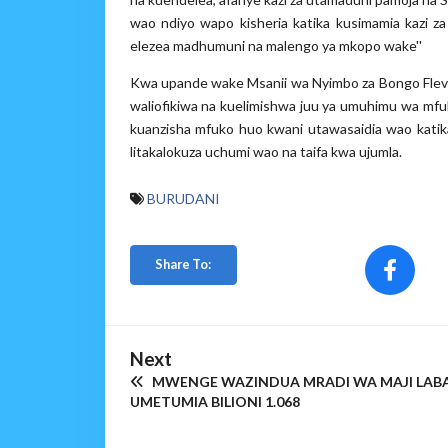
wao ndiyo wapo kisheria katika kusimamia kazi z
elezea madhumuni na malengo ya mkopo wake''
Kwa upande wake Msanii wa Nyimbo za Bongo Flev
waliofikiwa na kuelimishwa juu ya umuhimu wa mfu
kuanzisha mfuko huo kwani utawasaidia wao katika
litakalokuza uchumi wao na taifa kwa ujumla.
BURUDANI
Share To:
Next
MWENGE WAZINDUA MRADI WA MAJI LABA
UMETUMIA BILIONI 1.068