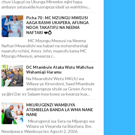
chuo Uuguzi na Ukunga Mirembe mjini hapa
ambayo yatasaidia kuongeza idadi ya wahitimu...
Picha 70 : MC MZUNGU MWEUSI
AAGA RASMI UKAPERA, AFUNGA
NDOA TAKATIFU NA NEEMA
NAFTARI ❤️💍
MC Mzungu Mweusi na Neema
Naftari Mwandishi wa habari na mshereheshaji
maarufu nchini, Amos John, maarufu kama MC
Mzungu Mweusi, ameanza r...
DC Mtambule Ataka Watu Wafichue
Wahamiaji Haramu
Na Mwandishi Wetu MKUU wa
Wilaya ya Kinondoni, Saad Mtambule
ameipongeza shule ya Green Acres
ya jijini Dar es Salaam kwa kuwa ya kwanza kua...
MKURUGENZI WAMBUYA
ATEMBELEA BANDA LA WMA NANE
NANE
Mkurugenzi wa Sera na Mipango wa
Wizara ya Viwanda na Biashara, Bw.
Needpeace Wambuya leo Agosti 2, 2026