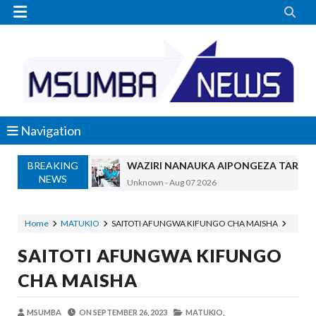


Navigation
BREAKING
WAZIRI NANAUKA AIPONGEZA TARUR
NEWS
Unknown
-
Aug 07 2026
WACHIMBAJI WADOGO NAMUNGO WAO
OSCAR ASSENGA
-
Aug 07 2026
Home
MATUKIO
SAITOTI AFUNGWA KIFUNGO CHA MAISHA
EWURA KANDA YA KATI YATOA WITO KUHUSU
SAITOTI AFUNGWA KIFUNGO
Alex Sonna
-
Aug 07 2026
WASIRA AWAPONGEZA NA KUWAAGA 
CHA MAISHA
MSUMBA
-
Aug 07 2026
AKWILAPO ATOA WITO ELIMU, AMANI 
MSUMBA
ON
SEPTEMBER 26, 2023
MATUKIO,