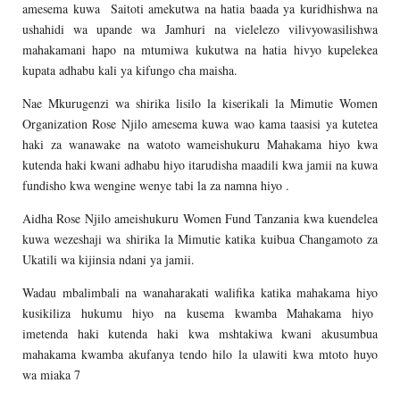
amesema kuwa Saitoti amekutwa na hatia baada ya kuridhishwa na
ushahidi wa upande wa Jamhuri na vielelezo vilivyowasilishwa
mahakamani hapo na mtumiwa kukutwa na hatia hivyo kupelekea
kupata adhabu kali ya kifungo cha maisha.
Nae Mkurugenzi wa shirika lisilo la kiserikali la Mimutie Women
Organization Rose Njilo amesema kuwa wao kama taasisi ya kutetea
haki za wanawake na watoto wameishukuru Mahakama hiyo kwa
kutenda haki kwani adhabu hiyo itarudisha maadili kwa jamii na kuwa
fundisho kwa wengine wenye tabi la za namna hiyo .
Aidha Rose Njilo ameishukuru Women Fund Tanzania kwa kuendelea
kuwa wezeshaji wa shirika la Mimutie katika kuibua Changamoto za
Ukatili wa kijinsia ndani ya jamii.
Wadau mbalimbali na wanaharakati walifika katika mahakama hiyo
kusikiliza hukumu hiyo na kusema kwamba Mahakama hiyo
imetenda haki kutenda haki kwa mshtakiwa kwani akusumbua
mahakama kwamba akufanya tendo hilo la ulawiti kwa mtoto huyo
wa miaka 7