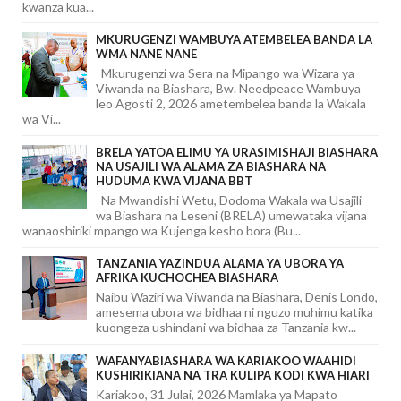
kwanza kua...
MKURUGENZI WAMBUYA ATEMBELEA BANDA LA
WMA NANE NANE
Mkurugenzi wa Sera na Mipango wa Wizara ya
Viwanda na Biashara, Bw. Needpeace Wambuya
leo Agosti 2, 2026 ametembelea banda la Wakala
wa Vi...
BRELA YATOA ELIMU YA URASIMISHAJI BIASHARA
NA USAJILI WA ALAMA ZA BIASHARA NA
HUDUMA KWA VIJANA BBT
Na Mwandishi Wetu, Dodoma Wakala wa Usajili
wa Biashara na Leseni (BRELA) umewataka vijana
wanaoshiriki mpango wa Kujenga kesho bora (Bu...
TANZANIA YAZINDUA ALAMA YA UBORA YA
AFRIKA KUCHOCHEA BIASHARA
Naibu Waziri wa Viwanda na Biashara, Denis Londo,
amesema ubora wa bidhaa ni nguzo muhimu katika
kuongeza ushindani wa bidhaa za Tanzania kw...
WAFANYABIASHARA WA KARIAKOO WAAHIDI
KUSHIRIKIANA NA TRA KULIPA KODI KWA HIARI
Kariakoo, 31 Julai, 2026 Mamlaka ya Mapato