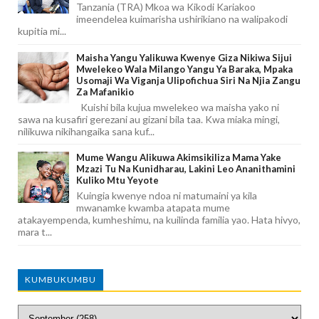
Tanzania (TRA) Mkoa wa Kikodi Kariakoo
imeendelea kuimarisha ushirikiano na walipakodi
kupitia mi...
Maisha Yangu Yalikuwa Kwenye Giza Nikiwa Sijui
Mwelekeo Wala Milango Yangu Ya Baraka, Mpaka
Usomaji Wa Viganja Ulipofichua Siri Na Njia Zangu
Za Mafanikio
Kuishi bila kujua mwelekeo wa maisha yako ni
sawa na kusafiri gerezani au gizani bila taa. Kwa miaka mingi,
nilikuwa nikihangaika sana kuf...
Mume Wangu Alikuwa Akimsikiliza Mama Yake
Mzazi Tu Na Kunidharau, Lakini Leo Ananithamini
Kuliko Mtu Yeyote
Kuingia kwenye ndoa ni matumaini ya kila
mwanamke kwamba atapata mume
atakayempenda, kumheshimu, na kuilinda familia yao. Hata hivyo,
mara t...
KUMBUKUMBU