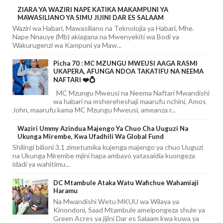
ZIARA YA WAZIRI NAPE KATIKA MAKAMPUNI YA
MAWASILIANO YA SIMU JIJINI DAR ES SALAAM
Waziri wa Habari, Mawasiliano na Teknolojia ya Habari, Mhe.
Nape Nnauye (Mb) akiagana na Mwenyekiti wa Bodi ya
Wakurugenzi wa Kampuni ya Maw...
Picha 70 : MC MZUNGU MWEUSI AAGA RASMI
UKAPERA, AFUNGA NDOA TAKATIFU NA NEEMA
NAFTARI ❤️💍
MC Mzungu Mweusi na Neema Naftari Mwandishi
wa habari na mshereheshaji maarufu nchini, Amos
John, maarufu kama MC Mzungu Mweusi, ameanza r...
Waziri Ummy Azindua Majengo Ya Chuo Cha Uuguzi Na
Ukunga Mirembe, Kwa Ufadhili Wa Global Fund
Shilingi bilioni 3.1 zimetumika kujenga majengo ya chuo Uuguzi
na Ukunga Mirembe mjini hapa ambayo yatasaidia kuongeza
idadi ya wahitimu...
DC Mtambule Ataka Watu Wafichue Wahamiaji
Haramu
Na Mwandishi Wetu MKUU wa Wilaya ya
Kinondoni, Saad Mtambule ameipongeza shule ya
Green Acres ya jijini Dar es Salaam kwa kuwa ya