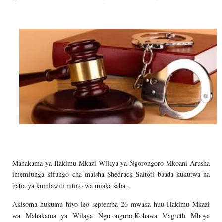
MSUMBA
-
Aug 07 2026
UTALII KIDIJITALI NDIO HABARI YA D
MSUMBA
-
Aug 07 2026
WANAFUNZI WA MTEMI MAZENGO WATO
MSUMBA
-
Aug 07 2026
LONDO AITAKA FCC KUWAFIKIA WANANCHI W
Alex Sonna
-
Aug 07 2026
BOT YAZINDUA KIELELEZO CHA FAIDA
OSCAR ASSENGA
-
Aug 07 2026
TBS YASISITIZA UBORA WA BIDHAA KUWA CHA
Alex Sonna
-
Aug 07 2026
Mahakama ya Hakimu Mkazi Wilaya ya Ngorongoro Mkoani Arusha
imemfunga kifungo cha maisha Shedrack Saitoti baada kukutwa na
hatia ya kumlawiti mtoto wa miaka saba .
Akisoma hukumu hiyo leo septemba 26 mwaka huu Hakimu Mkazi
wa Mahakama ya Wilaya Ngorongoro,Kohawa Magreth Mboya