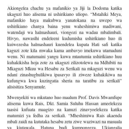
Akiongelea chachu ya mafanikio ya Jiji la Dodoma katika
ukaguzi huo alisema ni ushirikiano uliopo. “Mstahiki Meya,
mafanikio haya makubwa yanatokana na uwepo wa
ushirikiano chanya baina yenu waheshimiwa madiwani,
watendaji wa halmashauri, viongozi na wadau mbalimbali.
Hivyo, nawasihi endeleeni kudumisha ushirikiano huo ili
kuiwezesha halmashauri kuendelea kupata Hati safi katika
kaguzi zote kila mwaka kama ambavyo imekuwa utamaduni
wenu. Ni matumaini yangu kuwa mtautumia ushirikiano huu
kuhakikisha hoja zote za ukaguzi zilizotolewa na Mdhibiti na
Mkaguzi Mkuu wa Hesabu za Serikali na mkaguzi wenu wa
ndani zinashughulikiwa ipasavyo ili ziweze kuhakikiwa na
kufungwa kwa kuzingatia sheria na taratibu za serikali”
alisisitiza Senyamule.
Mwenyekiti wa mkutano huo maalum Prof. Davis Mwamfupe
alisema kuwa Rais, Dkt. Samia Suluhu Hassan ameelekeza
taasisi kufuata maagizo na kanuzi zinavyoelekeza katika
matumizi ya fedha za serikali. “Mheshimiwa Rais akaenda
mbali zaidi na kututaka hesabu zetu ziwe waziwazi na masuala
ya kiutawala. Hatuna budi kumpongeza. Ukiangalia