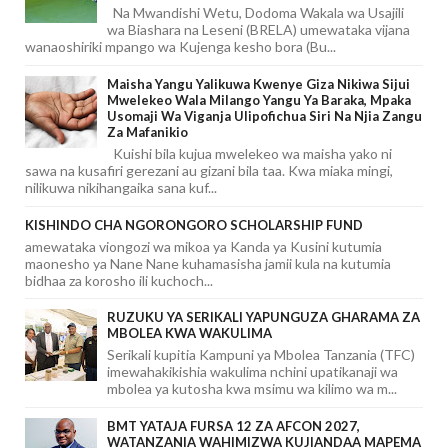
Na Mwandishi Wetu, Dodoma Wakala wa Usajili
wa Biashara na Leseni (BRELA) umewataka vijana
wanaoshiriki mpango wa Kujenga kesho bora (Bu...
Maisha Yangu Yalikuwa Kwenye Giza Nikiwa Sijui
Mwelekeo Wala Milango Yangu Ya Baraka, Mpaka
Usomaji Wa Viganja Ulipofichua Siri Na Njia Zangu
Za Mafanikio
Kuishi bila kujua mwelekeo wa maisha yako ni
sawa na kusafiri gerezani au gizani bila taa. Kwa miaka mingi,
nilikuwa nikihangaika sana kuf...
KISHINDO CHA NGORONGORO SCHOLARSHIP FUND
amewataka viongozi wa mikoa ya Kanda ya Kusini kutumia
maonesho ya Nane Nane kuhamasisha jamii kula na kutumia
bidhaa za korosho ili kuchoch...
RUZUKU YA SERIKALI YAPUNGUZA GHARAMA ZA
MBOLEA KWA WAKULIMA
Serikali kupitia Kampuni ya Mbolea Tanzania (TFC)
imewahakikishia wakulima nchini upatikanaji wa
mbolea ya kutosha kwa msimu wa kilimo wa m...
BMT YATAJA FURSA 12 ZA AFCON 2027,
WATANZANIA WAHIMIZWA KUJIANDAA MAPEMA