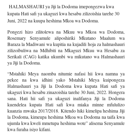
HALMASHAURI ya Jiji la Dodoma imepongezwa kwa
kupata Hati safi ya ukaguzi kwa hesabu zilizoishia tarehe 30
Juni, 2022 na kuupa heshima Mkoa wa Dodoma.
Pongezi hizo zilitolewa na Mkuu wa Mkoa wa Dodoma,
Rosemary Senyamule aliposhiriki Mkutano Maalum wa
Baraza la Madiwani wa kupitia na kujadili hoja za halmashauri
zilizoibuliwa na Mdhibiti na Mkaguzi Mkuu wa Hesabu za
Serikali (CAG) katika ukumbi wa mikutano wa Halmashauri
ya Jiji la Dodoma.
“Mstahiki Meya naomba nitumie nafasi hii kwa namna ya
pekee na kwa idhini yako Mstahiki Meya kuipongeza
Halmashauri ya Jiji la Dodoma kwa kupata Hati safi ya
ukaguzi kwa hesabu zinazoishia tarehe 30 Juni, 2022. Hongera
sana. Hati hii safi ya ukaguzi inalifanya Jiji la Dodoma
kuendelea kupata Hati safi kwa miaka minne mfululizo
kuanzia mwaka 2017/2018. Kitendo hiki kimelipa heshima Jiji
la Dodoma, kimeupa heshima Mkoa wa Dodoma na taifa kwa
ujumla kwa kweli mmetupa heshima wote” alisema Senyamule
kwa furaha isiyo kifani.