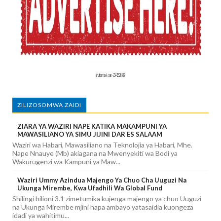
ZILIZOSOMWA ZAIDI
ZIARA YA WAZIRI NAPE KATIKA MAKAMPUNI YA
MAWASILIANO YA SIMU JIJINI DAR ES SALAAM
Waziri wa Habari, Mawasiliano na Teknolojia ya Habari, Mhe.
Nape Nnauye (Mb) akiagana na Mwenyekiti wa Bodi ya
Wakurugenzi wa Kampuni ya Maw...
Waziri Ummy Azindua Majengo Ya Chuo Cha Uuguzi Na
Ukunga Mirembe, Kwa Ufadhili Wa Global Fund
Shilingi bilioni 3.1 zimetumika kujenga majengo ya chuo Uuguzi
na Ukunga Mirembe mjini hapa ambayo yatasaidia kuongeza
idadi ya wahitimu...