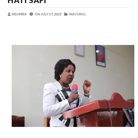
HATI SAFI
MSUMBA
-
Aug 08 2026
PROF. SHEMDOE AHAIDI TAMISEMI KU
MSUMBA
ON
JULY 17, 2023
MATUKIO,
MSUMBA
-
Aug 08 2026
TPDC YARIDHISHWA NA MAENDELEO Y
OSCAR ASSENGA
-
Aug 07 2026
MKAKATI WA SERIKALI KUONGEZA THAMANI 
Alex Sonna
-
Aug 07 2026
TANZANIA YAANGAZA TEKNOLOJIA YA
OKULY BLOG
-
Aug 08 2026
MGALU APONGEZA HATUA ZA SERIKALI
MSUMBA
-
Aug 08 2026