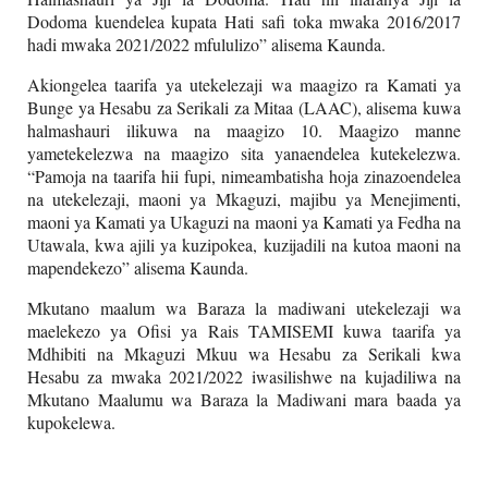
Dodoma kuendelea kupata Hati safi toka mwaka 2016/2017
hadi mwaka 2021/2022 mfululizo” alisema Kaunda.
Akiongelea taarifa ya utekelezaji wa maagizo ra Kamati ya
Bunge ya Hesabu za Serikali za Mitaa (LAAC), alisema kuwa
halmashauri ilikuwa na maagizo 10. Maagizo manne
yametekelezwa na maagizo sita yanaendelea kutekelezwa.
“Pamoja na taarifa hii fupi, nimeambatisha hoja zinazoendelea
na utekelezaji, maoni ya Mkaguzi, majibu ya Menejimenti,
maoni ya Kamati ya Ukaguzi na maoni ya Kamati ya Fedha na
Utawala, kwa ajili ya kuzipokea, kuzijadili na kutoa maoni na
mapendekezo” alisema Kaunda.
Mkutano maalum wa Baraza la madiwani utekelezaji wa
maelekezo ya Ofisi ya Rais TAMISEMI kuwa taarifa ya
Mdhibiti na Mkaguzi Mkuu wa Hesabu za Serikali kwa
Hesabu za mwaka 2021/2022 iwasilishwe na kujadiliwa na
Mkutano Maalumu wa Baraza la Madiwani mara baada ya
kupokelewa.