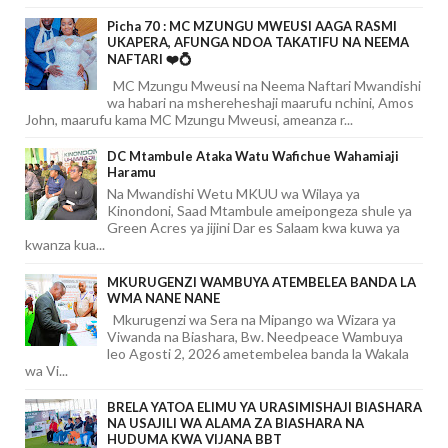
Picha 70 : MC MZUNGU MWEUSI AAGA RASMI
UKAPERA, AFUNGA NDOA TAKATIFU NA NEEMA
NAFTARI ❤️💍
MC Mzungu Mweusi na Neema Naftari Mwandishi
wa habari na mshereheshaji maarufu nchini, Amos
John, maarufu kama MC Mzungu Mweusi, ameanza r...
DC Mtambule Ataka Watu Wafichue Wahamiaji
Haramu
Na Mwandishi Wetu MKUU wa Wilaya ya
Kinondoni, Saad Mtambule ameipongeza shule ya
Green Acres ya jijini Dar es Salaam kwa kuwa ya
kwanza kua...
MKURUGENZI WAMBUYA ATEMBELEA BANDA LA
WMA NANE NANE
Mkurugenzi wa Sera na Mipango wa Wizara ya
Viwanda na Biashara, Bw. Needpeace Wambuya
leo Agosti 2, 2026 ametembelea banda la Wakala
wa Vi...
BRELA YATOA ELIMU YA URASIMISHAJI BIASHARA
NA USAJILI WA ALAMA ZA BIASHARA NA
HUDUMA KWA VIJANA BBT