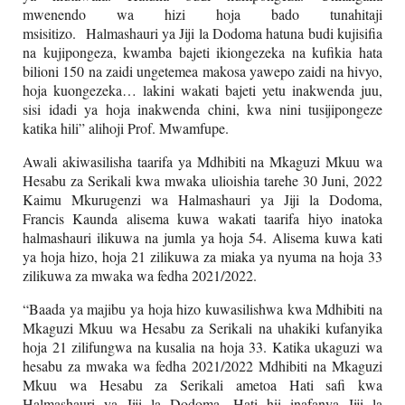
mwenendo wa hizi hoja bado tunahitaji
msisitizo.
Halmashauri ya Jiji la Dodoma hatuna budi kujisifia
na kujipongeza, kwamba bajeti ikiongezeka na kufikia hata
bilioni 150 na zaidi ungetemea makosa yawepo zaidi na hivyo,
hoja kuongezeka… lakini wakati bajeti yetu inakwenda juu,
sisi idadi ya hoja inakwenda chini, kwa nini tusijipongeze
katika hili” alihoji Prof. Mwamfupe.
Awali akiwasilisha taarifa ya Mdhibiti na Mkaguzi Mkuu wa
Hesabu za Serikali kwa mwaka ulioishia tarehe 30 Juni, 2022
Kaimu Mkurugenzi wa Halmashauri ya Jiji la Dodoma,
Francis Kaunda alisema kuwa wakati taarifa hiyo inatoka
halmashauri ilikuwa na jumla ya hoja 54. Alisema kuwa kati
ya hoja hizo, hoja 21 zilikuwa za miaka ya nyuma na hoja 33
zilikuwa za mwaka wa fedha 2021/2022.
“Baada ya majibu ya hoja hizo kuwasilishwa kwa Mdhibiti na
Mkaguzi Mkuu wa Hesabu za Serikali na uhakiki kufanyika
hoja 21 zilifungwa na kusalia na hoja 33. Katika ukaguzi wa
hesabu za mwaka wa fedha 2021/2022 Mdhibiti na Mkaguzi
Mkuu wa Hesabu za Serikali ametoa Hati safi kwa
Halmashauri ya Jiji la Dodoma. Hati hii inafanya Jiji la