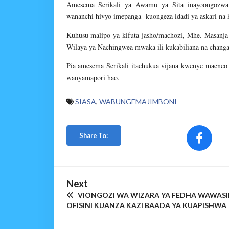
Amesema Serikali ya Awamu ya Sita inayoongozwa 
wananchi hivyo imepanga kuongeza idadi ya askari na ku
Kuhusu malipo ya kifuta jasho/machozi, Mhe. Masanja 
Wilaya ya Nachingwea mwaka ili kukabiliana na chang
Pia amesema Serikali itachukua vijana kwenye maeneo
wanyamapori hao.
SIASA
,
WABUNGEMAJIMBONI
Share To:
Next
VIONGOZI WA WIZARA YA FEDHA WAWASIL
OFISINI KUANZA KAZI BAADA YA KUAPISHWA