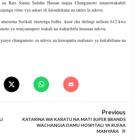
na Rais Samia Suluhu Hassan inajua Changamoto zinazowakabili
jenga vituo vya askari ili kuondokana na tatizo la ndovu.
amesema Serikali imetenga fedha kiasi cha shilingi milioni 612 kwa
amoto ya wanyamapori wakali na waharibifu hususan ndovu.
 yenye changamoto za ndovu na kuwapatia mafunzo ya kukabiliana na
Previous
I
KATARINA WA KARATU NA MATI SUPER BRANDS
WACHANGIA DAMU HOSPITALI YA RUFAA
MANYARA