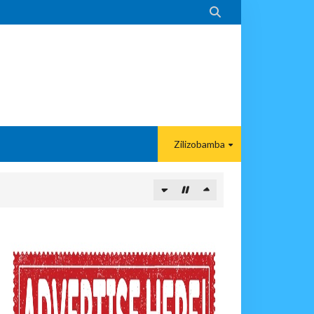

Zilizobamba
 DART