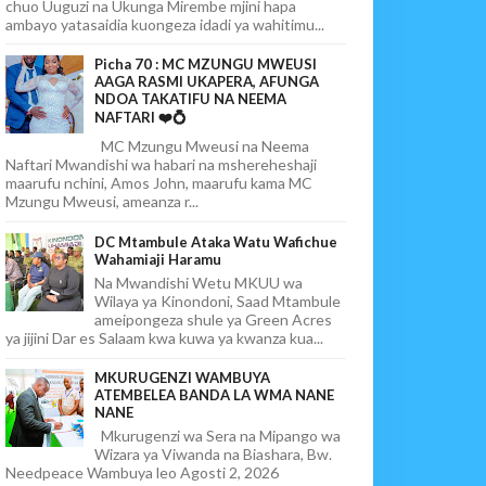
chuo Uuguzi na Ukunga Mirembe mjini hapa
ambayo yatasaidia kuongeza idadi ya wahitimu...
Picha 70 : MC MZUNGU MWEUSI
AAGA RASMI UKAPERA, AFUNGA
NDOA TAKATIFU NA NEEMA
NAFTARI ❤️💍
MC Mzungu Mweusi na Neema
Naftari Mwandishi wa habari na mshereheshaji
maarufu nchini, Amos John, maarufu kama MC
Mzungu Mweusi, ameanza r...
DC Mtambule Ataka Watu Wafichue
Wahamiaji Haramu
Na Mwandishi Wetu MKUU wa
Wilaya ya Kinondoni, Saad Mtambule
ameipongeza shule ya Green Acres
ya jijini Dar es Salaam kwa kuwa ya kwanza kua...
MKURUGENZI WAMBUYA
ATEMBELEA BANDA LA WMA NANE
NANE
Mkurugenzi wa Sera na Mipango wa
Wizara ya Viwanda na Biashara, Bw.
Needpeace Wambuya leo Agosti 2, 2026