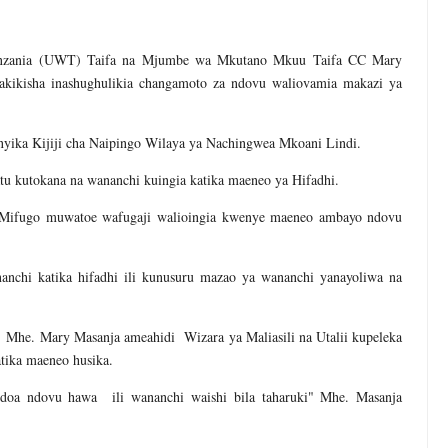
nzania (UWT) Taifa na Mjumbe wa Mkutano Mkuu Taifa CC Mary
hakikisha inashughulikia changamoto za ndovu waliovamia makazi ya
nyika Kijiji cha Naipingo Wilaya ya Nachingwea Mkoani Lindi.
 kutokana na wananchi kuingia katika maeneo ya Hifadhi.
 ya Mifugo muwatoe wafugaji walioingia kwenye maeneo ambayo ndovu
anchi katika hifadhi ili kunusuru mazao ya wananchi yanayoliwa na
ii Mhe. Mary Masanja ameahidi Wizara ya Maliasili na Utalii kupeleka
tika maeneo husika.
ondoa ndovu hawa ili wananchi waishi bila taharuki" Mhe. Masanja