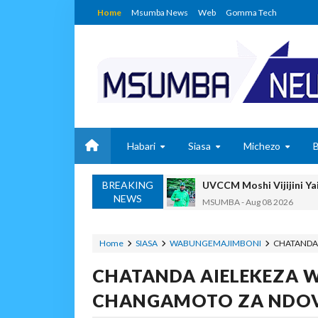
Home
Msumba News
Web
Gomma Tech
Habari
Siasa
Michezo
BREAKING
UVCCM Moshi Vijijini Yai
NEWS
MSUMBA
-
Aug 08 2026
WRRB YAJA NA UBUNIFU KWENY
Alex Sonna
-
Aug 08 2026
Home
SIASA
WABUNGEMAJIMBONI
CHATANDA 
WMA YAPONGEZWA KWA
CHATANDA AIELEKEZA 
MSUMBA
-
Aug 08 2026
PROF. SHEMDOE AHAIDI
CHANGAMOTO ZA NDOV
MSUMBA
-
Aug 08 2026