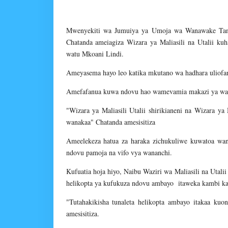
Mwenyekiti wa Jumuiya ya Umoja wa Wanawake Ta
Chatanda ameiagiza Wizara ya Maliasili na Utalii ku
watu Mkoani Lindi.
Ameyasema hayo leo katika mkutano wa hadhara uliofa
Amefafanua kuwa ndovu hao wamevamia makazi ya watu
"Wizara ya Maliasili Utalii shirikianeni na Wizara
wanakaa" Chatanda amesisitiza
Ameelekeza hatua za haraka zichukuliwe kuwatoa wan
ndovu pamoja na vifo vya wananchi.
Kufuatia hoja hiyo, Naibu Waziri wa Maliasili na Utal
helikopta ya kufukuza ndovu ambayo itaweka kambi ka
"Tutahakikisha tunaleta helikopta ambayo itakaa ku
amesisitiza.