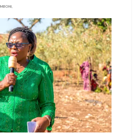
 MAENDELEO YA UJENZI WA PUMP STATION NAMBA 3-MRADI W
MBONI,
6
huluma, Mpaka Tiba Ya Kienyeji Iliponipa Ushindi Mahakamani
EKNOLOJIA YA NYUKLIA KUKUZA KILIMO, MIFUGO NA VIWANDA
 ZA SERIKALI KUHAMASISHA MATUMIZI YA NISHATI SAFI YA KU
 KUANZISHA KLABU ZA VIPIMO SHULENI
imu Ya Uthibitishaji Ubora Wa Bidhaa Nanenane Morogoro
6