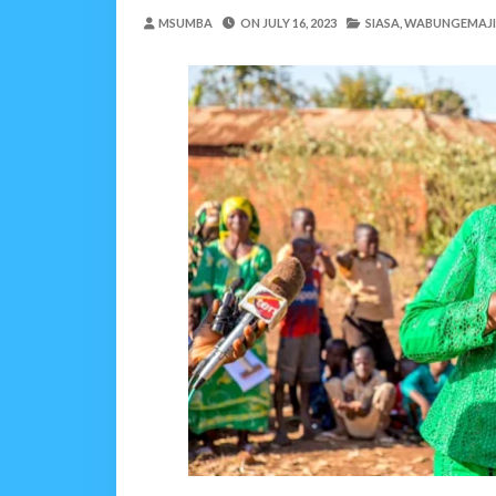
TPDC YARIDHISHWA NA
MSUMBA
ON
JULY 16, 2023
SIASA,
WABUNGEMAJI
OSCAR ASSENGA
-
Aug 07 202
Nilinusurika Jela Kwa D
Zawadi
-
Aug 08 2026
TANZANIA YAANGAZA T
OKULY BLOG
-
Aug 08 2026
MGALU APONGEZA HATUA
MSUMBA
-
Aug 08 2026
WMA YAPONGEZWA KWA
OKULY BLOG
-
Aug 08 2026
TBS Yaendelea Kutoa El
OSCAR ASSENGA
-
Aug 08 202