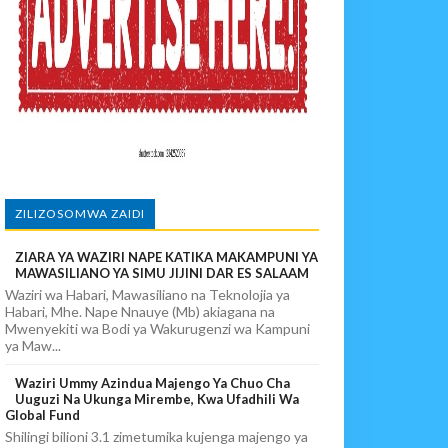
A EACOP
PIKIA
ZILIZOSOMWA ZAIDI
ZIARA YA WAZIRI NAPE KATIKA MAKAMPUNI YA
MAWASILIANO YA SIMU JIJINI DAR ES SALAAM
Waziri wa Habari, Mawasiliano na Teknolojia ya
Habari, Mhe. Nape Nnauye (Mb) akiagana na
Mwenyekiti wa Bodi ya Wakurugenzi wa Kampuni
ya Maw...
Waziri Ummy Azindua Majengo Ya Chuo Cha
Uuguzi Na Ukunga Mirembe, Kwa Ufadhili Wa
Global Fund
Shilingi bilioni 3.1 zimetumika kujenga majengo ya