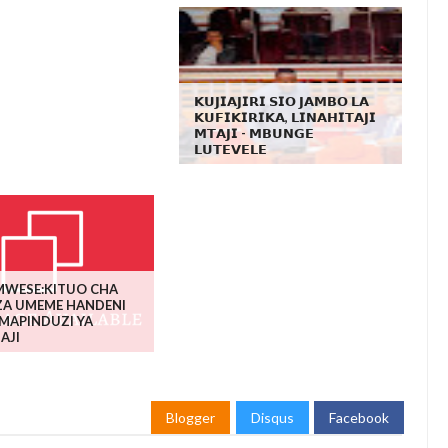
𝗞𝗨𝗝𝗜𝗔𝗝𝗜𝗥𝗜 𝗦𝗜𝗢 𝗝𝗔𝗠𝗕𝗢 𝗟𝗔
𝗞𝗨𝗙𝗜𝗞𝗜𝗥𝗜𝗞𝗔, 𝗟𝗜𝗡𝗔𝗛𝗜𝗧𝗔𝗝𝗜
𝗠𝗧𝗔𝗝𝗜 - 𝗠𝗕𝗨𝗡𝗚𝗘
𝗟𝗨𝗧𝗘𝗩𝗘𝗟𝗘
MWESE:KITUO CHA
A UMEME HANDENI
MAPINDUZI YA
AJI
Blogger
Disqus
Facebook