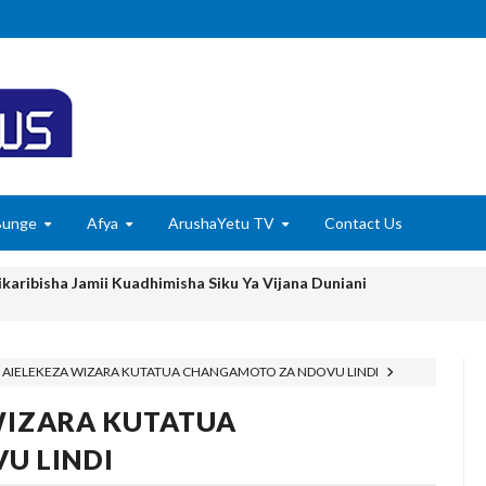
Bunge
Afya
ArushaYetu TV
Contact Us
karibisha Jamii Kuadhimisha Siku Ya Vijana Duniani
E ZAO LA PARACHICHI
AIELEKEZA WIZARA KUTATUA CHANGAMOTO ZA NDOVU LINDI
 KUANZISHA KLABU ZA VIPIMO SHULENI
WIZARA KUTATUA
 TAMISEMI KUTEKELEZA KIKAMILIFU JUKUMU LA USIMAMIZI WA
U LINDI