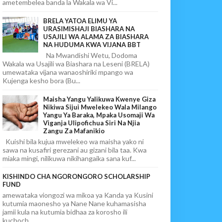
ametembelea banda la Wakala wa Vi...
BRELA YATOA ELIMU YA
URASIMISHAJI BIASHARA NA
USAJILI WA ALAMA ZA BIASHARA
NA HUDUMA KWA VIJANA BBT
Na Mwandishi Wetu, Dodoma
Wakala wa Usajili wa Biashara na Leseni (BRELA)
umewataka vijana wanaoshiriki mpango wa
Kujenga kesho bora (Bu...
Maisha Yangu Yalikuwa Kwenye Giza
Nikiwa Sijui Mwelekeo Wala Milango
Yangu Ya Baraka, Mpaka Usomaji Wa
Viganja Ulipofichua Siri Na Njia
Zangu Za Mafanikio
Kuishi bila kujua mwelekeo wa maisha yako ni
sawa na kusafiri gerezani au gizani bila taa. Kwa
miaka mingi, nilikuwa nikihangaika sana kuf...
KISHINDO CHA NGORONGORO SCHOLARSHIP
FUND
amewataka viongozi wa mikoa ya Kanda ya Kusini
kutumia maonesho ya Nane Nane kuhamasisha
jamii kula na kutumia bidhaa za korosho ili
kuchoch...