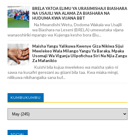
BRELA YATOA ELIMU YA URASIMISHAJI BIASHARA
NA USAJILI WA ALAMA ZA BIASHARA NA
HUDUMA KWA VIJANA BBT
Na Mwandishi Wetu, Dodoma Wakala wa Usajili
wa Biashara na Leseni (BRELA) umewataka vijana
wanaoshiriki mpango wa Kujenga kesho bora (Bu...
Maisha Yangu Yalikuwa Kwenye Giza Nikiwa Sijui
Mwelekeo Wala Milango Yangu Ya Baraka, Mpaka
Usomaji Wa Viganja Ulipofichua Siri Na Njia Zangu
Za Mafanikio
Kuishi bila kujua mwelekeo wa maisha yako ni
sawa na kusafiri gerezani au gizani bila taa. Kwa miaka mingi,
nilikuwa nikihangaika sana kuf...
KUMBUKUMBU
SOCIAL