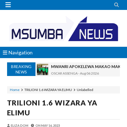


Navigation
BREAKING
MWANRI APOKELEWA MAKAO MAKUU
NEWS
OSCAR ASSENGA
-
Aug 06 2026
Umaskini Na Madeni Yalitishia Kuangami
Zawadi
-
Aug 06 2026
Home
TRILIONI 1.6 WIZARA YA ELIMU
Unlabelled
Nilitafuta Mtoto Kwa Zaidi Ya Miaka Sa
TRILIONI 1.6 WIZARA YA
Zawadi
-
Aug 06 2026
NAIBU WAZIRI CHANDE ARIDHISHWA
ELIMU
OSCAR ASSENGA
-
Aug 06 2026
TBS YATOA ELIMU YA UBORA WA BID
ELIZA DOM
ON
MAY 16, 2023