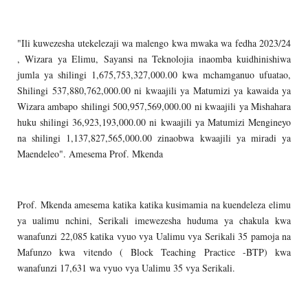
"Ili kuwezesha utekelezaji wa malengo kwa mwaka wa fedha 2023/24
, Wizara ya Elimu, Sayansi na Teknolojia inaomba kuidhinishiwa
jumla ya shilingi 1,675,753,327,000.00 kwa mchamganuo ufuatao,
Shilingi 537,880,762,000.00 ni kwaajili ya Matumizi ya kawaida ya
Wizara ambapo shilingi 500,957,569,000.00 ni kwaajili ya Mishahara
huku shilingi 36,923,193,000.00 ni kwaajili ya Matumizi Mengineyo
na shilingi 1,137,827,565,000.00 zinaobwa kwaajili ya miradi ya
Maendeleo". Amesema Prof. Mkenda
Prof. Mkenda amesema katika katika kusimamia na kuendeleza elimu
ya ualimu nchini, Serikali imewezesha huduma ya chakula kwa
wanafunzi 22,085 katika vyuo vya Ualimu vya Serikali 35 pamoja na
Mafunzo kwa vitendo ( Block Teaching Practice -BTP) kwa
wanafunzi 17,631 wa vyuo vya Ualimu 35 vya Serikali.