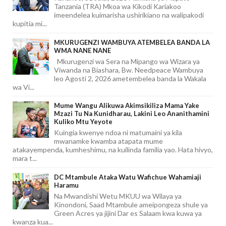
Tanzania (TRA) Mkoa wa Kikodi Kariakoo
imeendelea kuimarisha ushirikiano na walipakodi
kupitia mi...
MKURUGENZI WAMBUYA ATEMBELEA BANDA LA
WMA NANE NANE
Mkurugenzi wa Sera na Mipango wa Wizara ya
Viwanda na Biashara, Bw. Needpeace Wambuya
leo Agosti 2, 2026 ametembelea banda la Wakala
wa Vi...
Mume Wangu Alikuwa Akimsikiliza Mama Yake
Mzazi Tu Na Kunidharau, Lakini Leo Ananithamini
Kuliko Mtu Yeyote
Kuingia kwenye ndoa ni matumaini ya kila
mwanamke kwamba atapata mume
atakayempenda, kumheshimu, na kuilinda familia yao. Hata hivyo,
mara t...
DC Mtambule Ataka Watu Wafichue Wahamiaji
Haramu
Na Mwandishi Wetu MKUU wa Wilaya ya
Kinondoni, Saad Mtambule ameipongeza shule ya
Green Acres ya jijini Dar es Salaam kwa kuwa ya
kwanza kua...