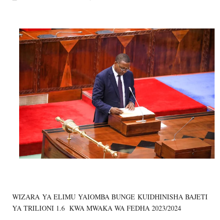
OSCAR ASSENGA
-
Aug 06 2026
WAZIRI AWESO AAGIZA MILIONI 508 Z
MSUMBA
-
Aug 06 2026
WAJASIRIAMALI KUTOKA PEMBA WATE
MSUMBA
-
Aug 06 2026
TBS YAWAHIMIZA WAJASIRIAMALI K
OSCAR ASSENGA
-
Aug 06 2026
DC Mtambule Ataka Watu Wafichue Wa
OSCAR ASSENGA
-
Aug 06 2026
Maisha Yangu Yalikuwa Kwenye Giza Niki
Zawadi
-
Aug 06 2026
WIZARA YA ELIMU YAIOMBA BUNGE KUIDHINISHA BAJETI
YA TRILIONI 1.6 KWA MWAKA WA FEDHA 2023/2024