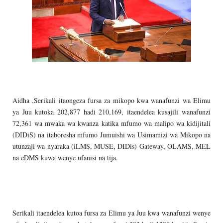
Aidha ,Serikali itaongeza fursa za mikopo kwa wanafunzi wa Elimu
ya Juu kutoka 202,877 hadi 210,169, itaendelea kusajili wanafunzi
72,361 wa mwaka wa kwanza katika mfumo wa malipo wa kidijitali
(DIDiS) na itaboresha mfumo Jumuishi wa Usimamizi wa Mikopo na
utunzaji wa nyaraka (iLMS, MUSE, DIDis) Gateway, OLAMS, MEL
na eDMS kuwa wenye ufanisi na tija.
Serikali itaendelea kutoa fursa za Elimu ya Juu kwa wanafunzi wenye