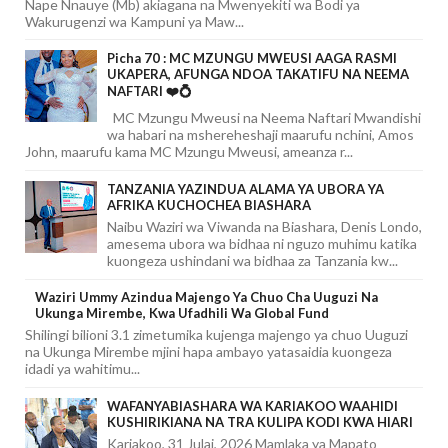
Nape Nnauye (Mb) akiagana na Mwenyekiti wa Bodi ya
Wakurugenzi wa Kampuni ya Maw...
Picha 70 : MC MZUNGU MWEUSI AAGA RASMI
UKAPERA, AFUNGA NDOA TAKATIFU NA NEEMA
NAFTARI ❤️💍
MC Mzungu Mweusi na Neema Naftari Mwandishi
wa habari na mshereheshaji maarufu nchini, Amos
John, maarufu kama MC Mzungu Mweusi, ameanza r...
TANZANIA YAZINDUA ALAMA YA UBORA YA
AFRIKA KUCHOCHEA BIASHARA
Naibu Waziri wa Viwanda na Biashara, Denis Londo,
amesema ubora wa bidhaa ni nguzo muhimu katika
kuongeza ushindani wa bidhaa za Tanzania kw...
Waziri Ummy Azindua Majengo Ya Chuo Cha Uuguzi Na
Ukunga Mirembe, Kwa Ufadhili Wa Global Fund
Shilingi bilioni 3.1 zimetumika kujenga majengo ya chuo Uuguzi
na Ukunga Mirembe mjini hapa ambayo yatasaidia kuongeza
idadi ya wahitimu...
WAFANYABIASHARA WA KARIAKOO WAAHIDI
KUSHIRIKIANA NA TRA KULIPA KODI KWA HIARI
Kariakoo, 31 Julai, 2026 Mamlaka ya Mapato