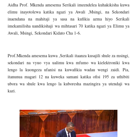
Aidha Prof. Mkenda amesema Serikali imeendelea kuhakikisha kuwa
elimu inayotolewa katika ngazi ya Awali ,Msingi, na Sekondari
inaendana na mahitaji ya sasa na kufikia azma hiyo Serikali
imekamilisha uandikishaji wa mihtasari 70 katika ngazi ya Elimu ya
Awali, Msingi, Sekondari Kidato Cha 1-6.
Prof.Mkenda amesema kuwa ,Serikali itaanza kusajili shule za msingi,
sekondari na vyuo vya ualimu kwa mfumo wa kielektroniki kwa
lengo la kuongeza ufanisi na kuwafikia wadau wengi zaidi. Pia,
itanunua magari 12 na kuweka samani katika ofisi 195 za uthibiti
ubora wa shule kwa lengo la kuboresha mazingira ya utendaji wa
kazi.