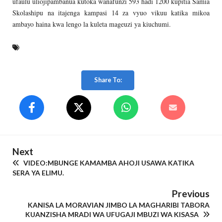
ufaulu uliojipambanua kutoka wanafunzi 593 hadi 1200 kupitia Samia
Skolashipu na itajenga kampasi 14 za vyuo vikuu katika mikoa
ambayo haina kwa lengo la kuleta mageuzi ya kiuchumi.
Share To:
Next
VIDEO:MBUNGE KAMAMBA AHOJI USAWA KATIKA
SERA YA ELIMU.
Previous
KANISA LA MORAVIAN JIMBO LA MAGHARIBI TABORA
KUANZISHA MRADI WA UFUGAJI MBUZI WA KISASA