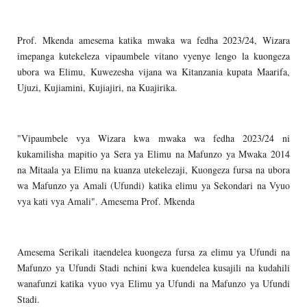
Prof. Mkenda amesema katika mwaka wa fedha 2023/24, Wizara
imepanga kutekeleza vipaumbele vitano vyenye lengo la kuongeza
ubora wa Elimu, Kuwezesha vijana wa Kitanzania kupata Maarifa,
Ujuzi, Kujiamini, Kujiajiri, na Kuajirika.
"Vipaumbele vya Wizara kwa mwaka wa fedha 2023/24 ni
kukamilisha mapitio ya Sera ya Elimu na Mafunzo ya Mwaka 2014
na Mitaala ya Elimu na kuanza utekelezaji, Kuongeza fursa na ubora
wa Mafunzo ya Amali (Ufundi) katika elimu ya Sekondari na Vyuo
vya kati vya Amali". Amesema Prof. Mkenda
Amesema Serikali itaendelea kuongeza fursa za elimu ya Ufundi na
Mafunzo ya Ufundi Stadi nchini kwa kuendelea kusajili na kudahili
wanafunzi katika vyuo vya Elimu ya Ufundi na Mafunzo ya Ufundi
Stadi.