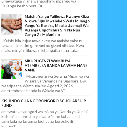
umewataka vijana wanaoshiriki mpango wa
Kujenga kesho bora (Bu...
Maisha Yangu Yalikuwa Kwenye Giza
Nikiwa Sijui Mwelekeo Wala Milango
Yangu Ya Baraka, Mpaka Usomaji Wa
Viganja Ulipofichua Siri Na Njia
Zangu Za Mafanikio
Kuishi bila kujua mwelekeo wa maisha yako ni
sawa na kusafiri gerezani au gizani bila taa. Kwa
miaka mingi, nilikuwa nikihangaika sana kuf...
MKURUGENZI WAMBUYA
ATEMBELEA BANDA LA WMA NANE
NANE
Mkurugenzi wa Sera na Mipango wa
Wizara ya Viwanda na Biashara, Bw.
Needpeace Wambuya leo Agosti 2, 2026
ametembelea banda la Wakala wa Vi...
KISHINDO CHA NGORONGORO SCHOLARSHIP
FUND
amewataka viongozi wa mikoa ya Kanda ya Kusini
kutumia maonesho ya Nane Nane kuhamasisha
jamii kula na kutumia bidhaa za korosho ili
kuchoch...