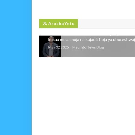
WAFANYABIASHARA WALIOMBA JIJI
MEZA MOJA YA MAJADILIANO
ArushaYetu
Wafanyabiashara wa Stendi Ndogo Jijini Arusha
kukaa meza moja na kujadili hoja ya uboreshwaji 
-
May 02 2025
MsumbaNews Blog