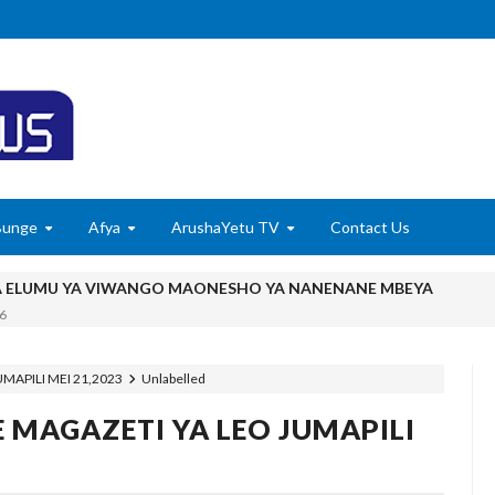
Bunge
Afya
ArushaYetu TV
Contact Us
A ELUMU YA VIWANGO MAONESHO YA NANENANE MBEYA
6
TADB, MTAJI WAFIKA SH BILIONI 452
6
APILI MEI 21,2023
Unlabelled
Kile Kwa Miaka Kumi, Mpaka Nyota Yangu Ya Uongozi Iliposafishwa Na
MAGAZETI YA LEO JUMAPILI
utisha Usiku, Mpaka Kinga Imara Ilipofagia Majini Yote Nyumbani