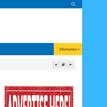

Zilizobamba
 Kunipa Usimamizi