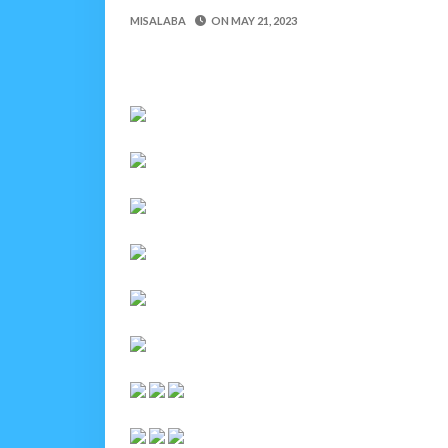
Nilinusurika Jela Kwa D
MISALABA
ON
MAY 21, 2023
Zawadi
-
Aug 08 2026
TANZANIA YAANGAZA T
OKULY BLOG
-
Aug 08 2026
MGALU APONGEZA HATUA
MSUMBA
-
Aug 08 2026
WMA YAPONGEZWA KWA
OKULY BLOG
-
Aug 08 2026
TBS Yaendelea Kutoa El
OSCAR ASSENGA
-
Aug 08 202
WAZIRI SANGU AZITAK
OSCAR ASSENGA
-
Aug 08 202