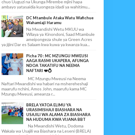
chuo Uuguzi na Ukunga Mirembe mjini hapa
ambayo yatasaidia kuongeza idadi ya wahitimu...
DC Mtambule Ataka Watu Wafichue
Wahamiaji Haramu
Na Mwandishi Wetu MKUU wa
Wilaya ya Kinondoni, Saad Mtambule
ameipongeza shule ya Green Acres
ya jijini Dar es Salaam kwa kuwa ya kwanza kua...
Picha 70 : MC MZUNGU MWEUSI
AAGA RASMI UKAPERA, AFUNGA
NDOA TAKATIFU NA NEEMA
NAFTARI ❤️💍
MC Mzungu Mweusi na Neema
Naftari Mwandishi wa habari na mshereheshaji
maarufu nchini, Amos John, maarufu kama MC
Mzungu Mweusi, ameanza r...
BRELA YATOA ELIMU YA
URASIMISHAJI BIASHARA NA
USAJILI WA ALAMA ZA BIASHARA
NA HUDUMA KWA VIJANA BBT
Na Mwandishi Wetu, Dodoma
Wakala wa Usajili wa Biashara na Leseni (BRELA)