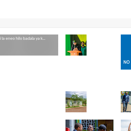
 LA ARUSHA KUKAA
 wameliomba Jiji la Arusha
la eneo hilo badala ya k...