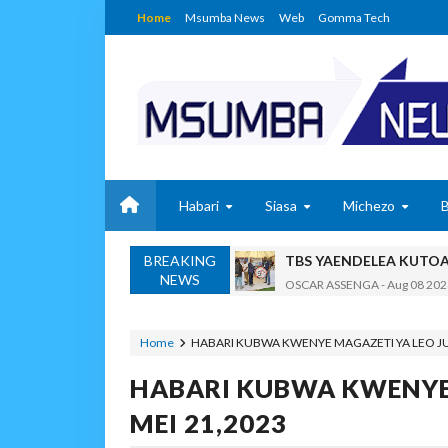
Home
Msumba News
Web
Gomma Tech
Habari
Siasa
Michezo
BREAKING
TBS YAENDELEA KUTO
NEWS
OSCAR ASSENGA
-
Aug 08 202
RAIS SAMIA AIPONGEZA 
OSCAR ASSENGA
-
Aug 08 202
Home
HABARI KUBWA KWENYE MAGAZETI YA LEO JUM
Nilishikilia Cheo Kile 
HABARI KUBWA KWENYE 
Zawadi
-
Aug 08 2026
Niliteswa Na Ndoto Za K
MEI 21,2023
Zawadi
-
Aug 08 2026