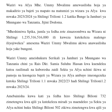
Waziri wa Afya Mhe. Ummy Mwalimu amewasilisha hoja ya
makadirio ya bajeti ya mapato na matumizi ya wizara ya Afya kwa
mwaka 2023/2024 ya Shilingi Trilioni 1.2 katika Bunge la Jamhuri ya
Muungano wa Tanzania, Jijini Dodoma.
”Mheshimiwa Spika, jumla ya fedha zote zinazoombwa na Wizara ni
Shilingi 1,235,316,516,000 ili kuweza kutekeleza malengo
iliyojiwekea” amesema Waziri Ummy Mwalimu akiwa anawasilisha
hoja yake bungeni.
Waziri Ummy ameishukuru Serikali ya Jamhuri ya Muungano wa
Tanzania chini ya Rais Dkt. Samia Suluhu Hassan kwa kuendelea
kutoa rasilimali na kuboresha zaidi Sekta ya Afya nchini ikiwa ni
pamoja na kuongeza bajeti ya Wizara ya Afya ambayo imeongezeka
kutoka Shilingi Trilioni 1.1 mwaka 2022/23 hadi Shilingi Trilioni1.2
mwaka 2023/24.
Amebainisha kuwa kati ya fedha hizo Shilingi Bilioni 732
zimetengwa kwa ajili ya kutekeleza miradi ya maendeleo ya Sekta ya
Afya nchini huku Shilingi Bilioni 502 zikiwa zimetengwa kwa ajili ya