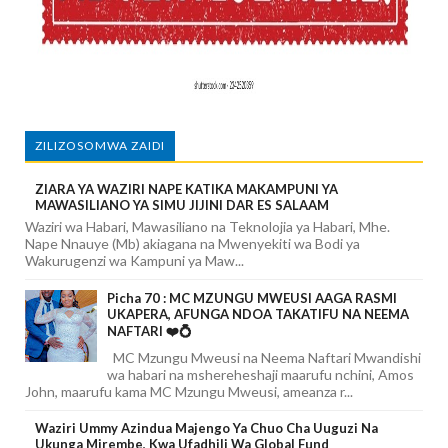
ZILIZOSOMWA ZAIDI
ZIARA YA WAZIRI NAPE KATIKA MAKAMPUNI YA
MAWASILIANO YA SIMU JIJINI DAR ES SALAAM
Waziri wa Habari, Mawasiliano na Teknolojia ya Habari, Mhe.
Nape Nnauye (Mb) akiagana na Mwenyekiti wa Bodi ya
Wakurugenzi wa Kampuni ya Maw...
Picha 70 : MC MZUNGU MWEUSI AAGA RASMI
UKAPERA, AFUNGA NDOA TAKATIFU NA NEEMA
NAFTARI ❤️💍
MC Mzungu Mweusi na Neema Naftari Mwandishi
wa habari na mshereheshaji maarufu nchini, Amos
John, maarufu kama MC Mzungu Mweusi, ameanza r...
Waziri Ummy Azindua Majengo Ya Chuo Cha Uuguzi Na
Ukunga Mirembe, Kwa Ufadhili Wa Global Fund