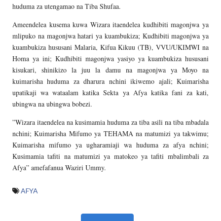
huduma za utengamao na Tiba Shufaa.
Ameendelea kusema kuwa Wizara itaendelea kudhibiti magonjwa ya
mlipuko na magonjwa hatari ya kuambukiza; Kudhibiti magonjwa ya
kuambukiza hususani Malaria, Kifua Kikuu (TB), VVU/UKIMWI na
Homa ya ini; Kudhibiti magonjwa yasiyo ya kuambukiza hususani
kisukari, shinikizo la juu la damu na magonjwa ya Moyo na
kuimarisha huduma za dharura nchini ikiwemo ajali; Kuimarisha
upatikaji wa wataalam katika Sekta ya Afya katika fani za kati,
ubingwa na ubingwa bobezi.
”Wizara itaendelea na kusimamia huduma za tiba asili na tiba mbadala
nchini; Kuimarisha Mifumo ya TEHAMA na matumizi ya takwimu;
Kuimarisha mifumo ya ugharamiaji wa huduma za afya nchini;
Kusimamia tafiti na matumizi ya matokeo ya tafiti mbalimbali za
Afya” amefafanua Waziri Ummy.
AFYA