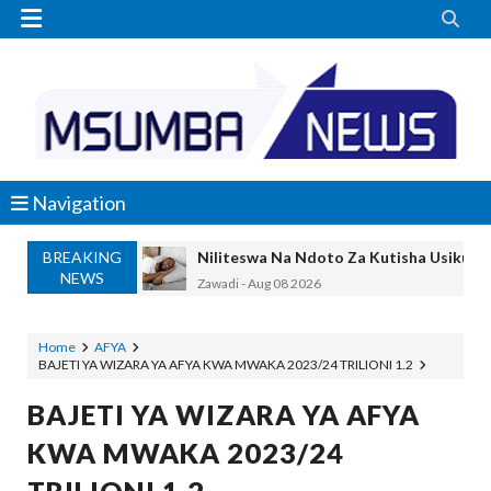


Navigation
BREAKING
Niliteswa Na Ndoto Za Kutisha Usiku, M
NEWS
Zawadi
-
Aug 08 2026
Nilinusurika Jela Kwa Dhuluma, Mpaka Ti
Zawadi
-
Aug 08 2026
Home
AFYA
BAJETI YA WIZARA YA AFYA KWA MWAKA 2023/24 TRILIONI 1.2
TANZANIA YAANGAZA TEKNOLOJIA YA
OKULY BLOG
-
Aug 08 2026
BAJETI YA WIZARA YA AFYA
MGALU APONGEZA HATUA ZA SERIKALI
KWA MWAKA 2023/24
MSUMBA
-
Aug 08 2026
WMA YAPONGEZWA KWA KUANZISHA K