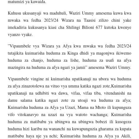
matumizi ya kawaida.
Kuhusu ukusanyaji wa maduhuli, Waziri Ummy amesema kuwa kwa
mwaka wa fedha 2023/24 Wizara na Taasisi zilizo chini yake
imekadiria kukusanya kiasi cha Shilingi Bilioni 677 kutoka kwenye
vyanzo vyake.
”Vipaumbele vya Wizara ya Afya kwa mwaka wa fedha 2023/24
tutajikita kuimarisha huduma za Kinga dhidi ya magonjwa ikiwemo
huduma za chanjo, huduma za lishe, huduma za usafi na afya
mazingira na huduma za afya ngazi ya jamii” amesema Waziri Ummy.
Vipaumbele vingine ni kuimarisha upatikanaji na ubora wa huduma
za afya zinazotolewa na vituo vya umma katika ngazi zote,Kuimarisha
upatikanaji na udhibiti wa dawa, vifaa, vifaa tiba, vitendanishi na
damu salama katika ngazi zote za utoaji wa huduma za afya;
Kuimarisha huduma za Afya ya Uzazi, Mama na Mtoto ili kupunguza
vifo vitokanavyo na uzazi na vya watoto wachanga; Kuimarisha
huduma za matibabu ya ubingwa na ubingwa bobezi ili kusogeza
huduma hizi karibu na wananchi na kuwapunguzia gharama za kupata
matibabu haya nje ya nchi; Kuimarisha huduma za Afya ya Akili,