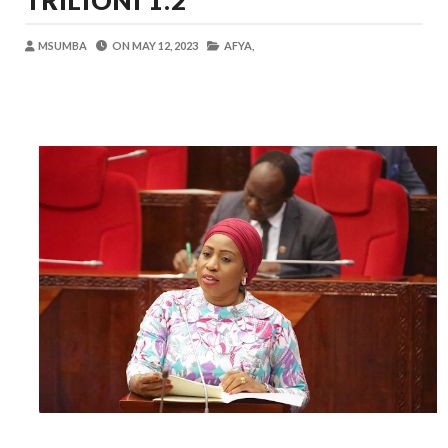
TRILIONI 1.2
OKULY BLOG
-
Aug 08 2026
TBS Yaendelea Kutoa Elimu Ya Uthibiti
MSUMBA
ON
MAY 12, 2023
AFYA,
OSCAR ASSENGA
-
Aug 08 2026
UVCCM Moshi Vijijini Yaikaribisha Jamii
MSUMBA
-
Aug 08 2026
WRRB YAJA NA UBUNIFU KWENYE ZAO LA PAR
Alex Sonna
-
Aug 08 2026
WMA YAPONGEZWA KWA KUANZISHA K
MSUMBA
-
Aug 08 2026
Nilishikilia Cheo Kile Kile Kwa Miaka K
Zawadi
-
Aug 08 2026