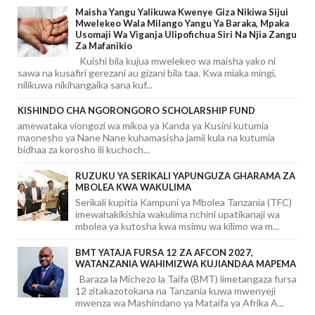
Maisha Yangu Yalikuwa Kwenye Giza Nikiwa Sijui
Mwelekeo Wala Milango Yangu Ya Baraka, Mpaka
Usomaji Wa Viganja Ulipofichua Siri Na Njia Zangu
Za Mafanikio
Kuishi bila kujua mwelekeo wa maisha yako ni
sawa na kusafiri gerezani au gizani bila taa. Kwa miaka mingi,
nilikuwa nikihangaika sana kuf...
KISHINDO CHA NGORONGORO SCHOLARSHIP FUND
amewataka viongozi wa mikoa ya Kanda ya Kusini kutumia
maonesho ya Nane Nane kuhamasisha jamii kula na kutumia
bidhaa za korosho ili kuchoch...
RUZUKU YA SERIKALI YAPUNGUZA GHARAMA ZA
MBOLEA KWA WAKULIMA
Serikali kupitia Kampuni ya Mbolea Tanzania (TFC)
imewahakikishia wakulima nchini upatikanaji wa
mbolea ya kutosha kwa msimu wa kilimo wa m...
BMT YATAJA FURSA 12 ZA AFCON 2027,
WATANZANIA WAHIMIZWA KUJIANDAA MAPEMA
Baraza la Michezo la Taifa (BMT) limetangaza fursa
12 zitakazotokana na Tanzania kuwa mwenyeji
mwenza wa Mashindano ya Mataifa ya Afrika A...