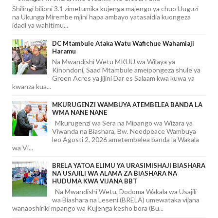
Shilingi bilioni 3.1 zimetumika kujenga majengo ya chuo Uuguzi
na Ukunga Mirembe mjini hapa ambayo yatasaidia kuongeza
idadi ya wahitimu...
DC Mtambule Ataka Watu Wafichue Wahamiaji
Haramu
Na Mwandishi Wetu MKUU wa Wilaya ya
Kinondoni, Saad Mtambule ameipongeza shule ya
Green Acres ya jijini Dar es Salaam kwa kuwa ya
kwanza kua...
MKURUGENZI WAMBUYA ATEMBELEA BANDA LA
WMA NANE NANE
Mkurugenzi wa Sera na Mipango wa Wizara ya
Viwanda na Biashara, Bw. Needpeace Wambuya
leo Agosti 2, 2026 ametembelea banda la Wakala
wa Vi...
BRELA YATOA ELIMU YA URASIMISHAJI BIASHARA
NA USAJILI WA ALAMA ZA BIASHARA NA
HUDUMA KWA VIJANA BBT
Na Mwandishi Wetu, Dodoma Wakala wa Usajili
wa Biashara na Leseni (BRELA) umewataka vijana
wanaoshiriki mpango wa Kujenga kesho bora (Bu...