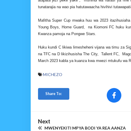
atapata jezi peke yake , mshindi wa nafasi ya nne n
tunatarajia na wao pia hatutawaacha hivihivi tutawapat
Mafitha Super Cup mwaka huu wa 2023 itazihusiah
Young Boys, Home Guard, na Kiomoni FC huku kun
Kwanza pamoja na Pongwe Stars.
Huku kundi C likiwa limesheheni vijana wa timu za S
na TFC na D likizihusisha The City, Tallent FC, Mago
March 2023 kabla ya kuanza kwa mwezi mtukufu wa 
MICHEZO
Share To:
Next
MWENYEKITI MPYA BODI YA REA AANZA