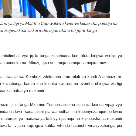
uano ya ligi ya Mafitha Cup wakiwa kwenye kikao cha pamoja na
arajiwa kuanza kurindima jumatano hii jijini Tanga.
alimbali vya jiji la tanga zitachuana kumtafuta bingwa wa ligi ya
 kuondoka na Mbuzi, jezi seti moja pamoja na mipira miwili.
ka uwanja wa Kombezi zikikutana timu mbili za kundi A ambazo ni
kuzichanga karata zao kusaka kwa udi na uvumba ubingwa wa ligi
ikianzia hatua ya makundi..
zo jijini Tanga Mzamiru Yusuph alisema licha ya kuinua vipaji vya
andanda kwa sasa lakini pia wamedhamiria kupenyeza ujumbe kwao
 matumizi ya madawa ya kulevya pamoja na kujiepusha na makundi
a la vijana kujiingiza katika vitendo hatarishi vinavyochangia pia