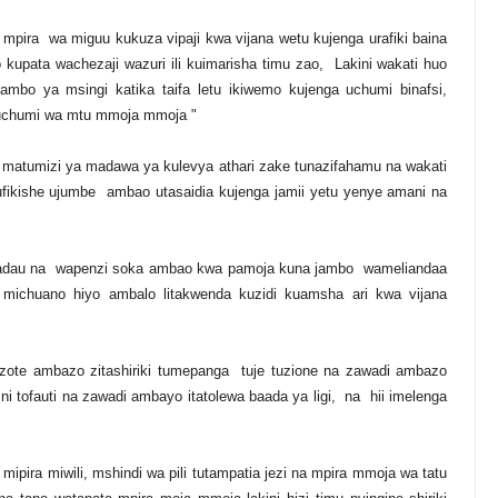
pira wa miguu kukuza vipaji kwa vijana wetu kujenga urafiki baina
ao kupata wachezaji wazuri ili kuimarisha timu zao, Lakini wakati huo
o ya msingi katika taifa letu ikiwemo kujenga uchumi binafsi,
uchumi wa mtu mmoja mmoja "
na matumizi ya madawa ya kulevya athari zake tunazifahamu na wakati
fikishe ujumbe ambao utasaidia kujenga jamii yetu yenye amani na
wadau na wapenzi soka ambao kwa pamoja kuna jambo wameliandaa
ki michuano hiyo ambalo litakwenda kuzidi kuamsha ari kwa vijana
ote ambazo zitashiriki tumepanga tuje tuzione na zawadi ambazo
 tofauti na zawadi ambayo itatolewa baada ya ligi, na hii imelenga
ipira miwili, mshindi wa pili tutampatia jezi na mpira mmoja wa tatu