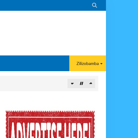

Zilizobamba
ITUO KIKUU CHA NISHATI YA MAFUTA
MA KWA VIJANA BBT