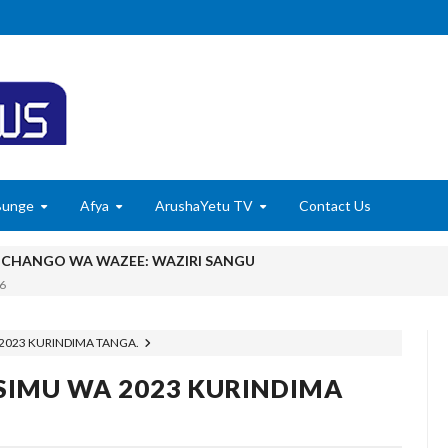
Bunge
Afya
ArushaYetu TV
Contact Us
MCHANGO WA WAZEE: WAZIRI SANGU
6
 WASHUHUDIA MAKUBALIANO YA TRILIONI 56 KUIFANYA TANGA K
6
 2023 KURINDIMA TANGA.
ISHAJI BIASHARA NA USAJILI WA ALAMA ZA BIASHARA NA HUDU
MSIMU WA 2023 KURINDIMA
u Wafichue Wahamiaji Haramu
6