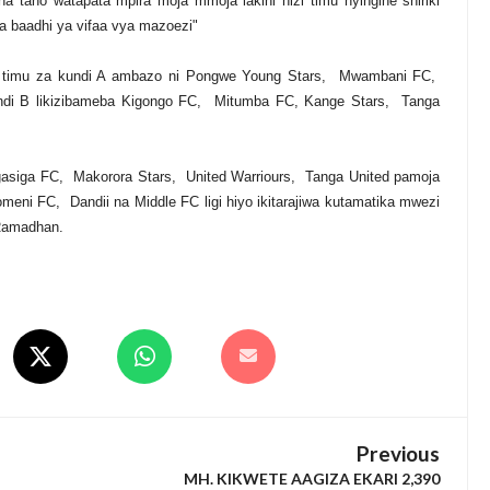
a tano watapata mpira moja mmoja lakini hizi timu nyingine shiriki
ia baadhi ya vifaa vya mazoezi"
a timu za kundi A ambazo ni Pongwe Young Stars, Mwambani FC,
di B likizibameba Kigongo FC, Mitumba FC, Kange Stars, Tanga
igasiga FC, Makorora Stars, United Warriours, Tanga United pamoja
meni FC, Dandii na Middle FC ligi hiyo ikitarajiwa kutamatika mwezi
Ramadhan.
Previous
MH. KIKWETE AAGIZA EKARI 2,390