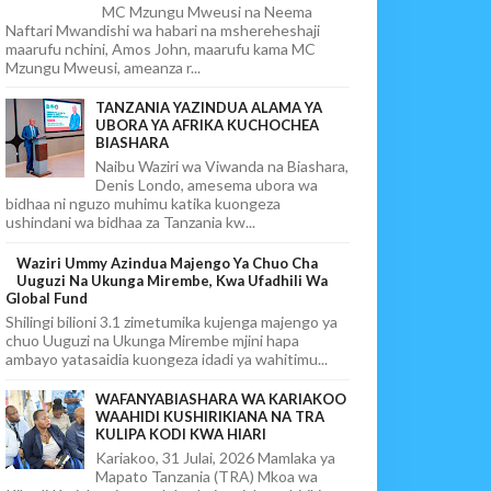
MC Mzungu Mweusi na Neema
Naftari Mwandishi wa habari na mshereheshaji
maarufu nchini, Amos John, maarufu kama MC
Mzungu Mweusi, ameanza r...
TANZANIA YAZINDUA ALAMA YA
UBORA YA AFRIKA KUCHOCHEA
BIASHARA
Naibu Waziri wa Viwanda na Biashara,
Denis Londo, amesema ubora wa
bidhaa ni nguzo muhimu katika kuongeza
ushindani wa bidhaa za Tanzania kw...
Waziri Ummy Azindua Majengo Ya Chuo Cha
Uuguzi Na Ukunga Mirembe, Kwa Ufadhili Wa
Global Fund
Shilingi bilioni 3.1 zimetumika kujenga majengo ya
chuo Uuguzi na Ukunga Mirembe mjini hapa
ambayo yatasaidia kuongeza idadi ya wahitimu...
WAFANYABIASHARA WA KARIAKOO
WAAHIDI KUSHIRIKIANA NA TRA
KULIPA KODI KWA HIARI
Kariakoo, 31 Julai, 2026 Mamlaka ya
Mapato Tanzania (TRA) Mkoa wa