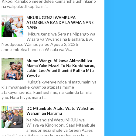
Kikodi Kariakoo imeendelea kuimarisha ushirikiano
na walipakodi kupitia mi...
MKURUGENZI WAMBUYA
ATEMBELEA BANDA LA WMA NANE
NANE
Mkurugenzi wa Sera na Mipango wa
Wizara ya Viwanda na Biashara, Bw.
Needpeace Wambuya leo Agosti 2, 2026
ametembelea banda la Wakala wa Vi...
Mume Wangu Alikuwa Akimsikiliza
Mama Yake Mzazi Tu Na Kunidharau,
Lakini Leo Ananithamini Kuliko Mtu
Yeyote
Kuingia kwenye ndoa ni matumaini ya
kila mwanamke kwamba atapata mume
atakayempenda, kumheshimu, na kuilinda familia
yao. Hata hivyo, mara t...
DC Mtambule Ataka Watu Wafichue
Wahamiaji Haramu
Na Mwandishi Wetu MKUU wa
Wilaya ya Kinondoni, Saad Mtambule
ameipongeza shule ya Green Acres
ya jijini Dar es Salaam kwa kuwa ya kwanza kua...