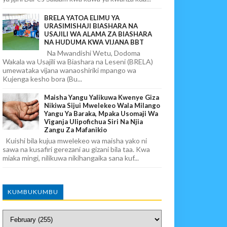
BRELA YATOA ELIMU YA
URASIMISHAJI BIASHARA NA
USAJILI WA ALAMA ZA BIASHARA
NA HUDUMA KWA VIJANA BBT
Na Mwandishi Wetu, Dodoma
Wakala wa Usajili wa Biashara na Leseni (BRELA)
umewataka vijana wanaoshiriki mpango wa
Kujenga kesho bora (Bu...
Maisha Yangu Yalikuwa Kwenye Giza
Nikiwa Sijui Mwelekeo Wala Milango
Yangu Ya Baraka, Mpaka Usomaji Wa
Viganja Ulipofichua Siri Na Njia
Zangu Za Mafanikio
Kuishi bila kujua mwelekeo wa maisha yako ni
sawa na kusafiri gerezani au gizani bila taa. Kwa
miaka mingi, nilikuwa nikihangaika sana kuf...
KUMBUKUMBU