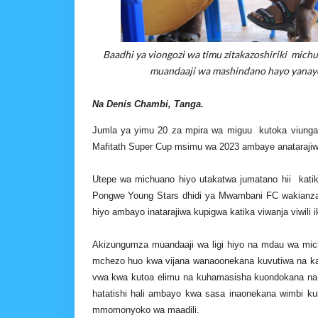
Baadhi ya viongozi wa timu zitakazoshiriki mich
muandaaji wa mashindano hayo yanayot
Na Denis Chambi, Tanga.
Jumla ya yimu 20 za mpira wa miguu kutoka viunga mb
Mafitath Super Cup msimu wa 2023 ambaye anatarajiwa
Utepe wa michuano hiyo utakatwa jumatano hii kati
Pongwe Young Stars dhidi ya Mwambani FC wakianza 
hiyo ambayo inatarajiwa kupigwa katika viwanja viwili 
Akizungumza muandaaji wa ligi hiyo na mdau wa miche
mchezo huo kwa vijana wanaoonekana kuvutiwa na k
vwa kwa kutoa elimu na kuhamasisha kuondokana na
hatatishi hali ambayo kwa sasa inaonekana wimbi kubw
mmomonyoko wa maadili.