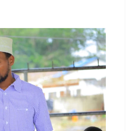
wenye Giza Nikiwa Sijui Mwelekeo Wala Milango Yangu Ya Baraka, M
MAKAO MAKUU YA CCM DODOMA
6
tishia Kuangamiza Heshima Na Maisha Ya Familia Yangu, Mpaka Nili
idi Ya Miaka Saba Bila Mafanikio, Mpaka Tiba Ya Asili Iliponiweze
E ARIDHISHWA NA HUDUMA ZA TADB KWA WAKULIMA
6
ANI WA HAKI KUCHOCHEA UKUAJI WA UCHUMI