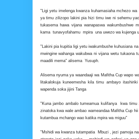
"Ligi yetu imelenga kwanza kuhamasiaha mchezo wa m
ya timu zilizopo lakini pia hizi timu iwe ni sehemu y
tukasema hawa vijana wanapaswa wakumbushwe mamb
kama tunavyofahamu mpira una uwezo wa kujenga 
"Lakini pia kupitia ligi yetu iwakumbushe kuhusiana 
mwingine wahanga wakubwa ni vijana wetu tukaona tu
maadili mema" alisema Yusuph.
Alisema nyuma ya waandaaji wa Mafitha Cup wapo 
litakalokuja kuneemesha kila timu ambayo itashiri
wapenda soka jijini Tanga
"Kuna jambo ambalo tumeamua kulifanya kwa timu z
zinatoka kwa wale ambao wameandaa Mafitha Cup hii ni
kutambua mchango wao katika mpira wa miguu"
"Mshidi wa kwanza tutampatia Mbuzi , jezi pamoja na m