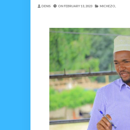
Maisha Yangu Yalikuwa K
DENIS
ON
FEBRUARY 13, 2023
MICHEZO,
Zawadi
-
Aug 06 2026
MWANRI APOKELEWA 
OSCAR ASSENGA
-
Aug 06 202
Umaskini Na Madeni Yali
Zawadi
-
Aug 06 2026
Nilitafuta Mtoto Kwa Za
Zawadi
-
Aug 06 2026
NAIBU WAZIRI CHAND
OSCAR ASSENGA
-
Aug 06 202
SERIKALI YASISITIZA USHIND
Alex Sonna
-
Aug 06 2026