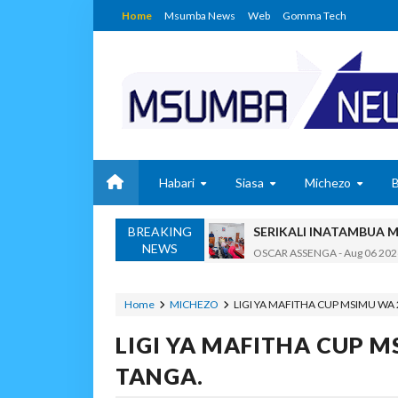
Home
Msumba News
Web
Gomma Tech
Habari
Siasa
Michezo
BREAKING
SERIKALI INATAMBUA 
NEWS
OSCAR ASSENGA
-
Aug 06 202
RAIS SAMIA, MUSEVEN
OSCAR ASSENGA
-
Aug 06 202
Home
MICHEZO
LIGI YA MAFITHA CUP MSIMU WA
BRELA YATOA ELIMU YA URASIM
LIGI YA MAFITHA CUP 
Alex Sonna
-
Aug 06 2026
DC Mtambule Ataka Wat
TANGA.
OSCAR ASSENGA
-
Aug 06 202