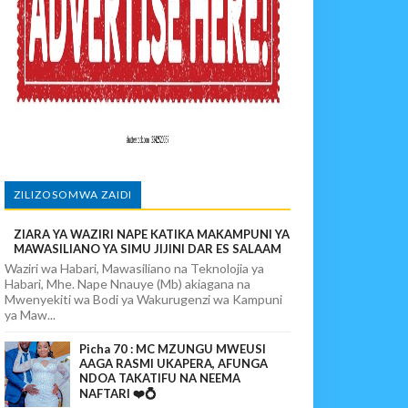
paka Usomaji Wa Viganja Ulipofichua Siri Na Njia Zangu Za Mafanik
povunja Mikosi Na Kushuhudia Tajiriba Ikirejea Nyumbani
sha Kushika Mimba Na Kufuta Machozi Yangu
ZILIZOSOMWA ZAIDI
ZIARA YA WAZIRI NAPE KATIKA MAKAMPUNI YA
MAWASILIANO YA SIMU JIJINI DAR ES SALAAM
Waziri wa Habari, Mawasiliano na Teknolojia ya
Habari, Mhe. Nape Nnauye (Mb) akiagana na
Mwenyekiti wa Bodi ya Wakurugenzi wa Kampuni
ya Maw...
Picha 70 : MC MZUNGU MWEUSI
AAGA RASMI UKAPERA, AFUNGA
NDOA TAKATIFU NA NEEMA
NAFTARI ❤️💍