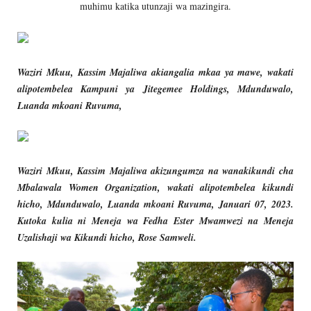
muhimu katika utunzaji wa mazingira.
Waziri Mkuu, Kassim Majaliwa akiangalia mkaa ya mawe, wakati
alipotembelea Kampuni ya Jitegemee Holdings, Mdunduwalo,
Luanda mkoani Ruvuma,
Waziri Mkuu, Kassim Majaliwa akizungumza na wanakikundi cha
Mbalawala Women Organization, wakati alipotembelea kikundi
hicho, Mdunduwalo, Luanda mkoani Ruvuma, Januari 07, 2023.
Kutoka kulia ni Meneja wa Fedha Ester Mwamwezi na Meneja
Uzalishaji wa Kikundi hicho, Rose Samweli.