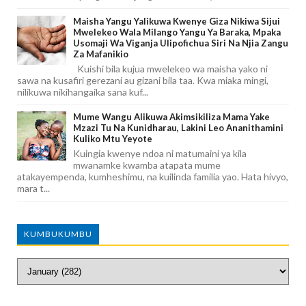
Maisha Yangu Yalikuwa Kwenye Giza Nikiwa Sijui
Mwelekeo Wala Milango Yangu Ya Baraka, Mpaka
Usomaji Wa Viganja Ulipofichua Siri Na Njia Zangu
Za Mafanikio
Kuishi bila kujua mwelekeo wa maisha yako ni
sawa na kusafiri gerezani au gizani bila taa. Kwa miaka mingi,
nilikuwa nikihangaika sana kuf...
Mume Wangu Alikuwa Akimsikiliza Mama Yake
Mzazi Tu Na Kunidharau, Lakini Leo Ananithamini
Kuliko Mtu Yeyote
Kuingia kwenye ndoa ni matumaini ya kila
mwanamke kwamba atapata mume
atakayempenda, kumheshimu, na kuilinda familia yao. Hata hivyo,
mara t...
KUMBUKUMBU