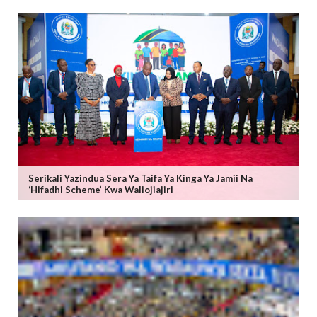
Serikali Yazindua Sera Ya Taifa Ya Kinga Ya Jamii Na
‘Hifadhi Scheme’ Kwa Waliojiajiri