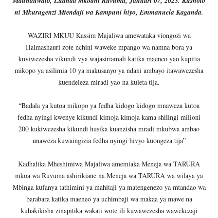
Mdunduwalo, Luanda mkoani Ruvuma, Januari 07, 2023. Kushoto
ni Mkurugenzi Mtendaji wa Kampuni hiyo, Emmanuela Kaganda.
WAZIRI MKUU Kassim Majaliwa amewataka viongozi wa
Halmashauri zote nchini waweke mpango wa namna bora ya
kuviwezesha vikundi vya wajasiriamali katika maeneo yao kupitia
mikopo ya asilimia 10 ya makusanyo ya ndani ambayo itawawezesha
kuendeleza miradi yao na kuleta tija.
“Badala ya kutoa mikopo ya fedha kidogo kidogo mnaweza kutoa
fedha nyingi kwenye kikundi kimoja kimoja kama shilingi milioni
200 kukiwezesha kikundi husika kuanzisha mradi mkubwa ambao
unaweza kuwaingizia fedha nyingi hivyo kuongeza tija”
Kadhalika Mheshimiwa Majaliwa amemtaka Meneja wa TARURA
mkoa wa Ruvuma ashirikiane na Meneja wa TARURA wa wilaya ya
Mbinga kufanya tathimini ya mahitaji ya matengenezo ya mtandao wa
barabara katika maeneo ya uchimbaji wa makaa ya mawe na
kuhakikisha zinapitika wakati wote ili kuwawezesha wawekezaji