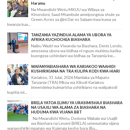
Haramu
Na Mwandishi Wetu MKUU wa Wilaya ya
Kinondoni, Saad Mtambule ameipongeza shule ya
Green Acres ya jijini Dar es Salaam kwa kuwa ya
kwanza kua...
TANZANIA YAZINDUA ALAMA YA UBORA YA
AFRIKA KUCHOCHEA BIASHARA
Naibu Waziri wa Viwanda na Biashara, Denis Londo,
amesema ubora wa bidhaa ni nguzo muhimu katika
kuongeza ushindani wa bidhaa za Tanzania kw...
WAFANYABIASHARA WA KARIAKOO WAAHIDI
KUSHIRIKIANA NA TRA KULIPA KODI KWA HIARI
Kariakoo, 31 Julai, 2026 Mamlaka ya Mapato
Tanzania (TRA) Mkoa wa Kikodi Kariakoo
imeendelea kuimarisha ushirikiano na walipakodi
kupitia mi...
BRELA YATOA ELIMU YA URASIMISHAJI BIASHARA
NA USAJILI WA ALAMA ZA BIASHARA NA
HUDUMA KWA VIJANA BBT
Na Mwandishi Wetu, Dodoma Wakala wa Usajili
wa Biashara na Leseni (BRELA) umewataka vijana
wanaoshiriki mpango wa Kujenga kesho bora (Bu...