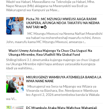
Waziri wa Habari, Mawasiliano na Teknolojia ya Habari, Mhe.
Nape Nnauye (Mb) akiagana na Mwenyekiti wa Bodi ya
Wakurugenzi wa Kampuni ya Maw...
Picha 70 : MC MZUNGU MWEUSI AAGA RASMI
UKAPERA, AFUNGA NDOA TAKATIFU NA NEEMA
NAFTARI ❤️💍
MC Mzungu Mweusi na Neema Naftari Mwandishi
wa habari na mshereheshaji maarufu nchini, Amos
John, maarufu kama MC Mzungu Mweusi, ameanza r...
Waziri Ummy Azindua Majengo Ya Chuo Cha Uuguzi Na
Ukunga Mirembe, Kwa Ufadhili Wa Global Fund
Shilingi bilioni 3.1 zimetumika kujenga majengo ya chuo Uuguzi
na Ukunga Mirembe mjini hapa ambayo yatasaidia kuongeza
idadi ya wahitimu...
MKURUGENZI WAMBUYA ATEMBELEA BANDA LA
WMA NANE NANE
Mkurugenzi wa Sera na Mipango wa Wizara ya
Viwanda na Biashara, Bw. Needpeace Wambuya
leo Agosti 2, 2026 ametembelea banda la Wakala
wa Vi...
DC Mtambule Ataka Watu Wafichue Wahamiaji