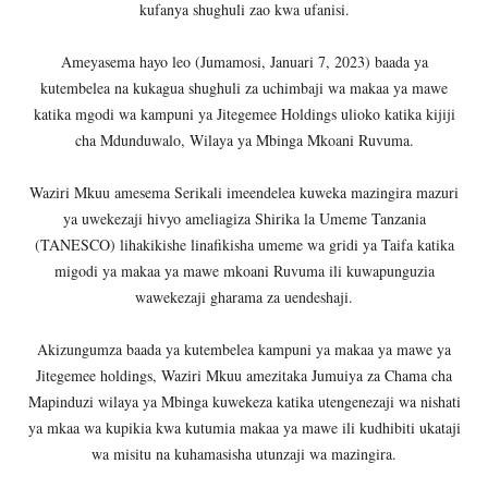
kufanya shughuli zao kwa ufanisi.
Ameyasema hayo leo (Jumamosi, Januari 7, 2023) baada ya
kutembelea na kukagua shughuli za uchimbaji wa makaa ya mawe
katika mgodi wa kampuni ya Jitegemee Holdings ulioko katika kijiji
cha Mdunduwalo, Wilaya ya Mbinga Mkoani Ruvuma.
Waziri Mkuu amesema Serikali imeendelea kuweka mazingira mazuri
ya uwekezaji hivyo ameliagiza Shirika la Umeme Tanzania
(TANESCO) lihakikishe linafikisha umeme wa gridi ya Taifa katika
migodi ya makaa ya mawe mkoani Ruvuma ili kuwapunguzia
wawekezaji gharama za uendeshaji.
Akizungumza baada ya kutembelea kampuni ya makaa ya mawe ya
Jitegemee holdings, Waziri Mkuu amezitaka Jumuiya za Chama cha
Mapinduzi wilaya ya Mbinga kuwekeza katika utengenezaji wa nishati
ya mkaa wa kupikia kwa kutumia makaa ya mawe ili kudhibiti ukataji
wa misitu na kuhamasisha utunzaji wa mazingira.