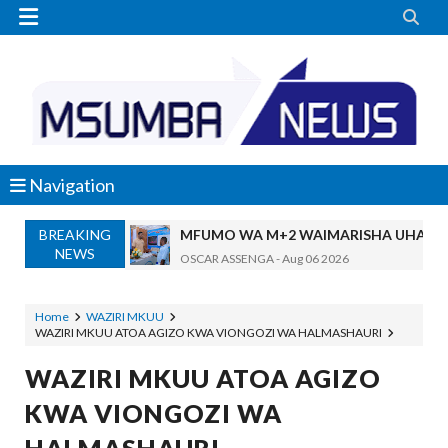


Navigation
BREAKING
MFUMO WA M+2 WAIMARISHA UHAKIK
NEWS
OSCAR ASSENGA
-
Aug 06 2026
DKT. SIMBEYE AWATAKA WAKUU WA VYUO KUZ
Alex Sonna
-
Aug 06 2026
Home
WAZIRI MKUU
WAZIRI MKUU ATOA AGIZO KWA VIONGOZI WA HALMASHAURI
SERIKALI YASISITIZA USHINDANI WA HAKI K
Alex Sonna
-
Aug 06 2026
WAZIRI MKUU ATOA AGIZO
SERIKALI INATAMBUA MCHANGO WA W
KWA VIONGOZI WA
OSCAR ASSENGA
-
Aug 06 2026
RAIS SAMIA, MUSEVEN WASHUHUDIA M