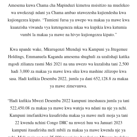
Amesema kuwa Chama cha Mapinduzi kimetoa msisitizo na muelekeo
wa uwekezaji ndani ya Chama ambao utawezesha kujiendesha kwa
kujiongezea kipato. “Tumieni fursa ya uwepo wa makaa ya mawe kwa
kuanzisha viwanda vya kutengeneza mkaa wa kupikia kwa kutumia
vumbi la makaa ya mawe na hivyo kujiongezea kipato.”
Kwa upande wake, Mkurugenzi Mtendaji wa Kampuni ya Jitegemee
Holdings, Emmanuela Kaganda amesema shughuli za uzalishaji katika
mgodi zilianza rasmi Mei 2021 na una uwezo wa kuzalisha tani 2,500
hadi 3,000 za makaa ya mawe kwa siku kwa mashine zilizopo kwa
sasa. Hadi kufikia Desemba 2022, jumla ya dani 652,128.8 za makaa
ya mawe zimevunwa.
“Hadi kufikia Mwezi Desemba 2022 kampuni imeshauza jumla ya tani
522,450.08 za makaa ya mawe kwa wateja wa ndani na nje ya nchi.
Kampuni imefanikiwa kusafirisha makaa ya mawe meli moja ya tani
22 kwenda nchini Congo DRC na mwezi huu wa Januari 2023
kampuni itasafirisha meli mbili za makaa ya mawe kwenda nje ya