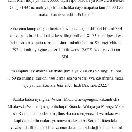
nchi. Meli moja ya tani 25,000 tayari ipo bandari ya Mtwara itaelekea
Congo DRC na meli ya pili imeshafika nayo inapakia tani 55,000 za
makaa kuelekea nchini Polland.”
Amesema kampuni yao imefanikiwa kuchangia shilingi bilioni 7.01
katika pato la Taifa, kati yake shilingi milioni 81.73 zimelipwa kwa
halmashauri kupitia tozo na ushuru mbalimbali na Shilingi Milioni
292 ni kodi nyingine za serikali ikiwemo PAYE, kodi ya zuio na
SDL.
“Kampuni imeshalipa Mrabaha jumla ya kiasi cha Shilingi Bilioni
3.59 na shilingi milioni 488 kama ada ya vibali vya kusafirisha mkaa
nje ya nchi kuanzia Juni 2021 hadi Disemba 2022.”
Katika hatua nyingine, Waziri Mkuu amekipongeza kikundi cha
Mbalawala Women group kilichopo Ruanda, Wilaya ya Mbinga Mkoa
wa Ruvuma ambacho kinajihusisha na utengenezaji wa mkaa wa
kupikia kupitia makaa ya mawe na kwamba Serikali itaendelea
kuwasaidia ili kuhakikisha wanaendelea na uzalishaji huo ambao ni