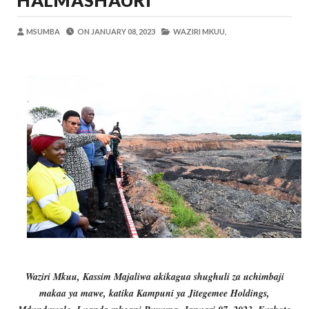
HALMASHAURI
OSCAR ASSENGA
-
Aug 06 2026
BRELA YATOA ELIMU YA URASIMISHAJI BIASH
MSUMBA
ON
JANUARY 08, 2023
WAZIRI MKUU,
Alex Sonna
-
Aug 06 2026
DC Mtambule Ataka Watu Wafichue Wa
OSCAR ASSENGA
-
Aug 06 2026
Maisha Yangu Yalikuwa Kwenye Giza Niki
Zawadi
-
Aug 06 2026
MWANRI APOKELEWA MAKAO MAKUU
OSCAR ASSENGA
-
Aug 06 2026
PINDA APONGEZA TVLA KWA KUJENG
OSCAR ASSENGA
-
Aug 06 2026
Waziri Mkuu, Kassim Majaliwa akikagua shughuli za uchimbaji
makaa ya mawe, katika Kampuni ya Jitegemee Holdings,