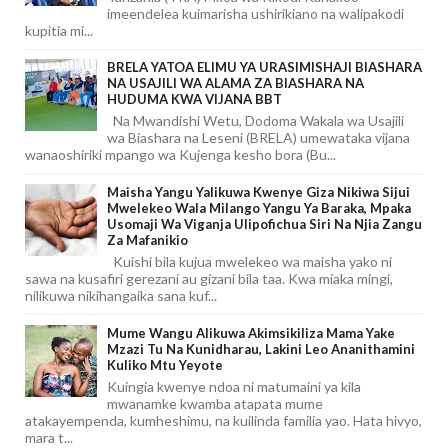
imeendelea kuimarisha ushirikiano na walipakodi
kupitia mi...
BRELA YATOA ELIMU YA URASIMISHAJI BIASHARA
NA USAJILI WA ALAMA ZA BIASHARA NA
HUDUMA KWA VIJANA BBT
Na Mwandishi Wetu, Dodoma Wakala wa Usajili
wa Biashara na Leseni (BRELA) umewataka vijana
wanaoshiriki mpango wa Kujenga kesho bora (Bu...
Maisha Yangu Yalikuwa Kwenye Giza Nikiwa Sijui
Mwelekeo Wala Milango Yangu Ya Baraka, Mpaka
Usomaji Wa Viganja Ulipofichua Siri Na Njia Zangu
Za Mafanikio
Kuishi bila kujua mwelekeo wa maisha yako ni
sawa na kusafiri gerezani au gizani bila taa. Kwa miaka mingi,
nilikuwa nikihangaika sana kuf...
Mume Wangu Alikuwa Akimsikiliza Mama Yake
Mzazi Tu Na Kunidharau, Lakini Leo Ananithamini
Kuliko Mtu Yeyote
Kuingia kwenye ndoa ni matumaini ya kila
mwanamke kwamba atapata mume
atakayempenda, kumheshimu, na kuilinda familia yao. Hata hivyo,
mara t...