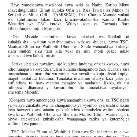
Hayo yamesemwa mwishoni mwa wiki na Naibu Katibu Mkuu
anayeshughulikia Elimu kutoka Ofisi ya Rais Tawala za Mikoa na
Serikali za Mitaa (OR – TAMISEMI), Dkt. Charles Msonde wakati
wa kuhitimisha kikao kazi kilichowakutanisha Kaimu Katibu
Wasaidizi wa TSC kutoka Wilaya zote za Tanzania Bara
kilichofanyika mjini Morogoro.
Dkt. Msonde amefafanua kuwa mkakati wa Serikali ni
kuhakikisha
walimu wanahudumiwa wakiwa shuleni, hivyo TSC,
Maafisa Elimu na Wathibiti Ubora wa Shule wanatakiwa kufanya
ziara shuleni siku tatu kila wiki na siku mbili pekee ndizo
wanazotakiwa kubaki ofisini.
“Serikali haitaki mwalimu aje kutafuta huduma ofisini kwako, ninyi
ndio mnapaswa kwenda shuleni kutatua changamoto zao. Kuanzia sasa
tumeachana na utaratibu wa zamani wa mwalimu kuja ofisini kupiga
magoti akitafuta huduma. Tunataka mwalimu afanye kazi yake ya
kufundisha tu, hayo mambo mengine ya madaraja, likizo, nk sisi
tuliopewa dhamana ya kuwaratibu ndio tunatakiwa tuyafanye,”
amesema Msonde.
Kiongozi huyo ameongeza kuwa anatambua kuwa ofisi za TSC ngazi
ya wilaya zinakabiliwa na changamoto ya vyombo vya usafiri, lakini
hiyo haiwezi kuwa sababu ya kushindwa kutembelea walimu shuleni
kwa kuwa Wathibiti Ubora wa Shule na Maafisa Elimu wana magari,
hivyo amewataka kuhakikisha wanapanga ratiba ya kutembelea
walimu kwa pamoja.
“TSC, Maafisa Elimu na Wathibiti Ubora wa Shule lazima muelewe
kwamba, shamba lenu ni kwa walimu ambao wapo shuleni. Hata