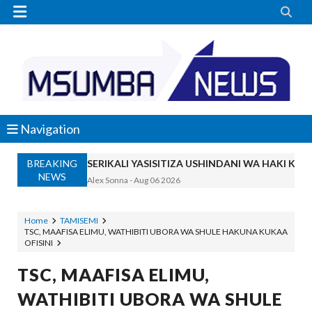


Navigation
SERIKALI YASISITIZA USHINDANI WA HAKI K
BREAKING
Alex Sonna
-
Aug 06 2026
NEWS
SERIKALI INATAMBUA MCHANGO WA W
OSCAR ASSENGA
-
Aug 06 2026
RAIS SAMIA, MUSEVEN WASHUHUDIA M
Home
TAMISEMI
TSC, MAAFISA ELIMU, WATHIBITI UBORA WA SHULE HAKUNA KUKAA
OSCAR ASSENGA
-
Aug 06 2026
OFISINI
BRELA YATOA ELIMU YA URASIMISHAJI BIASH
TSC, MAAFISA ELIMU,
Alex Sonna
-
Aug 06 2026
DC Mtambule Ataka Watu Wafichue Wa
WATHIBITI UBORA WA SHULE
OSCAR ASSENGA
-
Aug 06 2026