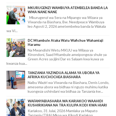
MKURUGENZI WAMBUYA ATEMBELEA BANDA LA
WMA NANE NANE
Mkurugenzi wa Sera na Mipango wa Wizara ya
Viwanda na Biashara, Bw. Needpeace Wambuya
leo Agosti 2, 2026 ametembelea banda la Wakala
wa Vi...
DC Mtambule Ataka Watu Wafichue Wahamiaji
Haramu
Na Mwandishi Wetu MKUU wa Wilaya ya
Kinondoni, Saad Mtambule ameipongeza shule ya
Green Acres ya jijini Dar es Salaam kwa kuwa ya
kwanza kua...
TANZANIA YAZINDUA ALAMA YA UBORA YA
AFRIKA KUCHOCHEA BIASHARA
Naibu Waziri wa Viwanda na Biashara, Denis Londo,
amesema ubora wa bidhaa ni nguzo muhimu katika
kuongeza ushindani wa bidhaa za Tanzania kw...
WAFANYABIASHARA WA KARIAKOO WAAHIDI
KUSHIRIKIANA NA TRA KULIPA KODI KWA HIARI
Kariakoo, 31 Julai, 2026 Mamlaka ya Mapato
Tanzania (TRA) Mkoa wa Kikodi Kariakoo