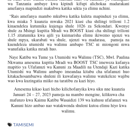
wa Tanzania ambaye kwa kipindi kifupi alichokaa madarakani
amefanya mapindizi makubwa katika sekta ya elimu nchini.
“Rais amefanya mambo mkubwa katika kuleta mapinduzi ya elimu,
kwa miaka 5 kuanzia mwaka 2021 kiasi cha shilingi trilioni 1.2
kinaendelea kutumika kujenga shule 1026 za Sekondari. Kwenye
shule za Msingi kupitia Mradi wa BOOST kiasi cha shilingi trilioni
1.15 zitatumika kwa ajili ya kuimarisha elimu ikiwemo ujenzi wa
shule mpya, ukarabati wa shule, ujenzi wa madarasa,
pamoja na
kuendeleza utumishi wa walimu ambapo TSC ni miongoni mwa
wanufaika katika mradi huo.
Naye Katibu wa Tume ya Utumishi wa Walimu (TSC), Mwl. Paulina
Nkwama amesema kupitia Mradi wa BOOST TSC imeweza kufanya
mapitio ya Ufafanuzi wa Kanuni za Maadili na Utendaji Kazi katika
Utumishi wa Walimu ambapo imeandaa kitabu cha ufafanuzi huo
kitakachosambazwa shuleni ili kuwafanya walimu watekeleze wajibu
wao kwa kuzingatia miiko na taratibu za kazi hiyo.
Amesema kikao kazi hicho kilichofanyika kwa siku nne kuanzia
Januari 24 – 27, 2023 pamoja na mambo mengine, kilikuwa cha
mafunzo kwa Kaimu Katibu Wasaidizi 139 wa kuhusu ufafanuzi wa
Kanuni hizo ambao nao watakwenda shuleni kutoa elimu hiyo kwa
walimu.
TAMISEMI