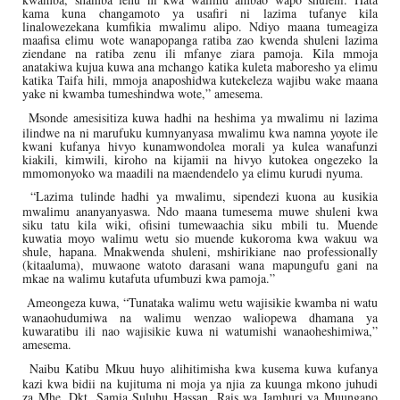
kama kuna changamoto ya usafiri ni lazima tufanye kila
linalowezekana kumfikia mwalimu alipo. Ndiyo maana tumeagiza
maafisa elimu wote wanapopanga ratiba zao kwenda shuleni lazima
ziendane na ratiba zenu ili mfanye ziara pamoja. Kila mmoja
anatakiwa kujua kuwa ana mchango katika kuleta maboresho ya elimu
katika Taifa hili, mmoja anaposhidwa kutekeleza wajibu wake maana
yake ni kwamba tumeshindwa wote,” amesema.
Msonde amesisitiza kuwa hadhi na heshima ya mwalimu ni lazima
ilindwe na ni marufuku kumnyanyasa mwalimu kwa namna yoyote ile
kwani kufanya hivyo kunamwondolea morali ya kulea wanafunzi
kiakili, kimwili, kiroho na kijamii na hivyo kutokea ongezeko la
mmomonyoko wa maadili na maendendelo ya elimu kurudi nyuma.
“Lazima tulinde hadhi ya mwalimu, sipendezi kuona au kusikia
mwalimu ananyanyaswa. Ndo maana tumesema muwe shuleni kwa
siku tatu kila wiki, ofisini tumewaachia siku mbili tu. Muende
kuwatia moyo walimu wetu sio muende kukoroma kwa wakuu wa
shule, hapana. Mnakwenda shuleni, mshirikiane nao professionally
(kitaaluma), muwaone watoto darasani wana mapungufu gani na
mkae na walimu kutafuta ufumbuzi kwa pamoja.”
Ameongeza kuwa, “Tunataka walimu wetu wajisikie kwamba ni watu
wanaohudumiwa na walimu wenzao waliopewa dhamana ya
kuwaratibu ili nao wajisikie kuwa ni watumishi wanaoheshimiwa,”
amesema.
Naibu Katibu Mkuu huyo alihitimisha kwa kusema kuwa kufanya
kazi kwa bidii na kujituma ni moja ya njia za kuunga mkono juhudi
za Mhe. Dkt. Samia Suluhu Hassan, Rais wa Jamhuri ya Muungano