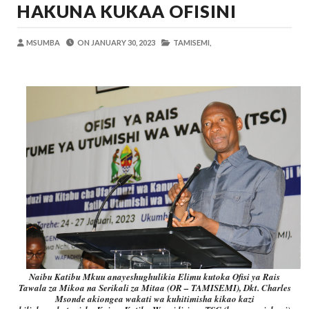
HAKUNA KUKAA OFISINI
Maisha Yangu Yalikuwa Kwenye Giza Niki
Zawadi
-
Aug 06 2026
MSUMBA
ON
JANUARY 30, 2023
TAMISEMI,
MWANRI APOKELEWA MAKAO MAKUU
OSCAR ASSENGA
-
Aug 06 2026
Umaskini Na Madeni Yalitishia Kuangami
Zawadi
-
Aug 06 2026
Nilitafuta Mtoto Kwa Zaidi Ya Miaka Sa
Zawadi
-
Aug 06 2026
DKT. SIMBEYE AWATAKA WAKUU WA VYUO KUZ
Alex Sonna
-
Aug 06 2026
SERIKALI YASISITIZA USHINDANI WA HAKI K
Alex Sonna
-
Aug 06 2026
Naibu Katibu Mkuu anayeshughulikia Elimu kutoka Ofisi ya Rais
Tawala za Mikoa na Serikali za Mitaa (OR – TAMISEMI), Dkt. Charles
Msonde akiongea wakati wa kuhitimisha kikao kazi