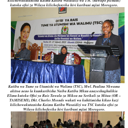
kilichowakutanisha Kaimu Katibu Wasaidizi wa TSC (hawapo pichani)
kutoka ofisi za Wilaya kilichofanyika hivi karibuni mjini Morogoro.
Katibu wa Tume ya Utumishi wa Walimu (TSC), Mwl. Paulina Nkwama
akitoa neno la kumkaribisha Naibu Katibu Mkuu anayeshughulikia
Elimu kutoka Ofisi ya Rais Tawala za Mikoa na Serikali za Mitaa (OR –
TAMISEMI), Dkt. Charles Msonde wakati wa kuhitimisha kikao kazi
kilichowakutanisha Kaimu Katibu Wasaidizi wa TSC kutoka ofisi za
Wilaya kilichofayika hivi karibuni mjini Morogoro.