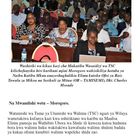
Washiriki wa kikao kazi cha Makatibu Wasaidizi wa TSC
kilichofanyika hivi karibuni mjini Morogoro wakisikiliza hotuba ya
Naibu Katibu Mkuu anayeshughulikia Elimu kutoka Ofisi ya Rais
Tawala za Mikoa na Serikali za Mitaa (OR – TAMISEMI), Dkt. Charles
Msonde
Na Mwandishi wetu – Morogoro.
Watumishi wa Tume ya Utumishi wa Walimu (TSC) ngazi ya Wilaya
wametakiwa kufanya kazi kwa ushirikiano wa karibu na Maafisa
Elimu pamoja na Wathibiti Ubora wa Shule ili kuweza kutoa huduma
bora kwa walimu huku wakitakiwa kuwafuata walimu shuleni badala
ya kukaa ofisini kusubiri walimu wapeleke shida zao.