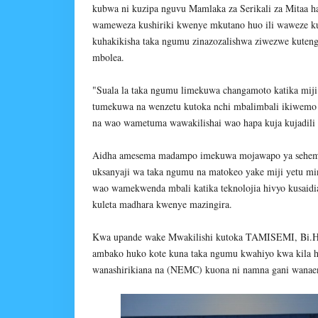
kubwa ni kuzipa nguvu Mamlaka za Serikali za Mitaa ha
wameweza kushiriki kwenye mkutano huo ili waweze kub
kuhakikisha taka ngumu zinazozalishwa ziwezwe kuten
mbolea.
"Suala la taka ngumu limekuwa changamoto katika miji 
tumekuwa na wenzetu kutoka nchi mbalimbali ikiwemo
na wao wametuma wawakilishai wao hapa kuja kujadili
Aidha amesema madampo imekuwa mojawapo ya sehemu 
uksanyaji wa taka ngumu na matokeo yake miji yetu min
wao wamekwenda mbali katika teknolojia hivyo kusaidia
kuleta madhara kwenye mazingira.
Kwa upande wake Mwakilishi kutoka TAMISEMI, Bi.
ambako huko kote kuna taka ngumu kwahiyo kwa kila ha
wanashirikiana na (NEMC) kuona ni namna gani wanae