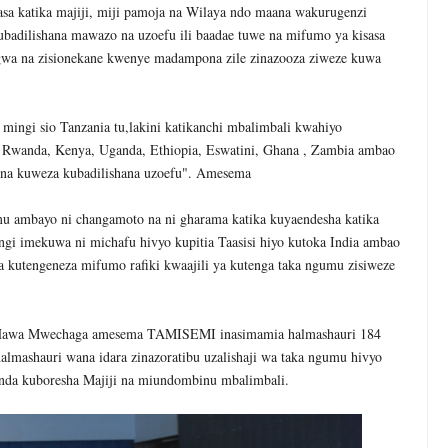
sa katika majiji, miji pamoja na Wilaya ndo maana wakurugenzi
adilishana mawazo na uzoefu ili baadae tuwe na mifumo ya kisasa
gwa na zisionekane kwenye madampona zile zinazooza ziweze kuwa
mingi sio Tanzania tu,lakini katikanchi mbalimbali kwahiyo
 Rwanda, Kenya, Uganda, Ethiopia, Eswatini, Ghana , Zambia ambao
 na kuweza kubadilishana uzoefu". Amesema
ambayo ni changamoto na ni gharama katika kuyaendesha katika
gi imekuwa ni michafu hivyo kupitia Taasisi hiyo kutoka India ambao
 kutengeneza mifumo rafiki kwaajili ya kutenga taka ngumu zisiweze
Hawa Mwechaga amesema TAMISEMI inasimamia halmashauri 184
lmashauri wana idara zinazoratibu uzalishaji wa taka ngumu hivyo
nda kuboresha Majiji na miundombinu mbalimbali.