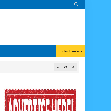

Zilizobamba
ITUO KIKUU CHA NISHATI YA MAFUTA
MA KWA VIJANA BBT