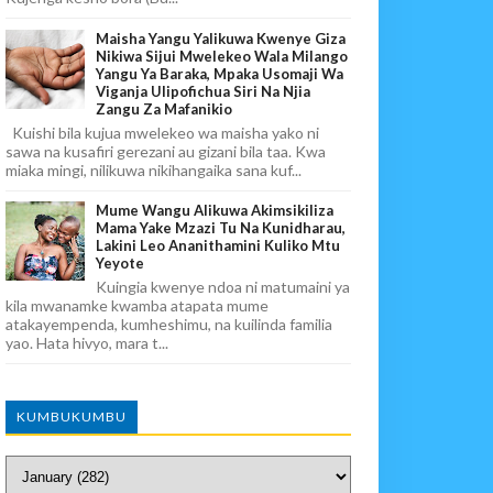
Maisha Yangu Yalikuwa Kwenye Giza
Nikiwa Sijui Mwelekeo Wala Milango
Yangu Ya Baraka, Mpaka Usomaji Wa
Viganja Ulipofichua Siri Na Njia
Zangu Za Mafanikio
Kuishi bila kujua mwelekeo wa maisha yako ni
sawa na kusafiri gerezani au gizani bila taa. Kwa
miaka mingi, nilikuwa nikihangaika sana kuf...
Mume Wangu Alikuwa Akimsikiliza
Mama Yake Mzazi Tu Na Kunidharau,
Lakini Leo Ananithamini Kuliko Mtu
Yeyote
Kuingia kwenye ndoa ni matumaini ya
kila mwanamke kwamba atapata mume
atakayempenda, kumheshimu, na kuilinda familia
yao. Hata hivyo, mara t...
KUMBUKUMBU