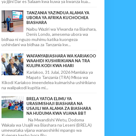
ya jijini Dar es Salaam kwa kuwa ya kwanza kua...
TANZANIA YAZINDUA ALAMA YA
UBORA YA AFRIKA KUCHOCHEA
BIASHARA
Naibu Waziri wa Viwanda na Biashara,
Denis Londo, amesema ubora wa
bidhaa ni nguzo muhimu katika kuongeza
ushindani wa bidhaa za Tanzania kw...
WAFANYABIASHARA WA KARIAKOO
WAAHIDI KUSHIRIKIANA NA TRA
KULIPA KODI KWA HIARI
Kariakoo, 31 Julai, 2026 Mamlaka ya
Mapato Tanzania (TRA) Mkoa wa
Kikodi Kariakoo imeendelea kuimarisha ushirikiano
na walipakodi kupitia mi...
BRELA YATOA ELIMU YA
URASIMISHAJI BIASHARA NA
USAJILI WA ALAMA ZA BIASHARA
NA HUDUMA KWA VIJANA BBT
Na Mwandishi Wetu, Dodoma
Wakala wa Usajili wa Biashara na Leseni (BRELA)
umewataka vijana wanaoshiriki mpango wa
Kujenga kesho bora (Bu...