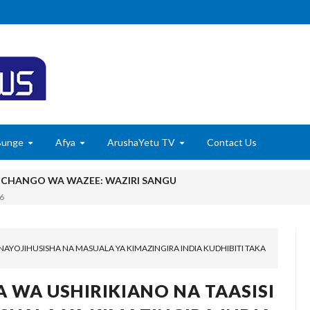
Bunge
Afya
ArushaYetu TV
Contact Us
MCHANGO WA WAZEE: WAZIRI SANGU
6
 WASHUHUDIA MAKUBALIANO YA TRILIONI 56 KUIFANYA TANGA K
6
NAYOJIHUSISHA NA MASUALA YA KIMAZINGIRA INDIA KUDHIBITI TAKA
ISHAJI BIASHARA NA USAJILI WA ALAMA ZA BIASHARA NA HUDU
u Wafichue Wahamiaji Haramu
 WA USHIRIKIANO NA TAASISI
6