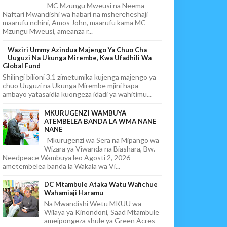
MC Mzungu Mweusi na Neema
Naftari Mwandishi wa habari na mshereheshaji
maarufu nchini, Amos John, maarufu kama MC
Mzungu Mweusi, ameanza r...
Waziri Ummy Azindua Majengo Ya Chuo Cha
Uuguzi Na Ukunga Mirembe, Kwa Ufadhili Wa
Global Fund
Shilingi bilioni 3.1 zimetumika kujenga majengo ya
chuo Uuguzi na Ukunga Mirembe mjini hapa
ambayo yatasaidia kuongeza idadi ya wahitimu...
MKURUGENZI WAMBUYA
ATEMBELEA BANDA LA WMA NANE
NANE
Mkurugenzi wa Sera na Mipango wa
Wizara ya Viwanda na Biashara, Bw.
Needpeace Wambuya leo Agosti 2, 2026
ametembelea banda la Wakala wa Vi...
DC Mtambule Ataka Watu Wafichue
Wahamiaji Haramu
Na Mwandishi Wetu MKUU wa
Wilaya ya Kinondoni, Saad Mtambule
ameipongeza shule ya Green Acres