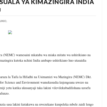
SUALA YA KIMAZINGIRA INDIA
wenye Giza Nikiwa Sijui Mwelekeo Wala Milango Yangu Ya Baraka, M
U
MAKAO MAKUU YA CCM DODOMA
6
UKIO,
tishia Kuangamiza Heshima Na Maisha Ya Familia Yangu, Mpaka Nili
idi Ya Miaka Saba Bila Mafanikio, Mpaka Tiba Ya Asili Iliponiweze
U WA VYUO KUZALISHA WALIMU WENYE UMAHIRI NA MAADILI
ra (NEMC) wamesaini mkataba wa miaka mitatu wa ushirikiano na
imazingira kutoka nchini India ambapo ushirikiano huo utasaidia
ANI WA HAKI KUCHOCHEA UKUAJI WA UCHUMI
raza la Taifa la Hifadhi na Usimamizi wa Mazingira (NEMC) Dkt.
r Science and Environment wamekusudia kujengeana uwezo na
iji yetu katika ukusanyaji taka lakini vilevilekubadilishana uzoefu
afunzo.
ia sasa lakini kutakuwa na uwezekano kuupeleka mbele zaidi lengo