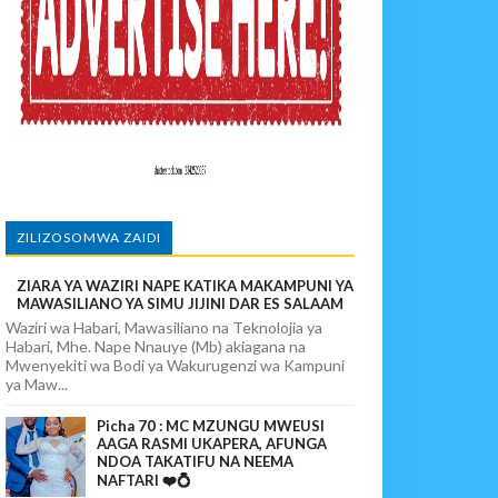
paka Usomaji Wa Viganja Ulipofichua Siri Na Njia Zangu Za Mafanik
povunja Mikosi Na Kushuhudia Tajiriba Ikirejea Nyumbani
sha Kushika Mimba Na Kufuta Machozi Yangu
ZILIZOSOMWA ZAIDI
ZIARA YA WAZIRI NAPE KATIKA MAKAMPUNI YA
MAWASILIANO YA SIMU JIJINI DAR ES SALAAM
Waziri wa Habari, Mawasiliano na Teknolojia ya
Habari, Mhe. Nape Nnauye (Mb) akiagana na
Mwenyekiti wa Bodi ya Wakurugenzi wa Kampuni
ya Maw...
Picha 70 : MC MZUNGU MWEUSI
AAGA RASMI UKAPERA, AFUNGA
NDOA TAKATIFU NA NEEMA
NAFTARI ❤️💍