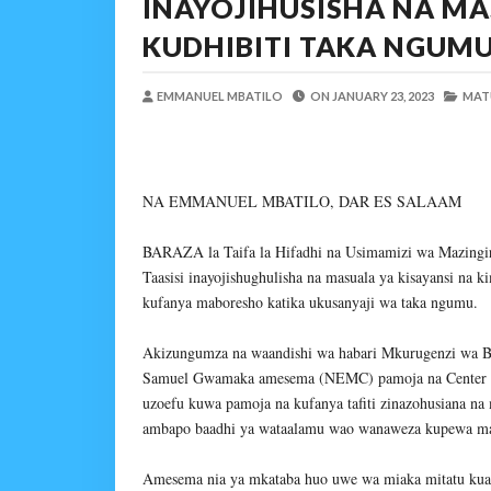
INAYOJIHUSISHA NA MA
Maisha Yangu Yalikuwa K
KUDHIBITI TAKA NGUM
Zawadi
-
Aug 06 2026
MWANRI APOKELEWA 
OSCAR ASSENGA
-
Aug 06 202
EMMANUEL MBATILO
ON
JANUARY 23, 2023
MAT
Umaskini Na Madeni Yali
Zawadi
-
Aug 06 2026
Nilitafuta Mtoto Kwa Za
NA EMMANUEL MBATILO, DAR ES SALAAM
Zawadi
-
Aug 06 2026
DKT. SIMBEYE AWATAKA WAKU
BARAZA la Taifa la Hifadhi na Usimamizi wa Mazingi
Alex Sonna
-
Aug 06 2026
Taasisi inayojishughulisha na masuala ya kisayansi na k
SERIKALI YASISITIZA USHIND
kufanya maboresho katika ukusanyaji wa taka ngumu.
Alex Sonna
-
Aug 06 2026
Akizungumza na waandishi wa habari Mkurugenzi wa Ba
Samuel Gwamaka amesema (NEMC) pamoja na Center fo
uzoefu kuwa pamoja na kufanya tafiti zinazohusiana na m
ambapo baadhi ya wataalamu wao wanaweza kupewa m
Amesema nia ya mkataba huo uwe wa miaka mitatu kuanz