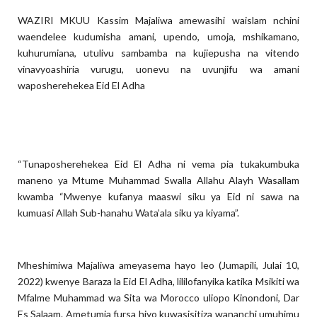
WAZIRI MKUU Kassim Majaliwa amewasihi waislam nchini
waendelee kudumisha amani, upendo, umoja, mshikamano,
kuhurumiana, utulivu sambamba na kujiepusha na vitendo
vinavyoashiria vurugu, uonevu na uvunjifu wa amani
waposherehekea Eid El Adha
“Tunaposherehekea Eid El Adha ni vema pia tukakumbuka
maneno ya Mtume Muhammad Swalla Allahu Alayh Wasallam
kwamba “Mwenye kufanya maaswi siku ya Eid ni sawa na
kumuasi Allah Sub-hanahu Wata’ala siku ya kiyama”.
Mheshimiwa Majaliwa ameyasema hayo leo (Jumapili, Julai 10,
2022) kwenye Baraza la Eid El Adha, lililofanyika katika Msikiti wa
Mfalme Muhammad wa Sita wa Morocco uliopo Kinondoni, Dar
Es Salaam. Ametumia fursa hiyo kuwasisitiza wananchi umuhimu