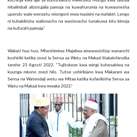
mbalimbali alizotujalia pamoja na kuwahurumia na kuwaonesha
upendo wale wenzetu miongoni mwa maskini na mafakiri. Lengo
ni kuhakikisha walionacho na wasionacho tunakuwa kitu kimoja
na kufurahi pamoja.”
Wakati huo huo, Mheshimiwa Majaliwa amewasisitiza wananchi
kushiriki katika zoezi la Sensa ya Watu na Makazi litakalofanyika
tarehe 23 Agosti 2022. “Tujitokeze kwa wingi kuhesabiwa na
kuunga mkono zoezi hilo. Tutoe ushirikiano kwa Makarani wa
Sensa na Watendaji wetu wa Mitaa katika kufanikisha Sensa ya
Watu na Makazi kwa mwaka 2022.”