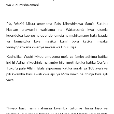
wa kudumisha amani.
Pia, Waziri Mkuu amesema Rais Mheshimiwa Samia Suluhu
Hassan anawasihi waislamu na Watanzania kwa ujumla
kuendelea kuonesha upendo, umoja na mshikamano hata baada
ya kumalizika kwa masiku kumi bora katika mwaka
yanayopatikana kwenye mwezi wa Dhul-Hijja.
Kadhalika, Waziri Mkuu amesema moja ya jambo adhimu katika
Eid El Adha ni kuchinja na jambo hilo limethibitika katika Qur’an
Tukufu pale Allah Ta’ala aliposema katika surah ya 108 ayah ya
pili kwamba basi swali kwa ajili ya Mola wako na chinja kwa ajili
yake.
“Hivyo basi, nami nahimiza kwamba tutumie fursa hiyo ya
kuchinja kwa ajili ya kumshukuru Mwenyezi Mungu kwa fadhila