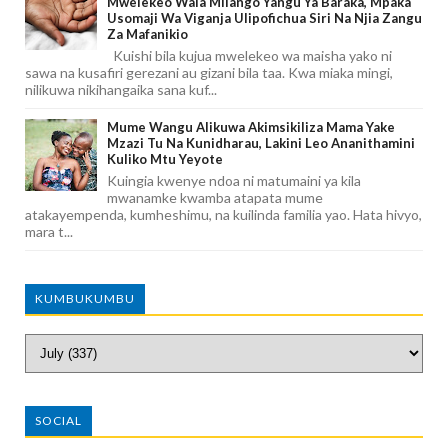
Mwelekeo Wala Milango Yangu Ya Baraka, Mpaka
Usomaji Wa Viganja Ulipofichua Siri Na Njia Zangu
Za Mafanikio
Kuishi bila kujua mwelekeo wa maisha yako ni
sawa na kusafiri gerezani au gizani bila taa. Kwa miaka mingi,
nilikuwa nikihangaika sana kuf...
Mume Wangu Alikuwa Akimsikiliza Mama Yake
Mzazi Tu Na Kunidharau, Lakini Leo Ananithamini
Kuliko Mtu Yeyote
Kuingia kwenye ndoa ni matumaini ya kila
mwanamke kwamba atapata mume
atakayempenda, kumheshimu, na kuilinda familia yao. Hata hivyo,
mara t...
KUMBUKUMBU
SOCIAL