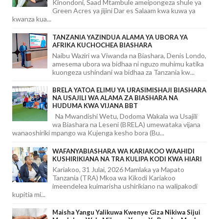
Kinondoni, Saad Mtambule ameipongeza shule ya
Green Acres ya jijini Dar es Salaam kwa kuwa ya
kwanza kua...
TANZANIA YAZINDUA ALAMA YA UBORA YA
AFRIKA KUCHOCHEA BIASHARA
Naibu Waziri wa Viwanda na Biashara, Denis Londo,
amesema ubora wa bidhaa ni nguzo muhimu katika
kuongeza ushindani wa bidhaa za Tanzania kw...
BRELA YATOA ELIMU YA URASIMISHAJI BIASHARA
NA USAJILI WA ALAMA ZA BIASHARA NA
HUDUMA KWA VIJANA BBT
Na Mwandishi Wetu, Dodoma Wakala wa Usajili
wa Biashara na Leseni (BRELA) umewataka vijana
wanaoshiriki mpango wa Kujenga kesho bora (Bu...
WAFANYABIASHARA WA KARIAKOO WAAHIDI
KUSHIRIKIANA NA TRA KULIPA KODI KWA HIARI
Kariakoo, 31 Julai, 2026 Mamlaka ya Mapato
Tanzania (TRA) Mkoa wa Kikodi Kariakoo
imeendelea kuimarisha ushirikiano na walipakodi
kupitia mi...
Maisha Yangu Yalikuwa Kwenye Giza Nikiwa Sijui