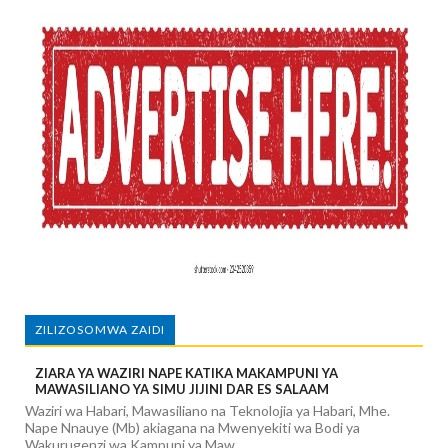
ZILIZOSOMWA ZAIDI
ZIARA YA WAZIRI NAPE KATIKA MAKAMPUNI YA
MAWASILIANO YA SIMU JIJINI DAR ES SALAAM
Waziri wa Habari, Mawasiliano na Teknolojia ya Habari, Mhe.
Nape Nnauye (Mb) akiagana na Mwenyekiti wa Bodi ya
Wakurugenzi wa Kampuni ya Maw...