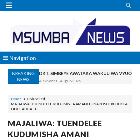


Navigation
BREAKING
DKT. SIMBEYE AWATAKA WAKUU WA VYUO KUZ
NEWS
Alex Sonna
-
Aug 06 2026
SERIKALI YASISITIZA USHINDANI WA HAKI K
Alex Sonna
-
Aug 06 2026
Home
Unlabelled
MAJALIWA: TUENDELEE KUDUMISHA AMANI TUNAPOSHEREHEKEA
SERIKALI INATAMBUA MCHANGO WA W
EID EL ADHA
OSCAR ASSENGA
-
Aug 06 2026
RAIS SAMIA, MUSEVEN WASHUHUDIA M
MAJALIWA: TUENDELEE
OSCAR ASSENGA
-
Aug 06 2026
KUDUMISHA AMANI
BRELA YATOA ELIMU YA URASIMISHAJI BIASH