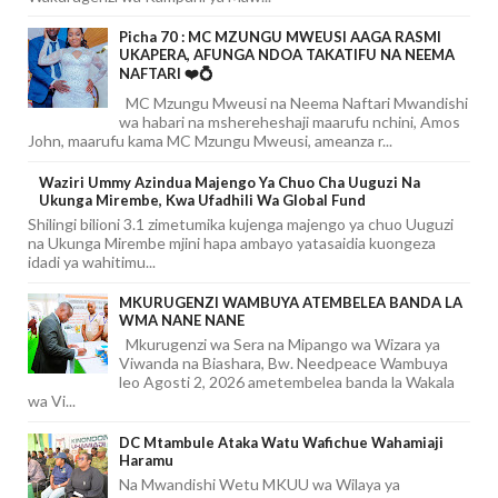
Picha 70 : MC MZUNGU MWEUSI AAGA RASMI
UKAPERA, AFUNGA NDOA TAKATIFU NA NEEMA
NAFTARI ❤️💍
MC Mzungu Mweusi na Neema Naftari Mwandishi
wa habari na mshereheshaji maarufu nchini, Amos
John, maarufu kama MC Mzungu Mweusi, ameanza r...
Waziri Ummy Azindua Majengo Ya Chuo Cha Uuguzi Na
Ukunga Mirembe, Kwa Ufadhili Wa Global Fund
Shilingi bilioni 3.1 zimetumika kujenga majengo ya chuo Uuguzi
na Ukunga Mirembe mjini hapa ambayo yatasaidia kuongeza
idadi ya wahitimu...
MKURUGENZI WAMBUYA ATEMBELEA BANDA LA
WMA NANE NANE
Mkurugenzi wa Sera na Mipango wa Wizara ya
Viwanda na Biashara, Bw. Needpeace Wambuya
leo Agosti 2, 2026 ametembelea banda la Wakala
wa Vi...
DC Mtambule Ataka Watu Wafichue Wahamiaji
Haramu
Na Mwandishi Wetu MKUU wa Wilaya ya