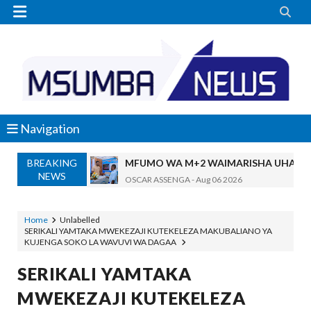


Navigation
BREAKING
MFUMO WA M+2 WAIMARISHA UHAKIK
NEWS
OSCAR ASSENGA
-
Aug 06 2026
DKT. SIMBEYE AWATAKA WAKUU WA VYUO KUZ
Alex Sonna
-
Aug 06 2026
Home
Unlabelled
SERIKALI YAMTAKA MWEKEZAJI KUTEKELEZA MAKUBALIANO YA
SERIKALI YASISITIZA USHINDANI WA HAKI K
KUJENGA SOKO LA WAVUVI WA DAGAA
Alex Sonna
-
Aug 06 2026
SERIKALI INATAMBUA MCHANGO WA W
SERIKALI YAMTAKA
OSCAR ASSENGA
-
Aug 06 2026
MWEKEZAJI KUTEKELEZA
RAIS SAMIA, MUSEVEN WASHUHUDIA M