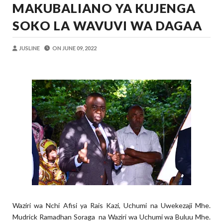
MAKUBALIANO YA KUJENGA
OSCAR ASSENGA
-
Aug 06 2026
BRELA YATOA ELIMU YA URASIMISHAJI BIASH
SOKO LA WAVUVI WA DAGAA
Alex Sonna
-
Aug 06 2026
DC Mtambule Ataka Watu Wafichue Wa
JUSLINE
ON
JUNE 09, 2022
OSCAR ASSENGA
-
Aug 06 2026
Maisha Yangu Yalikuwa Kwenye Giza Niki
Zawadi
-
Aug 06 2026
MWANRI APOKELEWA MAKAO MAKUU
OSCAR ASSENGA
-
Aug 06 2026
PINDA APONGEZA TVLA KWA KUJENG
OSCAR ASSENGA
-
Aug 06 2026
Waziri wa Nchi Afisi ya Rais Kazi, Uchumi na Uwekezaji Mhe.
Mudrick Ramadhan Soraga na Waziri wa Uchumi wa Buluu Mhe.