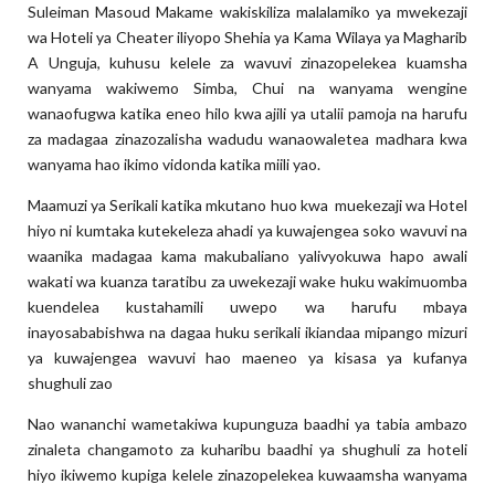
Suleiman Masoud Makame wakiskiliza malalamiko ya mwekezaji
wa Hoteli ya Cheater iliyopo Shehia ya Kama Wilaya ya Magharib
A Unguja, kuhusu kelele za wavuvi zinazopelekea kuamsha
wanyama wakiwemo Simba, Chui na wanyama wengine
wanaofugwa katika eneo hilo kwa ajili ya utalii pamoja na harufu
za madagaa zinazozalisha wadudu wanaowaletea madhara kwa
wanyama hao ikimo vidonda katika miili yao.
Maamuzi ya Serikali katika mkutano huo kwa muekezaji wa Hotel
hiyo ni kumtaka kutekeleza ahadi ya kuwajengea soko wavuvi na
waanika madagaa kama makubaliano yalivyokuwa hapo awali
wakati wa kuanza taratibu za uwekezaji wake huku wakimuomba
kuendelea kustahamili uwepo wa harufu mbaya
inayosababishwa na dagaa huku serikali ikiandaa mipango mizuri
ya kuwajengea wavuvi hao maeneo ya kisasa ya kufanya
shughuli zao
Nao wananchi wametakiwa kupunguza baadhi ya tabia ambazo
zinaleta changamoto za kuharibu baadhi ya shughuli za hoteli
hiyo ikiwemo kupiga kelele zinazopelekea kuwaamsha wanyama