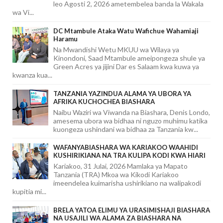
leo Agosti 2, 2026 ametembelea banda la Wakala
wa Vi...
DC Mtambule Ataka Watu Wafichue Wahamiaji
Haramu
Na Mwandishi Wetu MKUU wa Wilaya ya
Kinondoni, Saad Mtambule ameipongeza shule ya
Green Acres ya jijini Dar es Salaam kwa kuwa ya
kwanza kua...
TANZANIA YAZINDUA ALAMA YA UBORA YA
AFRIKA KUCHOCHEA BIASHARA
Naibu Waziri wa Viwanda na Biashara, Denis Londo,
amesema ubora wa bidhaa ni nguzo muhimu katika
kuongeza ushindani wa bidhaa za Tanzania kw...
WAFANYABIASHARA WA KARIAKOO WAAHIDI
KUSHIRIKIANA NA TRA KULIPA KODI KWA HIARI
Kariakoo, 31 Julai, 2026 Mamlaka ya Mapato
Tanzania (TRA) Mkoa wa Kikodi Kariakoo
imeendelea kuimarisha ushirikiano na walipakodi
kupitia mi...
BRELA YATOA ELIMU YA URASIMISHAJI BIASHARA
NA USAJILI WA ALAMA ZA BIASHARA NA