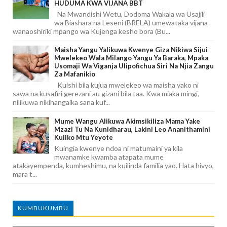
HUDUMA KWA VIJANA BBT
Na Mwandishi Wetu, Dodoma Wakala wa Usajili
wa Biashara na Leseni (BRELA) umewataka vijana
wanaoshiriki mpango wa Kujenga kesho bora (Bu...
Maisha Yangu Yalikuwa Kwenye Giza Nikiwa Sijui
Mwelekeo Wala Milango Yangu Ya Baraka, Mpaka
Usomaji Wa Viganja Ulipofichua Siri Na Njia Zangu
Za Mafanikio
Kuishi bila kujua mwelekeo wa maisha yako ni
sawa na kusafiri gerezani au gizani bila taa. Kwa miaka mingi,
nilikuwa nikihangaika sana kuf...
Mume Wangu Alikuwa Akimsikiliza Mama Yake
Mzazi Tu Na Kunidharau, Lakini Leo Ananithamini
Kuliko Mtu Yeyote
Kuingia kwenye ndoa ni matumaini ya kila
mwanamke kwamba atapata mume
atakayempenda, kumheshimu, na kuilinda familia yao. Hata hivyo,
mara t...
KUMBUKUMBU