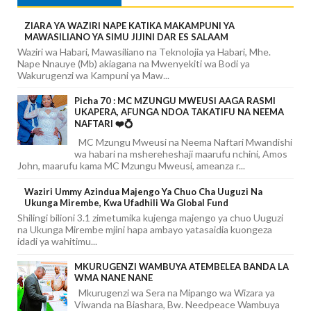
ZIARA YA WAZIRI NAPE KATIKA MAKAMPUNI YA
MAWASILIANO YA SIMU JIJINI DAR ES SALAAM
Waziri wa Habari, Mawasiliano na Teknolojia ya Habari, Mhe.
Nape Nnauye (Mb) akiagana na Mwenyekiti wa Bodi ya
Wakurugenzi wa Kampuni ya Maw...
Picha 70 : MC MZUNGU MWEUSI AAGA RASMI
UKAPERA, AFUNGA NDOA TAKATIFU NA NEEMA
NAFTARI ❤️💍
MC Mzungu Mweusi na Neema Naftari Mwandishi
wa habari na mshereheshaji maarufu nchini, Amos
John, maarufu kama MC Mzungu Mweusi, ameanza r...
Waziri Ummy Azindua Majengo Ya Chuo Cha Uuguzi Na
Ukunga Mirembe, Kwa Ufadhili Wa Global Fund
Shilingi bilioni 3.1 zimetumika kujenga majengo ya chuo Uuguzi
na Ukunga Mirembe mjini hapa ambayo yatasaidia kuongeza
idadi ya wahitimu...
MKURUGENZI WAMBUYA ATEMBELEA BANDA LA
WMA NANE NANE
Mkurugenzi wa Sera na Mipango wa Wizara ya
Viwanda na Biashara, Bw. Needpeace Wambuya