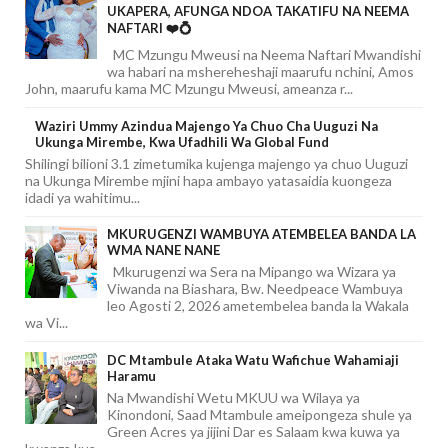
UKAPERA, AFUNGA NDOA TAKATIFU NA NEEMA
NAFTARI ❤️💍
MC Mzungu Mweusi na Neema Naftari Mwandishi
wa habari na mshereheshaji maarufu nchini, Amos
John, maarufu kama MC Mzungu Mweusi, ameanza r...
Waziri Ummy Azindua Majengo Ya Chuo Cha Uuguzi Na
Ukunga Mirembe, Kwa Ufadhili Wa Global Fund
Shilingi bilioni 3.1 zimetumika kujenga majengo ya chuo Uuguzi
na Ukunga Mirembe mjini hapa ambayo yatasaidia kuongeza
idadi ya wahitimu...
MKURUGENZI WAMBUYA ATEMBELEA BANDA LA
WMA NANE NANE
Mkurugenzi wa Sera na Mipango wa Wizara ya
Viwanda na Biashara, Bw. Needpeace Wambuya
leo Agosti 2, 2026 ametembelea banda la Wakala
wa Vi...
DC Mtambule Ataka Watu Wafichue Wahamiaji
Haramu
Na Mwandishi Wetu MKUU wa Wilaya ya
Kinondoni, Saad Mtambule ameipongeza shule ya
Green Acres ya jijini Dar es Salaam kwa kuwa ya