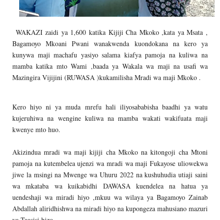
WAKAZI zaidi ya 1,600 katika Kijiji Cha Mkoko ,kata ya Msata ,
Bagamoyo Mkoani Pwani wanakwenda kuondokana na kero ya
kunywa maji machafu yasiyo salama kiafya pamoja na kuliwa na
mamba katika mto Wami ,baada ya Wakala wa maji na usafi wa
Mazingira Vijijini (RUWASA )kukamilisha Mradi wa maji Mkoko .
Kero hiyo ni ya muda mrefu hali iliyosababisha baadhi ya watu
kujeruhiwa na wengine kuliwa na mamba wakati wakifuata maji
kwenye mto huo.
Akizindua mradi wa maji kijiji cha Mkoko na kitongoji cha Mtoni
pamoja na kutembelea ujenzi wa mradi wa maji Fukayose uliowekwa
jiwe la msingi na Mwenge wa Uhuru 2022 na kushuhudia utiaji saini
wa mkataba wa kuikabidhi DAWASA kuendelea na hatua ya
uendeshaji wa miradi hiyo ,mkuu wa wilaya ya Bagamoyo Zainab
Abdallah aliridhishwa na miradi hiyo na kupongeza mahusiano mazuri
ya Taasisi hizo.