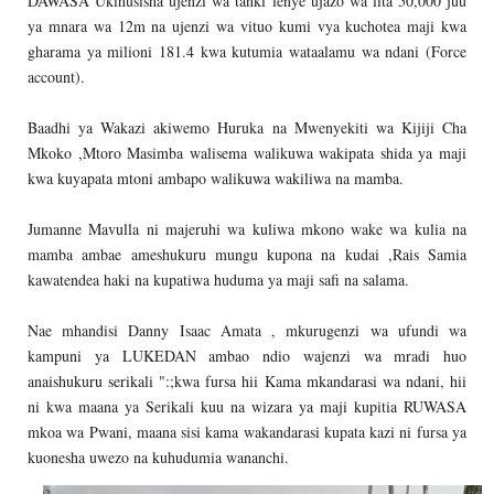
DAWASA Ukihusisha ujenzi wa tanki lenye ujazo wa lita 50,000 juu
ya mnara wa 12m na ujenzi wa vituo kumi vya kuchotea maji kwa
gharama ya milioni 181.4 kwa kutumia wataalamu wa ndani (Force
account).
Baadhi ya Wakazi akiwemo Huruka na Mwenyekiti wa Kijiji Cha
Mkoko ,Mtoro Masimba walisema walikuwa wakipata shida ya maji
kwa kuyapata mtoni ambapo walikuwa wakiliwa na mamba.
Jumanne Mavulla ni majeruhi wa kuliwa mkono wake wa kulia na
mamba ambae ameshukuru mungu kupona na kudai ,Rais Samia
kawatendea haki na kupatiwa huduma ya maji safi na salama.
Nae mhandisi Danny Isaac Amata , mkurugenzi wa ufundi wa
kampuni ya LUKEDAN ambao ndio wajenzi wa mradi huo
anaishukuru serikali ":;kwa fursa hii Kama mkandarasi wa ndani, hii
ni kwa maana ya Serikali kuu na wizara ya maji kupitia RUWASA
mkoa wa Pwani, maana sisi kama wakandarasi kupata kazi ni fursa ya
kuonesha uwezo na kuhudumia wananchi.