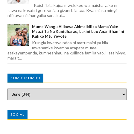
Kuishi bila kujua mwelekeo wa maisha yako ni
sawa na kusafiri gerezani au gizani bila taa. Kwa miaka mingi,
nilikuwa nikihangaika sana kuf...
Mume Wangu Alikuwa Akimsikiliza Mama Yake
Mzazi Tu Na Kunidharau, Lakini Leo Ananithamini
Kuliko Mtu Yeyote
Kuingia kwenye ndoa ni matumaini ya kila
mwanamke kwamba atapata mume
atakayempenda, kumheshimu, na kuilinda familia yao. Hata hivyo,
mara t...
KUMBUKUMBU
SOCIAL