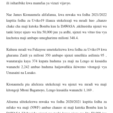
ili isiharibike kwa manufaa ya vizazi vijavyo.
Nae James Kionaumela alifafanua, kwa mwaka wa fedha 2021/2022
kupitia fedha za Uviko19 ilianza utekelezaji wa mradi huo ,chanzo
chake cha maji kutoka Bomba kuu la DAWASA ,ukihusisha ujenzi wa
tanki lenye ujazo wa lita 50,000 juu ya ardhi, ujenzi wa vituo tisa vya
kuchotea maji ambapo umegharimu milioni 348.4.
Kuhusu mradi wa Fukayose umetekelezwa kwa fedha za Uviko19 kwa
gharama Zaidi ya milioni 350 ambapo ujenzi umefikia asilimia 95 ,
wanatarajia kaya 374 kupata huduma ya maji na Lengo ni kusaidia
wananchi 2,242 ambao huduma haijawafikia ikiwemo vitongoji vya
Umasaini na Lusako.
Kionaumela pia alielezea utekelezaji wa ujenzi wa mradi wa maji
kitongoji Mtoni Bagamoyo, Lengo kusaidia wananchi 1,169 .
Alisema ulitekelezwa mwaka wa fedha 2020/2021 kupitia fedha za
mfuko wa maji (NWF) ambao chanzo ni maji kutoka Bomba kuu la