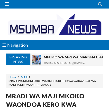


Navigation
BREAKING
MFUMO WA M+2 WAIMARISHA UHAKIK
NEWS
OSCAR ASSENGA
-
Aug 06 2026
DKT. SIMBEYE AWATAKA WAKUU WA VYUO KUZ
Alex Sonna
-
Aug 06 2026
Home
MAJI
MRADI WA MAJI MKOKO WAONDOA KERO KWA WAKAZI KULIWA
SERIKALI YASISITIZA USHINDANI WA HAKI K
MAMBA MTO WAMI- RUWASA
Alex Sonna
-
Aug 06 2026
SERIKALI INATAMBUA MCHANGO WA W
MRADI WA MAJI MKOKO
OSCAR ASSENGA
-
Aug 06 2026
WAONDOA KERO KWA
RAIS SAMIA, MUSEVEN WASHUHUDIA M