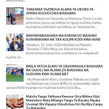
kwanza kua...
TANZANIA YAZINDUA ALAMA YA UBORA YA
AFRIKA KUCHOCHEA BIASHARA
Naibu Waziri wa Viwanda na Biashara, Denis Londo,
amesema ubora wa bidhaa ni nguzo muhimu katika
kuongeza ushindani wa bidhaa za Tanzania kw...
WAFANYABIASHARA WA KARIAKOO WAAHIDI
KUSHIRIKIANA NA TRA KULIPA KODI KWA HIARI
Kariakoo, 31 Julai, 2026 Mamlaka ya Mapato
Tanzania (TRA) Mkoa wa Kikodi Kariakoo
imeendelea kuimarisha ushirikiano na walipakodi
kupitia mi...
BRELA YATOA ELIMU YA URASIMISHAJI BIASHARA
NA USAJILI WA ALAMA ZA BIASHARA NA
HUDUMA KWA VIJANA BBT
Na Mwandishi Wetu, Dodoma Wakala wa Usajili
wa Biashara na Leseni (BRELA) umewataka vijana
wanaoshiriki mpango wa Kujenga kesho bora (Bu...
Maisha Yangu Yalikuwa Kwenye Giza Nikiwa Sijui
Mwelekeo Wala Milango Yangu Ya Baraka, Mpaka
Usomaji Wa Viganja Ulipofichua Siri Na Njia Zangu
Za Mafanikio