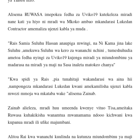
Alisema RUWASA imepokea fedha za Uviko19 kutekeleza miradi
nane kati ya hiyo ni mradi wa Mkoko ambao mkandarasi Lukedan
Contractor amemaliza ujenzi kabla ya muda .
"Rais Samia Suluhu Hassan anaupiga mwingi, na Ni Kama jina lake
Suluhu ,amekuwa Suluhu wa kero za wananchi nchini , tumeshuhudia
ametoa fedha nyingi za Uviko19 kujenga miradi ya miundombinu ya
madarasa na miradi ya maji na Sasa inaleta matokeo chanya"
"Kwa spidi ya Rais ,pia tunahitaji wakandarasi wa aina hii
,nampongeza mkandarasi Lukedan kwani amekamilisha ujenzi kabla
mwezi mmoja wa mkataba wake "alisema Zainab.
Zainab alieleza, mradi huu umeenda kwenye vituo Tisa,ameitaka
Ruwasa kuhakikisha wanamtua mwanamama ndooo kichwani kwa
kupanua mradi ili ufike majumbani.
Alitoa Rai kwa wananchi kuulinda na kutunza miundombinu ya maji