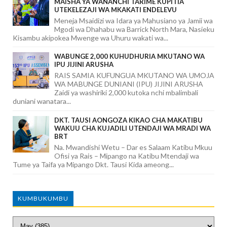
MAISHA YA WANANCHI TARIME KUPITIA
UTEKELEZAJI WA MKAKATI ENDELEVU
Meneja Msaidizi wa Idara ya Mahusiano ya Jamii wa
Mgodi wa Dhahabu wa Barrick North Mara, Nasieku
Kisambu akipokea Mwenge wa Uhuru wakati wa...
WABUNGE 2,000 KUHUDHURIA MKUTANO WA
IPU JIJINI ARUSHA
RAIS SAMIA KUFUNGUA MKUTANO WA UMOJA
WA MABUNGE DUNIANI (IPU) JIJINI ARUSHA
Zaidi ya washiriki 2,000 kutoka nchi mbalimbali
duniani wanatara...
DKT. TAUSI AONGOZA KIKAO CHA MAKATIBU
WAKUU CHA KUJADILI UTENDAJI WA MRADI WA
BRT
Na. Mwandishi Wetu – Dar es Salaam Katibu Mkuu
Ofisi ya Rais – Mipango na Katibu Mtendaji wa
Tume ya Taifa ya Mipango Dkt. Tausi Kida ameong...
KUMBUKUMBU