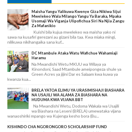
Maisha Yangu Yalikuwa Kwenye Giza Nikiwa Sijui
Mwelekeo Wala Milango Yangu Ya Baraka, Mpaka
Usomaji Wa Viganja Ulipofichua Siri Na Njia Zangu
Za Mafanikio
Kuishi bila kujua mwelekeo wa maisha yako ni
sawa na kusafiri gerezani au gizani bila taa. Kwa miaka mingi,
nilikuwa nikihangaika sana kuf...
DC Mtambule Ataka Watu Wafichue Wahamiaji
Haramu
Na Mwandishi Wetu MKUU wa Wilaya ya
Kinondoni, Saad Mtambule ameipongeza shule ya
Green Acres ya jijini Dar es Salaam kwa kuwa ya
kwanza kua...
BRELA YATOA ELIMU YA URASIMISHAJI BIASHARA
NA USAJILI WA ALAMA ZA BIASHARA NA
HUDUMA KWA VIJANA BBT
Na Mwandishi Wetu, Dodoma Wakala wa Usajili
wa Biashara na Leseni (BRELA) umewataka vijana
wanaoshiriki mpango wa Kujenga kesho bora (Bu...
KISHINDO CHA NGORONGORO SCHOLARSHIP FUND