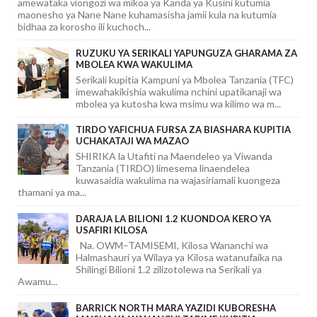
amewataka viongozi wa mikoa ya Kanda ya Kusini kutumia
maonesho ya Nane Nane kuhamasisha jamii kula na kutumia
bidhaa za korosho ili kuchoch...
RUZUKU YA SERIKALI YAPUNGUZA GHARAMA ZA
MBOLEA KWA WAKULIMA
Serikali kupitia Kampuni ya Mbolea Tanzania (TFC)
imewahakikishia wakulima nchini upatikanaji wa
mbolea ya kutosha kwa msimu wa kilimo wa m...
TIRDO YAFICHUA FURSA ZA BIASHARA KUPITIA
UCHAKATAJI WA MAZAO
SHIRIKA la Utafiti na Maendeleo ya Viwanda
Tanzania (TIRDO) limesema linaendelea
kuwasaidia wakulima na wajasiriamali kuongeza
thamani ya ma...
DARAJA LA BILIONI 1.2 KUONDOA KERO YA
USAFIRI KILOSA
Na. OWM–TAMISEMI, Kilosa Wananchi wa
Halmashauri ya Wilaya ya Kilosa watanufaika na
Shilingi Bilioni 1.2 zilizotolewa na Serikali ya
Awamu...
BARRICK NORTH MARA YAZIDI KUBORESHA