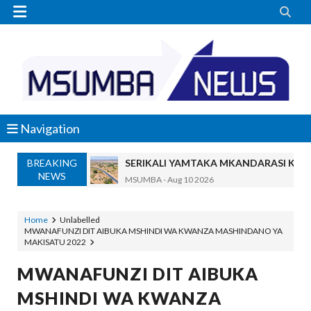


Navigation
BREAKING
SERIKALI YAMTAKA MKANDARASI KUO
NEWS
MSUMBA
-
Aug 10 2026
Global Yawataka Wanaokwenda Kusoma N
OSCAR ASSENGA
-
Aug 10 2026
Home
Unlabelled
MWANAFUNZI DIT AIBUKA MSHINDI WA KWANZA MASHINDANO YA
NM-AIST KINARA WA MAONESHO YA NANENAN
MAKISATU 2022
Alex Sonna
-
Aug 09 2026
RC MAKALLA AIPONGEZA NM-AIST KWA UBUNI
MWANAFUNZI DIT AIBUKA
Alex Sonna
-
Aug 09 2026
MSHINDI WA KWANZA
BARAZA LA USHINDANI LAJA NA MFUMO WA KI