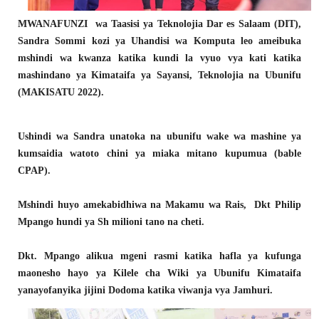
MWANAFUNZI wa Taasisi ya Teknolojia Dar es Salaam (DIT),
Sandra Sommi kozi ya Uhandisi wa Komputa leo ameibuka
mshindi wa kwanza katika kundi la vyuo vya kati katika
mashindano ya Kimataifa ya Sayansi, Teknolojia na Ubunifu
(MAKISATU 2022).
Ushindi wa Sandra unatoka na ubunifu wake wa mashine ya
kumsaidia watoto chini ya miaka mitano kupumua (bable
CPAP).
Mshindi huyo amekabidhiwa na Makamu wa Rais, Dkt Philip
Mpango hundi ya Sh milioni tano na cheti.
Dkt. Mpango alikua mgeni rasmi katika hafla ya kufunga
maonesho hayo ya Kilele cha Wiki ya Ubunifu Kimataifa
yanayofanyika jijini Dodoma katika viwanja vya Jamhuri.