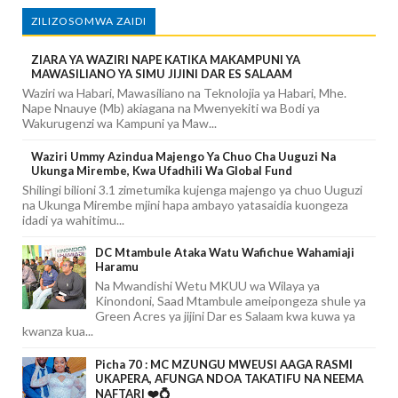
ZILIZOSOMWA ZAIDI
ZIARA YA WAZIRI NAPE KATIKA MAKAMPUNI YA
MAWASILIANO YA SIMU JIJINI DAR ES SALAAM
Waziri wa Habari, Mawasiliano na Teknolojia ya Habari, Mhe.
Nape Nnauye (Mb) akiagana na Mwenyekiti wa Bodi ya
Wakurugenzi wa Kampuni ya Maw...
Waziri Ummy Azindua Majengo Ya Chuo Cha Uuguzi Na
Ukunga Mirembe, Kwa Ufadhili Wa Global Fund
Shilingi bilioni 3.1 zimetumika kujenga majengo ya chuo Uuguzi
na Ukunga Mirembe mjini hapa ambayo yatasaidia kuongeza
idadi ya wahitimu...
DC Mtambule Ataka Watu Wafichue Wahamiaji
Haramu
Na Mwandishi Wetu MKUU wa Wilaya ya
Kinondoni, Saad Mtambule ameipongeza shule ya
Green Acres ya jijini Dar es Salaam kwa kuwa ya
kwanza kua...
Picha 70 : MC MZUNGU MWEUSI AAGA RASMI
UKAPERA, AFUNGA NDOA TAKATIFU NA NEEMA
NAFTARI ❤️💍