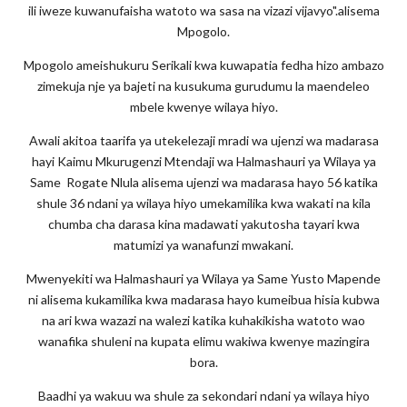
ili iweze kuwanufaisha watoto wa sasa na vizazi vijavyo".alisema
Mpogolo.
Mpogolo ameishukuru Serikali kwa kuwapatia fedha hizo ambazo
zimekuja nje ya bajeti na kusukuma gurudumu la maendeleo
mbele kwenye wilaya hiyo.
Awali akitoa taarifa ya utekelezaji mradi wa ujenzi wa madarasa
hayi Kaimu Mkurugenzi Mtendaji wa Halmashauri ya Wilaya ya
Same Rogate Nlula alisema ujenzi wa madarasa hayo 56 katika
shule 36 ndani ya wilaya hiyo umekamilika kwa wakati na kila
chumba cha darasa kina madawati yakutosha tayari kwa
matumizi ya wanafunzi mwakani.
Mwenyekiti wa Halmashauri ya Wilaya ya Same Yusto Mapende
ni alisema kukamilika kwa madarasa hayo kumeibua hisia kubwa
na ari kwa wazazi na walezi katika kuhakikisha watoto wao
wanafika shuleni na kupata elimu wakiwa kwenye mazingira
bora.
Baadhi ya wakuu wa shule za sekondari ndani ya wilaya hiyo