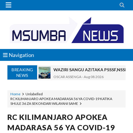


Navigation
BREAKING
WAZIRI SANGU AZITAKA PSSSF,NSSF
NEWS
OSCAR ASSENGA
-
Aug 08 2026
TBS YAENDELEA KUTOA ELUMU YA V
OSCAR ASSENGA
-
Aug 08 2026
Home
Unlabelled
RC KILIMANJARO APOKEA MADARASA 56 YA COVID-19 KATIKA
RAIS SAMIA AIPONGEZA TADB, MTAJI W
SHULE 36 ZA SEKONDARI WILAYANI SAME
OSCAR ASSENGA
-
Aug 08 2026
Nilishikilia Cheo Kile Kile Kwa Miaka K
RC KILIMANJARO APOKEA
Zawadi
-
Aug 08 2026
MADARASA 56 YA COVID-19
Niliteswa Na Ndoto Za Kutisha Usiku, M