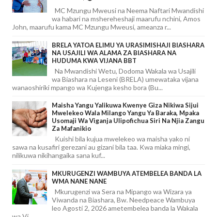
MC Mzungu Mweusi na Neema Naftari Mwandishi
wa habari na mshereheshaji maarufu nchini, Amos
John, maarufu kama MC Mzungu Mweusi, ameanza r...
BRELA YATOA ELIMU YA URASIMISHAJI BIASHARA
NA USAJILI WA ALAMA ZA BIASHARA NA
HUDUMA KWA VIJANA BBT
Na Mwandishi Wetu, Dodoma Wakala wa Usajili
wa Biashara na Leseni (BRELA) umewataka vijana
wanaoshiriki mpango wa Kujenga kesho bora (Bu...
Maisha Yangu Yalikuwa Kwenye Giza Nikiwa Sijui
Mwelekeo Wala Milango Yangu Ya Baraka, Mpaka
Usomaji Wa Viganja Ulipofichua Siri Na Njia Zangu
Za Mafanikio
Kuishi bila kujua mwelekeo wa maisha yako ni
sawa na kusafiri gerezani au gizani bila taa. Kwa miaka mingi,
nilikuwa nikihangaika sana kuf...
MKURUGENZI WAMBUYA ATEMBELEA BANDA LA
WMA NANE NANE
Mkurugenzi wa Sera na Mipango wa Wizara ya
Viwanda na Biashara, Bw. Needpeace Wambuya
leo Agosti 2, 2026 ametembelea banda la Wakala
wa Vi...