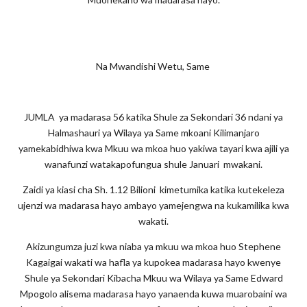
Na Mwandishi Wetu, Same
JUMLA ya madarasa 56 katika Shule za Sekondari 36 ndani ya
Halmashauri ya Wilaya ya Same mkoani Kilimanjaro
yamekabidhiwa kwa Mkuu wa mkoa huo yakiwa tayari kwa ajili ya
wanafunzi watakapofungua shule Januari mwakani.
Zaidi ya kiasi cha Sh. 1.12 Bilioni kimetumika katika kutekeleza
ujenzi wa madarasa hayo ambayo yamejengwa na kukamilika kwa
wakati.
Akizungumza juzi kwa niaba ya mkuu wa mkoa huo Stephene
Kagaigai wakati wa hafla ya kupokea madarasa hayo kwenye
Shule ya Sekondari Kibacha Mkuu wa Wilaya ya Same Edward
Mpogolo alisema madarasa hayo yanaenda kuwa muarobaini wa