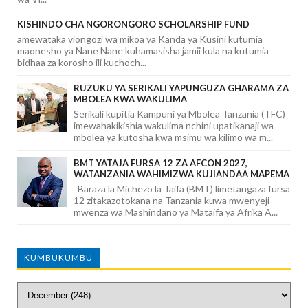
KISHINDO CHA NGORONGORO SCHOLARSHIP FUND
amewataka viongozi wa mikoa ya Kanda ya Kusini kutumia
maonesho ya Nane Nane kuhamasisha jamii kula na kutumia
bidhaa za korosho ili kuchoch...
RUZUKU YA SERIKALI YAPUNGUZA GHARAMA ZA
MBOLEA KWA WAKULIMA
Serikali kupitia Kampuni ya Mbolea Tanzania (TFC)
imewahakikishia wakulima nchini upatikanaji wa
mbolea ya kutosha kwa msimu wa kilimo wa m...
BMT YATAJA FURSA 12 ZA AFCON 2027,
WATANZANIA WAHIMIZWA KUJIANDAA MAPEMA
Baraza la Michezo la Taifa (BMT) limetangaza fursa
12 zitakazotokana na Tanzania kuwa mwenyeji
mwenza wa Mashindano ya Mataifa ya Afrika A...
KUMBUKUMBU