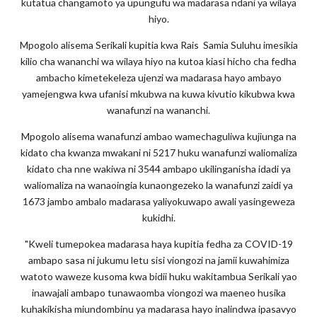
kutatua changamoto ya upungufu wa madarasa ndani ya wilaya
hiyo.
Mpogolo alisema Serikali kupitia kwa Rais Samia Suluhu imesikia
kilio cha wananchi wa wilaya hiyo na kutoa kiasi hicho cha fedha
ambacho kimetekeleza ujenzi wa madarasa hayo ambayo
yamejengwa kwa ufanisi mkubwa na kuwa kivutio kikubwa kwa
wanafunzi na wananchi.
Mpogolo alisema wanafunzi ambao wamechaguliwa kujiunga na
kidato cha kwanza mwakani ni 5217 huku wanafunzi waliomaliza
kidato cha nne wakiwa ni 3544 ambapo ukilinganisha idadi ya
waliomaliza na wanaoingia kunaongezeko la wanafunzi zaidi ya
1673 jambo ambalo madarasa yaliyokuwapo awali yasingeweza
kukidhi.
"Kweli tumepokea madarasa haya kupitia fedha za COVID-19
ambapo sasa ni jukumu letu sisi viongozi na jamii kuwahimiza
watoto waweze kusoma kwa bidii huku wakitambua Serikali yao
inawajali ambapo tunawaomba viongozi wa maeneo husika
kuhakikisha miundombinu ya madarasa hayo inalindwa ipasavyo