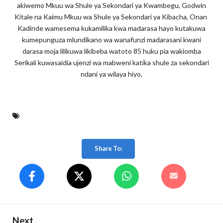
akiwemo Mkuu wa Shule ya Sekondari ya Kwambegu, Godwin
Kitale na Kaimu Mkuu wa Shule ya Sekondari ya Kibacha, Onan
Kadinde wamesema kukamilika kwa madarasa hayo kutakuwa
kumepunguza mlundikano wa wanafunzi madarasani kwani
darasa moja lilikuwa likibeba watoto 85 huku pia wakiomba
Serikali kuwasaidia ujenzi wa mabweni katika shule za sekondari
ndani ya wilaya hiyo.
Share To:
Next