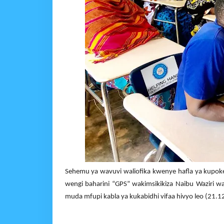
Sehemu ya wavuvi waliofika kwenye hafla ya kupo
wengi baharini “GPS” wakimsikikiza Naibu Waziri w
muda mfupi kabla ya kukabidhi vifaa hivyo leo (21.