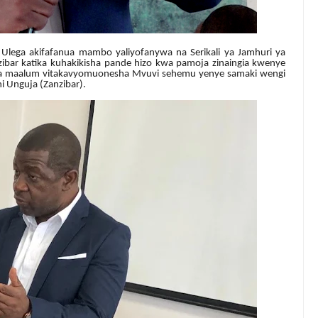
Ulega akifafanua mambo yaliyofanywa na Serikali ya Jamhuri ya
ibar katika kuhakikisha pande hizo kwa pamoja zinaingia kwenye
faa maalum vitakavyomuonesha Mvuvi sehemu yenye samaki wengi
i Unguja (Zanzibar).