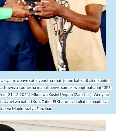
Ulega (mwenye suti nyeusi na shati jeupe katikati) akimkabidhi
inachoweza kuonesha mahali penye samaki wengi baharini “GPS”
ika leo (21.12.2021) Mkoa wa Kusini Unguja (Zanzibar). Wengine
 Uvuvi wa bahari Kuu, Zahor El Kharousy (kulia) na baadhi ya
ikali ya Mapinduzi ya Zanzibar.