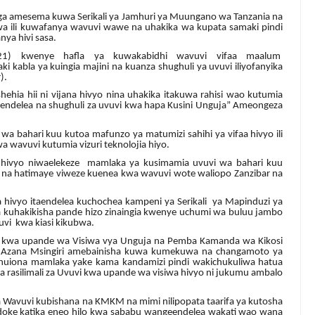
ga amesema kuwa Serikali ya Jamhuri ya Muungano wa Tanzania na
ubwa ili kuwafanya wavuvi wawe na uhakika wa kupata samaki pindi
ya hivi sasa.
21) kwenye hafla ya kuwakabidhi wavuvi vifaa maalum
abla ya kuingia majini na kuanza shughuli ya uvuvi iliyofanyika
).
ehia hii ni vijana hivyo nina uhakika itakuwa rahisi wao kutumia
endelea na shughuli za uvuvi kwa hapa Kusini Unguja” Ameongeza
a bahari kuu kutoa mafunzo ya matumizi sahihi ya vifaa hivyo ili
wavuvi kutumia vizuri teknolojia hiyo.
che hivyo niwaelekeze mamlaka ya kusimamia uvuvi wa bahari kuu
 na hatimaye viweze kuenea kwa wavuvi wote waliopo Zanzibar na
hivyo itaendelea kuchochea kampeni ya Serikali ya Mapinduzi ya
a kuhakikisha pande hizo zinaingia kwenye uchumi wa buluu jambo
vi kwa kiasi kikubwa.
Uvuvi kwa upande wa Visiwa vya Unguja na Pemba Kamanda wa Kikosi
zana Msingiri amebainisha kuwa kumekuwa na changamoto ya
o huiona mamlaka yake kama kandamizi pindi wakichukuliwa hatua
asilimali za Uvuvi kwa upande wa visiwa hivyo ni jukumu ambalo
 ya Wavuvi kubishana na KMKM na mimi nilipopata taarifa ya kutosha
ndoke katika eneo hilo kwa sababu wangeendelea wakati wao wana