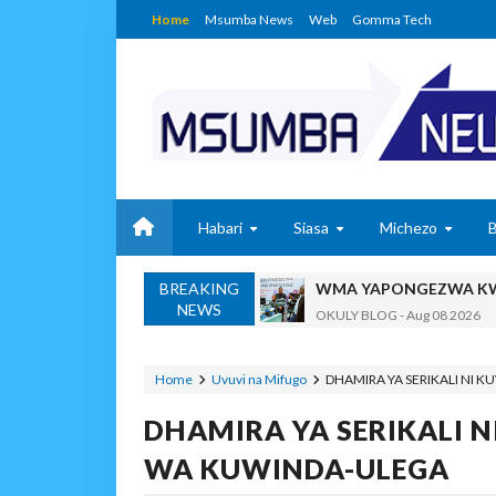
Home
Msumba News
Web
Gomma Tech
Habari
Siasa
Michezo
BREAKING
WMA YAPONGEZWA KWA
NEWS
OKULY BLOG
-
Aug 08 2026
TBS Yaendelea Kutoa El
OSCAR ASSENGA
-
Aug 08 202
Home
Uvuvi na Mifugo
DHAMIRA YA SERIKALI NI
UVCCM Moshi Vijijini Yai
DHAMIRA YA SERIKALI
MSUMBA
-
Aug 08 2026
WRRB YAJA NA UBUNIFU KWENY
WA KUWINDA-ULEGA
Alex Sonna
-
Aug 08 2026