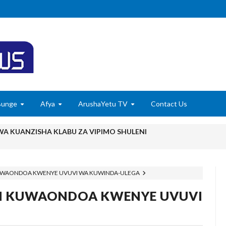
Bunge
Afya
ArushaYetu TV
Contact Us
 KUANZISHA KLABU ZA VIPIMO SHULENI
imu Ya Uthibitishaji Ubora Wa Bidhaa Nanenane Morogoro
6
 KUWAONDOA KWENYE UVUVI WA KUWINDA-ULEGA
karibisha Jamii Kuadhimisha Siku Ya Vijana Duniani
 NI KUWAONDOA KWENYE UVUVI
E ZAO LA PARACHICHI