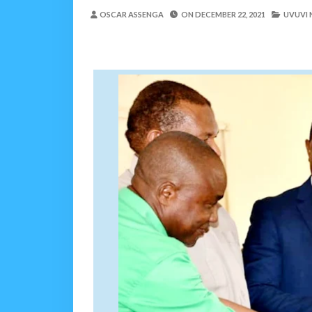
WMA YAPONGEZWA KWA
OSCAR ASSENGA
ON
DECEMBER 22, 2021
UVUVI 
MSUMBA
-
Aug 08 2026
PROF. SHEMDOE AHAIDI
MSUMBA
-
Aug 08 2026
TPDC YARIDHISHWA NA
OSCAR ASSENGA
-
Aug 07 202
MKAKATI WA SERIKALI KUONG
Alex Sonna
-
Aug 07 2026
MRADI WA KITUO CHA 
MSUMBA
-
Aug 07 2026
MGALU APONGEZA HATUA
MSUMBA
-
Aug 08 2026