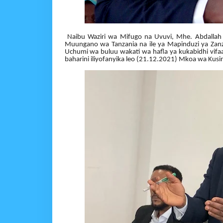
Naibu Waziri wa Mifugo na Uvuvi, Mhe. Abdallah 
Muungano wa Tanzania na ile ya Mapinduzi ya Zanz
Uchumi wa buluu wakati wa hafla ya kukabidhi vi
baharini iliyofanyika leo (21.12.2021) Mkoa wa Kusin