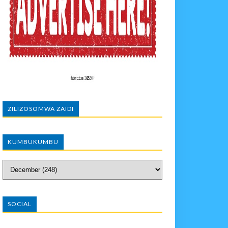
 DART
A EACOP
IA 88
ZILIZOSOMWA ZAIDI
PIKIA
KUMBUKUMBU
SOCIAL