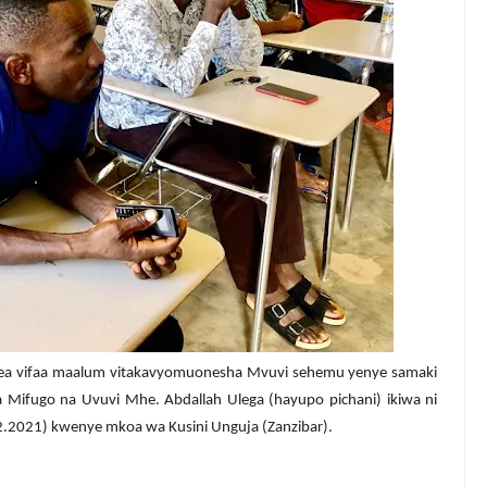
kea vifaa maalum vitakavyomuonesha Mvuvi sehemu yenye samaki
a Mifugo na Uvuvi Mhe. Abdallah Ulega (hayupo pichani) ikiwa ni
12.2021) kwenye mkoa wa Kusini Unguja (Zanzibar).