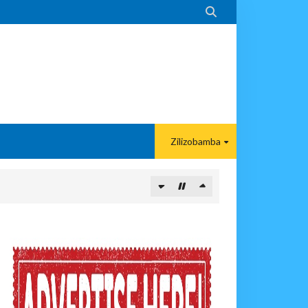

Zilizobamba