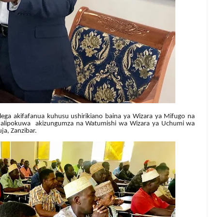
ega akifafanua kuhusu ushirikiano baina ya Wizara ya Mifugo na
i alipokuwa akizungumza na Watumishi wa Wizara ya Uchumi wa
ja, Zanzibar.