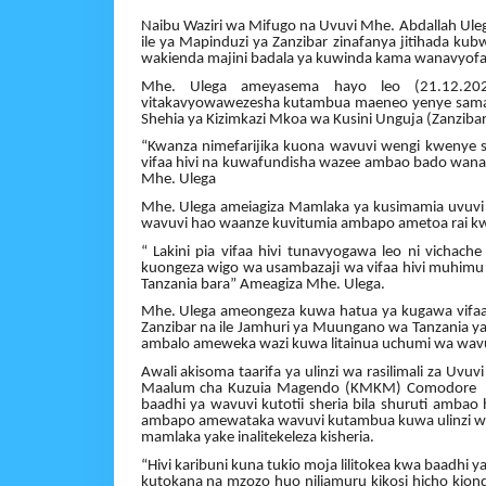
Naibu Waziri wa Mifugo na Uvuvi Mhe. Abdallah Ule
ile ya Mapinduzi ya Zanzibar zinafanya jitihada k
wakienda majini badala ya kuwinda kama wanavyofan
Mhe. Ulega ameyasema hayo leo (21.12.20
vitakavyowawezesha kutambua maeneo yenye samaki k
Shehia ya Kizimkazi Mkoa wa Kusini Unguja (Zanzibar
“Kwanza nimefarijika kuona wavuvi wengi kwenye sh
vifaa hivi na kuwafundisha wazee ambao bado wana
Mhe. Ulega
Mhe. Ulega ameiagiza Mamlaka ya kusimamia uvuvi w
wavuvi hao waanze kuvitumia ambapo ametoa rai kwa 
“ Lakini pia vifaa hivi tunavyogawa leo ni vicha
kuongeza wigo wa usambazaji wa vifaa hivi muhimu
Tanzania bara” Ameagiza Mhe. Ulega.
Mhe. Ulega ameongeza kuwa hatua ya kugawa vifaa 
Zanzibar na ile Jamhuri ya Muungano wa Tanzania y
ambalo ameweka wazi kuwa litainua uchumi wa wavu
Awali akisoma taarifa ya ulinzi wa rasilimali za 
Maalum cha Kuzuia Magendo (KMKM) Comodore A
baadhi ya wavuvi kutotii sheria bila shuruti amba
ambapo amewataka wavuvi kutambua kuwa ulinzi wa r
mamlaka yake inalitekeleza kisheria.
“Hivi karibuni kuna tukio moja lilitokea kwa baadhi
kutokana na mzozo huo niliamuru kikosi hicho kio