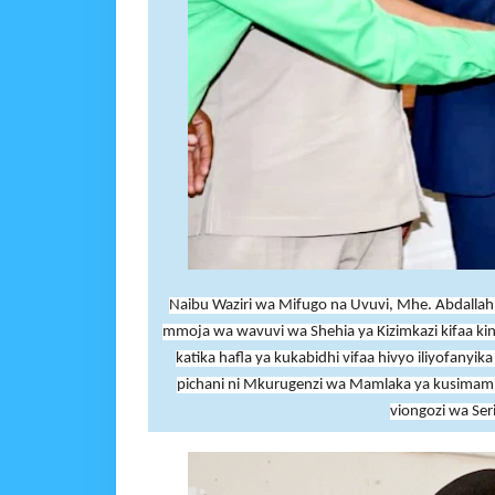
Naibu Waziri wa Mifugo na Uvuvi, Mhe. Abdallah 
mmoja wa wavuvi wa Shehia ya Kizimkazi kifaa k
katika hafla ya kukabidhi vifaa hivyo iliyofany
pichani ni Mkurugenzi wa Mamlaka ya kusimamia
viongozi wa Ser