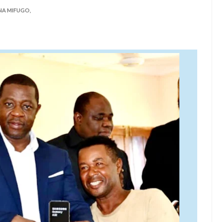
 KUANZISHA KLABU ZA VIPIMO SHULENI
NA MIFUGO,
 TAMISEMI KUTEKELEZA KIKAMILIFU JUKUMU LA USIMAMIZI WA
 MAENDELEO YA UJENZI WA PUMP STATION NAMBA 3-MRADI W
6
EZA THAMANI YA MAZAO WAZAA FURSA MPYA ZA VIWANDA
KUONGEZA MSUKUMO WA MAFUTA (PS3) MULEBA WAFIKIA ASILIM
 ZA SERIKALI KUHAMASISHA MATUMIZI YA NISHATI SAFI YA KU