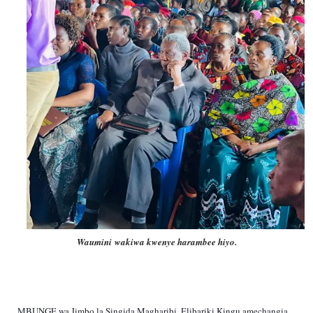
Waumini
wakiwa kwenye harambee hiyo.
MBUNGE wa Jimbo la Singida Magharibi, Elibariki Kingu amechangia