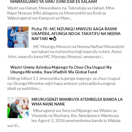
MAWASILIANO YA SIMU JIJINI DAR ES SALAAM
Waziri wa Habari, Mawasiliano na Teknolojia ya Habari, Mhe.
Nape Nnauye (Mb) akiagana na Mwenyekiti wa Bodi ya
Wakurugenzi wa Kampuni ya Maw...
Picha 70 : MC MZUNGU MWEUSI AAGA RASMI
UKAPERA, AFUNGA NDOA TAKATIFU NA NEEMA
NAFTARI ❤️💍
MC Mzungu Mweusi na Neema Naftari Mwandishi
wa habari na mshereheshaji maarufu nchini, Amos
John, maarufu kama MC Mzungu Mweusi, ameanza r...
Waziri Ummy Azindua Majengo Ya Chuo Cha Uuguzi Na
Ukunga Mirembe, Kwa Ufadhili Wa Global Fund
Shilingi bilioni 3.1 zimetumika kujenga majengo ya chuo Uuguzi
na Ukunga Mirembe mjini hapa ambayo yatasaidia kuongeza
idadi ya wahitimu...
MKURUGENZI WAMBUYA ATEMBELEA BANDA LA
WMA NANE NANE
Mkurugenzi wa Sera na Mipango wa Wizara ya
Viwanda na Biashara, Bw. Needpeace Wambuya
leo Agosti 2, 2026 ametembelea banda la Wakala
wa Vi...