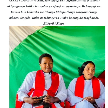
(KKKT) Dayosisi ya Kati, Mchungaji Dkt. Syprian Hilinti (kushoto)
akizungumza katika harambee ya ujenzi wa nyumba ya Mchungaji wa
Kanisa hilo Usharika wa Chungu lililopo Ihanja wilayani Ikungi
mkoani Singida. Kulia ni Mbunge wa Jimbo la Singida Magharibi,
Elibariki Kingu