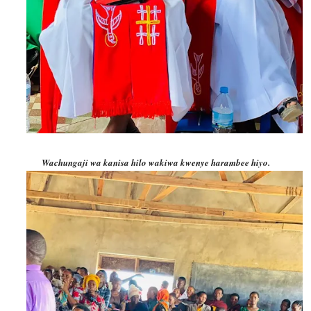
Wachungaji wa kanisa hilo wakiwa kwenye harambee hiyo.