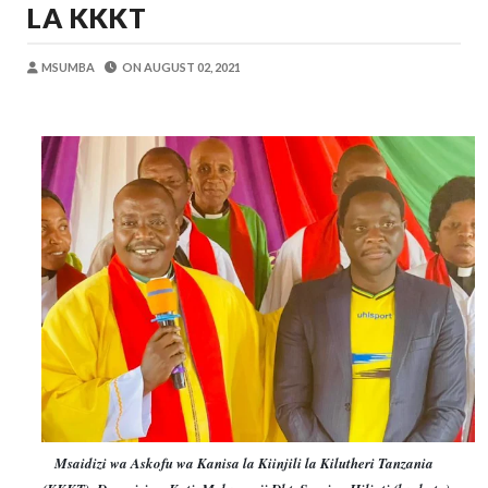
LA KKKT
OSCAR ASSENGA
-
Aug 06 2026
Maisha Yangu Yalikuwa Kwenye Giza Niki
Zawadi
-
Aug 06 2026
MSUMBA
ON
AUGUST 02, 2021
MWANRI APOKELEWA MAKAO MAKUU
OSCAR ASSENGA
-
Aug 06 2026
Umaskini Na Madeni Yalitishia Kuangami
Zawadi
-
Aug 06 2026
Nilitafuta Mtoto Kwa Zaidi Ya Miaka Sa
Zawadi
-
Aug 06 2026
DKT. SIMBEYE AWATAKA WAKUU WA VYUO KUZ
Alex Sonna
-
Aug 06 2026
Msaidizi wa Askofu wa Kanisa la Kiinjili la Kilutheri Tanzania