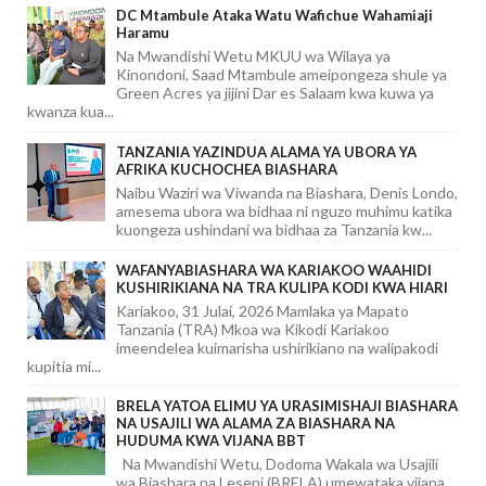
DC Mtambule Ataka Watu Wafichue Wahamiaji
Haramu
Na Mwandishi Wetu MKUU wa Wilaya ya
Kinondoni, Saad Mtambule ameipongeza shule ya
Green Acres ya jijini Dar es Salaam kwa kuwa ya
kwanza kua...
TANZANIA YAZINDUA ALAMA YA UBORA YA
AFRIKA KUCHOCHEA BIASHARA
Naibu Waziri wa Viwanda na Biashara, Denis Londo,
amesema ubora wa bidhaa ni nguzo muhimu katika
kuongeza ushindani wa bidhaa za Tanzania kw...
WAFANYABIASHARA WA KARIAKOO WAAHIDI
KUSHIRIKIANA NA TRA KULIPA KODI KWA HIARI
Kariakoo, 31 Julai, 2026 Mamlaka ya Mapato
Tanzania (TRA) Mkoa wa Kikodi Kariakoo
imeendelea kuimarisha ushirikiano na walipakodi
kupitia mi...
BRELA YATOA ELIMU YA URASIMISHAJI BIASHARA
NA USAJILI WA ALAMA ZA BIASHARA NA
HUDUMA KWA VIJANA BBT
Na Mwandishi Wetu, Dodoma Wakala wa Usajili
wa Biashara na Leseni (BRELA) umewataka vijana