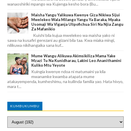
wanaoshiriki mpango wa Kujenga kesho bora (Bu...
Maisha Yangu Yalikuwa Kwenye Giza Nikiwa Sijui
Mwelekeo Wala Milango Yangu Ya Baraka, Mpaka
Usomaji Wa Viganja Ulipofichua Siri Na Njia Zangu
Za Mafanikio
Kuishi bila kujua mwelekeo wa maisha yako ni
sawa na kusafiri gerezani au gizani bila taa. Kwa miaka mingi,
nilikuwa nikihangaika sana kuf...
Mume Wangu Alikuwa Akimsikiliza Mama Yake
Mzazi Tu Na Kunidharau, Lakini Leo Ananithamini
Kuliko Mtu Yeyote
Kuingia kwenye ndoa ni matumaini ya kila
mwanamke kwamba atapata mume
atakayempenda, kumheshimu, na kuilinda familia yao. Hata hivyo,
mara t...
KUMBUKUMBU