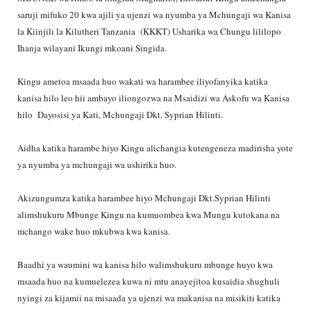
saruji mifuko 20 kwa ajili ya ujenzi wa nyumba ya Mchungaji wa Kanisa
la Kiinjili la Kilutheri Tanzania (KKKT) Usharika wa Chungu lililopo
Ihanja wilayani Ikungi mkoani Singida.
Kingu ametoa msaada huo wakati wa harambee iliyofanyika katika
kanisa hilo leo hii ambayo iliongozwa na Msaidizi wa Askofu wa Kanisa
hilo Dayosisi ya Kati, Mchungaji Dkt. Syprian Hilinti.
Aidha katika harambe hiyo Kingu alichangia kutengeneza madirisha yote
ya nyumba ya mchungaji wa ushirika huo.
Akizungumza katika harambee hiyo Mchungaji Dkt.Syprian Hilinti
alimshukuru Mbunge Kingu na kumuombea kwa Mungu kutokana na
mchango wake huo mkubwa kwa kanisa.
Baadhi ya waumini wa kanisa hilo walimshukuru mbunge huyo kwa
msaada huo na kumuelezea kuwa ni mtu anayejitoa kusaidia shughuli
nyingi za kijamii na misaada ya ujenzi wa makanisa na misikiti katika