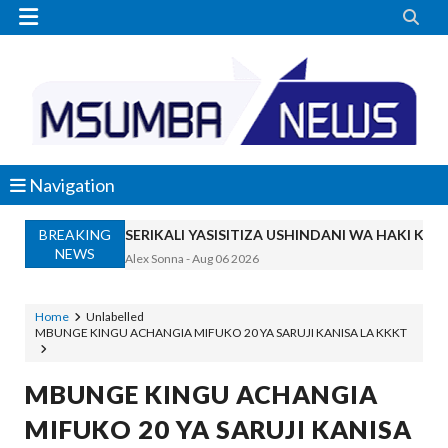


Navigation
BREAKING
SERIKALI YASISITIZA USHINDANI WA HAKI K
NEWS
Alex Sonna
-
Aug 06 2026
SERIKALI INATAMBUA MCHANGO WA W
OSCAR ASSENGA
-
Aug 06 2026
Home
Unlabelled
MBUNGE KINGU ACHANGIA MIFUKO 20 YA SARUJI KANISA LA KKKT
RAIS SAMIA, MUSEVEN WASHUHUDIA M
OSCAR ASSENGA
-
Aug 06 2026
BRELA YATOA ELIMU YA URASIMISHAJI BIASH
MBUNGE KINGU ACHANGIA
Alex Sonna
-
Aug 06 2026
MIFUKO 20 YA SARUJI KANISA
DC Mtambule Ataka Watu Wafichue Wa