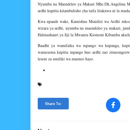
Nyumba na Maendeleo ya Makazi Mhe.Dk.Angelina Mabu
ardhi kupitia kitambulisho cha taifa litakuwa ni la mu
Kwa upande wake, Kamishna Msaidizi wa Ardhi mko
wizara ya ardhi, nyumba na maendeleo ya makazi, jum
Halmashauri ya Jiji la Mwanza Kiomoni Kibamba akielez
Baadhi ya wanufaika wa mpango wa kupanga, kupima
wamesema kupitia mpango huo ardhi zao zimeongezwa
leseni za umiliki wa maeneo hayo.
Share To: