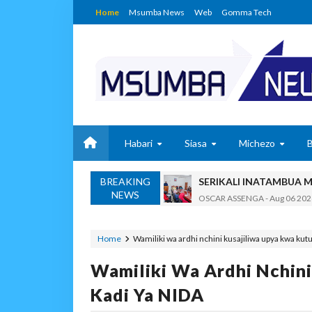
Home
Msumba News
Web
Gomma Tech
Habari
Siasa
Michezo
BREAKING
SERIKALI INATAMBUA 
NEWS
OSCAR ASSENGA
-
Aug 06 202
RAIS SAMIA, MUSEVEN
OSCAR ASSENGA
-
Aug 06 202
Home
Wamiliki wa ardhi nchini kusajiliwa upya kwa kut
BRELA YATOA ELIMU YA URASIM
Wamiliki Wa Ardhi Nchin
Alex Sonna
-
Aug 06 2026
DC Mtambule Ataka Wat
Kadi Ya NIDA
OSCAR ASSENGA
-
Aug 06 202