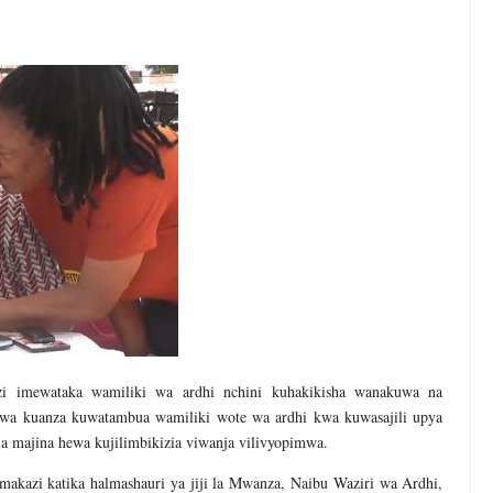
wenye Giza Nikiwa Sijui Mwelekeo Wala Milango Yangu Ya Baraka, M
MAKAO MAKUU YA CCM DODOMA
6
tishia Kuangamiza Heshima Na Maisha Ya Familia Yangu, Mpaka Nili
RISHA UHAKIKA WA MAFUTA NCHINI
6
U WA VYUO KUZALISHA WALIMU WENYE UMAHIRI NA MAADILI
ANI WA HAKI KUCHOCHEA UKUAJI WA UCHUMI
 imewataka wamiliki wa ardhi nchini kuhakikisha wanakuwa na
o wa kuanza kuwatambua wamiliki wote wa ardhi kwa kuwasajili upya
ia majina hewa kujilimbikizia viwanja vilivyopimwa.
makazi katika halmashauri ya jiji la Mwanza, Naibu Waziri wa Ardhi,