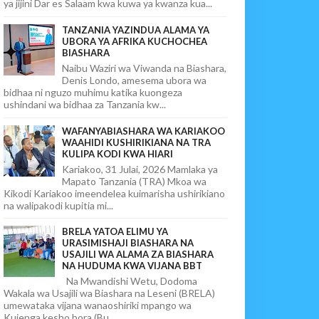
ya jijini Dar es Salaam kwa kuwa ya kwanza kua...
TANZANIA YAZINDUA ALAMA YA
UBORA YA AFRIKA KUCHOCHEA
BIASHARA
Naibu Waziri wa Viwanda na Biashara,
Denis Londo, amesema ubora wa
bidhaa ni nguzo muhimu katika kuongeza
ushindani wa bidhaa za Tanzania kw...
WAFANYABIASHARA WA KARIAKOO
WAAHIDI KUSHIRIKIANA NA TRA
KULIPA KODI KWA HIARI
Kariakoo, 31 Julai, 2026 Mamlaka ya
Mapato Tanzania (TRA) Mkoa wa
Kikodi Kariakoo imeendelea kuimarisha ushirikiano
na walipakodi kupitia mi...
BRELA YATOA ELIMU YA
URASIMISHAJI BIASHARA NA
USAJILI WA ALAMA ZA BIASHARA
NA HUDUMA KWA VIJANA BBT
Na Mwandishi Wetu, Dodoma
Wakala wa Usajili wa Biashara na Leseni (BRELA)
umewataka vijana wanaoshiriki mpango wa
Kujenga kesho bora (Bu...