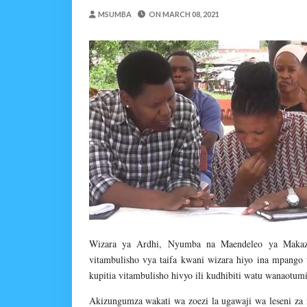
Maisha Yangu Yalikuwa K
MSUMBA
ON
MARCH 08, 2021
Zawadi
-
Aug 06 2026
MWANRI APOKELEWA 
OSCAR ASSENGA
-
Aug 06 202
Umaskini Na Madeni Yali
Zawadi
-
Aug 06 2026
MFUMO WA M+2 WAIMA
OSCAR ASSENGA
-
Aug 06 202
DKT. SIMBEYE AWATAKA WAKU
Alex Sonna
-
Aug 06 2026
SERIKALI YASISITIZA USHIND
Alex Sonna
-
Aug 06 2026
Wizara ya Ardhi, Nyumba na Maendeleo ya Makazi
vitambulisho vya taifa kwani wizara hiyo ina mpang
kupitia vitambulisho hivyo ili kudhibiti watu wanaotum
Akizungumza wakati wa zoezi la ugawaji wa leseni za 