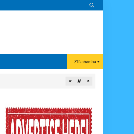

Zilizobamba
ITUO KIKUU CHA NISHATI YA MAFUTA
MA KWA VIJANA BBT