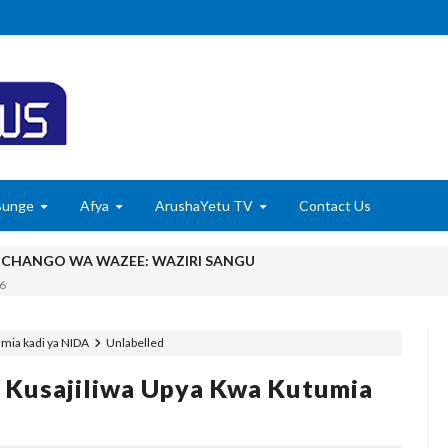
Bunge
Afya
ArushaYetu TV
Contact Us
MCHANGO WA WAZEE: WAZIRI SANGU
6
 WASHUHUDIA MAKUBALIANO YA TRILIONI 56 KUIFANYA TANGA K
6
umia kadi ya NIDA
Unlabelled
ISHAJI BIASHARA NA USAJILI WA ALAMA ZA BIASHARA NA HUDU
i Kusajiliwa Upya Kwa Kutumia
u Wafichue Wahamiaji Haramu
6