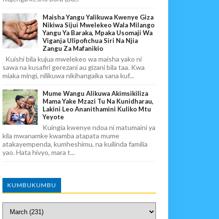
Maisha Yangu Yalikuwa Kwenye Giza
Nikiwa Sijui Mwelekeo Wala Milango
Yangu Ya Baraka, Mpaka Usomaji Wa
Viganja Ulipofichua Siri Na Njia
Zangu Za Mafanikio
Kuishi bila kujua mwelekeo wa maisha yako ni
sawa na kusafiri gerezani au gizani bila taa. Kwa
miaka mingi, nilikuwa nikihangaika sana kuf...
Mume Wangu Alikuwa Akimsikiliza
Mama Yake Mzazi Tu Na Kunidharau,
Lakini Leo Ananithamini Kuliko Mtu
Yeyote
Kuingia kwenye ndoa ni matumaini ya
kila mwanamke kwamba atapata mume
atakayempenda, kumheshimu, na kuilinda familia
yao. Hata hivyo, mara t...
KUMBUKUMBU