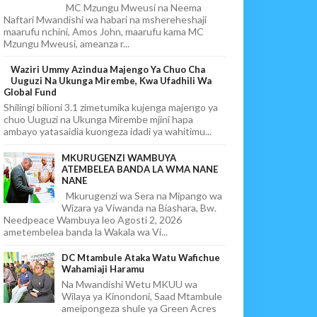
MC Mzungu Mweusi na Neema
Naftari Mwandishi wa habari na mshereheshaji
maarufu nchini, Amos John, maarufu kama MC
Mzungu Mweusi, ameanza r...
Waziri Ummy Azindua Majengo Ya Chuo Cha
Uuguzi Na Ukunga Mirembe, Kwa Ufadhili Wa
Global Fund
Shilingi bilioni 3.1 zimetumika kujenga majengo ya
chuo Uuguzi na Ukunga Mirembe mjini hapa
ambayo yatasaidia kuongeza idadi ya wahitimu...
MKURUGENZI WAMBUYA
ATEMBELEA BANDA LA WMA NANE
NANE
Mkurugenzi wa Sera na Mipango wa
Wizara ya Viwanda na Biashara, Bw.
Needpeace Wambuya leo Agosti 2, 2026
ametembelea banda la Wakala wa Vi...
DC Mtambule Ataka Watu Wafichue
Wahamiaji Haramu
Na Mwandishi Wetu MKUU wa
Wilaya ya Kinondoni, Saad Mtambule
ameipongeza shule ya Green Acres