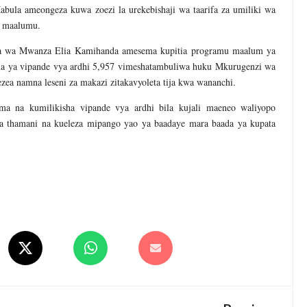
la ameongeza kuwa zoezi la urekebishaji wa taarifa za umiliki wa
da maalumu.
a wa Mwanza Elia Kamihanda amesema kupitia programu maalum ya
la ya vipande vya ardhi 5,957 vimeshatambuliwa huku Mkurugenzi wa
ea namna leseni za makazi zitakavyoleta tija kwa wananchi.
 na kumilikisha vipande vya ardhi bila kujali maeneo waliyopo
 thamani na kueleza mipango yao ya baadaye mara baada ya kupata