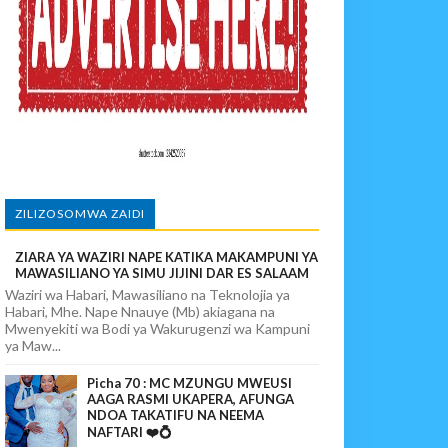
paka Usomaji Wa Viganja Ulipofichua Siri Na Njia Zangu Za Mafanik
povunja Mikosi Na Kushuhudia Tajiriba Ikirejea Nyumbani
ZILIZOSOMWA ZAIDI
ZIARA YA WAZIRI NAPE KATIKA MAKAMPUNI YA
MAWASILIANO YA SIMU JIJINI DAR ES SALAAM
Waziri wa Habari, Mawasiliano na Teknolojia ya
Habari, Mhe. Nape Nnauye (Mb) akiagana na
Mwenyekiti wa Bodi ya Wakurugenzi wa Kampuni
ya Maw...
Picha 70 : MC MZUNGU MWEUSI
AAGA RASMI UKAPERA, AFUNGA
NDOA TAKATIFU NA NEEMA
NAFTARI ❤️💍