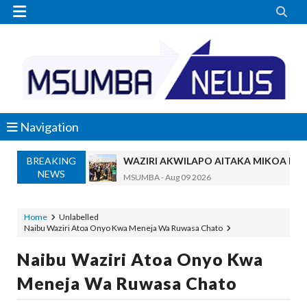


Navigation
BREAKING
WAZIRI AKWILAPO AITAKA MIKOA NA
NEWS
MSUMBA
-
Aug 09 2026
RAIS WA AFDB AHITIMISHA ZIARA T
MSUMBA
-
Aug 09 2026
Home
Unlabelled
Naibu Waziri Atoa Onyo Kwa Meneja Wa Ruwasa Chato
SERIKALI YASISITIZA MATUMIZI YA GA
MSUMBA
-
Aug 09 2026
Naibu Waziri Atoa Onyo Kwa
FCC YACHANGAMKIA MAONESHO YA NANENANE
Meneja Wa Ruwasa Chato
Alex Sonna
-
Aug 08 2026
WAZIRI SANGU AZITAKA PSSSF,NSSF