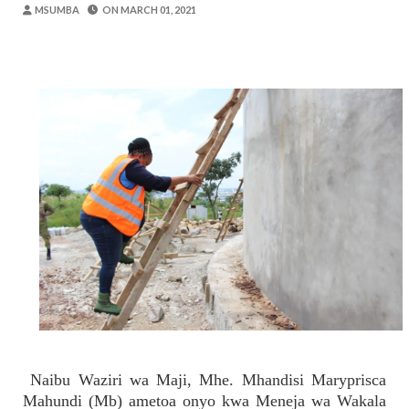
OSCAR ASSENGA
-
Aug 08 2026
MSUMBA
ON
MARCH 01, 2021
TBS YAENDELEA KUTOA ELUMU YA V
OSCAR ASSENGA
-
Aug 08 2026
RAIS SAMIA AIPONGEZA TADB, MTAJI W
OSCAR ASSENGA
-
Aug 08 2026
Nilishikilia Cheo Kile Kile Kwa Miaka K
Zawadi
-
Aug 08 2026
Niliteswa Na Ndoto Za Kutisha Usiku, M
Zawadi
-
Aug 08 2026
Nilihofia Moto Na Majanga Yaliyokuwa Y
Zawadi
-
Aug 09 2026
Naibu Waziri wa Maji, Mhe. Mhandisi Maryprisca
Mahundi (Mb) ametoa onyo kwa Meneja wa Wakala