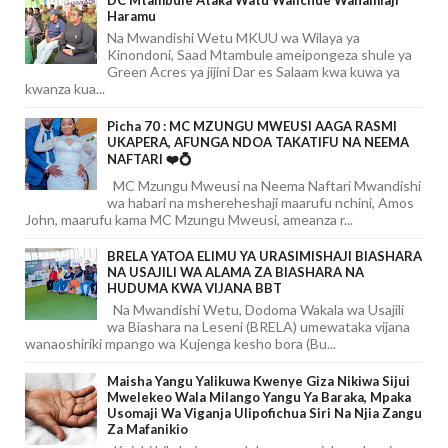
DC Mtambule Ataka Watu Wafichue Wahamiaji
Haramu
Na Mwandishi Wetu MKUU wa Wilaya ya
Kinondoni, Saad Mtambule ameipongeza shule ya
Green Acres ya jijini Dar es Salaam kwa kuwa ya
kwanza kua...
Picha 70 : MC MZUNGU MWEUSI AAGA RASMI
UKAPERA, AFUNGA NDOA TAKATIFU NA NEEMA
NAFTARI ❤️💍
MC Mzungu Mweusi na Neema Naftari Mwandishi
wa habari na mshereheshaji maarufu nchini, Amos
John, maarufu kama MC Mzungu Mweusi, ameanza r...
BRELA YATOA ELIMU YA URASIMISHAJI BIASHARA
NA USAJILI WA ALAMA ZA BIASHARA NA
HUDUMA KWA VIJANA BBT
Na Mwandishi Wetu, Dodoma Wakala wa Usajili
wa Biashara na Leseni (BRELA) umewataka vijana
wanaoshiriki mpango wa Kujenga kesho bora (Bu...
Maisha Yangu Yalikuwa Kwenye Giza Nikiwa Sijui
Mwelekeo Wala Milango Yangu Ya Baraka, Mpaka
Usomaji Wa Viganja Ulipofichua Siri Na Njia Zangu
Za Mafanikio