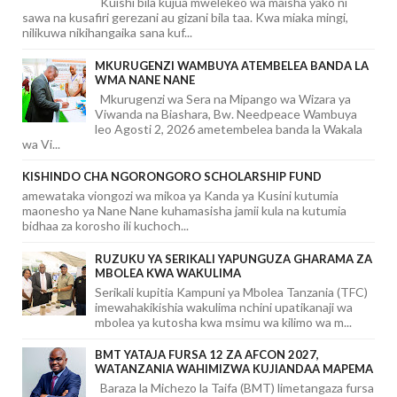
Kuishi bila kujua mwelekeo wa maisha yako ni
sawa na kusafiri gerezani au gizani bila taa. Kwa miaka mingi,
nilikuwa nikihangaika sana kuf...
MKURUGENZI WAMBUYA ATEMBELEA BANDA LA
WMA NANE NANE
Mkurugenzi wa Sera na Mipango wa Wizara ya
Viwanda na Biashara, Bw. Needpeace Wambuya
leo Agosti 2, 2026 ametembelea banda la Wakala
wa Vi...
KISHINDO CHA NGORONGORO SCHOLARSHIP FUND
amewataka viongozi wa mikoa ya Kanda ya Kusini kutumia
maonesho ya Nane Nane kuhamasisha jamii kula na kutumia
bidhaa za korosho ili kuchoch...
RUZUKU YA SERIKALI YAPUNGUZA GHARAMA ZA
MBOLEA KWA WAKULIMA
Serikali kupitia Kampuni ya Mbolea Tanzania (TFC)
imewahakikishia wakulima nchini upatikanaji wa
mbolea ya kutosha kwa msimu wa kilimo wa m...
BMT YATAJA FURSA 12 ZA AFCON 2027,
WATANZANIA WAHIMIZWA KUJIANDAA MAPEMA
Baraza la Michezo la Taifa (BMT) limetangaza fursa