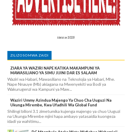
ZILIZOSOMWA ZAIDI
ZIARA YA WAZIRI NAPE KATIKA MAKAMPUNI YA
MAWASILIANO YA SIMU JIJINI DAR ES SALAAM
Waziri wa Habari, Mawasiliano na Teknolojia ya Habari, Mhe.
Nape Nnauye (Mb) akiagana na Mwenyekiti wa Bodi ya
Wakurugenzi wa Kampuni ya Maw...
Waziri Ummy Azindua Majengo Ya Chuo Cha Uuguzi Na
Ukunga Mirembe, Kwa Ufadhili Wa Global Fund
Shilingi bilioni 3.1 zimetumika kujenga majengo ya chuo Uuguzi
na Ukunga Mirembe mjini hapa ambayo yatasaidia kuongeza
idadi ya wahitimu...