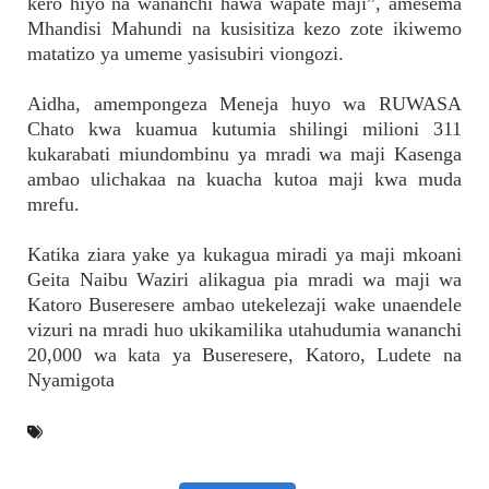
kero hiyo na wananchi hawa wapate maji”, amesema
Mhandisi Mahundi na kusisitiza kezo zote ikiwemo
matatizo ya umeme yasisubiri viongozi.
Aidha, amempongeza Meneja huyo wa RUWASA
Chato kwa kuamua kutumia shilingi milioni 311
kukarabati miundombinu ya mradi wa maji Kasenga
ambao ulichakaa na kuacha kutoa maji kwa muda
mrefu.
Katika ziara yake ya kukagua miradi ya maji mkoani
Geita Naibu Waziri alikagua pia mradi wa maji wa
Katoro Buseresere ambao utekelezaji wake unaendele
vizuri na mradi huo ukikamilika utahudumia wananchi
20,000 wa kata ya Buseresere, Katoro, Ludete na
Nyamigota