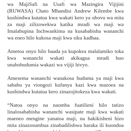
wa MajiSafi na Usafi wa Mazingira Vijijini
(RUWASA) Chato Mhandisi Andrew Kilembe kwa
kushindwa kutatua kwa wakati kero ya ubovu wa mita
za maji zilizowekwa katika mradi wa maji wa
Imalabupina Inchwankima na kusababisha wananchi
wa eneo hilo kukosa maji kwa siku kadhaa.
Ametoa onyo hilo baada ya kupokea malalamiko toka
kwa wananchi wakati akikagua mradi huo
unahohudumia wakazi wa vijiji hivyo.
Amesema wananchi wanakosa huduma ya maji kwa
sababu ya viongozi kufanya kazi kwa mazoea na
kushindwa kutatua kero zinazojitokeza kwa wakati.
“Natoa onyo na naomba fuatilieni hilo tatizo
linalosababisha wananchi wasipate maji kwa wakati
maeneo mengine yanatoa maji, na hakikisheni hizo
mita zinazosumbua zinabadilishwa haraka ili kuondoa